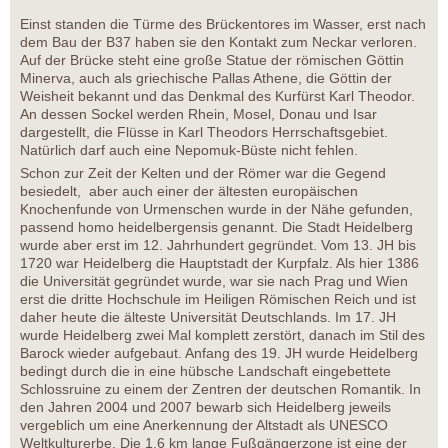
Einst standen die Türme des Brückentores im Wasser, erst nach
dem Bau der B37 haben sie den Kontakt zum Neckar verloren.
Auf der Brücke steht eine große Statue der römischen Göttin
Minerva, auch als griechische Pallas Athene, die Göttin der
Weisheit bekannt und das Denkmal des Kurfürst Karl Theodor.
An dessen Sockel werden Rhein, Mosel, Donau und Isar
dargestellt, die Flüsse in Karl Theodors Herrschaftsgebiet.
Natürlich darf auch eine Nepomuk-Büste nicht fehlen.
Schon zur Zeit der Kelten und der Römer war die Gegend
besiedelt, aber auch einer der ältesten europäischen
Knochenfunde von Urmenschen wurde in der Nähe gefunden,
passend homo heidelbergensis genannt. Die Stadt Heidelberg
wurde aber erst im 12. Jahrhundert gegründet. Vom 13. JH bis
1720 war Heidelberg die Hauptstadt der Kurpfalz. Als hier 1386
die Universität gegründet wurde, war sie nach Prag und Wien
erst die dritte Hochschule im Heiligen Römischen Reich und ist
daher heute die älteste Universität Deutschlands. Im 17. JH
wurde Heidelberg zwei Mal komplett zerstört, danach im Stil des
Barock wieder aufgebaut. Anfang des 19. JH wurde Heidelberg
bedingt durch die in eine hübsche Landschaft eingebettete
Schlossruine zu einem der Zentren der deutschen Romantik. In
den Jahren 2004 und 2007 bewarb sich Heidelberg jeweils
vergeblich um eine Anerkennung der Altstadt als UNESCO
Weltkulturerbe. Die 1,6 km lange Fußgängerzone ist eine der