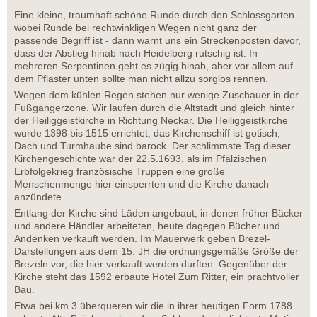
Eine kleine, traumhaft schöne Runde durch den Schlossgarten -
wobei Runde bei rechtwinkligen Wegen nicht ganz der
passende Begriff ist - dann warnt uns ein Streckenposten davor,
dass der Abstieg hinab nach Heidelberg rutschig ist. In
mehreren Serpentinen geht es zügig hinab, aber vor allem auf
dem Pflaster unten sollte man nicht allzu sorglos rennen.
Wegen dem kühlen Regen stehen nur wenige Zuschauer in der
Fußgängerzone. Wir laufen durch die Altstadt und gleich hinter
der Heiliggeistkirche in Richtung Neckar. Die Heiliggeistkirche
wurde 1398 bis 1515 errichtet, das Kirchenschiff ist gotisch,
Dach und Turmhaube sind barock. Der schlimmste Tag dieser
Kirchengeschichte war der 22.5.1693, als im Pfälzischen
Erbfolgekrieg französische Truppen eine große
Menschenmenge hier einsperrten und die Kirche danach
anzündete.
Entlang der Kirche sind Läden angebaut, in denen früher Bäcker
und andere Händler arbeiteten, heute dagegen Bücher und
Andenken verkauft werden. Im Mauerwerk geben Brezel-
Darstellungen aus dem 15. JH die ordnungsgemäße Größe der
Brezeln vor, die hier verkauft werden durften. Gegenüber der
Kirche steht das 1592 erbaute Hotel Zum Ritter, ein prachtvoller
Bau.
Etwa bei km 3 überqueren wir die in ihrer heutigen Form 1788