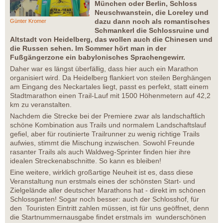
München oder Berlin, Schloss
Neuschwanstein, die Loreley und
dazu dann noch als romantisches
Günter Kromer
Schmankerl die Schlossruine und
Altstadt von Heidelberg, das wollen auch die Chinesen und
die Russen sehen. Im Sommer hört man in der
Fußgängerzone ein babylonisches Sprachengewirr.
Daher war es längst überfällig, dass hier auch ein Marathon
organisiert wird. Da Heidelberg flankiert von steilen Berghängen
am Eingang des Neckartales liegt, passt es perfekt, statt einem
Stadtmarathon einen Trail-Lauf mit 1500 Höhenmetern auf 42,2
km zu veranstalten.
Nachdem die Strecke bei der Premiere zwar als landschaftlich
schöne Kombination aus Trails und normalem Landschaftslauf
gefiel, aber für routinierte Trailrunner zu wenig richtige Trails
aufwies, stimmt die Mischung inzwischen. Sowohl Freunde
rasanter Trails als auch Waldweg-Sprinter finden hier ihre
idealen Streckenabschnitte. So kann es bleiben!
Eine weitere, wirklich großartige Neuheit ist es, dass diese
Veranstaltung nun erstmals eines der schönsten Start- und
Zielgelände aller deutscher Marathons hat - direkt im schönen
Schlossgarten! Sogar noch besser: auch der Schlosshof, für
den Touristen Eintritt zahlen müssen, ist für uns geöffnet, denn
die Startnummernausgabe findet erstmals im wunderschönen