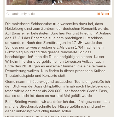
© marathon4you.de
19 Bilder
Die malerische Schlossruine trug wesentlich dazu bei, dass
Heidelberg einst zum Zentrum der deutschen Romantik wurde.
Auf Basis einer befestigten Burg lies Kurfürst Friedrich V. Anfang
des 17. JH das Ensemble zu einem prächtigen Lustschloss
umwandeln. Nach den Zerstörungen im 17. JH wurde das
Schloss nur teilweise restauriert. Als dann 1764 nach einem
Blitzschlag ein Brand das gerade renovierte Schloss
beschädigte, ließ man die Ruine endgültig so stehen. Kaiser
Wilhelm II forderte vergeblich einen teilweisen Aufbau, auch
Ende des 20. JH gab es einzelne Stimmen, die eine teilweise
Renovierung wollten. Nun finden in dieser prächtigen Kulisse
Theaterfestspiele und Konzerte statt.
Gemeinsam mit überwiegend asiatischen Touristen genieße ich
den Blick von der Aussichtsplattform hinab nach Heidelberg und
fotografiere das mehr als 220.000 Liter fassende Große Fass,
das so undicht ist, dass es nur drei Mal gefüllt wurde.
Beim Briefing werden wir ausdrücklich darauf hingewiesen, dass
manche Streckenabschnitte bei Nässe gefährlich sind und wir
daher unbedingt vorsichtig laufen sollen.