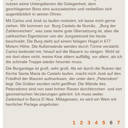
nutzen seine Untergebenen die Gelegenheit, dem
geschlagenen Boss eins auszuwischen und verbeißen sich
augenblicklich in seinen Ohren.
Mit Carlos und José zu laufen motiviert, ich lasse mich gerne
ziehen. Wir kommen zur Burg Castelo de Numão, „Burg der
Zahlenreichen“, was zwar keine gute Übersetzung ist, aber die
zahlreichen Eigentümer von der Jungsteinzeit bis heute
beschreibt. Die Burg steht auf einem felsigen Hügel in 677
Metern Höhe. Die Außenwände werden durch Türme verstärkt.
Carlos bedeutet mir, hinauf auf die Mauern zu steigen. Wohl ist
mir dort oben nicht, meine Knie zittern auffällig, vor allem, als ich
die schmale Treppe wieder hinunter muss.
Die Burganlage ist groß, sehr groß. Als wir durch die Ruinen der
Kirche Santa Maria do Castelo laufen, macht mich José auf den
Friedhof der Mauren aufmerksam, der unter dem „Petersdom“
liegt. Die Gräber wurden nicht geöffnet. Die Wände des
Petersdoms sind von zwei hohen Rissen durchbrochen und von
geometrischen Verzierungen gekrönt. Ich muss weiter.
Zieleinlauf in Barca D´Alva. Mittagessen, es wird ein Wein mit
herrlicher Perlage angeboten.
1
2
3
4
5
6
7