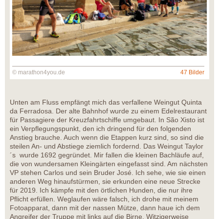
© marathon4you.de
47 Bilder
Unten am Fluss empfängt mich das verfallene Weingut Quinta
da Ferradosa. Der alte Bahnhof wurde zu einem Edelrestaurant
für Passagiere der Kreuzfahrtschiffe umgebaut. In São Xisto ist
ein Verpflegungspunkt, den ich dringend für den folgenden
Anstieg brauche. Auch wenn die Etappen kurz sind, so sind die
steilen An- und Abstiege ziemlich fordernd. Das Weingut Taylor
´s wurde 1692 gegründet. Mir fallen die kleinen Bachläufe auf,
die von wundersamen Kleingärten eingefasst sind. Am nächsten
VP stehen Carlos und sein Bruder José. Ich sehe, wie sie einen
anderen Weg hinaufstürmen, sie erkunden eine neue Strecke
für 2019. Ich kämpfe mit den örtlichen Hunden, die nur ihre
Pflicht erfüllen. Weglaufen wäre falsch, ich drohe mit meinem
Fotoapparat, dann mit der nassen Mütze, dann haue ich dem
Angreifer der Truppe mit links auf die Birne. Witzigerweise