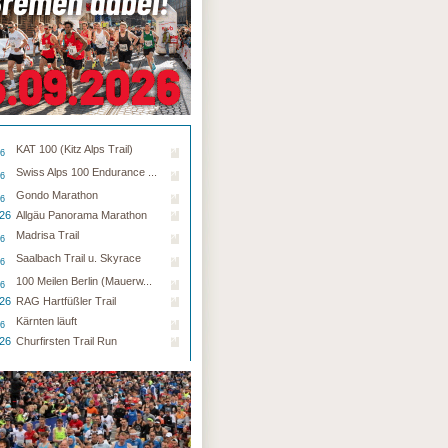
KAT 100 (Kitz Alps Trail)
26
Swiss Alps 100 Endurance ...
26
Gondo Marathon
26
.26
Allgäu Panorama Marathon
Madrisa Trail
26
Saalbach Trail u. Skyrace
26
100 Meilen Berlin (Mauerw...
26
.26
RAG Hartfüßler Trail
Kärnten läuft
26
.26
Churfirsten Trail Run