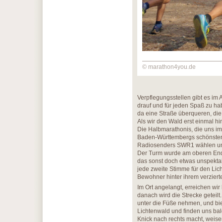
© marathon4you.de
Verpflegungsstellen gibt es im 
drauf und für jeden Spaß zu ha
da eine Straße überqueren, die 
Als wir den Wald erst einmal hin
Die Halbmarathonis, die uns i
Baden-Württembergs schönsten
Radiosenders SWR1 wählen und 
Der Turm wurde am oberen Ende
das sonst doch etwas unspekta
jede zweite Stimme für den Lic
Bewohner hinter ihrem verzier
Im Ort angelangt, erreichen wi
danach wird die Strecke geteilt
unter die Füße nehmen, und bie
Lichtenwald und finden uns ba
Knick nach rechts macht, weis