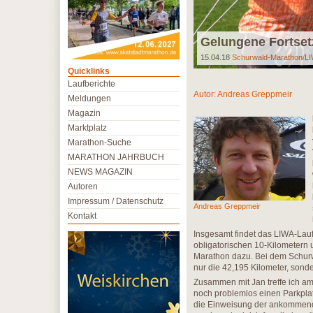
Gelungene Fortse
15.04.18
Schurwald-Marathon/LI
Quicklinks
Laufberichte
Autor:
Andreas Greppmeir
Meldungen
Magazin
Marktplatz
Marathon-Suche
MARATHON JAHRBUCH
NEWS MAGAZIN
Autoren
Impressum / Datenschutz
Andreas Greppmeir
Kontakt
Insgesamt findet das LIWA-Lauf
obligatorischen 10-Kilometern
Marathon dazu. Bei dem Schurw
nur die 42,195 Kilometer, sond
Zusammen mit Jan treffe ich a
noch problemlos einen Parkplat
die Einweisung der ankommend