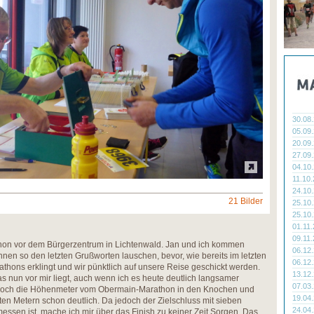
30.08
05.09
20.09
27.09
04.10
11.10
24.10
21 Bilder
25.10
25.10
01.11
09.11
thon vor dem Bürgerzentrum in Lichtenwald. Jan und ich kommen
06.12
nen so den letzten Grußworten lauschen, bevor, wie bereits im letzten
06.12
athons erklingt und wir pünktlich auf unsere Reise geschickt werden.
13.12
was nun vor mir liegt, auch wenn ich es heute deutlich langsamer
07.03
n noch die Höhenmeter vom Obermain-Marathon in den Knochen und
19.04
ten Metern schon deutlich. Da jedoch der Zielschluss mit sieben
24.04
ssen ist, mache ich mir über das Finish zu keiner Zeit Sorgen. Das