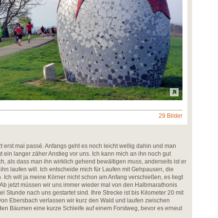
29 Bilder
zt erst mal passé. Anfangs geht es noch leicht wellig dahin und man
t ein langer zäher Anstieg vor uns. Ich kann mich an ihn noch gut
lach, als dass man ihn wirklich gehend bewältigen muss, anderseits ist er
ihn laufen will. Ich entscheide mich für Laufen mit Gehpausen, die
 Ich will ja meine Körner nicht schon am Anfang verschießen, es liegt
r. Ab jetzt müssen wir uns immer wieder mal von den Halbmarathonis
el Stunde nach uns gestartet sind. Ihre Strecke ist bis Kilometer 20 mit
 von Ebersbach verlassen wir kurz den Wald und laufen zwischen
en Bäumen eine kurze Schleife auf einem Forstweg, bevor es erneut