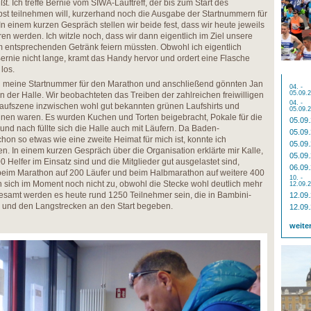
t. Ich treffe Bernie vom SIWA-Lauftreff, der bis zum Start des
st teilnehmen will, kurzerhand noch die Ausgabe der Startnummern für
 einem kurzen Gespräch stellen wir beide fest, dass wir heute jeweils
n werden. Ich witzle noch, dass wir dann eigentlich im Ziel unsere
entsprechenden Getränk feiern müssten. Obwohl ich eigentlich
Bernie nicht lange, kramt das Handy hervor und ordert eine Flasche
 los.
 meine Startnummer für den Marathon und anschließend gönnten Jan
04. -
05.09.
n der Halle. Wir beobachteten das Treiben der zahlreichen freiwilligen
04. -
r Laufszene inzwischen wohl gut bekannten grünen Laufshirts und
05.09.
ennen waren. Es wurden Kuchen und Torten beigebracht, Pokale für die
05.09
und nach füllte sich die Halle auch mit Läufern. Da Baden-
05.09
hon so etwas wie eine zweite Heimat für mich ist, konnte ich
05.09
n. In einem kurzen Gespräch über die Organisation erklärte mir Kalle,
05.09
Helfer im Einsatz sind und die Mitglieder gut ausgelastet sind,
06.09
eim Marathon auf 200 Läufer und beim Halbmarathon auf weitere 400
10. -
n sich im Moment noch nicht zu, obwohl die Stecke wohl deutlich mehr
12.09.
esamt werden es heute rund 1250 Teilnehmer sein, die in Bambini-
12.09
 und den Langstrecken an den Start begeben.
12.09
weite