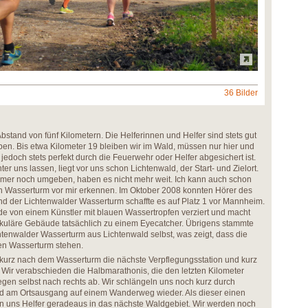
36 Bilder
Abstand von fünf Kilometern. Die Helferinnen und Helfer sind stets gut
ben. Bis etwa Kilometer 19 bleiben wir im Wald, müssen nur hier und
jedoch stets perfekt durch die Feuerwehr oder Helfer abgesichert ist.
ter uns lassen, liegt vor uns schon Lichtenwald, der Start- und Zielort.
mmer noch umgeben, haben es nicht mehr weit. Ich kann auch schon
 Wasserturm vor mir erkennen. Im Oktober 2008 konnten Hörer des
der Lichtenwalder Wasserturm schaffte es auf Platz 1 vor Mannheim.
 von einem Künstler mit blauen Wassertropfen verziert und macht
kuläre Gebäude tatsächlich zu einem Eyecatcher. Übrigens stammte
htenwalder Wasserturm aus Lichtenwald selbst, was zeigt, dass die
ten Wasserturm stehen.
r kurz nach dem Wasserturm die nächste Verpflegungsstation und kurz
. Wir verabschieden die Halbmarathonis, die den letzten Kilometer
gen selbst nach rechts ab. Wir schlängeln uns noch kurz durch
ld am Ortsausgang auf einem Wanderweg wieder. Als dieser einen
en uns Helfer geradeaus in das nächste Waldgebiet. Wir werden noch