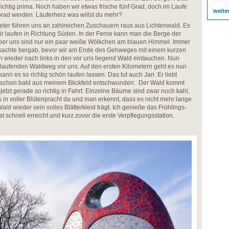
ichtig prima. Noch haben wir etwas frische fünf Grad, doch im Laufe
weite
Grad werden. Läuferherz was willst du mehr?
Meter führen uns an zahlreichen Zuschauern raus aus Lichtenwald. Es
ir laufen in Richtung Süden. In der Ferne kann man die Berge der
ber uns sind nur ein paar weiße Wölkchen am blauen Himmel. Immer
sachte bergab, bevor wir am Ende des Gehweges mit einem kurzen
 wieder nach links in den vor uns liegend Wald eintauchen. Nun
u laufenden Waldweg vor uns. Auf den ersten Kilometern geht es nun
ann es so richtig schön laufen lassen. Das tut auch Jan. Er liebt
r schon bald aus meinem Blickfeld entschwunden. Der Wald kommt
etzt gerade so richtig in Fahrt. Einzelne Bäume sind zwar noch kahl,
 in voller Blütenpracht da und man erkennt, dass es nicht mehr lange
ld wieder sein volles Blätterkleid trägt. Ich genieße das Frühlings-
st schnell erreicht und kurz zuvor die erste Verpflegungsstation.