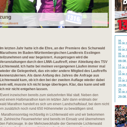
tzung
WA Laufevent
06. -
08.08.
07. -
Im letzten Jahr hatte ich die Ehre, an der Premiere des Schurwald
09.08.
Marathons im Baden-Württembergischen Landkreis Esslingen
08. -
09.08.
teilzunehmen und war begeistert. Ausgetragen wird die
09.08
Veranstaltungen durch den LIWA-Lauftreff, einer Abteilung des TSV
14. -
Lichtenwald. Ich hatte bei meinen vergangenen Läufen immer mal
15.08.
wieder die Gelegenheit, das ein oder andere Mitglied des Lauftreffs
15. -
16.08.
kennenzulernen. Als dann Anfang des Jahres die Anfrage aus
15. -
Lichtenwald kam, ob ich den bei der zweiten Auflage wieder dabei
16.08.
sein will, musste ich nicht lange überlegen. Klar, das kann und will
23.08
ich mir nicht entgehen lassen.
28. -
30.08.
Event inzwischen bereits zum siebzehnten Mal statt. Neben den
29.08
 und einem Halbmarathon kam im letzten Jahr dann erstmals der
ald Marathon handelt es sich um einen Landschaftslauf, bei dem nicht
ern zusätzlich noch rund 650 Höhenmeter zu bewältigen sind.
m Marathonsonntag rechtzeitig in Lichtenwald ein und wir bekommen
z. Zahlreiche Feuerwehrler sind bereits im Einsatz und übernehmen
en Fahrzeuge. In der Mehrzweckhalle der Gemeinde Lichtenwald