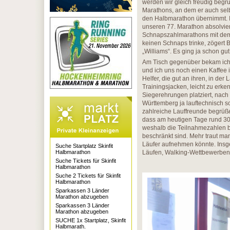
werden wir gleich freudig begrüß
Marathons, an dem er auch selb
den Halbmarathon übernimmt. In
unseren 77. Marathon absolviere
Schnapszahlmarathons mit dem 
keinen Schnaps trinke, zögert 
„Williams“. Es ging ja schon gut
Am Tisch gegenüber bekam ich
und ich uns noch einen Kaffee i
Helfer, die gut an ihren, in de
Trainingsjacken, leicht zu erk
Siegerehrungen platziert, nach 
Württemberg ja lauftechnisch sc
zahlreiche Lauffreunde begrüße
dass am heutigen Tage rund 300 
weshalb die Teilnahmezahlen b
beschränkt sind. Mehr traut ma
Läufer aufnehmen könnte. Insg
Suche Startplatz Skinfit
Halbmarathon
Läufen, Walking-Wettbewerben
Suche Tickets für Skinfit
Halbmarathon
Suche 2 Tickets für Skinfit
Halbmarathon
Sparkassen 3 Länder
Marathon abzugeben
Sparkassen 3 Länder
Marathon abzugeben
SUCHE 1x Startplatz, Skinfit
Halbmarath.