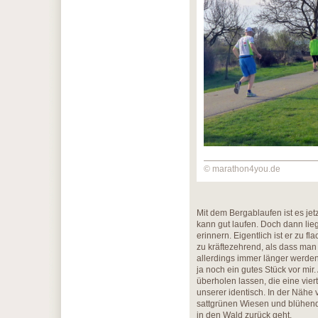
© marathon4you.de
Mit dem Bergablaufen ist es jet
kann gut laufen. Doch dann lieg
erinnern. Eigentlich ist er zu f
zu kräftezehrend, als dass man 
allerdings immer länger werden.
ja noch ein gutes Stück vor mi
überholen lassen, die eine viert
unserer identisch. In der Nähe
sattgrünen Wiesen und blühend
in den Wald zurück geht.