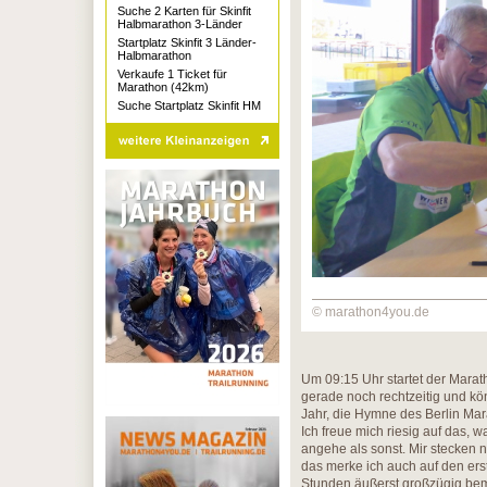
Suche 2 Karten für Skinfit
Halbmarathon 3-Länder
Startplatz Skinfit 3 Länder-
Halbmarathon
Verkaufe 1 Ticket für
Marathon (42km)
Suche Startplatz Skinfit HM
© marathon4you.de
Um 09:15 Uhr startet der Mara
gerade noch rechtzeitig und kön
Jahr, die Hymne des Berlin Mar
Ich freue mich riesig auf das, 
angehe als sonst. Mir stecke
das merke ich auch auf den ers
Stunden äußerst großzügig beme