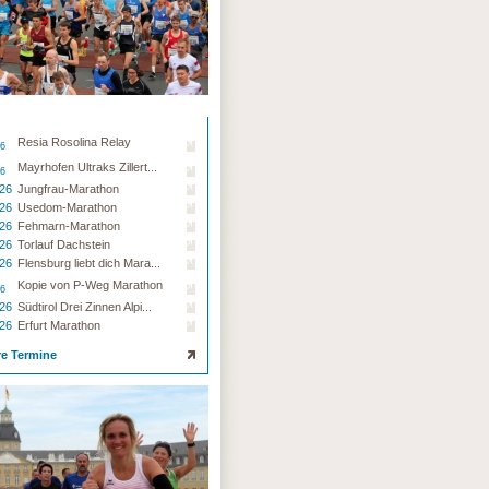
Resia Rosolina Relay
26
Mayrhofen Ultraks Zillert...
26
.26
Jungfrau-Marathon
.26
Usedom-Marathon
.26
Fehmarn-Marathon
.26
Torlauf Dachstein
.26
Flensburg liebt dich Mara...
Kopie von P-Weg Marathon
26
.26
Südtirol Drei Zinnen Alpi...
.26
Erfurt Marathon
re Termine