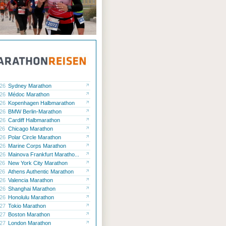
.26
Sydney Marathon
.26
Médoc Marathon
.26
Kopenhagen Halbmarathon
.26
BMW Berlin-Marathon
.26
Cardiff Halbmarathon
.26
Chicago Marathon
.26
Polar Circle Marathon
.26
Marine Corps Marathon
.26
Mainova Frankfurt Maratho...
.26
New York City Marathon
.26
Athens Authentic Marathon
.26
Valencia Marathon
.26
Shanghai Marathon
.26
Honolulu Marathon
.27
Tokio Marathon
.27
Boston Marathon
.27
London Marathon