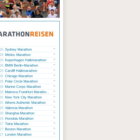
.26
Sydney Marathon
.26
Médoc Marathon
.26
Kopenhagen Halbmarathon
.26
BMW Berlin-Marathon
.26
Cardiff Halbmarathon
.26
Chicago Marathon
.26
Polar Circle Marathon
.26
Marine Corps Marathon
.26
Mainova Frankfurt Maratho...
.26
New York City Marathon
.26
Athens Authentic Marathon
.26
Valencia Marathon
.26
Shanghai Marathon
.26
Honolulu Marathon
.27
Tokio Marathon
.27
Boston Marathon
.27
London Marathon