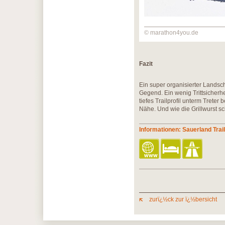
© marathon4you.de
Fazit
Ein super organisierter Landsch
Gegend. Ein wenig Trittsicherhei
tiefes Trailprofil unterm Trete
Nähe. Und wie die Grillwurst 
Informationen: Sauerland Trai
zurï¿½ck zur ï¿½bersicht