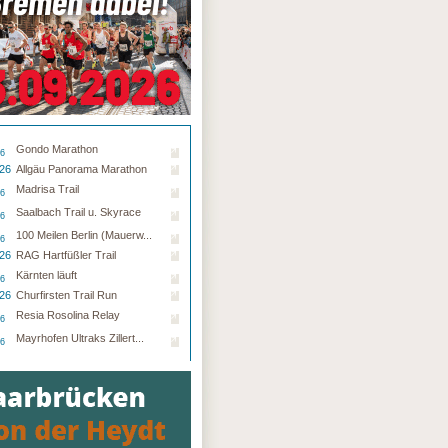
Gondo Marathon
26
.26
Allgäu Panorama Marathon
Madrisa Trail
26
Saalbach Trail u. Skyrace
26
100 Meilen Berlin (Mauerw...
26
.26
RAG Hartfüßler Trail
Kärnten läuft
26
.26
Churfirsten Trail Run
Resia Rosolina Relay
26
Mayrhofen Ultraks Zillert...
26