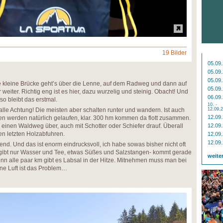
19 Bilder
05.09
05.09
05.09
ne kleine Brücke geht’s über die Lenne, auf dem Radweg und dann auf
05.09
weiter. Richtig eng ist es hier, dazu wurzelig und steinig. Obacht! Und
06.09
 so bleibt das erstmal.
10. -
le Achtung! Die meisten aber schalten runter und wandern. Ist auch
12.09.
12.09
len werden natürlich gelaufen, klar. 300 hm kommen da flott zusammen.
n einen Waldweg über, auch mit Schotter oder Schiefer drauf. Überall
12.09
n letzten Holzabfuhren.
12.09
12.09
gend. Und das ist enorm eindrucksvoll, ich habe sowas bisher nicht oft
s gibt nur Wasser und Tee, etwas Süßes und Salzstangen- kommt gerade
weite
 denn alle paar km gibt es Labsal in der Hitze. Mitnehmen muss man bei
kene Luft ist das Problem…