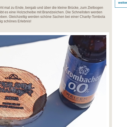
weite
eht mal zu Ende, bergab und über die kleine Brücke, zum Zielbogen
ibt es eine Holzscheibe mit Brandzeichen. Die Schnellsten werden
ben. Gleichzeitig werden schöne Sachen bei einer Charity-Tombola
tig schönes Erlebnis!