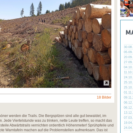
30.08
05.09
20.09
27.09
04.10
11.10
24.10
25.10
25.10
01.11
18 Bilder
09.11
06.12
06.12
13.12
öner werden die Trails. Die Bergspitzen sind alle gut bewaldet, im
07.03
m. Jede Viertelstunde was zu trinken, nette Leute treffen, so macht das
19.04
 steile Abwärtstrails vernichten ordentlich Höhenmeter! Sprühpfeile und
24.04
 rote Warntafeln machen auf die Problemstellen aufmerksam. Das ist