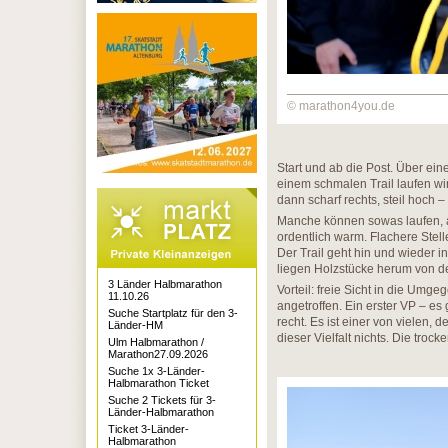
© marathon4you.de
Start und ab die Post. Über ei
einem schmalen Trail laufen wir 
dann scharf rechts, steil hoch –
Manche können sowas laufen, al
ordentlich warm. Flachere Stel
Der Trail geht hin und wieder i
liegen Holzstücke herum von de
3 Länder Halbmarathon
Vorteil: freie Sicht in die Umge
11.10.26
angetroffen. Ein erster VP – e
Suche Startplatz für den 3-
recht. Es ist einer von vielen,
Länder-HM
dieser Vielfalt nichts. Die troc
Ulm Halbmarathon /
Marathon27.09.2026
Suche 1x 3-Länder-
Halbmarathon Ticket
Suche 2 Tickets für 3-
Länder-Halbmarathon
Ticket 3-Länder-
Halbmarathon