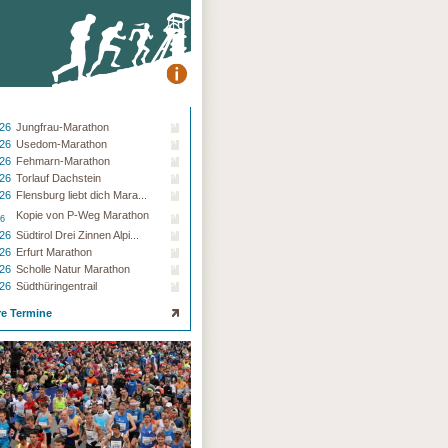
.26
Jungfrau-Marathon
.26
Usedom-Marathon
.26
Fehmarn-Marathon
.26
Torlauf Dachstein
.26
Flensburg liebt dich Mara...
Kopie von P-Weg Marathon
26
.26
Südtirol Drei Zinnen Alpi...
.26
Erfurt Marathon
.26
Scholle Natur Marathon
.26
Südthüringentrail
re Termine