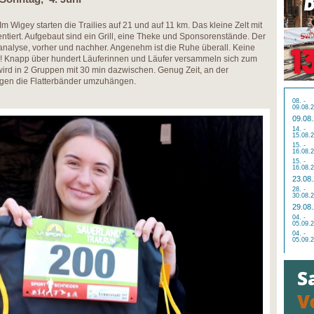
Im Wigey starten die Trailies auf 21 und auf 11 km. Das kleine Zelt mit
ntiert. Aufgebaut sind ein Grill, eine Theke und Sponsorenstände. Der
lanalyse, vorher und nachher. Angenehm ist die Ruhe überall. Keine
nd! Knapp über hundert Läuferinnen und Läufer versammeln sich zum
 wird in 2 Gruppen mit 30 min dazwischen. Genug Zeit, an der
gen die Flatterbänder umzuhängen.
08. -
09.08.
09.08
14. -
15.08.
15. -
16.08.
15. -
16.08.
23.08
28. -
30.08.
29.08
04. -
05.09.
04. -
05.09.