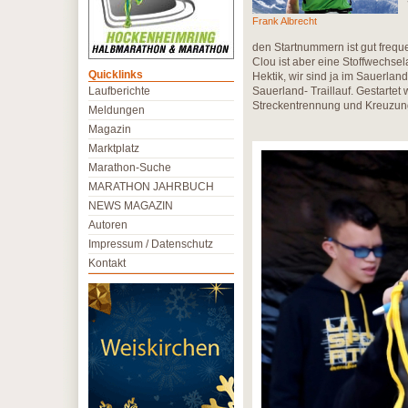
Frank Albrecht
den Startnummern ist gut freque
Clou ist aber eine Stoffwechse
Quicklinks
Hektik, wir sind ja im Sauerla
Laufberichte
Sauerland- Traillauf. Gestartet
Streckentrennung und Kreuzun
Meldungen
Magazin
Marktplatz
Marathon-Suche
MARATHON JAHRBUCH
NEWS MAGAZIN
Autoren
Impressum / Datenschutz
Kontakt