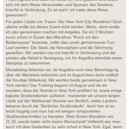
sich mit dem Reise-Veranstalter und Sponsor des Gewinns,
InterAir in Verbindung: Es ist wahr! Ich hatte diese Reise
gewonnen!!
Für jeden Läufer ein Traum: Der New York-City Marathon! Doch
alleine wollte ich dieses Event nicht starten. Wenn, dann wollte
ich das gemeinsam machen mit Angelika. Da ich 3 Wochen
zuvor schon in Essen den Marathon "Rund um den
Baldeneysee" bestreite, sollte dies unser gemeinsamer Fun-
Lauf werden. Die Stadt, die Atmosphäre und die Stimmung
genießen. Wir setzten uns mit InterAir in Verbindung und die
setzten alle Hebel in Bewegung, um für Angelika ebenfalls einen
Startplatz zu bekommen.
Monatelang fieberten wir, ob Angelika noch eine Berechtigung
über die Warteliste bekommt und im August kam dann endlich
die freudige Mitteilung: Wir werden beide gemeinsam in New
York starten! Das Training begann im August und da wir
wussten, dass die Strecke in New York profiliert ist, sowie einige
kaputte Straßendecken aufweist - trainierten wir unsere langen
Läufe auf der Wettkampf-Strecke von Bertlich, vielen Läufern
bekannt durch die "Bertlicher Straßenläufe". Auch hier ist es
leicht hügelig und man hat mit einigen ramponierten
Straßenabschnitten zu kämpfen. Mein Essen-Marathon am
11.10. wurde leider nicht meine Wunschzeit! Vielleicht war man
auch mit dem Gedanken zu sehr schon in New York. Egal, denn