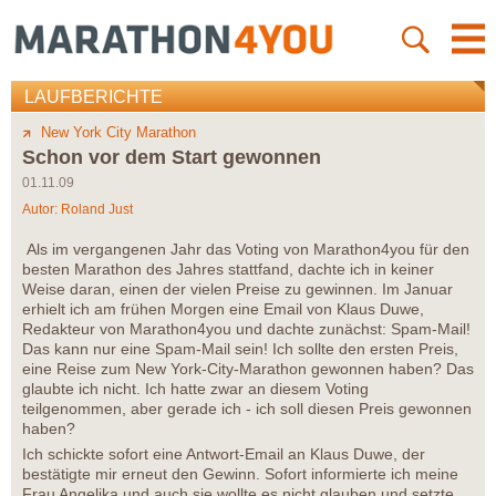
LAUFBERICHTE
New York City Marathon
Schon vor dem Start gewonnen
01.11.09
Autor:
Roland Just
Als im vergangenen Jahr das Voting von Marathon4you für den
besten Marathon des Jahres stattfand, dachte ich in keiner
Weise daran, einen der vielen Preise zu gewinnen. Im Januar
erhielt ich am frühen Morgen eine Email von Klaus Duwe,
Redakteur von Marathon4you und dachte zunächst: Spam-Mail!
Das kann nur eine Spam-Mail sein! Ich sollte den ersten Preis,
eine Reise zum New York-City-Marathon gewonnen haben? Das
glaubte ich nicht. Ich hatte zwar an diesem Voting
teilgenommen, aber gerade ich - ich soll diesen Preis gewonnen
haben?
Ich schickte sofort eine Antwort-Email an Klaus Duwe, der
bestätigte mir erneut den Gewinn. Sofort informierte ich meine
Frau Angelika und auch sie wollte es nicht glauben und setzte