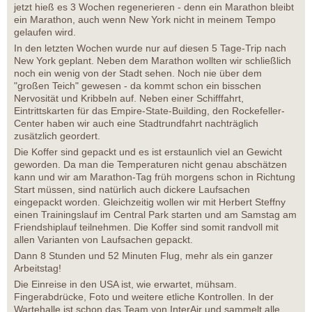
jetzt hieß es 3 Wochen regenerieren - denn ein Marathon bleibt
ein Marathon, auch wenn New York nicht in meinem Tempo
gelaufen wird.
In den letzten Wochen wurde nur auf diesen 5 Tage-Trip nach
New York geplant. Neben dem Marathon wollten wir schließlich
noch ein wenig von der Stadt sehen. Noch nie über dem
"großen Teich" gewesen - da kommt schon ein bisschen
Nervosität und Kribbeln auf. Neben einer Schifffahrt,
Eintrittskarten für das Empire-State-Building, den Rockefeller-
Center haben wir auch eine Stadtrundfahrt nachträglich
zusätzlich geordert.
Die Koffer sind gepackt und es ist erstaunlich viel an Gewicht
geworden. Da man die Temperaturen nicht genau abschätzen
kann und wir am Marathon-Tag früh morgens schon in Richtung
Start müssen, sind natürlich auch dickere Laufsachen
eingepackt worden. Gleichzeitig wollen wir mit Herbert Steffny
einen Trainingslauf im Central Park starten und am Samstag am
Friendshiplauf teilnehmen. Die Koffer sind somit randvoll mit
allen Varianten von Laufsachen gepackt.
Dann 8 Stunden und 52 Minuten Flug, mehr als ein ganzer
Arbeitstag!
Die Einreise in den USA ist, wie erwartet, mühsam.
Fingerabdrücke, Foto und weitere etliche Kontrollen. In der
Wartehalle ist schon das Team von InterAir und sammelt alle