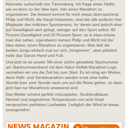
Kilometer außerhalb von Tännesberg. Ich frage einen Helfer,
wie es denn zu der Idee kam, hier einen Marathon zu
organisieren. Die Antwort kommt für mich etwas überraschend.
Philip und Michl, die Haupt-Initiatoren, sind wie alle anderen hier
Mitglieder des örtlichen Sportvereins. Im Verein wird jedoch eher
auf Geselligkeit wert gelegt, weniger auf den Sport selbst. 80
Prozent Geselligkeit und 20 Prozent Sport, so in etwa müsse
man das sehen. irgendwann kamen Philip und Michl mit der
Idee daher, einen Marathon zu organisieren. Man ließ die
beiden Jungs einfach mal vor sich „hinspinnen“, aber plötzlich
hatte das Ganze Hand und Fuß.
Und jetzt ist es soweit. Mit einer schön gestaltete Startnummer
am Startnummernband mit dem Natur.Vielfalt.Marathon-Logo
vertreiben wir uns die Zeit bis zum Start. Es ist ruhig am Weiher,
denn Halb- und Viertelmarathon werden erste eine halbe
Stunde bzw. eine Stunde nach uns auf die Reise gehen, so dass
jetzt fast nur Marathonis anwesend sind.
Das Wetter scheint perfekt mitzuspielen. Strahlendblauer
Himmel und angenehme Temperaturen von acht Grad
versprachen perfektes Laufwetter. Lediglich der Wind ist etwas
unangenehm.