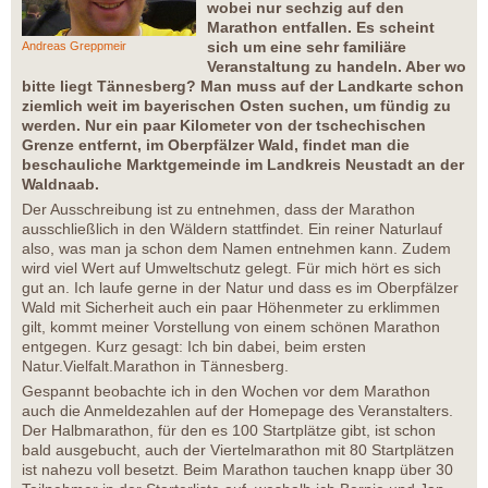
wobei nur sechzig auf den
Marathon entfallen. Es scheint
sich um eine sehr familiäre
Andreas Greppmeir
Veranstaltung zu handeln. Aber wo
bitte liegt Tännesberg? Man muss auf der Landkarte schon
ziemlich weit im bayerischen Osten suchen, um fündig zu
werden. Nur ein paar Kilometer von der tschechischen
Grenze entfernt, im Oberpfälzer Wald, findet man die
beschauliche Marktgemeinde im Landkreis Neustadt an der
Waldnaab.
Der Ausschreibung ist zu entnehmen, dass der Marathon
ausschließlich in den Wäldern stattfindet. Ein reiner Naturlauf
also, was man ja schon dem Namen entnehmen kann. Zudem
wird viel Wert auf Umweltschutz gelegt. Für mich hört es sich
gut an. Ich laufe gerne in der Natur und dass es im Oberpfälzer
Wald mit Sicherheit auch ein paar Höhenmeter zu erklimmen
gilt, kommt meiner Vorstellung von einem schönen Marathon
entgegen. Kurz gesagt: Ich bin dabei, beim ersten
Natur.Vielfalt.Marathon in Tännesberg.
Gespannt beobachte ich in den Wochen vor dem Marathon
auch die Anmeldezahlen auf der Homepage des Veranstalters.
Der Halbmarathon, für den es 100 Startplätze gibt, ist schon
bald ausgebucht, auch der Viertelmarathon mit 80 Startplätzen
ist nahezu voll besetzt. Beim Marathon tauchen knapp über 30