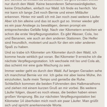
nur durch den Wald. Keine besonderen Sehenswürdigkeiten,
keine Ortschaften, einfach nur Wald. Ich finde es herrlich. Vor
mir kann ich lange Zeit noch Bernie und einen Mitläufer
erkennen. Hinter mir weiß ich mit Jan noch zwei weitere Läufer.
Aber ich bin alleine und das ist auch gut so. Immer wieder gibt
es ein paar Anstiege zu bewältigen, denen prompt ein
entsprechendes Gefälle folgt. Nach vier Kilometern erreichen wir
schon die erste Verpflegungsstation. Es gibt Wasser, Cola, Iso
und Bananen, wie auch an den anderen Stationen. Die Helfer
sind freundlich, motiviert und auch für den ein oder anderen
Spaß zu haben.
Und so trabe ich Kilometer um Kilometer durch den Wald, ich
komme heute wirklich gut voran. Bei Kilometer 9 erreiche ich die
nächste Verpflegungsstation. Ich wechsele mit Iso und Cola ab,
das scheint mir eine gute Mischung zu sein.
Immer weiter geht es durch den Wald. Auf langen Geraden sehe
ich manchmal Bernie vor mir. Ich gebe mir aber keine Mühe, ihn
einzuholen, laufe mein Tempo und genieße die Ruhe.
Schließlich kommen die beiden Führenden des Halbmarathons
und ziehen mit einem kurzen Gruß an mir vorbei. Bis weitere
Läufer folgen, dauert es noch etwas, die beiden haben einen
großen Vorsprung. Bis zur nächsten Verpflegungsstation bei
Kilometer 14 überholen mich noch ein paar Läufer. Man grüßt
sich und spricht anerkennende Worte.