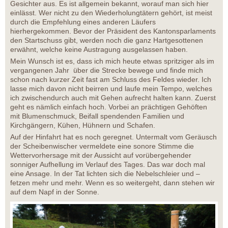
Gesichter aus. Es ist allgemein bekannt, worauf man sich hier
einlässt. Wer nicht zu den Wiederholungtätern gehört, ist meist
durch die Empfehlung eines anderen Läufers
hierhergekommen. Bevor der Präsident des Kantonsparlaments
den Startschuss gibt, werden noch die ganz Hartgesottenen
erwähnt, welche keine Austragung ausgelassen haben.
Mein Wunsch ist es, dass ich mich heute etwas spritziger als im
vergangenen Jahr über die Strecke bewege und finde mich
schon nach kurzer Zeit fast am Schluss des Feldes wieder. Ich
lasse mich davon nicht beirren und laufe mein Tempo, welches
ich zwischendurch auch mit Gehen aufrecht halten kann. Zuerst
geht es nämlich einfach hoch. Vorbei an prächtigen Gehöften
mit Blumenschmuck, Beifall spendenden Familien und
Kirchgängern, Kühen, Hühnern und Schafen.
Auf der Hinfahrt hat es noch geregnet. Untermalt vom Geräusch
der Scheibenwischer vermeldete eine sonore Stimme die
Wettervorhersage mit der Aussicht auf vorübergehender
sonniger Aufhellung im Verlauf des Tages. Das war doch mal
eine Ansage. In der Tat lichten sich die Nebelschleier und –
fetzen mehr und mehr. Wenn es so weitergeht, dann stehen wir
auf dem Napf in der Sonne.