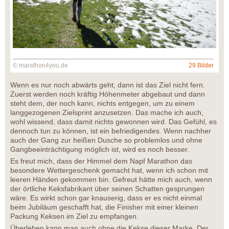
© marathon4you.de
29 Bilder
Wenn es nur noch abwärts geht, dann ist das Ziel nicht fern.
Zuerst werden noch kräftig Höhenmeter abgebaut und dann
steht dem, der noch kann, nichts entgegen, um zu einem
langgezogenen Zielsprint anzusetzen. Das mache ich auch,
wohl wissend, dass damit nichts gewonnen wird. Das Gefühl, es
dennoch tun zu können, ist ein befriedigendes. Wenn nachher
auch der Gang zur heißen Dusche so problemlos und ohne
Gangbeeinträchtigung möglich ist, wird es noch besser.
Es freut mich, dass der Himmel dem Napf Marathon das
besondere Wettergeschenk gemacht hat, wenn ich schon mit
leeren Händen gekommen bin. Gefreut hätte mich auch, wenn
der örtliche Keksfabrikant über seinen Schatten gesprungen
wäre. Es wirkt schon gar knauserig, dass er es nicht einmal
beim Jubiläum geschafft hat, die Finisher mit einer kleinen
Packung Keksen im Ziel zu empfangen.
Überleben kann man auch ohne die Kekse dieser Marke. Der