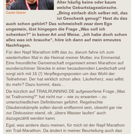
Alter häufig keine oder kaum
welche Geburtstagswünsche.
„Bring einfach dich selber mit, das
Daniel Steiner
ist Geschenk genug!“ Hast du das
auch schon gehört? Das schmeichelt zwar dem Ego
ungemein, löst hingegen die Frage „Was soll ich
schenken?“ in keiner Art und Weise. „Ich habe doch schon
alles was ich brauche“, höre ich dann auf mein erneutes
Nachfragen.
Für den Napf Marathon trifft das zu, darum fahre ich zum
wiederholten Mal in die Heimat meiner Mutter, ins Emmental.
Eine freundliche Gemeinschaft organisiert einen Marathon auf
wunderschöner Strecke in einer bezaubernden Landschaft und
sorgt sich mit 16 (!) Verpflegungsposten um das Wohl der
Teilnehmer. Der hat wirklich schon alles. Läuferherz, was willst
du mehr? Dazu kommt, dass…
Die kürzlich auf TRAILRUNNING.DE aufgeworfene Frage „Was
ist Trailrunning?“ hat nicht nur – wie zu erwarten – zu
unterschiedlichen Definitionen geführt. Regelrechte
Glaubenskämpfe sollen darob entflammt sein, obwohl gar nie
zur Diskussion stand, ob „übers Wasser laufen“ auch
dazugezählt werden kann.
Egal, was andere dazu meinen, für mich ist der Napf Marathon
ein Trail-Marathon. Da ändert in meiner Beurteilung auch das