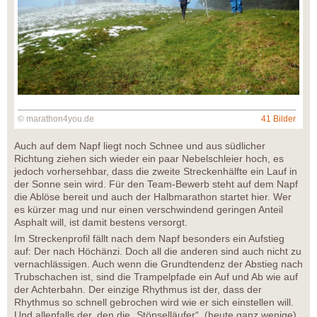
© marathon4you.de
41 Bilder
Auch auf dem Napf liegt noch Schnee und aus südlicher
Richtung ziehen sich wieder ein paar Nebelschleier hoch, es
jedoch vorhersehbar, dass die zweite Streckenhälfte ein Lauf in
der Sonne sein wird. Für den Team-Bewerb steht auf dem Napf
die Ablöse bereit und auch der Halbmarathon startet hier. Wer
es kürzer mag und nur einen verschwindend geringen Anteil
Asphalt will, ist damit bestens versorgt.
Im Streckenprofil fällt nach dem Napf besonders ein Aufstieg
auf: Der nach Höchänzi. Doch all die anderen sind auch nicht zu
vernachlässigen. Auch wenn die Grundtendenz der Abstieg nach
Trubschachen ist, sind die Trampelpfade ein Auf und Ab wie auf
der Achterbahn. Der einzige Rhythmus ist der, dass der
Rhythmus so schnell gebrochen wird wie er sich einstellen will.
Und allenfalls der, den die „Stöpselläufer“ (heute ganz wenige)