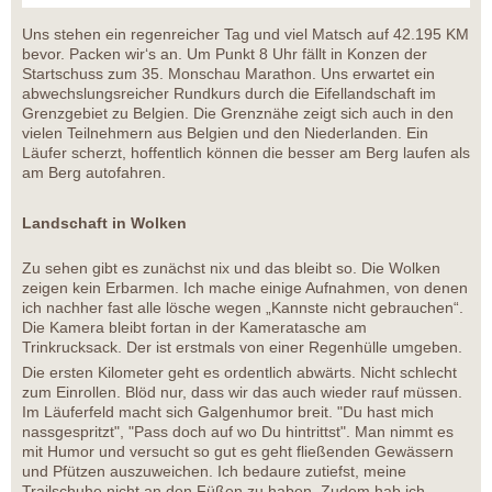
Uns stehen ein regenreicher Tag und viel Matsch auf 42.195 KM
bevor. Packen wir‘s an. Um Punkt 8 Uhr fällt in Konzen der
Startschuss zum 35. Monschau Marathon. Uns erwartet ein
abwechslungsreicher Rundkurs durch die Eifellandschaft im
Grenzgebiet zu Belgien. Die Grenznähe zeigt sich auch in den
vielen Teilnehmern aus Belgien und den Niederlanden. Ein
Läufer scherzt, hoffentlich können die besser am Berg laufen als
am Berg autofahren.
Landschaft in Wolken
Zu sehen gibt es zunächst nix und das bleibt so. Die Wolken
zeigen kein Erbarmen. Ich mache einige Aufnahmen, von denen
ich nachher fast alle lösche wegen „Kannste nicht gebrauchen“.
Die Kamera bleibt fortan in der Kameratasche am
Trinkrucksack. Der ist erstmals von einer Regenhülle umgeben.
Die ersten Kilometer geht es ordentlich abwärts. Nicht schlecht
zum Einrollen. Blöd nur, dass wir das auch wieder rauf müssen.
Im Läuferfeld macht sich Galgenhumor breit. "Du hast mich
nassgespritzt", "Pass doch auf wo Du hintrittst". Man nimmt es
mit Humor und versucht so gut es geht fließenden Gewässern
und Pfützen auszuweichen. Ich bedaure zutiefst, meine
Trailschuhe nicht an den Füßen zu haben. Zudem hab ich