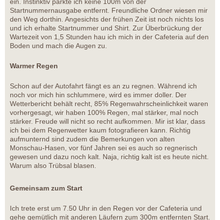
ein. Instinktiv parkte ich keine 100m von der
Startnummernausgabe entfernt. Freundliche Ordner wiesen mir
den Weg dorthin. Angesichts der frühen Zeit ist noch nichts los
und ich erhalte Startnummer und Shirt. Zur Überbrückung der
Wartezeit von 1,5 Stunden hau ich mich in der Cafeteria auf den
Boden und mach die Augen zu.
Warmer Regen
Schon auf der Autofahrt fängt es an zu regnen. Während ich
noch vor mich hin schlummere, wird es immer doller. Der
Wetterbericht behält recht, 85% Regenwahrscheinlichkeit waren
vorhergesagt, wir haben 100% Regen, mal stärker, mal noch
stärker. Freude will nicht so recht aufkommen. Mir ist klar, dass
ich bei dem Regenwetter kaum fotografieren kann. Richtig
aufmunternd sind zudem die Bemerkungen von alten
Monschau-Hasen, vor fünf Jahren sei es auch so regnerisch
gewesen und dazu noch kalt. Naja, richtig kalt ist es heute nicht.
Warum also Trübsal blasen.
Gemeinsam zum Start
Ich trete erst um 7.50 Uhr in den Regen vor der Cafeteria und
gehe gemütlich mit anderen Läufern zum 300m entfernten Start.