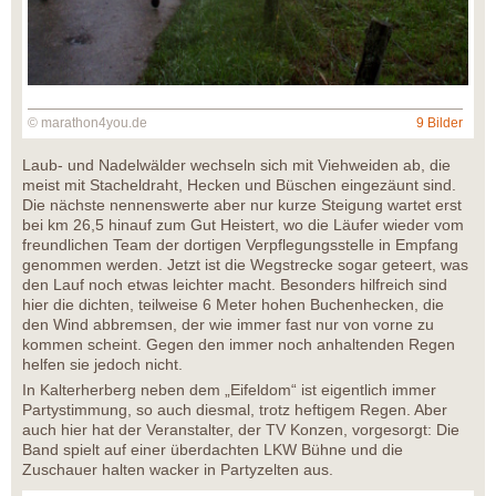
© marathon4you.de
9 Bilder
Laub- und Nadelwälder wechseln sich mit Viehweiden ab, die
meist mit Stacheldraht, Hecken und Büschen eingezäunt sind.
Die nächste nennenswerte aber nur kurze Steigung wartet erst
bei km 26,5 hinauf zum Gut Heistert, wo die Läufer wieder vom
freundlichen Team der dortigen Verpflegungsstelle in Empfang
genommen werden. Jetzt ist die Wegstrecke sogar geteert, was
den Lauf noch etwas leichter macht. Besonders hilfreich sind
hier die dichten, teilweise 6 Meter hohen Buchenhecken, die
den Wind abbremsen, der wie immer fast nur von vorne zu
kommen scheint. Gegen den immer noch anhaltenden Regen
helfen sie jedoch nicht.
In Kalterherberg neben dem „Eifeldom“ ist eigentlich immer
Partystimmung, so auch diesmal, trotz heftigem Regen. Aber
auch hier hat der Veranstalter, der TV Konzen, vorgesorgt: Die
Band spielt auf einer überdachten LKW Bühne und die
Zuschauer halten wacker in Partyzelten aus.