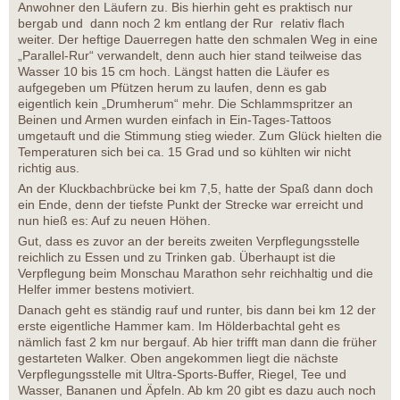
Anwohner den Läufern zu. Bis hierhin geht es praktisch nur
bergab und dann noch 2 km entlang der Rur relativ flach
weiter. Der heftige Dauerregen hatte den schmalen Weg in eine
„Parallel-Rur“ verwandelt, denn auch hier stand teilweise das
Wasser 10 bis 15 cm hoch. Längst hatten die Läufer es
aufgegeben um Pfützen herum zu laufen, denn es gab
eigentlich kein „Drumherum“ mehr. Die Schlammspritzer an
Beinen und Armen wurden einfach in Ein-Tages-Tattoos
umgetauft und die Stimmung stieg wieder. Zum Glück hielten die
Temperaturen sich bei ca. 15 Grad und so kühlten wir nicht
richtig aus.
An der Kluckbachbrücke bei km 7,5, hatte der Spaß dann doch
ein Ende, denn der tiefste Punkt der Strecke war erreicht und
nun hieß es: Auf zu neuen Höhen.
Gut, dass es zuvor an der bereits zweiten Verpflegungsstelle
reichlich zu Essen und zu Trinken gab. Überhaupt ist die
Verpflegung beim Monschau Marathon sehr reichhaltig und die
Helfer immer bestens motiviert.
Danach geht es ständig rauf und runter, bis dann bei km 12 der
erste eigentliche Hammer kam. Im Hölderbachtal geht es
nämlich fast 2 km nur bergauf. Ab hier trifft man dann die früher
gestarteten Walker. Oben angekommen liegt die nächste
Verpflegungsstelle mit Ultra-Sports-Buffer, Riegel, Tee und
Wasser, Bananen und Äpfeln. Ab km 20 gibt es dazu auch noch