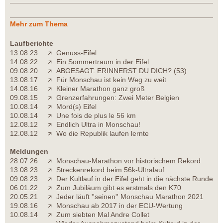
Mehr zum Thema
Laufberichte
13.08.23
Genuss-Eifel
14.08.22
Ein Sommertraum in der Eifel
09.08.20
ABGESAGT: ERINNERST DU DICH? (53)
13.08.17
Für Monschau ist kein Weg zu weit
14.08.16
Kleiner Marathon ganz groß
09.08.15
Grenzerfahrungen: Zwei Meter Belgien
10.08.14
Mord(s) Eifel
10.08.14
Une fois de plus le 56 km
12.08.12
Endlich Ultra in Monschau!
12.08.12
Wo die Republik laufen lernte
Meldungen
28.07.26
Monschau-Marathon vor historischem Rekord
13.08.23
Streckenrekord beim 56k-Ultralauf
09.08.23
Der Kultlauf in der Eifel geht in die nächste Runde
06.01.22
Zum Jubiläum gibt es erstmals den K70
20.05.21
Jeder läuft ''seinen'' Monschau Marathon 2021
19.08.16
Monschau ab 2017 in der ECU-Wertung
10.08.14
Zum siebten Mal Andre Collet