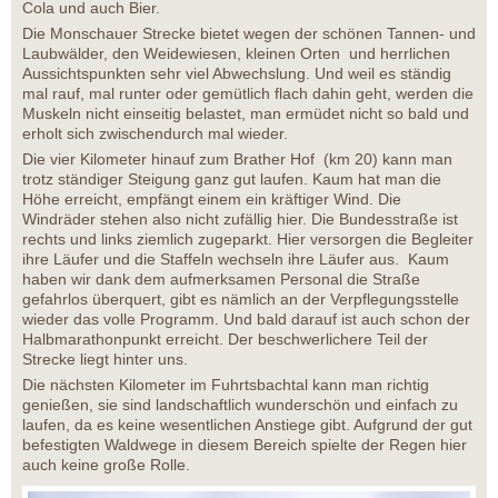
Cola und auch Bier.
Die Monschauer Strecke bietet wegen der schönen Tannen- und
Laubwälder, den Weidewiesen, kleinen Orten und herrlichen
Aussichtspunkten sehr viel Abwechslung. Und weil es ständig
mal rauf, mal runter oder gemütlich flach dahin geht, werden die
Muskeln nicht einseitig belastet, man ermüdet nicht so bald und
erholt sich zwischendurch mal wieder.
Die vier Kilometer hinauf zum Brather Hof (km 20) kann man
trotz ständiger Steigung ganz gut laufen. Kaum hat man die
Höhe erreicht, empfängt einem ein kräftiger Wind. Die
Windräder stehen also nicht zufällig hier. Die Bundesstraße ist
rechts und links ziemlich zugeparkt. Hier versorgen die Begleiter
ihre Läufer und die Staffeln wechseln ihre Läufer aus. Kaum
haben wir dank dem aufmerksamen Personal die Straße
gefahrlos überquert, gibt es nämlich an der Verpflegungsstelle
wieder das volle Programm. Und bald darauf ist auch schon der
Halbmarathonpunkt erreicht. Der beschwerlichere Teil der
Strecke liegt hinter uns.
Die nächsten Kilometer im Fuhrtsbachtal kann man richtig
genießen, sie sind landschaftlich wunderschön und einfach zu
laufen, da es keine wesentlichen Anstiege gibt. Aufgrund der gut
befestigten Waldwege in diesem Bereich spielte der Regen hier
auch keine große Rolle.