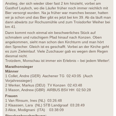
Anstieg, der sich wieder über fast 2 km hinzieht, vorbei am
Gasthof Leyloch, wo die Läufer früher noch immer reichlich mit
Bier versorgt wurden. Na ja früher war manches besser, hatten
wir ja schon und das Bier gibt es jetzt bei km 39. Ab da läuft man
dann abwärts zur Rochusmühle und zum Troisdorfer Weiher bei
km 41.
Dann kommt noch einmal ein beschwerliches Stück auf
schmalem und rutschigem Pfad hinauf nach Konzen. Oben
angekommen, sieht man schon den Kirchturm und man hört
den Sprecher. Gleich ist es geschafft. Vorbei an der Kirche geht
es zum Zieleinlauf. Viele Zuschauer gab es wegen dem Regen
diesmal nicht.
Trotzdem, Monschau ist immer ein Erlebnis – bei jedem Wetter!.
Marathonsieger
Männer
1 Collet, Andre (GER) Aachener TG 02:43:05 (Auch
Vorjahressieger)
2 Werker, Markus (DEU) TV Konzen 02:43:48
3 Mason, Andrew (GBR) AIRBUS BSV HH 02:50:28
Frauen
1 Van Rinsum, Ines (NL) 03:26:48
2 Klaassen, Lara (NL) STB Landgraaf 03:28:49
3 Alice, Modignani (ITA) 03:38:09
Streckenbeschreibung: