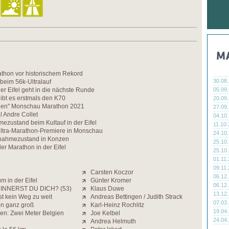
hon vor historischem Rekord
30.08
beim 56k-Ultralauf
der Eifel geht in die nächste Runde
05.09
ibt es erstmals den K70
20.09
einen'' Monschau Marathon 2021
27.09
 Andre Collet
04.10
zustand beim Kultauf in der Eifel
11.10
Ultra-Marathon-Premiere in Monschau
24.10
snahmezustand in Konzen
25.10
r Marathon in der Eifel
25.10
01.11
09.11
Carsten Koczor
06.12
 in der Eifel
Günter Kromer
06.12
INNERST DU DICH? (53)
Klaus Duwe
13.12
t kein Weg zu weit
Andreas Bettingen / Judith Strack
07.03
on ganz groß
Karl-Heinz Rochlitz
19.04
en: Zwei Meter Belgien
Joe Kelbel
24.04
Andrea Helmuth