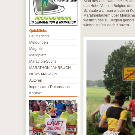
Start des Ultra war um 6:05 Uhr
das Hohe Venn in Belgien den
Schlaufe war man wieder in K
Marathonläufern über Monschau
westlich des zu Belgien gehö
wieder zurück nach Konzen.
Quicklinks
Laufberichte
Meldungen
Magazin
Marktplatz
Marathon-Suche
MARATHON JAHRBUCH
NEWS MAGAZIN
Autoren
Impressum / Datenschutz
Kontakt