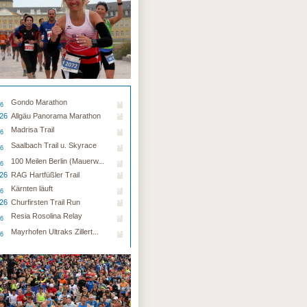
Gondo Marathon
26
.26
Allgäu Panorama Marathon
Madrisa Trail
26
Saalbach Trail u. Skyrace
26
100 Meilen Berlin (Mauerw...
26
.26
RAG Hartfüßler Trail
Kärnten läuft
26
.26
Churfirsten Trail Run
Resia Rosolina Relay
26
Mayrhofen Ultraks Zillert...
26