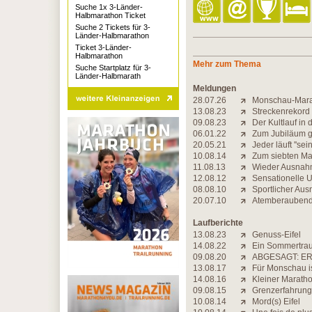
Suche 1x 3-Länder-
Halbmarathon Ticket
Suche 2 Tickets für 3-
Länder-Halbmarathon
Ticket 3-Länder-
Halbmarathon
Mehr zum Thema
Suche Startplatz für 3-
Länder-Halbmarath
Meldungen
28.07.26
Monschau-Marat
13.08.23
Streckenrekord 
09.08.23
Der Kultlauf in 
06.01.22
Zum Jubiläum g
20.05.21
Jeder läuft ''s
10.08.14
Zum siebten Mal
11.08.13
Wieder Ausnahme
12.08.12
Sensationelle 
08.08.10
Sportlicher Au
20.07.10
Atemberaubende
Laufberichte
13.08.23
Genuss-Eifel
14.08.22
Ein Sommertraum
09.08.20
ABGESAGT: ER
13.08.17
Für Monschau is
14.08.16
Kleiner Marath
09.08.15
Grenzerfahrung
10.08.14
Mord(s) Eifel