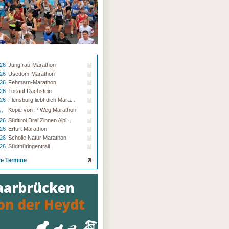
.26
Jungfrau-Marathon
.26
Usedom-Marathon
.26
Fehmarn-Marathon
.26
Torlauf Dachstein
.26
Flensburg liebt dich Mara...
Kopie von P-Weg Marathon
26
.26
Südtirol Drei Zinnen Alpi...
.26
Erfurt Marathon
.26
Scholle Natur Marathon
.26
Südthüringentrail
re Termine