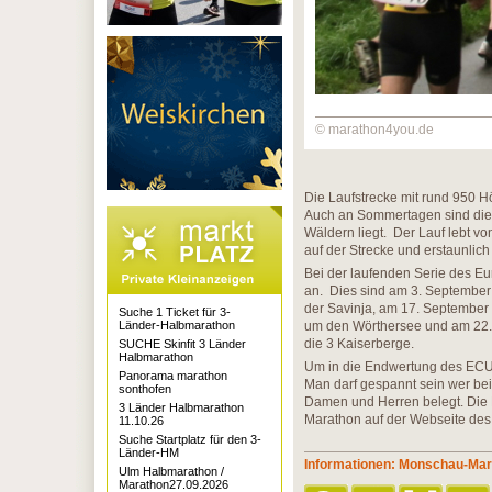
© marathon4you.de
Die Laufstrecke mit rund 950 H
Auch an Sommertagen sind die B
Wäldern liegt. Der Lauf lebt v
auf der Strecke und erstaunlic
Bei der laufenden Serie des Eu
an. Dies sind am 3. September 
der Savinja, am 17. September
Suche 1 Ticket für 3-
Länder-Halbmarathon
um den Wörthersee und am 22
die 3 Kaiserberge.
SUCHE Skinfit 3 Länder
Halbmarathon
Um in die Endwertung des ECU 
Panorama marathon
Man darf gespannt sein wer bei
sonthofen
Damen und Herren belegt. Die 
3 Länder Halbmarathon
Marathon auf der Webseite des
11.10.26
Suche Startplatz für den 3-
Länder-HM
Informationen: Monschau-Ma
Ulm Halbmarathon /
Marathon27.09.2026