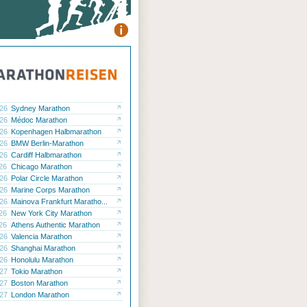
.26
Sydney Marathon
.26
Médoc Marathon
.26
Kopenhagen Halbmarathon
.26
BMW Berlin-Marathon
.26
Cardiff Halbmarathon
.26
Chicago Marathon
.26
Polar Circle Marathon
.26
Marine Corps Marathon
.26
Mainova Frankfurt Maratho...
.26
New York City Marathon
.26
Athens Authentic Marathon
.26
Valencia Marathon
.26
Shanghai Marathon
.26
Honolulu Marathon
.27
Tokio Marathon
.27
Boston Marathon
.27
London Marathon