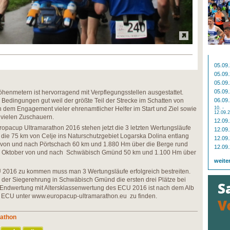
05.09
05.09
05.09
05.09
öhenmetern ist hervorragend mit Verpflegungsstellen ausgestattet.
edingungen gut weil der größte Teil der Strecke im Schatten von
06.09
on dem Engagement vieler ehrenamtlicher Helfer im Start und Ziel sowie
10. -
12.09.
h vielen Zuschauern.
12.09
ropacup Ultramarathon 2016 stehen jetzt die 3 letzten Wertungsläufe
12.09
die 75 km von Celje ins Naturschutzgebiet Logarska Dolina entlang
12.09
 von und nach Pörtschach 60 km und 1.880 Hm über die Berge rund
12.09
. Oktober von und nach Schwäbisch Gmünd 50 km und 1.100 Hm über
weite
2016 zu kommen muss man 3 Wertungsläufe erfolgreich bestreiten.
 der Siegerehrung in Schwäbisch Gmünd die ersten drei Plätze bei
Endwertung mit Altersklassenwertung des ECU 2016 ist nach dem Alb
 ECU unter www.europacup-ultramarathon.eu zu finden.
rathon