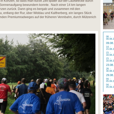
 in Konzen, so dass man kurze Zeit später auf der Laufstrecke durch
 Sonnenaufgang bewundern konnte. Nach einer 14 km langen
onzen zurück. Dann ging es bergab und zusammen mit den
, entlang der Rur, über Widdau und Kaltherberg, ein langes Stück
renden Premiumradweges auf der früheren Vennbahn, durch Mützenich
08. -
09.08.
09.08
14. -
15.08.
15. -
16.08.
15. -
16.08.
23.08
28. -
30.08.
29.08
04. -
05.09.
04. -
05.09.