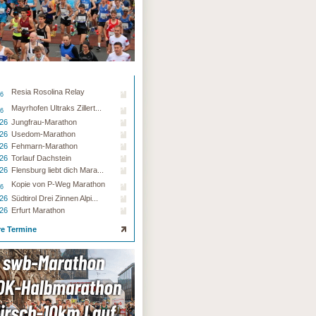
Resia Rosolina Relay
26
Mayrhofen Ultraks Zillert...
26
.26
Jungfrau-Marathon
.26
Usedom-Marathon
.26
Fehmarn-Marathon
.26
Torlauf Dachstein
.26
Flensburg liebt dich Mara...
Kopie von P-Weg Marathon
26
.26
Südtirol Drei Zinnen Alpi...
.26
Erfurt Marathon
re Termine