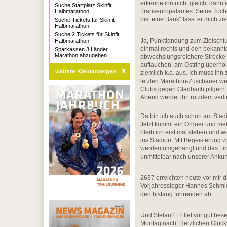
erkenne ihn nicht gleich, dann 
Suche Startplatz Skinfit
Transeuropalaufes. Seine Tocher
Halbmarathon
bist eine Bank“ lässt er mich zi
Suche Tickets für Skinfit
Halbmarathon
Suche 2 Tickets für Skinfit
Ja, Punktlandung zum Zielschlu
Halbmarathon
einmal rechts und den bekannt
Sparkassen 3 Länder
Marathon abzugeben
abwechslungsreichere Strecke 
auftauchen, am Ostring überhole
ziemlich k.o. aus. Ich muss ihn
letzten Marathon-Zuschauer we
Clubs gegen Gladbach pilgern.
Abend werdet ihr trotzdem verlie
Da bin ich auch schon am Stadi
Jetzt kommt ein Ordner und melde
bleib ich erst mal stehen und wa
ins Stadion. Mit Begeisterung w
werden umgehängt und das Fini
unmittelbar nach unserer Ankunf
2637 erreichten heute vor mir d
Vorjahressieger Hannes Schmidt
den bislang führenden ab.
Und Stefan? Er lief vor gut bes
Montag nach. Herzlichen Glückw