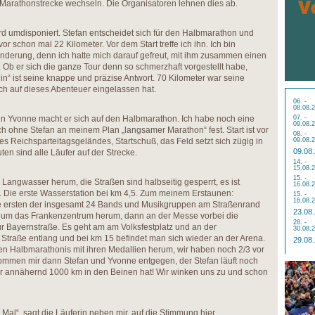
 Marathonstrecke wechseln. Die Organisatoren lehnen dies ab.
rd umdisponiert. Stefan entscheidet sich für den Halbmarathon und
uvor schon mal 22 Kilometer. Vor dem Start treffe ich ihn. Ich bin
nderung, denn ich hatte mich darauf gefreut, mit ihm zusammen einen
Ob er sich die ganze Tour denn so schmerzhaft vorgestellt habe,
in“ ist seine knappe und präzise Antwort. 70 Kilometer war seine
ich auf dieses Abenteuer eingelassen hat.
06. -
08.08.
in Yvonne macht er sich auf den Halbmarathon. Ich habe noch eine
07. -
09.08.
ch ohne Stefan an meinem Plan „langsamer Marathon“ fest. Start ist vor
08. -
s Reichsparteitagsgeländes, Startschuß, das Feld setzt sich zügig in
09.08.
09.08
n sind alle Läufer auf der Strecke.
14. -
15.08.
15. -
 Langwasser herum, die Straßen sind halbseitig gesperrt, es ist
16.08.
 Die erste Wasserstation bei km 4,5. Zum meinem Erstaunen:
15. -
16.08.
e ersten der insgesamt 24 Bands und Musikgruppen am Straßenrand
23.08
r um das Frankenzentrum herum, dann an der Messe vorbei die
28. -
r Bayernstraße. Es geht am am Volksfestplatz und an der
30.08.
e Straße entlang und bei km 15 befindet man sich wieder an der Arena.
29.08
sten Halbmarathonis mit ihren Medallien herum, wir haben noch 2/3 vor
kommen mir dann Stefan und Yvonne entgegen, der Stefan läuft noch
er annähernd 1000 km in den Beinen hat! Wir winken uns zu und schon
Mal“, sagt die Läuferin neben mir, auf die Stimmung hier