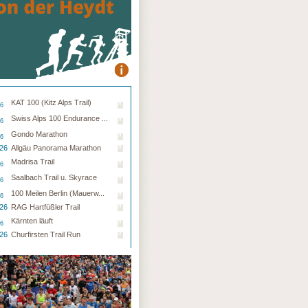
KAT 100 (Kitz Alps Trail)
26
Swiss Alps 100 Endurance ...
26
Gondo Marathon
26
.26
Allgäu Panorama Marathon
Madrisa Trail
26
Saalbach Trail u. Skyrace
26
100 Meilen Berlin (Mauerw...
26
.26
RAG Hartfüßler Trail
Kärnten läuft
26
.26
Churfirsten Trail Run