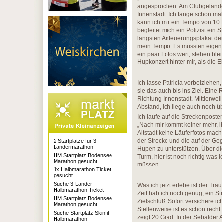
angesprochen. Am Clubgelände 
Innenstadt. Ich fange schon ma
kann ich mir ein Tempo von 10 
begleitet mich ein Polizist ein
längsten Anfeuerungsplakat der
mein Tempo. Es müssten eigent
ein paar Fotos wert, stehen ble
Hupkonzert hinter mir, als die 
Ich lasse Patricia vorbeiziehen, 
sie das auch bis ins Ziel. Ein
Richtung Innenstadt. Mittlerwei
Abstand, ich liege auch noch üb
Ich laufe auf die Streckenpost
„Nach mir kommt keiner mehr, ih
Altstadt keine Läuferfotos mac
der Strecke und die auf der Ge
2 Startplätze für 3
Ländermarathon
Hupen zu unterstützen. Über di
HM Startplatz Bodensee
Turm, hier ist noch richtig was 
Marathon gesucht
müssen.
1x Halbmarathon Ticket
gesucht
Suche 3-Länder-
Was ich jetzt erlebe ist der Tra
Halbmarathon Ticket
Zeit hab ich noch genug, ein S
HM Startplatz Bodensee
Zielschluß. Sofort versichere i
Marathon gesucht
Stellenweise ist es schon rech
Suche Startplatz Skinfit
zeigt 20 Grad. In der Sebalder 
Halbmarathon