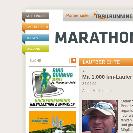
MELDUNGEN
LAUFBERICHTE
TERMINE
MAGAZIN
LAUFBERICHTE
Mit 1.000 km-Läufe
24.04.05
Autor:
Martin Linek
Stefan 
Benefiz
organis
Tour we
fehlten
und gla
Möglich