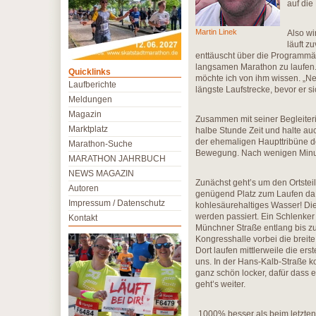
auf die
Martin Linek
Also wi
läuft z
enttäuscht über die Programmä
langsamen Marathon zu laufen. 
Quicklinks
möchte ich von ihm wissen. „Ne
Laufberichte
längste Laufstrecke, bevor er s
Meldungen
Magazin
Zusammen mit seiner Begleiter
Marktplatz
halbe Stunde Zeit und halte au
der ehemaligen Haupttribüne de
Marathon-Suche
Bewegung. Nach wenigen Minute
MARATHON JAHRBUCH
NEWS MAGAZIN
Zunächst geht’s um den Ortsteil
Autoren
genügend Platz zum Laufen da.
Impressum / Datenschutz
kohlesäurehaltiges Wasser! Di
werden passiert. Ein Schlenke
Kontakt
Münchner Straße entlang bis zu
Kongresshalle vorbei die breit
Dort laufen mittlerweile die er
uns. In der Hans-Kalb-Straße 
ganz schön locker, dafür dass 
geht’s weiter.
„1000% besser als beim letzten 