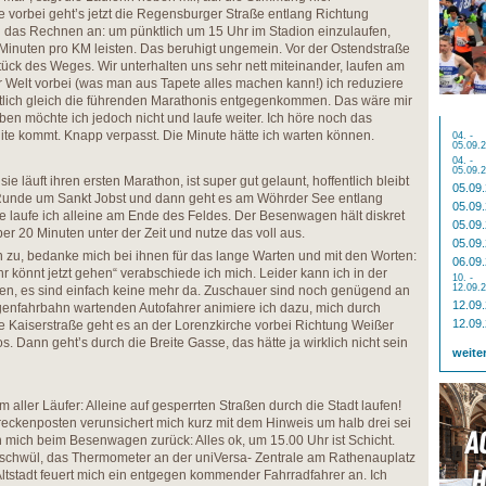
vorbei geht’s jetzt die Regensburger Straße entlang Richtung
l das Rechnen an: um pünktlich um 15 Uhr im Stadion einzulaufen,
Minuten pro KM leisten. Das beruhigt ungemein. Vor der Ostendstraße
 Stück des Weges. Wir unterhalten uns sehr nett miteinander, laufen am
 Welt vorbei (was man aus Tapete alles machen kann!) ich reduziere
lich gleich die führenden Marathonis entgegenkommen. Das wäre mir
iben möchte ich jedoch nicht und laufe weiter. Ich höre noch das
Elite kommt. Knapp verpasst. Die Minute hätte ich warten können.
04. -
05.09.
04. -
05.09.
sie läuft ihren ersten Marathon, ist super gut gelaunt, hoffentlich bleibt
05.09
e Runde um Sankt Jobst und dann geht es am Wöhrder See entlang
05.09
le laufe ich alleine am Ende des Feldes. Der Besenwagen hält diskret
05.09
er 20 Minuten unter der Zeit und nutze das voll aus.
05.09
en zu, bedanke mich bei ihnen für das lange Warten und mit den Worten:
06.09
r könnt jetzt gehen“ verabschiede ich mich. Leider kann ich in der
10. -
12.09.
hen, es sind einfach keine mehr da. Zuschauer sind noch genügend an
12.09
genfahrbahn wartenden Autofahrer animiere ich dazu, mich durch
12.09
e Kaiserstraße geht es an der Lorenzkirche vorbei Richtung Weißer
los. Dann geht’s durch die Breite Gasse, das hätte ja wirklich nicht sein
weite
um aller Läufer: Alleine auf gesperrten Straßen durch die Stadt laufen!
treckenposten verunsichert mich kurz mit dem Hinweis um halb drei sei
ch mich beim Besenwagen zurück: Alles ok, um 15.00 Uhr ist Schicht.
t schwül, das Thermometer an der uniVersa- Zentrale am Rathenauplatz
Altstadt feuert mich ein entgegen kommender Fahrradfahrer an. Ich