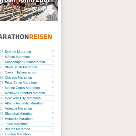
.26
Sydney Marathon
.26
Médoc Marathon
.26
Kopenhagen Halbmarathon
.26
BMW Berlin-Marathon
.26
Cardiff Halbmarathon
.26
Chicago Marathon
.26
Polar Circle Marathon
.26
Marine Corps Marathon
.26
Mainova Frankfurt Maratho...
.26
New York City Marathon
.26
Athens Authentic Marathon
.26
Valencia Marathon
.26
Shanghai Marathon
.26
Honolulu Marathon
.27
Tokio Marathon
.27
Boston Marathon
.27
London Marathon