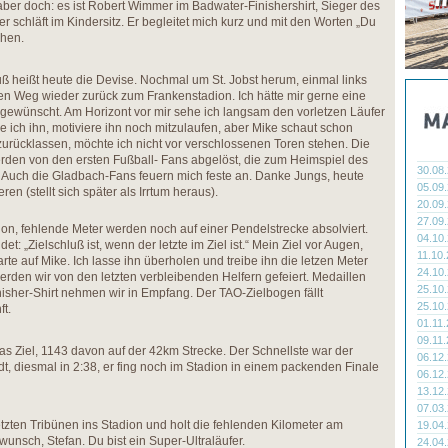
aber doch: es ist Robert Wimmer im Badwater-Finishershirt, Sieger des
 schläft im Kindersitz. Er begleitet mich kurz und mit den Worten „Du
ehen.
ß heißt heute die Devise. Nochmal um St. Jobst herum, einmal links
en Weg wieder zurück zum Frankenstadion. Ich hätte mir gerne eine
gewünscht. Am Horizont vor mir sehe ich langsam den vorletzen Läufer
 ich ihn, motiviere ihn noch mitzulaufen, aber Mike schaut schon
 zurücklassen, möchte ich nicht vor verschlossenen Toren stehen. Die
rden von den ersten Fußball- Fans abgelöst, die zum Heimspiel des
30.08
 Auch die Gladbach-Fans feuern mich feste an. Danke Jungs, heute
05.09
ren (stellt sich später als Irrtum heraus).
20.09
27.09
on, fehlende Meter werden noch auf einer Pendelstrecke absolviert.
04.10
t: „Zielschluß ist, wenn der letzte im Ziel ist.“ Mein Ziel vor Augen,
11.10
rte auf Mike. Ich lasse ihn überholen und treibe ihn die letzen Meter
24.10
erden wir von den letzten verbleibenden Helfern gefeiert. Medaillen
25.10
sher-Shirt nehmen wir in Empfang. Der TAO-Zielbogen fällt
25.10
t.
01.11
09.11
as Ziel, 1143 davon auf der 42km Strecke. Der Schnellste war der
06.12
, diesmal in 2:38, er fing noch im Stadion in einem packenden Finale
06.12
13.12
07.03
etzten Tribünen ins Stadion und holt die fehlenden Kilometer am
19.04
unsch, Stefan. Du bist ein Super-Ultraläufer.
24.04