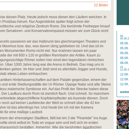
22 Bilder
se diesen Platz, Heute jedoch muss dieser den Läufern weichen. In
 Protzbau herum. Nur Augenblicke später folgt schon der
 politische und religiöse Zentrum Roms. Die berühmte Freitreppe hinauf
 dem Senatoren- und Konservatorenpalast müssen wir zum Glück nicht
04. -
05.09.
Marcello passieren wir das Halbrund des gleichnamigen Theaters und
05.09
us Maximus bzw. das, was davon übrig geblieben ist. Und das ist im
05.09
en Monumenten Roms nicht viel. Nur erahnen lassen ein paar
05.09
maße der mit 600 x 120 m größten Rennbahn der Antike. Kaum zu
05.09
ügungssüchtige Römer sollen hier einst den legendären römischen
06.09
 Über 1000 Jahre lang war die Arena in Betrieb. Das mag uns in
10. -
denken geben. Im Hier und Jetzt sind es allenfalls Jogger und Hunde,
12.09.
platz etwas Leben einhauchen.
12.09
12.09
 antiken Hinterlassenschaften auf dem Palatin gegenüber, einem der
und erste Siedlungsstätte der Ur-Römer. Üppige Natur und alte Steine
12.09
dezu malerische Symbiose ein. Auf das Profil der Strecke haben diese
weite
. Der Laufkurs durch Rom ist ziemlich flach. Und schnell. So manchem
verbreitete abgeschliffene Kopfsteinpflaster als Ausrede dienen. Doch
noch auf keiner Laufstrecke der Welt so schnell über die 42 km
re ist das allerdings her. Und heute bin ich mit der Kamera
ibi für eine mäßige Laufzeit.
inem der ehemaligen Stadttore, fällt bei km 3 die "Piramide" ins Auge.
ollte einst selbst im Tode en vogue sein und ließ sich im ersten
pharaonisch bestatten. Immerhin: Wie die berühmten ägyptischen