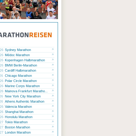
.26
Sydney Marathon
.26
Médoc Marathon
.26
Kopenhagen Halbmarathon
.26
BMW Berlin-Marathon
.26
Cardiff Halbmarathon
.26
Chicago Marathon
.26
Polar Circle Marathon
.26
Marine Corps Marathon
.26
Mainova Frankfurt Maratho...
.26
New York City Marathon
.26
Athens Authentic Marathon
.26
Valencia Marathon
.26
Shanghai Marathon
.26
Honolulu Marathon
.27
Tokio Marathon
.27
Boston Marathon
.27
London Marathon