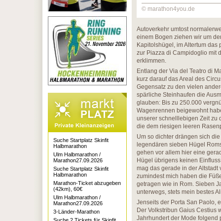
© marathon4you.de
Autoverkehr umtost normalerwei
einem Bogen ziehen wir um den
Kapitolshügel, im Altertum das
zur Piazza di Campidoglio mit
erklimmen.
Entlang der Via del Teatro di 
kurz darauf das Areal des Circ
Gegensatz zu den vielen ander
spärliche Steinhaufen die Aus
glauben: Bis zu 250.000 vergn
Wagenrennen beigewohnt haben.
unserer schnelllebigen Zeit zu 
die dem riesigen leeren Rasen
Um so dichter drängen sich die
Suche Startplatz Skinfit
legendären sieben Hügel Roms 
Halbmarathon
gehen vor allem hier eine gera
Ulm Halbmarathon /
Hügel übrigens keinen Einfluss
Marathon27.09.2026
mag das gerade in der Altstadt 
Suche Startplatz Skinfit
Halbmarathon
zumindest mich haben die Füße 
Marathon-Ticket abzugeben
getragen wie in Rom. Sieben Jah
(42km), 60€
unterwegs, stets mein bestes Al
Ulm Halbmarathon /
Jenseits der Porta San Paolo, e
Marathon27.09.2026
Der Volkstribun Gaius Cestius w
3-Länder-Marathon
Jahrhundert der Mode folgend 
Suche 2 Tickets für Skinfit