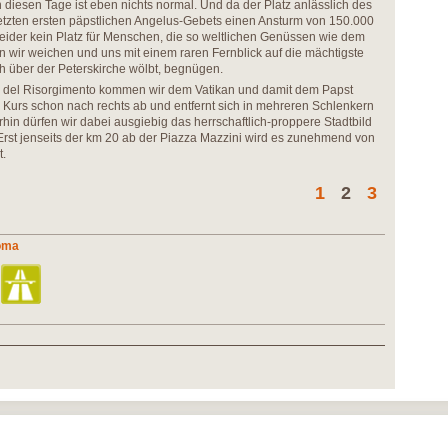
n diesen Tage ist eben nichts normal. Und da der Platz anlässlich des
etzten ersten päpstlichen Angelus-Gebets einen Ansturm von 150.000
 leider kein Platz für Menschen, die so weltlichen Genüssen wie dem
 wir weichen und uns mit einem raren Fernblick auf die mächtigste
ich über der Peterskirche wölbt, begnügen.
za del Risorgimento kommen wir dem Vatikan und damit dem Papst
 Kurs schon nach rechts ab und entfernt sich in mehreren Schlenkern
n dürfen wir dabei ausgiebig das herrschaftlich-proppere Stadtbild
Erst jenseits der km 20 ab der Piazza Mazzini wird es zunehmend von
st.
1
2
3
Roma