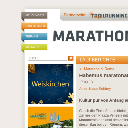
MELDUNGEN
LAUFBERICHTE
TERMINE
MAGAZIN
LAUFBERICHTE
Maratona di Roma
Habemus maratona
17.03.13
Autor:
Klaus Sobirey
Kultur pur von Anfang a
Gleich die Einlaufphase bietet 
zur riesigen Piazza Venezia mi
Monumentaldenkmal des ersten i
dieser Bau bei den Römern, wa