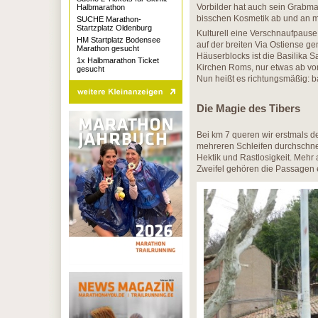
Vorbilder hat auch sein Grabmah
Halbmarathon
bisschen Kosmetik ab und an
SUCHE Marathon-
Startzplatz Oldenburg
Kulturell eine Verschnaufpause
HM Startplatz Bodensee
auf der breiten Via Ostiense ge
Marathon gesucht
Häuserblocks ist die Basilika 
1x Halbmarathon Ticket
Kirchen Roms, nur etwas ab vom
gesucht
Nun heißt es richtungsmäßig: b
Die Magie des Tibers
Bei km 7 queren wir erstmals de
mehreren Schleifen durchschnei
Hektik und Rastlosigkeit. Mehr a
Zweifel gehören die Passagen e