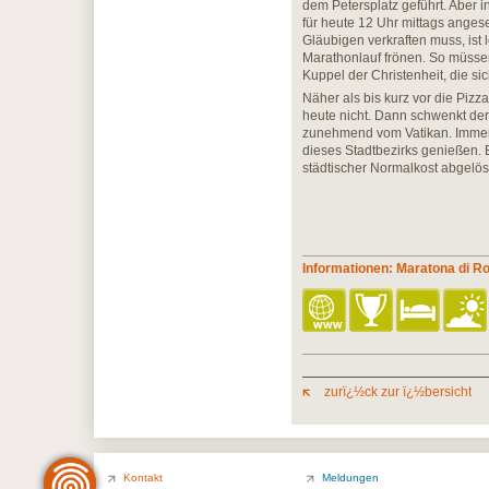
dem Petersplatz geführt. Aber i
für heute 12 Uhr mittags anges
Gläubigen verkraften muss, ist
Marathonlauf frönen. So müssen
Kuppel der Christenheit, die s
Näher als bis kurz vor die Piz
heute nicht. Dann schwenkt der
zunehmend vom Vatikan. Immerhi
dieses Stadtbezirks genießen. 
städtischer Normalkost abgelö
Informationen: Maratona di 
zurï¿½ck zur ï¿½bersicht
Kontakt
Meldungen