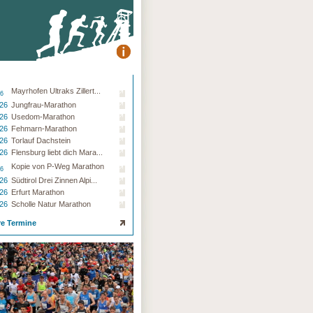
Mayrhofen Ultraks Zillert...
26
.26
Jungfrau-Marathon
.26
Usedom-Marathon
.26
Fehmarn-Marathon
.26
Torlauf Dachstein
.26
Flensburg liebt dich Mara...
Kopie von P-Weg Marathon
26
.26
Südtirol Drei Zinnen Alpi...
.26
Erfurt Marathon
.26
Scholle Natur Marathon
re Termine