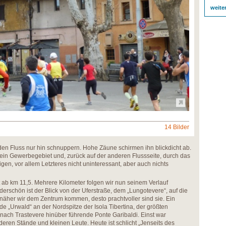
weite
14 Bilder
den Fluss nur hin schnuppern. Hohe Zäune schirmen ihn blickdicht ab.
 ein Gewerbegebiet und, zurück auf der anderen Flussseite, durch das
igen, vor allem Letzteres nicht uninteressant, aber auch nichts
st ab km 11,5. Mehrere Kilometer folgen wir nun seinem Verlauf
erschön ist der Blick von der Uferstraße, dem „Lungotevere“, auf die
 näher wir dem Zentrum kommen, desto prachtvoller sind sie. Ein
de „Urwald“ an der Nordspitze der Isola Tibertina, der größten
e nach Trastevere hinüber führende Ponte Garibaldi. Einst war
deren Stände und kleinen Leute. Heute ist schlicht „Jenseits des