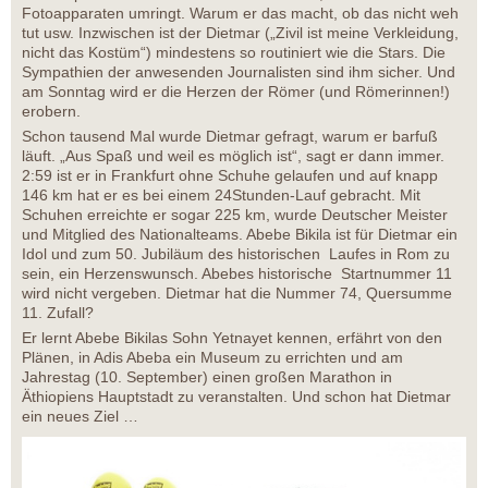
Fotoapparaten umringt. Warum er das macht, ob das nicht weh
tut usw. Inzwischen ist der Dietmar („Zivil ist meine Verkleidung,
nicht das Kostüm“) mindestens so routiniert wie die Stars. Die
Sympathien der anwesenden Journalisten sind ihm sicher. Und
am Sonntag wird er die Herzen der Römer (und Römerinnen!)
erobern.
Schon tausend Mal wurde Dietmar gefragt, warum er barfuß
läuft. „Aus Spaß und weil es möglich ist“, sagt er dann immer.
2:59 ist er in Frankfurt ohne Schuhe gelaufen und auf knapp
146 km hat er es bei einem 24Stunden-Lauf gebracht. Mit
Schuhen erreichte er sogar 225 km, wurde Deutscher Meister
und Mitglied des Nationalteams. Abebe Bikila ist für Dietmar ein
Idol und zum 50. Jubiläum des historischen Laufes in Rom zu
sein, ein Herzenswunsch. Abebes historische Startnummer 11
wird nicht vergeben. Dietmar hat die Nummer 74, Quersumme
11. Zufall?
Er lernt Abebe Bikilas Sohn Yetnayet kennen, erfährt von den
Plänen, in Adis Abeba ein Museum zu errichten und am
Jahrestag (10. September) einen großen Marathon in
Äthiopiens Hauptstadt zu veranstalten. Und schon hat Dietmar
ein neues Ziel …