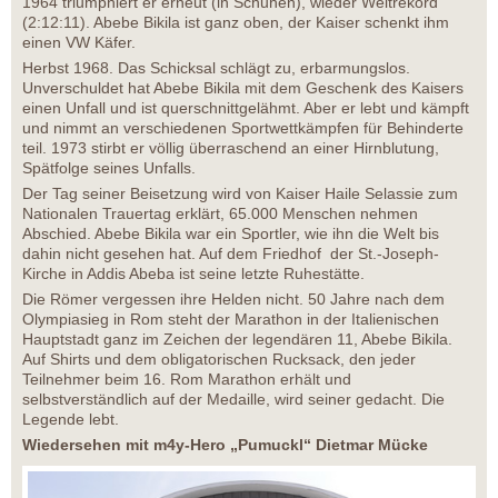
1964 triumphiert er erneut (in Schuhen), wieder Weltrekord
(2:12:11). Abebe Bikila ist ganz oben, der Kaiser schenkt ihm
einen VW Käfer.
Herbst 1968. Das Schicksal schlägt zu, erbarmungslos.
Unverschuldet hat Abebe Bikila mit dem Geschenk des Kaisers
einen Unfall und ist querschnittgelähmt. Aber er lebt und kämpft
und nimmt an verschiedenen Sportwettkämpfen für Behinderte
teil. 1973 stirbt er völlig überraschend an einer Hirnblutung,
Spätfolge seines Unfalls.
Der Tag seiner Beisetzung wird von Kaiser Haile Selassie zum
Nationalen Trauertag erklärt, 65.000 Menschen nehmen
Abschied. Abebe Bikila war ein Sportler, wie ihn die Welt bis
dahin nicht gesehen hat. Auf dem Friedhof der St.-Joseph-
Kirche in Addis Abeba ist seine letzte Ruhestätte.
Die Römer vergessen ihre Helden nicht. 50 Jahre nach dem
Olympiasieg in Rom steht der Marathon in der Italienischen
Hauptstadt ganz im Zeichen der legendären 11, Abebe Bikila.
Auf Shirts und dem obligatorischen Rucksack, den jeder
Teilnehmer beim 16. Rom Marathon erhält und
selbstverständlich auf der Medaille, wird seiner gedacht. Die
Legende lebt.
Wiedersehen mit m4y-Hero „Pumuckl“ Dietmar Mücke