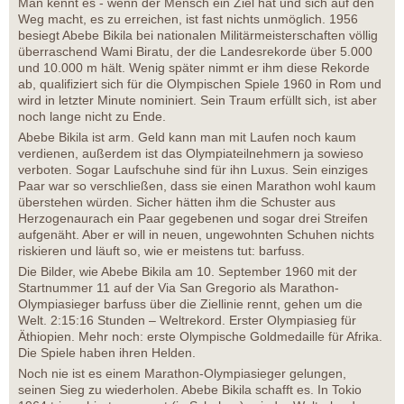
Man kennt es - wenn der Mensch ein Ziel hat und sich auf den
Weg macht, es zu erreichen, ist fast nichts unmöglich. 1956
besiegt Abebe Bikila bei nationalen Militärmeisterschaften völlig
überraschend Wami Biratu, der die Landesrekorde über 5.000
und 10.000 m hält. Wenig später nimmt er ihm diese Rekorde
ab, qualifiziert sich für die Olympischen Spiele 1960 in Rom und
wird in letzter Minute nominiert. Sein Traum erfüllt sich, ist aber
noch lange nicht zu Ende.
Abebe Bikila ist arm. Geld kann man mit Laufen noch kaum
verdienen, außerdem ist das Olympiateilnehmern ja sowieso
verboten. Sogar Laufschuhe sind für ihn Luxus. Sein einziges
Paar war so verschließen, dass sie einen Marathon wohl kaum
überstehen würden. Sicher hätten ihm die Schuster aus
Herzogenaurach ein Paar gegebenen und sogar drei Streifen
aufgenäht. Aber er will in neuen, ungewohnten Schuhen nichts
riskieren und läuft so, wie er meistens tut: barfuss.
Die Bilder, wie Abebe Bikila am 10. September 1960 mit der
Startnummer 11 auf der Via San Gregorio als Marathon-
Olympiasieger barfuss über die Ziellinie rennt, gehen um die
Welt. 2:15:16 Stunden – Weltrekord. Erster Olympiasieg für
Äthiopien. Mehr noch: erste Olympische Goldmedaille für Afrika.
Die Spiele haben ihren Helden.
Noch nie ist es einem Marathon-Olympiasieger gelungen,
seinen Sieg zu wiederholen. Abebe Bikila schafft es. In Tokio