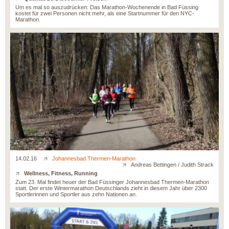
Um es mal so auszudrücken: Das Marathon-Wochenende in Bad Füssing
kostet für zwei Personen nicht mehr, als eine Startnummer für den NYC-
Marathon.
14.02.16
Johannesbad Thermen-Marathon
Andreas Bettingen / Judith Strack
Wellness, Fitness, Running
Zum 23. Mal findet heuer der Bad Füssinger Johannesbad Thermen-Marathon
statt. Der erste Wintermarathon Deutschlands zieht in diesem Jahr über 2300
Sportlerinnen und Sportler aus zehn Nationen an.