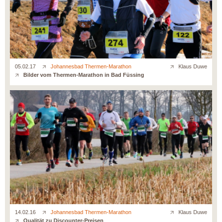
05.02.17
Johannesbad Thermen-Marathon
Klaus Duwe
Bilder vom Thermen-Marathon in Bad Füssing
14.02.16
Johannesbad Thermen-Marathon
Klaus Duwe
Qualität zu Discounter-Preisen