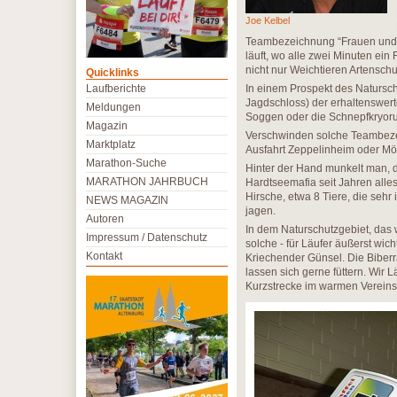
Joe Kelbel
Teambezeichnung “Frauen und 
läuft, wo alle zwei Minuten ein
nicht nur Weichtieren Artensch
Quicklinks
Laufberichte
In einem Prospekt des Natursc
Jagdschloss) der erhaltenswert
Meldungen
Soggen oder die Schnepfkryor
Magazin
Verschwinden solche Teambezeic
Marktplatz
Ausfahrt Zeppelinheim oder Mö
Marathon-Suche
Hinter der Hand munkelt man, di
MARATHON JAHRBUCH
Hardtseemafia seit Jahren alles
Hirsche, etwa 8 Tiere, die se
NEWS MAGAZIN
jagen.
Autoren
In dem Naturschutzgebiet, das w
Impressum / Datenschutz
solche - für Läufer äußerst wi
Kontakt
Kriechender Günsel. Die Biber
lassen sich gerne füttern. Wir L
Kurzstrecke im warmen Vereinsh