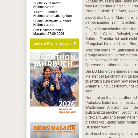
Lobend muss ich hier Heiko und
Suche 2x 3Länder-
weil Laufpartner einfach in ih
Halbmarathon
Runde laufen!” Ein Satz, zweim
Ticket 3-Länder-
Halbmarathon abzugeben
Zweck des Staffel-Marathons is
Suche Startplatz 3Länder-
gemeinsames Training bilden.
Halbmarathon
Es gibt Mannschaften, die sind 
Ulm Halbmarathon /
Marathon27.09.2026
aus: Skills 04 zum Beispiel, ver
Spirdon Frankfurt ist auch nich
Pfungstadt bietet nicht nur Bie
Was dort vorne im Spitzenfeld l
graugekleideten Herren haben 
auch Nachwuchsläufer, bietet 
Silberseemarathon und vielen 
Die LG Mörfelden hingegen mach
Meister der Leichtathletik zu bi
zusätzlich zum know how eine f
Anfahrts- und Übernachtungskos
sein.
Der heutige Staffelmarathon ist
Parkplatz findet man innovativ
Waldwegen. Am Sonntag findet 
Aufstand zu machen. Jedoch so
direkt am Eingang einen netten
bis kurz vor Startschuss möglic
Duschen warm.
Jetzt noch ein weinig laufen,