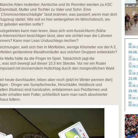
Manche Arten mutierten: Aentschie und ihr Renntier werden zu ASC
Darmstadt, Mutter und Tochter zu Vater und Sohn. Eine
Chromosombeschädigte” lässt erahnen, was passiert, wenn man dort
 Flugzeug startet. Wie soll es hier weitergehen im Mönchsbruch, wo
utz geboten werden sollte?
hutzgebietes kann man lesen, dass sich vom Aussichturm (Nähe
e Artenreichtum besichtigen lässt, aber wie sichtet man die Lahmen
unners? Kann man Leas Unduschlegs riechen?
08. -
hnungen, weil sich hier in Mörfelden, wenige Kilometer von der A 3,
09.08.
rfelden gestandene Marathonläufer aus solchen Gruppen entwickeln?
09.08
14. -
e Mafia hätte da die Finger im Spiel. Tatsächlich jagt die
15.08.
, was sich bewegt auf dieser 10,5 km Strecke. Vor mir ein Rudel
15. -
16.08.
hr imposant mit donnerndem Hufschlag durch den morgendlichen Wald
15. -
16.08.
23.08
ir heute durchlaufen, leben aber noch (jetzt im Winter pennen die!)
28. -
chtigen - Dinger wie Sumpfschrecke, Hirschkäfer, Heldbock und
30.08.
ratten (Nutrias) sind handzahm, entstammen aus Pelzfarmen und
29.08
äufer erhalten kein Futter, schließlich kann man nach absolvierter
04. -
05.09.
aus futtern.
04. -
05.09.