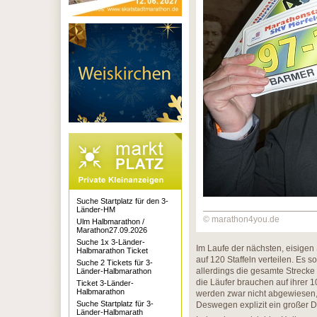
Suche Startplatz für den 3-
Länder-HM
© marathon4you.de
Ulm Halbmarathon /
Marathon27.09.2026
Suche 1x 3-Länder-
Im Laufe der nächsten, eisige
Halbmarathon Ticket
auf 120 Staffeln verteilen. Es 
Suche 2 Tickets für 3-
allerdings die gesamte Strecke
Länder-Halbmarathon
die Läufer brauchen auf ihrer 
Ticket 3-Länder-
Halbmarathon
werden zwar nicht abgewiesen,
Suche Startplatz für 3-
Deswegen explizit ein großer 
Länder-Halbmarath