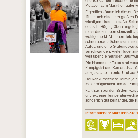
ebenso schnell. Leider ohne mich
Mutation zum Marathonläufer 
Eigentlich könnte ich diesen Be
führt durch einen der größten F
wichtigen Handelsstraße. Seit e
deutsch: Hügelgräber) angelegt
meist direkt neben steinzeitlic
wohlgemerkt. Millionen Tote lie
schnurgerade Schneisen mitten
Aufklärung eine Grabungswut e
verschwanden. Viele Hügel sin
weit über die heutigen Baumwip
Die Namen der Toten sind versc
Kampfgeist und Kameradschaft w
ausgesuchte Talente. Und aus 
Der konkurrenzlose Termin, die 
Meldemöglichkeit und der Start
Fällt Euch bei den Bildern was
und extreme Temperaturwechsel 
sonderlich gut beinander, die K
Informationen: Marathon-Staf