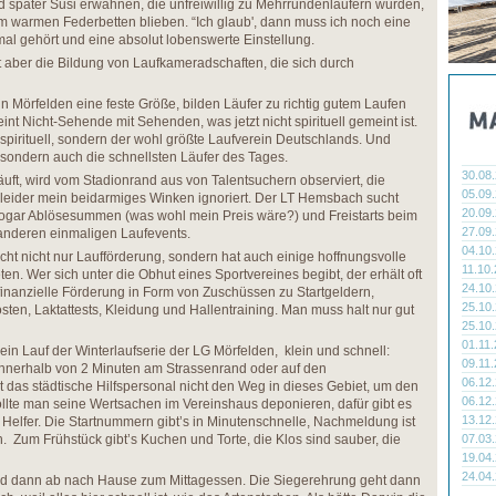
 später Susi erwähnen, die unfreiwillig zu Mehrrundenläufern wurden,
rem warmen Federbetten blieben. “Ich glaub', dann muss ich noch eine
al gehört und eine absolut lobenswerte Einstellung.
t aber die Bildung von Laufkameradschaften, die sich durch
in Mörfelden eine feste Größe, bilden Läufer zu richtig gutem Laufen
eint Nicht-Sehende mit Sehenden, was jetzt nicht spirituell gemeint ist.
t spirituell, sondern der wohl größte Laufverein Deutschlands. Und
r, sondern auch die schnellsten Läufer des Tages.
30.08
äuft, wird vom Stadionrand aus von Talentsuchern observiert, die
05.09
leider mein beidarmiges Winken ignoriert. Der LT Hemsbach sucht
20.09
sogar Ablösesummen (was wohl mein Preis wäre?) und Freistarts beim
27.09
anderen einmaligen Laufevents.
04.10
t nicht nur Laufförderung, sondern hat auch einige hoffnungsvolle
11.10
eten. Wer sich unter die Obhut eines Sportvereines begibt, der erhält oft
24.10
inanzielle Förderung in Form von Zuschüssen zu Startgeldern,
25.10
ten, Laktattests, Kleidung und Hallentraining. Man muss halt nur gut
25.10
01.11
 ein Lauf der Winterlaufserie der LG Mörfelden, klein und schnell:
09.11
 innerhalb von 2 Minuten am Strassenrand oder auf den
06.12
das städtische Hilfspersonal nicht den Weg in dieses Gebiet, um den
06.12
llte man seine Wertsachen im Vereinshaus deponieren, dafür gibt es
13.12
 Helfer. Die Startnummern gibt’s in Minutenschnelle, Nachmeldung ist
h. Zum Frühstück gibt’s Kuchen und Torte, die Klos sind sauber, die
07.03
19.04
24.04
 und dann ab nach Hause zum Mittagessen. Die Siegerehrung geht dann