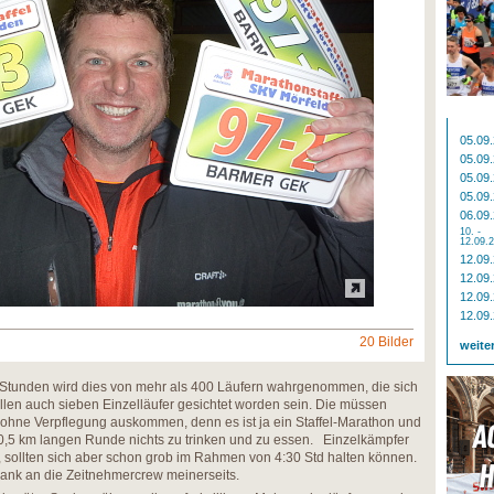
05.09
05.09
05.09
05.09
06.09
10. -
12.09.
12.09
12.09
12.09
12.09
20 Bilder
weite
n Stunden wird dies von mehr als 400 Läufern wahrgenommen, die sich
sollen auch sieben Einzelläufer gesichtet worden sein. Die müssen
 ohne Verpflegung auskommen, denn es ist ja ein Staffel-Marathon und
10,5 km langen Runde nichts zu trinken und zu essen. Einzelkämpfer
 sollten sich aber schon grob im Rahmen von 4:30 Std halten können.
Dank an die Zeitnehmercrew meinerseits.