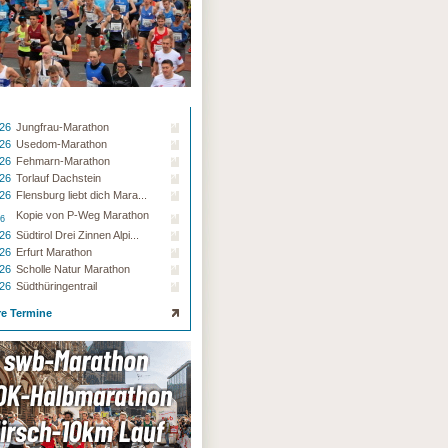
.26
Jungfrau-Marathon
.26
Usedom-Marathon
.26
Fehmarn-Marathon
.26
Torlauf Dachstein
.26
Flensburg liebt dich Mara...
Kopie von P-Weg Marathon
26
.26
Südtirol Drei Zinnen Alpi...
.26
Erfurt Marathon
.26
Scholle Natur Marathon
.26
Südthüringentrail
re Termine