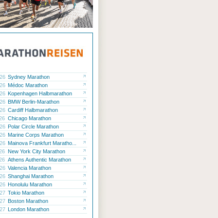
.26
Sydney Marathon
.26
Médoc Marathon
.26
Kopenhagen Halbmarathon
.26
BMW Berlin-Marathon
.26
Cardiff Halbmarathon
.26
Chicago Marathon
.26
Polar Circle Marathon
.26
Marine Corps Marathon
.26
Mainova Frankfurt Maratho...
.26
New York City Marathon
.26
Athens Authentic Marathon
.26
Valencia Marathon
.26
Shanghai Marathon
.26
Honolulu Marathon
.27
Tokio Marathon
.27
Boston Marathon
.27
London Marathon