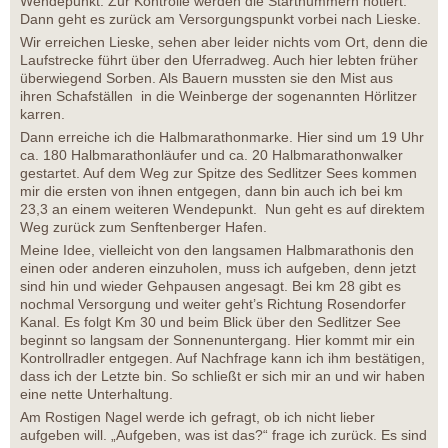
Wendepunkt. Zur Kontrolle werden die Startnummern notiert.
Dann geht es zurück am Versorgungspunkt vorbei nach Lieske.
Wir erreichen Lieske, sehen aber leider nichts vom Ort, denn die
Laufstrecke führt über den Uferradweg. Auch hier lebten früher
überwiegend Sorben. Als Bauern mussten sie den Mist aus
ihren Schafställen in die Weinberge der sogenannten Hörlitzer
karren.
Dann erreiche ich die Halbmarathonmarke. Hier sind um 19 Uhr
ca. 180 Halbmarathonläufer und ca. 20 Halbmarathonwalker
gestartet. Auf dem Weg zur Spitze des Sedlitzer Sees kommen
mir die ersten von ihnen entgegen, dann bin auch ich bei km
23,3 an einem weiteren Wendepunkt. Nun geht es auf direktem
Weg zurück zum Senftenberger Hafen.
Meine Idee, vielleicht von den langsamen Halbmarathonis den
einen oder anderen einzuholen, muss ich aufgeben, denn jetzt
sind hin und wieder Gehpausen angesagt. Bei km 28 gibt es
nochmal Versorgung und weiter geht’s Richtung Rosendorfer
Kanal. Es folgt Km 30 und beim Blick über den Sedlitzer See
beginnt so langsam der Sonnenuntergang. Hier kommt mir ein
Kontrollradler entgegen. Auf Nachfrage kann ich ihm bestätigen,
dass ich der Letzte bin. So schließt er sich mir an und wir haben
eine nette Unterhaltung.
Am Rostigen Nagel werde ich gefragt, ob ich nicht lieber
aufgeben will. „Aufgeben, was ist das?“ frage ich zurück. Es sind