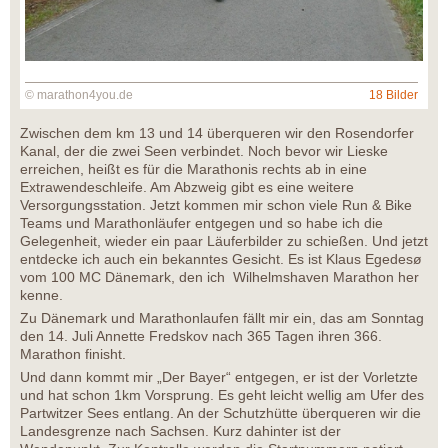
© marathon4you.de
18 Bilder
Zwischen dem km 13 und 14 überqueren wir den Rosendorfer
Kanal, der die zwei Seen verbindet. Noch bevor wir Lieske
erreichen, heißt es für die Marathonis rechts ab in eine
Extrawendeschleife. Am Abzweig gibt es eine weitere
Versorgungsstation. Jetzt kommen mir schon viele Run & Bike
Teams und Marathonläufer entgegen und so habe ich die
Gelegenheit, wieder ein paar Läuferbilder zu schießen. Und jetzt
entdecke ich auch ein bekanntes Gesicht. Es ist Klaus Egedesø
vom 100 MC Dänemark, den ich Wilhelmshaven Marathon her
kenne.
Zu Dänemark und Marathonlaufen fällt mir ein, das am Sonntag
den 14. Juli Annette Fredskov nach 365 Tagen ihren 366.
Marathon finisht.
Und dann kommt mir „Der Bayer“ entgegen, er ist der Vorletzte
und hat schon 1km Vorsprung. Es geht leicht wellig am Ufer des
Partwitzer Sees entlang. An der Schutzhütte überqueren wir die
Landesgrenze nach Sachsen. Kurz dahinter ist der