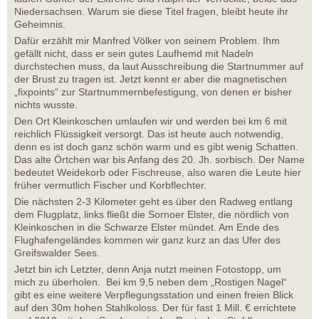
Niedersachsen. Warum sie diese Titel fragen, bleibt heute ihr
Geheimnis.
Dafür erzählt mir Manfred Völker von seinem Problem. Ihm
gefällt nicht, dass er sein gutes Laufhemd mit Nadeln
durchstechen muss, da laut Ausschreibung die Startnummer auf
der Brust zu tragen ist. Jetzt kennt er aber die magnetischen
„fixpoints“ zur Startnummernbefestigung, von denen er bisher
nichts wusste.
Den Ort Kleinkoschen umlaufen wir und werden bei km 6 mit
reichlich Flüssigkeit versorgt. Das ist heute auch notwendig,
denn es ist doch ganz schön warm und es gibt wenig Schatten.
Das alte Örtchen war bis Anfang des 20. Jh. sorbisch. Der Name
bedeutet Weidekorb oder Fischreuse, also waren die Leute hier
früher vermutlich Fischer und Korbflechter.
Die nächsten 2-3 Kilometer geht es über den Radweg entlang
dem Flugplatz, links fließt die Sornoer Elster, die nördlich von
Kleinkoschen in die Schwarze Elster mündet. Am Ende des
Flughafengeländes kommen wir ganz kurz an das Ufer des
Greifswalder Sees.
Jetzt bin ich Letzter, denn Anja nutzt meinen Fotostopp, um
mich zu überholen. Bei km 9,5 neben dem „Rostigen Nagel“
gibt es eine weitere Verpflegungsstation und einen freien Blick
auf den 30m hohen Stahlkoloss. Der für fast 1 Mill. € errichtete