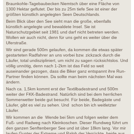
Braunkohle-Tagebaubecken Niemtsch über eine Fläche von
1300 Hektar geflutet. Der bis zu 25m tiefe See ist einer der
größten künstlich angelegten Seen Deutschlands.
Beim Blick über den See sieht man die große, ebenfalls
künstlich angelegte und bewaldete Insel. Sie ist
Naturschutzgebiet seit 1981 und darf nicht betreten werden.
Wollen wir auch nicht, denn für uns geht es weiter über die
Uferstraße.
Wir sind gerade 500m gelaufen, da kommen die etwas später
gestarteten Radfahrer an uns vorbei bzw. zickzack durch die
Läufer, total undiszipliniert, um nicht zu sagen rücksichtslos. Und
völlig unnötig, denn nach 1-2km ist das Feld so weit
auseinander gezogen, dass die Biker ganz entspannt ihre Run-
Partner finden können. Da sollte man beim nächsten Mal was
ändern.
Nach ca. 1,5km kommt erst der Textilbadestrand und 500m
weiter der FKK-Badestrand. Natürlich sind bei dem herrlichen
Sommerwetter beide gut besucht. Für beide, Badegäste und
Läufer, gibt es viel zu sehen. Und schon bin ich weitletzter
Läufer.
Wir kommen an die Wende bei 5km und folgen weiter dem
Fuß- und Radweg nach Kleinkoschen. Dieser Rundweg führt um
den ganzen Senftenberger See und ist über 18km lang. Vor mir
laufen Gunter der Extreme und Ralph der Verrückte, beide aus