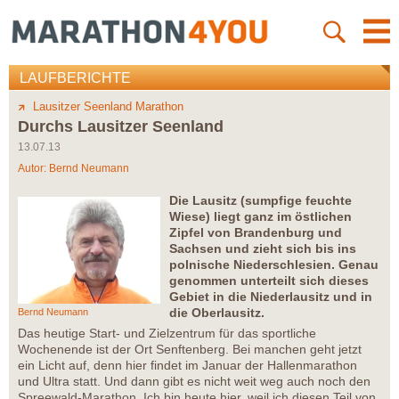
LAUFBERICHTE
Lausitzer Seenland Marathon
Durchs Lausitzer Seenland
13.07.13
Autor:
Bernd Neumann
Die Lausitz (sumpfige feuchte
Wiese) liegt ganz im östlichen
Zipfel von Brandenburg und
Sachsen und zieht sich bis ins
polnische Niederschlesien. Genau
genommen unterteilt sich dieses
Gebiet in die Niederlausitz und in
die Oberlausitz.
Bernd Neumann
Das heutige Start- und Zielzentrum für das sportliche
Wochenende ist der Ort Senftenberg. Bei manchen geht jetzt
ein Licht auf, denn hier findet im Januar der Hallenmarathon
und Ultra statt. Und dann gibt es nicht weit weg auch noch den
Spreewald-Marathon. Ich bin heute hier, weil ich diesen Teil von