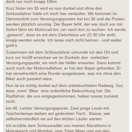
doch nur noch knapp 10km.
Kurz hinter km 35 wird es nun dunkel und ohne den
Schlussfahrer hätte ich mich hier verlaufen. Wir kommen im
Dämmerlicht zum Versorgungsposten bei km 36 und die Posten
werden plötzlich unruhig. Der Bayer fehlt, der war doch vor mir.
Sofort fährt ein Motorrad los, um nach ihm zu suchen. Ich werde
„gewarnt“, dass es mit dem Zielschluss um 22.30 Uhr wohl
knapp werden würde. Ich lasse mich nicht beirren - und weiter
geht’s.
Zusammen mit dem Schlussfahrer umrunde ich den Ort und
kurz vor km38 erreichen wir im Dunkeln den vorletzten
Versorgungspunkt, wo mich die Helfer erwarten. Dann kommt
auch noch der Motorradfahrer, er hat den Bayer gefunden. Er
hat versehentlich eine Runde ausgelassen, was mir ohne den
Biker auch passiert wäre.
Nun ist es richtig dunkel auf dem unbeleuchteten Radweg. Gut,
dass „mein“ Biker eine ordentliche Beleuchtung hat. Die
Radfahrer, die uns entgegenkommen, haben sowas zumeist
nicht.
km 40. Letzter Versorgungspunkt. Zwei junge Leute mit
Taschenlampe stehen am gedeckten Tisch. Klasse, wie
selbstverständlich sie auf den letzten Läufer warten.
Ich erzähle dem Schlussradler von meinen Marathons in
Marrakesch und Mumbai, vom Toten Meer und von den