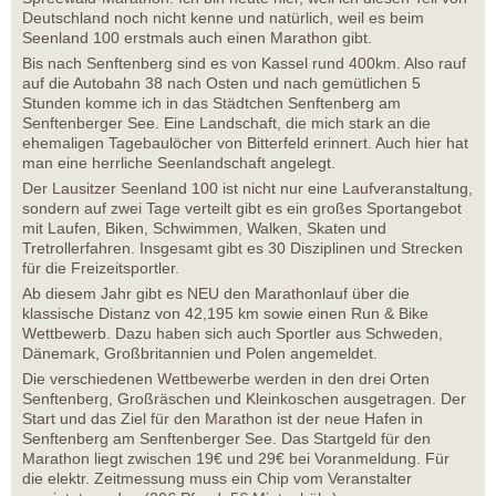
Deutschland noch nicht kenne und natürlich, weil es beim
Seenland 100 erstmals auch einen Marathon gibt.
Bis nach Senftenberg sind es von Kassel rund 400km. Also rauf
auf die Autobahn 38 nach Osten und nach gemütlichen 5
Stunden komme ich in das Städtchen Senftenberg am
Senftenberger See. Eine Landschaft, die mich stark an die
ehemaligen Tagebaulöcher von Bitterfeld erinnert. Auch hier hat
man eine herrliche Seenlandschaft angelegt.
Der Lausitzer Seenland 100 ist nicht nur eine Laufveranstaltung,
sondern auf zwei Tage verteilt gibt es ein großes Sportangebot
mit Laufen, Biken, Schwimmen, Walken, Skaten und
Tretrollerfahren. Insgesamt gibt es 30 Disziplinen und Strecken
für die Freizeitsportler.
Ab diesem Jahr gibt es NEU den Marathonlauf über die
klassische Distanz von 42,195 km sowie einen Run & Bike
Wettbewerb. Dazu haben sich auch Sportler aus Schweden,
Dänemark, Großbritannien und Polen angemeldet.
Die verschiedenen Wettbewerbe werden in den drei Orten
Senftenberg, Großräschen und Kleinkoschen ausgetragen. Der
Start und das Ziel für den Marathon ist der neue Hafen in
Senftenberg am Senftenberger See. Das Startgeld für den
Marathon liegt zwischen 19€ und 29€ bei Voranmeldung. Für
die elektr. Zeitmessung muss ein Chip vom Veranstalter