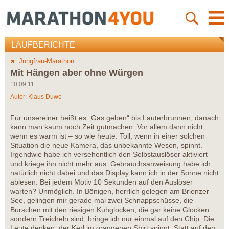
LAUFBERICHTE
Jungfrau-Marathon
Mit Hängen aber ohne Würgen
10.09.11
Autor:
Klaus Duwe
Für unsereiner heißt es „Gas geben“ bis Lauterbrunnen, danach
kann man kaum noch Zeit gutmachen. Vor allem dann nicht,
wenn es warm ist – so wie heute. Toll, wenn in einer solchen
Situation die neue Kamera, das unbekannte Wesen, spinnt.
Irgendwie habe ich versehentlich den Selbstauslöser aktiviert
und kriege ihn nicht mehr aus. Gebrauchsanweisung habe ich
natürlich nicht dabei und das Display kann ich in der Sonne nicht
ablesen. Bei jedem Motiv 10 Sekunden auf den Auslöser
warten? Unmöglich. In Bönigen, herrlich gelegen am Brienzer
See, gelingen mir gerade mal zwei Schnappschüsse, die
Burschen mit den riesigen Kuhglocken, die gar keine Glocken
sondern Treicheln sind, bringe ich nur einmal auf den Chip. Die
Leute denken, der Kerl im orangenen Shirt spinnt. Statt auf den