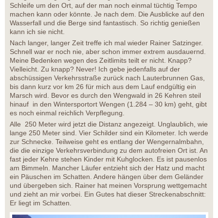
Schleife um den Ort, auf der man noch einmal tüchtig Tempo
machen kann oder könnte. Je nach dem. Die Ausblicke auf den
Wasserfall und die Berge sind fantastisch. So richtig genießen
kann ich sie nicht.
Nach langer, langer Zeit treffe ich mal wieder Rainer Satzinger.
Schnell war er noch nie, aber schon immer extrem ausdauernd.
Meine Bedenken wegen des Zeitlimits teilt er nicht. Knapp?
Vielleicht. Zu knapp? Never! Ich gebe jedenfalls auf der
abschüssigen Verkehrsstraße zurück nach Lauterbrunnen Gas,
bis dann kurz vor km 26 für mich aus dem Lauf endgültig ein
Marsch wird. Bevor es durch den Wengwald in 26 Kehren steil
hinauf in den Wintersportort Wengen (1.284 – 30 km) geht, gibt
es noch einmal reichlich Verpflegung.
Alle 250 Meter wird jetzt die Distanz angezeigt. Unglaublich, wie
lange 250 Meter sind. Vier Schilder sind ein Kilometer. Ich werde
zur Schnecke. Teilweise geht es entlang der Wengernalmbahn,
die die einzige Verkehrsverbindung zu dem autofreien Ort ist. An
fast jeder Kehre stehen Kinder mit Kuhglocken. Es ist pausenlos
am Bimmeln. Mancher Läufer entzieht sich der Hatz und macht
ein Päuschen im Schatten. Andere hängen über dem Geländer
und übergeben sich. Rainer hat meinen Vorsprung wettgemacht
und zieht an mir vorbei. Ein Gutes hat dieser Streckenabschnitt:
Er liegt im Schatten.