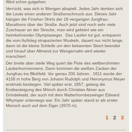
Wird schon gutgehen.
Verrückt, was sich in Wengen abspielt. Jedes Jahr denken sich
die Leute einen anderen Straßenschmuck aus. Dieses Jahr
hängen die Finisher-Shirts der 18 vergangen Jungfrau-
Marathons über der Straße. Auch jetzt sind noch sehr viele
Zuschauer an der Strecke, man wird gefeiert wie ein
heimkehrender Olympiasieger. Das Laufen tut gut, entspannt
die vom Aufstieg strapazierten Muskeln, dauert nur nicht lange,
dann ist die kleine Schleife um den bekannten Skiort beendet
und hinauf über Allmend zur Wengernalm wird wieder
marschiert.
Der breite aber steile Weg quert die Piste des weltberühmten
Lauberhornrennens. Dann kommen die weißen Zacken der
Jungfrau ins Blickfeld. Vor genau 200 Jahren, 1811 wurde der
4158 m hohe Berg von Johann Rudolph und Hieronymus Meyer
erstmals bestiegen. Viel später erst, 1857, gelang die
Erstbesteigung des Mönch durch Christian Almer aus
Grindelwald, der auch mit dem Matterhornbezwinger Edward
Whymper unterwegs war. Ein Jahr später stand er als erster
Mensch auch auf dem Eiger (3970 m).
1
2
3