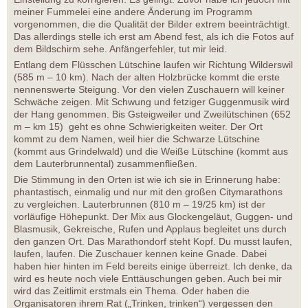
meiner Fummelei eine andere Änderung im Programm
vorgenommen, die die Qualität der Bilder extrem beeinträchtigt.
Das allerdings stelle ich erst am Abend fest, als ich die Fotos auf
dem Bildschirm sehe. Anfängerfehler, tut mir leid.
Entlang dem Flüsschen Lütschine laufen wir Richtung Wilderswil
(585 m – 10 km). Nach der alten Holzbrücke kommt die erste
nennenswerte Steigung. Vor den vielen Zuschauern will keiner
Schwäche zeigen. Mit Schwung und fetziger Guggenmusik wird
der Hang genommen. Bis Gsteigweiler und Zweilütschinen (652
m – km 15) geht es ohne Schwierigkeiten weiter. Der Ort
kommt zu dem Namen, weil hier die Schwarze Lütschine
(kommt aus Grindelwald) und die Weiße Lütschine (kommt aus
dem Lauterbrunnental) zusammenfließen.
Die Stimmung in den Orten ist wie ich sie in Erinnerung habe:
phantastisch, einmalig und nur mit den großen Citymarathons
zu vergleichen. Lauterbrunnen (810 m – 19/25 km) ist der
vorläufige Höhepunkt. Der Mix aus Glockengeläut, Guggen- und
Blasmusik, Gekreische, Rufen und Applaus begleitet uns durch
den ganzen Ort. Das Marathondorf steht Kopf. Du musst laufen,
laufen, laufen. Die Zuschauer kennen keine Gnade. Dabei
haben hier hinten im Feld bereits einige überreizt. Ich denke, da
wird es heute noch viele Enttäuschungen geben. Auch bei mir
wird das Zeitlimit erstmals ein Thema. Oder haben die
Organisatoren ihrem Rat („Trinken, trinken“) vergessen den