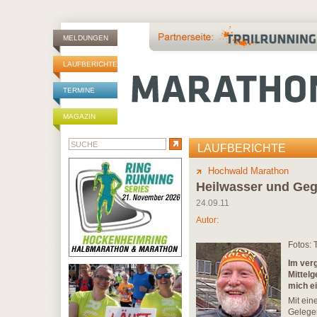
MELDUNGEN
LAUFBERICHTE
TERMINE
MAGAZIN
LAUFBERICHTE
Hochwald Marathon
Heilwasser und Geg
24.09.11
Autor:
Fotos:
Im ver
Mittelg
mich ei
Mit ein
Gelegen