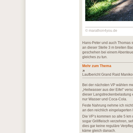
© marathon4you.de
Hans-Peter und auch Thomas spr
an dieser Stelle 3 m breiten B
geschehen bei einem Abenteuerla
gleiches zu tun.
Mehr zum Thema
Laufbericht Grand Raid Maniko
Bei der nächsten VP wählen mei
„Heilwasser aus der Eifel“ ver
dieser Langstreckenbelastung e
nur Wasser und Coca-Cola.
Feste Nahrung nehme ich nicht z
an den reichlich eingelagerten
Die VP’s kommen so alle 5 km u
sogar Grillfleisch verzehren, 
dies gar keine reguläre Verpfle
käme gleich danach.