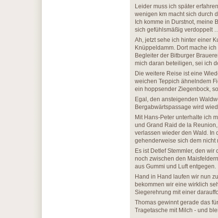
Leider muss ich später erfahre
wenigen km macht sich durch d
Ich komme in Durstnot, meine B
sich gefühlsmäßig verdoppelt 
Ah, jetzt sehe ich hinter einer
Knüppeldamm. Dort mache ich 
Begleiter der Bitburger Brauer
mich daran beteiligen, sei ich d
Die weitere Reise ist eine Wi
weichen Teppich ähnelndem Fic
ein hoppsender Ziegenbock, so
Egal, den ansteigenden Waldw
Bergabwärtspassage wird wieder
Mit Hans-Peter unterhalte ich 
und Grand Raid de la Reunion, 
verlassen wieder den Wald. In 
gehenderweise sich dem nicht m
Es ist Detlef Stemmler, den wir
noch zwischen den Maisfeldern
aus Gummi und Luft entgegen.
Hand in Hand laufen wir nun zu
bekommen wir eine wirklich sehr
Siegerehrung mit einer darauff
Thomas gewinnt gerade das für 
Tragetasche mit Milch - und ble