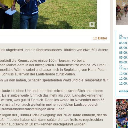
04. -
12 Bilder
05.09.
05.09
05.09
huss abgefeuert und ein überschaubares Häuflein von etwa 50 Läufern
05.09
05.09
erläuft die Rennstrecke einige 100 m bergan, vorbei an
06.09
hen Maisfeldern in der mittäglichen Frühherbsthitze von ca. 25 Grad C.
10. -
ommerliche Wärme sofort und lasse mich in Begleitung von Hans-Peter
12.09.
12.09
s Schlussläufer von der Läuferhorde zurückfallen.
12.09
n wir den nahen, Schatten spendenden Wald und die Temperatur fällt
12.09
eit laufe ich ohne Uhr und orientiere mich ausschließlich an meinem
weite
 Es ist mittlerweile für mich das mehr als 300. Langsteckenrennen
u wissen, was gut ist für mich. Denn ich werde im November mein 66.
ernsthaft vor, auch weiterhin meinen geliebten Laufsport durch
Ultramarathonveranstaltungen auszuüben.
 Slogan der „Trimm-Dich-Bewegung“ der 70-er Jahre erinnern, der da
fen.“ Leider haben sich dann später die Lauftreffs zu regelrechten
denen hauptsächlich 10 km-Rennen durchgeführt wurden.