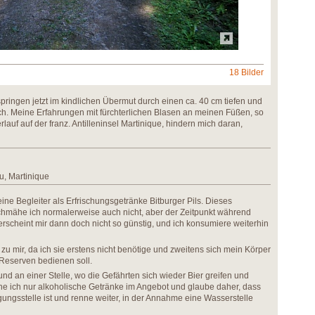
18 Bilder
ingen jetzt im kindlichen Übermut durch einen ca. 40 cm tiefen und
ach. Meine Erfahrungen mit fürchterlichen Blasen an meinen Füßen, so
uf auf der franz. Antilleninsel Martinique, hindern mich daran,
u, Martinique
ne Begleiter als Erfrischungsgetränke Bitburger Pils. Dieses
schmähe ich normalerweise auch nicht, aber der Zeitpunkt während
rscheint mir dann doch nicht so günstig, und ich konsumiere weiterhin
u mir, da ich sie erstens nicht benötige und zweitens sich mein Körper
 Reserven bedienen soll.
nd an einer Stelle, wo die Gefährten sich wieder Bier greifen und
sehe ich nur alkoholische Getränke im Angebot und glaube daher, dass
gungsstelle ist und renne weiter, in der Annahme eine Wasserstelle