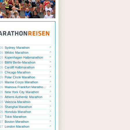
.26
Sydney Marathon
.26
Médoc Marathon
.26
Kopenhagen Halbmarathon
.26
BMW Berlin-Marathon
.26
Cardiff Halbmarathon
.26
Chicago Marathon
.26
Polar Circle Marathon
.26
Marine Corps Marathon
.26
Mainova Frankfurt Maratho...
.26
New York City Marathon
.26
Athens Authentic Marathon
.26
Valencia Marathon
.26
Shanghai Marathon
.26
Honolulu Marathon
.27
Tokio Marathon
.27
Boston Marathon
.27
London Marathon