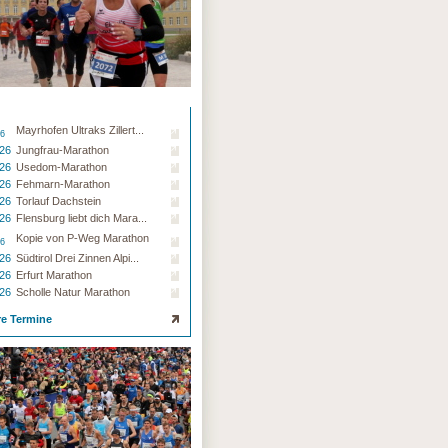
Mayrhofen Ultraks Zillert...
26
.26
Jungfrau-Marathon
.26
Usedom-Marathon
.26
Fehmarn-Marathon
.26
Torlauf Dachstein
.26
Flensburg liebt dich Mara...
Kopie von P-Weg Marathon
26
.26
Südtirol Drei Zinnen Alpi...
.26
Erfurt Marathon
.26
Scholle Natur Marathon
re Termine