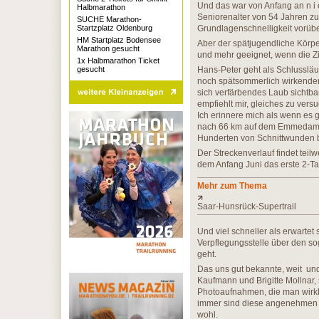
Und das war von Anfang an n i c
Halbmarathon
Seniorenalter von 54 Jahren zu
SUCHE Marathon-
Startzplatz Oldenburg
Grundlagenschnelligkeit vorübe
HM Startplatz Bodensee
Aber der spätjugendliche Körpe
Marathon gesucht
und mehr geeignet, wenn die Zie
1x Halbmarathon Ticket
gesucht
Hans-Peter geht als Schlussläu
noch spätsommerlich wirkendem
sich verfärbendes Laub sichtba
empfiehlt mir, gleiches zu ver
Ich erinnere mich als wenn es 
nach 66 km auf dem Emmedamm 
Hunderten von Schnittwunden 
Der Streckenverlauf findet teil
dem Anfang Juni das erste 2-Ta
Mehr zum Thema
Saar-Hunsrück-Supertrail
Und viel schneller als erwartet
Verpflegungsstelle über den 
geht.
Das uns gut bekannte, weit un
Kaufmann und Brigitte Mollnar
Photoaufnahmen, die man wirkli
immer sind diese angenehmen Ze
wohl.