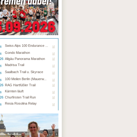
Swiss Alps 100 Endurance ...
26
Gondo Marathon
26
.26
Allgäu Panorama Marathon
Madrisa Trail
26
Saalbach Trail u. Skyrace
26
100 Meilen Berlin (Mauerw...
26
.26
RAG Hartfüßler Trail
Kärnten läuft
26
.26
Churfirsten Trail Run
Resia Rosolina Relay
26