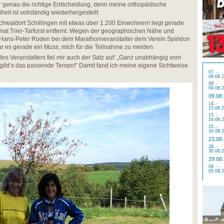
 genau die richtige Entscheidung, denn meine orthopädische
eit ist vollständig wiederhergestellt.
hwaldort Schillingen mit etwas über 1.200 Einwohnern liegt gerade
at Trier-Tarforst entfernt. Wegen der geographischen Nähe und
Hans-Peter Roden bei dem Marathonveranstalter dem Verein Spiridon
ar es gerade ein Muss, mich für die Teilnahme zu melden.
es Veranstalters fiel mir auch der Satz auf: „Ganz unabhängig vom
n gibt’s das passende Tempo!“ Damit fand ich meine eigene Sichtweise
07. -
09.08.
08. -
09.08.
09.08
14. -
15.08.
15. -
16.08.
15. -
16.08.
23.08
28. -
30.08.
29.08
04. -
05.09.