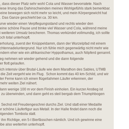
n, dass dieser Platz sehr wohl Cola und Wasser bevorratete. Nach
iese Irrung das Dahinschwinden meines Wohlgefühls stark bemerkbar.
eine bewegen sich nicht mehr so leicht, und mein Körpergewicht hat
… Das Ganze geschieht bei ca. 30 km.
 Kurve wieder einen Verpflegungsstand und rechts wieder den
eine schöne Pause und trinke viel Wasser und Cola, während meine
ei weiteren Umsatz bescheren. Thomas verkündet vollmundig, ich sollte
och total unterhopft.
ederholung, zuerst der Knüppeldamm, dann der Wurzelpfad mit einem
htennadeluntergrund. Nur ich fühle mich gegenwärtig nicht mehr wie
ndern eher wie ein afrikanischer Hyppothamus, auch Nilpferd genannt.
eg nehmen wir wieder gehend und die dann folgende
 flott gelaufen.
mich intensiv über Brutal-Läufe wie dem Marathon des Sables, UTMB
die Zeit vergeht wie im Flug. Schon kommt das 40 km-Schild, und wir
der Ferne kann ich einen flügellahmen Läufer erkennen, der
ehr weiten Ziel nähert.
 dann wenige 100 m vor dem Finish einholen. Ein kurzer Anstieg ist
 zu überwinden, und dann geht es steil bergab dem Triumphbogen
 Sechst mit Freudengeschrei durchs Ziel. Und statt einer Medaille
 schöne Läuferfigur aus Metall. In der Halle findet dann noch die
olgenden Tombola statt.
ihn Richtige, ein 5-l Bierfässchen nämlich. Und ich gewinne eine
ibe also weiterhin unterhopft.