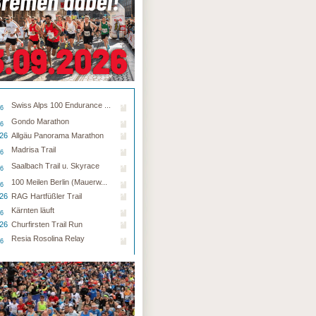
Swiss Alps 100 Endurance ...
26
Gondo Marathon
26
.26
Allgäu Panorama Marathon
Madrisa Trail
26
Saalbach Trail u. Skyrace
26
100 Meilen Berlin (Mauerw...
26
.26
RAG Hartfüßler Trail
Kärnten läuft
26
.26
Churfirsten Trail Run
Resia Rosolina Relay
26