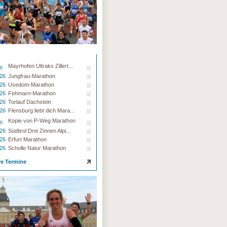
Mayrhofen Ultraks Zillert...
26
.26
Jungfrau-Marathon
.26
Usedom-Marathon
.26
Fehmarn-Marathon
.26
Torlauf Dachstein
.26
Flensburg liebt dich Mara...
Kopie von P-Weg Marathon
26
.26
Südtirol Drei Zinnen Alpi...
.26
Erfurt Marathon
.26
Scholle Natur Marathon
re Termine