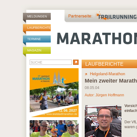
MELDUNGEN
LAUFBERICHTE
TERMINE
MAGAZIN
LAUFBERICHTE
Helgoland-Marathon
Mein zweiter Marath
08.05.04
Autor:
Jürgen Hoffmann
Vorsich
einfach
Der VfL
waren 