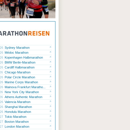
.26
Sydney Marathon
.26
Médoc Marathon
.26
Kopenhagen Halbmarathon
.26
BMW Berlin-Marathon
.26
Cardiff Halbmarathon
.26
Chicago Marathon
.26
Polar Circle Marathon
.26
Marine Corps Marathon
.26
Mainova Frankfurt Maratho...
.26
New York City Marathon
.26
Athens Authentic Marathon
.26
Valencia Marathon
.26
Shanghai Marathon
.26
Honolulu Marathon
.27
Tokio Marathon
.27
Boston Marathon
.27
London Marathon