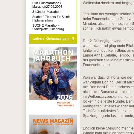
Wellensturzbecken und begegn
Ulm Halbmarathon /
Marathon27.09.2026
3-Länder-Marathon
Jetzt kam der weniger schöne 
Suche 2 Tickets für Skinfit
beim Feuerwehrmann Gerd vorbe
Halbmarathon
Minuten, also immer noch ein Sc
SUCHE Marathon-
schnell. Ich nahm etwas Tempo
Startzplatz Oldenburg
Der 2. Düsenjäger wieder im La
weiter, dauernd ging mein Blick
fühlte mich gut. Kein Stopp an 
Lange Anna, Gefälle, Tempo, Fe
der gleichen Stelle beim Rück
Feuerwehrmann.
Was war das, ich hörte wie der
war Wigald Boning. Der ist auc
mir. Den holst Du ein, schoss 
nichts, der Bursche war nicht n
im Wellensturzbecken, er kam mi
locker in die letzte Runde. Der
Kleingärten lief alles wieder n
Tschüß bis nächstes Jahr zu ri
Spaziergängerin fast umrannte
Endlich keine Steigung mehr, ein
Wigald kam mir kurz nach den W