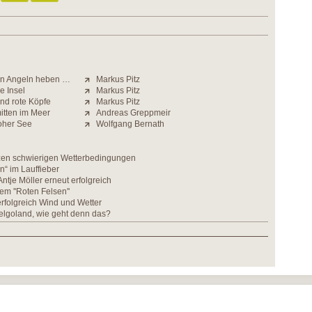
en Angeln heben …
Markus Pitz
ie Insel
Markus Pitz
nd rote Köpfe
Markus Pitz
itten im Meer
Andreas Greppmeir
oher See
Wolfgang Bernath
tzen schwierigen Wetterbedingungen
n“ im Lauffieber
ntje Möller erneut erfolgreich
em ''Roten Felsen''
 erfolgreich Wind und Wetter
elgoland, wie geht denn das?