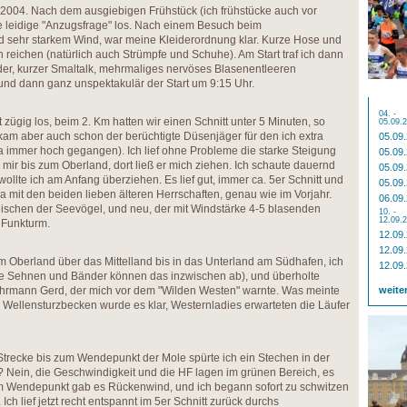
 2004. Nach dem ausgiebigen Frühstück (ich frühstücke auch vor
e leidige "Anzugsfrage" los. Nach einem Besuch beim
 sehr starkem Wind, war meine Kleiderordnung klar. Kurze Hose und
 reichen (natürlich auch Strümpfe und Schuhe). Am Start traf ich dann
der, kurzer Smaltalk, mehrmaliges nervöses Blasenentleeren
 und dann ganz unspektakulär der Start um 9:15 Uhr.
04. -
cht zügig los, beim 2. Km hatten wir einen Schnitt unter 5 Minuten, so
05.09.
am aber auch schon der berüchtigte Düsenjäger für den ich extra
05.09
h da immer hoch gegangen). Ich lief ohne Probleme die starke Steigung
05.09
 mir bis zum Oberland, dort ließ er mich ziehen. Ich schaute dauernd
05.09
 wollte ich am Anfang überziehen. Es lief gut, immer ca. 5er Schnitt und
05.09
a mit den beiden lieben älteren Herrschaften, genau wie im Vorjahr.
06.09
schen der Seevögel, und neu, der mit Windstärke 4-5 blasenden
10. -
12.09.
 Funkturm.
12.09
12.09
om Oberland über das Mittelland bis in das Unterland am Südhafen, ich
12.09
ne Sehnen und Bänder können das inzwischen ab), und überholte
ehrmann Gerd, der mich vor dem "Wilden Westen" warnte. Was meinte
weite
 Wellensturzbecken wurde es klar, Westernladies erwarteten die Läufer
Strecke bis zum Wendepunkt der Mole spürte ich ein Stechen in der
? Nein, die Geschwindigkeit und die HF lagen im grünen Bereich, es
m Wendepunkt gab es Rückenwind, und ich begann sofort zu schwitzen
h lief jetzt recht entspannt im 5er Schnitt zurück durchs