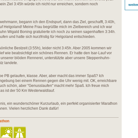
ein Ziel 3:45h würde ich nicht nur erreichen, sondern noch
weite
ehrmann, begann ich den Endspurt, dann das Ziel, geschafft, 3:40h,
auf Helgoland! Meine Frau begrüßte mich im Zielbereich und ich war
huhn Wigald Boning gratulierte ich noch zu seinen sagenhaften 3:34h.
aufen und hatte sich kurzfristig für Helgoland entschieden.
önliche Bestzeit (3:55h), leider nicht 3:45h. Aber 2005 kommen wir
ief wie beabsichtigt ein schönes Rennen. Er hatte den Isar-Lauf vor
an unserer blöden Rennerei, unterstützte aber unsere Steppenhuhn-
tz landete.
abe PB gelaufen, klasse. Aber, aber macht das immer Spaß? Ich
mgebung bei einem Rennen gegen die Uhr wenig mit. OK, erreichbare
 auch schön, aber "Genusslaufen" macht mehr Spaß. Ich freue mich
das ist der 50 Km Westerwaldlauf.
nis, ein wunderschöner Kurzurlaub, ein perfekt organisierter Marathon
Innen. Vielen herzlichen Dank dafür!
athon