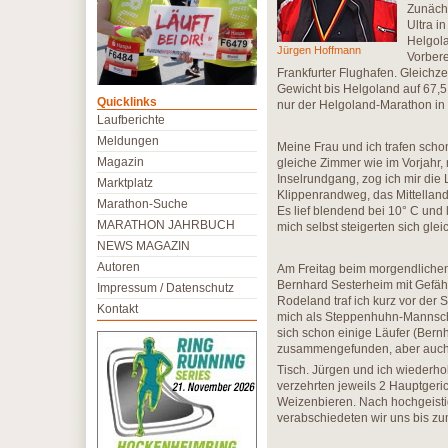
Zunächs
Ultra i
Helgol
Jürgen Hoffmann
Vorber
Frankfurter Flughafen. Gleichze
Gewicht bis Helgoland auf 67,5 k
Quicklinks
nur der Helgoland-Marathon in 
Laufberichte
Meldungen
Meine Frau und ich trafen scho
Magazin
gleiche Zimmer wie im Vorjahr,
Inselrundgang, zog ich mir die
Marktplatz
Klippenrandweg, das Mittellan
Marathon-Suche
Es lief blendend bei 10° C und
MARATHON JAHRBUCH
mich selbst steigerten sich gleic
NEWS MAGAZIN
Autoren
Am Freitag beim morgendlichen
Bernhard Sesterheim mit Gefähr
Impressum / Datenschutz
Rodeland traf ich kurz vor der
Kontakt
mich als Steppenhuhn-Mannscha
sich schon einige Läufer (Bern
zusammengefunden, aber auch 
Tisch. Jürgen und ich wiederh
verzehrten jeweils 2 Hauptgeric
Weizenbieren. Nach hochgeis
verabschiedeten wir uns bis zum