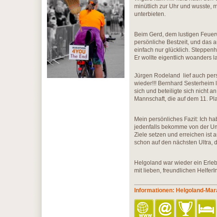
minütlich zur Uhr und wusste, m
unterbieten.
Beim Gerd, dem lustigen Feuerw
persönliche Bestzeit, und das 
einfach nur glücklich. Steppen
Er wollte eigentlich woanders l
Jürgen Rodeland lief auch pers
wieder!!! Bernhard Sesterheim l
sich und beteiligte sich nicht 
Mannschaft, die auf dem 11. Pla
Mein persönliches Fazit: Ich h
jedenfalls bekomme von der U
Ziele setzen und erreichen ist
schon auf den nächsten Ultra, 
Helgoland war wieder ein Erleb
mit lieben, freundlichen Helfer
Informationen: Helgoland-Mar