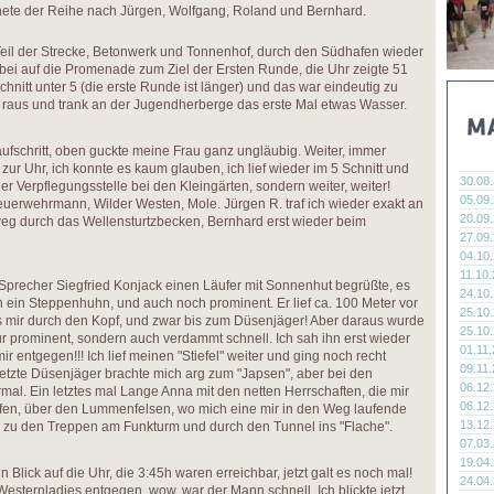
ete der Reihe nach Jürgen, Wolfgang, Roland und Bernhard.
Teil der Strecke, Betonwerk und Tonnenhof, durch den Südhafen wieder
i auf die Promenade zum Ziel der Ersten Runde, die Uhr zeigte 51
hnitt unter 5 (die erste Runde ist länger) und das war eindeutig zu
 raus und trank an der Jugendherberge das erste Mal etwas Wasser.
ufschritt, oben guckte meine Frau ganz ungläubig. Weiter, immer
 zur Uhr, ich konnte es kaum glauben, ich lief wieder im 5 Schnitt und
30.08
der Verpflegungsstelle bei den Kleingärten, sondern weiter, weiter!
05.09
uerwehrmann, Wilder Westen, Mole. Jürgen R. traf ich wieder exakt an
20.09
weg durch das Wellensturtzbecken, Bernhard erst wieder beim
27.09
04.10
11.10
 Sprecher Siegfried Konjack einen Läufer mit Sonnenhut begrüßte, es
24.10
h ein Steppenhuhn, und auch noch prominent. Er lief ca. 100 Meter vor
25.10
es mir durch den Kopf, und zwar bis zum Düsenjäger! Aber daraus wurde
25.10
ur prominent, sondern auch verdammt schnell. Ich sah ihn erst wieder
01.11
r entgegen!!! Ich lief meinen "Stiefel" weiter und ging noch recht
09.11
 letzte Düsenjäger brachte mich arg zum "Japsen", aber bei den
06.12
ormal. Ein letztes mal Lange Anna mit den netten Herrschaften, die mir
06.12
efen, über den Lummenfelsen, wo mich eine mir in den Weg laufende
13.12
, zu den Treppen am Funkturm und durch den Tunnel ins "Flache".
07.03
19.04
 Blick auf die Uhr, die 3:45h waren erreichbar, jetzt galt es noch mal!
24.04
esternladies entgegen, wow, war der Mann schnell. Ich blickte jetzt