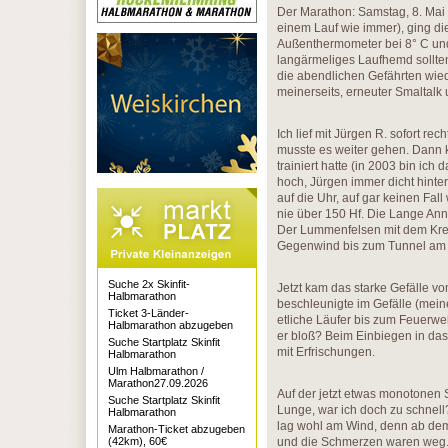
Der Marathon: Samstag, 8. Mai
einem Lauf wie immer), ging di
Außenthermometer bei 8° C und
langärmeliges Laufhemd sollten
die abendlichen Gefährten wie
meinerseits, erneuter Smaltalk
Ich lief mit Jürgen R. sofort re
musste es weiter gehen. Dann k
trainiert hatte (in 2003 bin ic
hoch, Jürgen immer dicht hinter
auf die Uhr, auf gar keinen Fall
nie über 150 Hf. Die Lange Ann
Der Lummenfelsen mit dem Krei
Gegenwind bis zum Tunnel am
Suche 2x Skinfit-
Jetzt kam das starke Gefälle v
Halbmarathon
beschleunigte im Gefälle (mei
Ticket 3-Länder-
etliche Läufer bis zum Feuerw
Halbmarathon abzugeben
er bloß? Beim Einbiegen in das
Suche Startplatz Skinfit
mit Erfrischungen.
Halbmarathon
Ulm Halbmarathon /
Marathon27.09.2026
Auf der jetzt etwas monotonen 
Suche Startplatz Skinfit
Lunge, war ich doch zu schnell
Halbmarathon
lag wohl am Wind, denn ab de
Marathon-Ticket abzugeben
(42km), 60€
und die Schmerzen waren weg. Ic