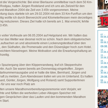
t die Vorgeschichte: Bei einer Bierlaune unmittelbar nach dem 50 Km-
n Rodgau, hatten Jürgen Rodeland und ich uns als Zielzeit für den
and-Marathon 2004 die Zeit von 3:45h vorgenommen. Meine
eitung dazu startete ich am 29.02.2004 mit dem 33 Km-FunRun um den
itig wollte ich durch Bierverzicht und Kilometerfressen mein derzeitiges
g reduzieren. Dieses Ziel hatte ich bereits am 1. Mai erreicht, fehlte
3:45h.
07. -
n voller Vorfreude am 06.05.2004 auf Helgoland ein. Wir hatten das
09.08.
 nur das Wetter war diesmal nicht so schön. Nach dem obligatorischen
08. -
09.08.
 Laufsachen an und absolvierte einen Lockerungstestlauf über den
09.08
d, den Südhafen, die Promenade und den Düsenjäger hoch zum Hotel.
14. -
 leichtem Nieselregen. Meine Motivation und die Erwartungshaltung an
15.08.
hzeitig.
15. -
16.08.
15. -
16.08.
 Spaziergang über den Klippenrandweg, traf ich Steppenhuhn
23.08
tin. Auch Sie waren bereits am Donnerstag eingetroffen. Jürgen
28. -
 Startnummernausgabe und er hatte die Idee, Bernhard, Jürgen und
30.08.
ft zu melden. Zum Abendessen trafen wir uns im Unterland. Es hatten
29.08
hard, Günter, Jürgen, Wolfgang und Roland) samt SupporterInnen
04. -
05.09.
für uns war noch Platz am
olten unsere Marathonvorbereitungszeremonie vom Vorjahr, wir
hte und füllten die wertvollen Leber-Alkogen-Speicher mit
tigen Gesprächen über das Laufen und den kommenden Marathon
 Start.