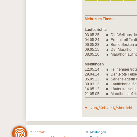
Mehr zum Thema
Laufberichte
03.05.25
Die Welt aus d
04.05.24
Erneut reif für d
06.05.23
Bunte Socken u
09.05.15
Der Marathon m
08.05.10
Marathon auf h
Meldungen
12.05.14
Teilnehmer tro
29.04.14
Der „Rote Felse
05.05.13
Seriensiegerin A
30.03.13
Lauffieber auf d
14.05.12
Läufer trotzten
21.05.05
Marathon auf H
zurï¿½ck zur ï¿½bersicht
Kontakt
Meldungen