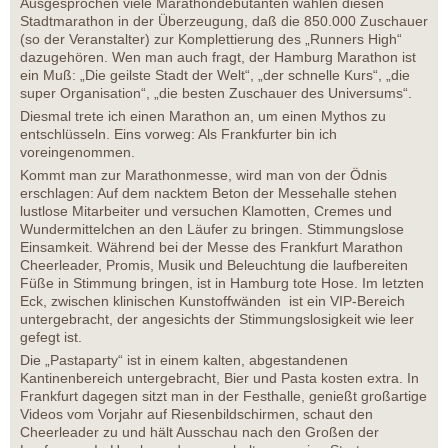
Ausgesprochen viele Marathondebütanten wählen diesen
Stadtmarathon in der Überzeugung, daß die 850.000 Zuschauer
(so der Veranstalter) zur Komplettierung des „Runners High“
dazugehören. Wen man auch fragt, der Hamburg Marathon ist
ein Muß: „Die geilste Stadt der Welt“, „der schnelle Kurs“, „die
super Organisation“, „die besten Zuschauer des Universums“.
Diesmal trete ich einen Marathon an, um einen Mythos zu
entschlüsseln. Eins vorweg: Als Frankfurter bin ich
voreingenommen.
Kommt man zur Marathonmesse, wird man von der Ödnis
erschlagen: Auf dem nacktem Beton der Messehalle stehen
lustlose Mitarbeiter und versuchen Klamotten, Cremes und
Wundermittelchen an den Läufer zu bringen. Stimmungslose
Einsamkeit. Während bei der Messe des Frankfurt Marathon
Cheerleader, Promis, Musik und Beleuchtung die laufbereiten
Füße in Stimmung bringen, ist in Hamburg tote Hose. Im letzten
Eck, zwischen klinischen Kunstoffwänden ist ein VIP-Bereich
untergebracht, der angesichts der Stimmungslosigkeit wie leer
gefegt ist.
Die „Pastaparty“ ist in einem kalten, abgestandenen
Kantinenbereich untergebracht, Bier und Pasta kosten extra. In
Frankfurt dagegen sitzt man in der Festhalle, genießt großartige
Videos vom Vorjahr auf Riesenbildschirmen, schaut den
Cheerleader zu und hält Ausschau nach den Großen der