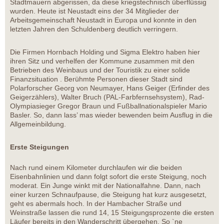
Stadtmauern abgerissen, da diese kriegstechnisch überflüssig
wurden. Heute ist Neustadt eins der 34 Mitglieder der
Arbeitsgemeinschaft Neustadt in Europa und konnte in den
letzten Jahren den Schuldenberg deutlich verringern.
Die Firmen Hornbach Holding und Sigma Elektro haben hier
ihren Sitz und verhelfen der Kommune zusammen mit den
Betrieben des Weinbaus und der Touristik zu einer solide
Finanzsituation . Berühmte Personen dieser Stadt sind
Polarforscher Georg von Neumayer, Hans Geiger (Erfinder des
Geigerzählers), Walter Bruch (PAL-Farbfernsehsystem), Rad-
Olympiasieger Gregor Braun und Fußballnationalspieler Mario
Basler. So, dann lass’ mas wieder bewenden beim Ausflug in die
Allgemeinbildung.
Erste Steigungen
Nach rund einem Kilometer durchlaufen wir die beiden
Eisenbahnlinien und dann folgt sofort die erste Steigung, noch
moderat. Ein Junge winkt mit der Nationalfahne. Dann, nach
einer kurzen Schnaufpause, die Steigung hat kurz ausgesetzt,
geht es abermals hoch. In der Hambacher Straße und
Weinstraße lassen die rund 14, 15 Steigungsprozente die ersten
Läufer bereits in den Wanderschritt übergehen. So `ne