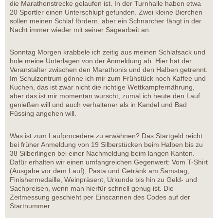
die Marathonstrecke gelaufen ist. In der Turnhalle haben etwa
20 Sportler einen Unterschlupf gefunden. Zwei kleine Bierchen
sollen meinen Schlaf fördern, aber ein Schnarcher fängt in der
Nacht immer wieder mit seiner Sägearbeit an.
Sonntag Morgen krabbele ich zeitig aus meinen Schlafsack und
hole meine Unterlagen von der Anmeldung ab. Hier hat der
Veranstalter zwischen den Marathonis und den Halben getrennt.
Im Schulzentrum gönne ich mir zum Frühstück noch Kaffee und
Kuchen, das ist zwar nicht die richtige Wettkampfernährung,
aber das ist mir momentan wurscht, zumal ich heute den Lauf
genießen will und auch verhaltener als in Kandel und Bad
Füssing angehen will.
Was ist zum Laufprocedere zu erwähnen? Das Startgeld reicht
bei früher Anmeldung von 19 Silberstücken beim Halben bis zu
38 Silberlingen bei einer Nachmeldung beim langen Kanten.
Dafür erhalten wir einen umfangreichen Gegenwert: Vom T-Shirt
(Ausgabe vor dem Lauf), Pasta und Getränk am Samstag,
Finishermedaille, Weinpräsent, Urkunde bis hin zu Geld- und
Sachpreisen, wenn man hierfür schnell genug ist. Die
Zeitmessung geschieht per Einscannen des Codes auf der
Startnummer.