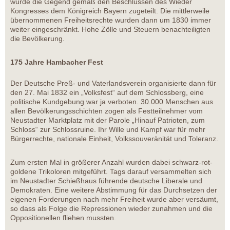
wurde die Gegend gemäß den Beschlüssen des Wieder
Kongresses dem Königreich Bayern zugeteilt. Die mittlerweile
übernommenen Freiheitsrechte wurden dann um 1830 immer
weiter eingeschränkt. Hohe Zölle und Steuern benachteiligten
die Bevölkerung.
175 Jahre Hambacher Fest
Der Deutsche Preß- und Vaterlandsverein organisierte dann für
den 27. Mai 1832 ein „Volksfest“ auf dem Schlossberg, eine
politische Kundgebung war ja verboten. 30.000 Menschen aus
allen Bevölkerungsschichten zogen als Festteilnehmer vom
Neustadter Marktplatz mit der Parole „Hinauf Patrioten, zum
Schloss“ zur Schlossruine. Ihr Wille und Kampf war für mehr
Bürgerrechte, nationale Einheit, Volkssouveränität und Toleranz.
Zum ersten Mal in größerer Anzahl wurden dabei schwarz-rot-
goldene Trikoloren mitgeführt. Tags darauf versammelten sich
im Neustadter Schießhaus führende deutsche Liberale und
Demokraten. Eine weitere Abstimmung für das Durchsetzen der
eigenen Forderungen nach mehr Freiheit wurde aber versäumt,
so dass als Folge die Repressionen wieder zunahmen und die
Oppositionellen fliehen mussten.