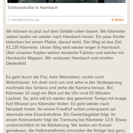
Schlossstraße in Hambach
© marathon4you.de
6 Bilder
Wir können es jetzt auf dem Gefälle rollen lassen. Bei Kilometer
sieben laufen wir wieder nach Hambach hinein. Ein paar Kinder
klatschen bei einem Plakat, darauf steht: Der Weg ist das Ziel,
42,195 Kilometer. Unser Weg wird wieder enger in Hambach.
Über unseren Köpfen wehen deutsche Fahnen und welche mit
Hambachs Wappen. Wir verlassen Hambach und streifen
Diedesfeld.
Es geht durch die Flur, links Weinreben, rechts noch
Wohnhäuser. Ich dreh mich um und sehe in der Verlängerung
nochmals das Schloss und ziehe die Kamera heraus. Bei
Kilometer 10 zeigt ein Blick auf die Uhr rund 55 Minuten
Laufzeit. So, jetzt will ich wieder das gewohnte Tempo mit knapp
fünf Minuten pro Kilometer finden. Es geht wieder nach
Neustadt hinein. An einem Friedhof vorbei unterqueren wir
abermals eine Eisenbahnlinie. Ein Gewerbegebiet folgt. An
einem Kreisverkehr folgt die Trennung bei Kilometer 12,8. Etwas
unübersichtlich ist die Markierung. Wir laufen am Kreisel
geradeaus, die Halbmarathonis umrunden die Anlage fast ganz,