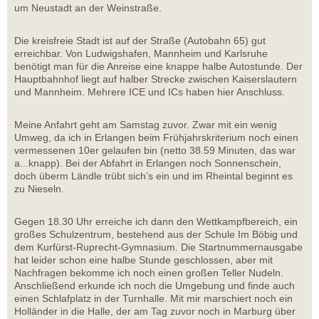
um Neustadt an der Weinstraße.
Die kreisfreie Stadt ist auf der Straße (Autobahn 65) gut
erreichbar. Von Ludwigshafen, Mannheim und Karlsruhe
benötigt man für die Anreise eine knappe halbe Autostunde. Der
Hauptbahnhof liegt auf halber Strecke zwischen Kaiserslautern
und Mannheim. Mehrere ICE und ICs haben hier Anschluss.
Meine Anfahrt geht am Samstag zuvor. Zwar mit ein wenig
Umweg, da ich in Erlangen beim Frühjahrskriterium noch einen
vermessenen 10er gelaufen bin (netto 38.59 Minuten, das war
a...knapp). Bei der Abfahrt in Erlangen noch Sonnenschein,
doch überm Ländle trübt sich’s ein und im Rheintal beginnt es
zu Nieseln.
Gegen 18.30 Uhr erreiche ich dann den Wettkampfbereich, ein
großes Schulzentrum, bestehend aus der Schule Im Böbig und
dem Kurfürst-Ruprecht-Gymnasium. Die Startnummernausgabe
hat leider schon eine halbe Stunde geschlossen, aber mit
Nachfragen bekomme ich noch einen großen Teller Nudeln.
Anschließend erkunde ich noch die Umgebung und finde auch
einen Schlafplatz in der Turnhalle. Mit mir marschiert noch ein
Holländer in die Halle, der am Tag zuvor noch in Marburg über