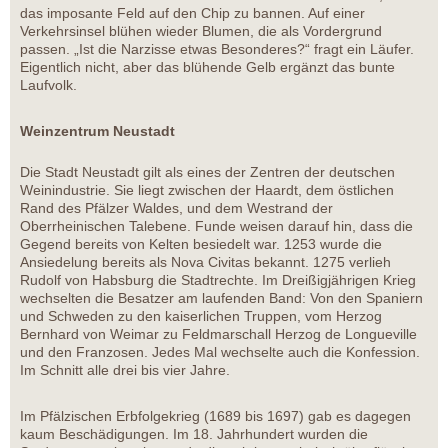
das imposante Feld auf den Chip zu bannen. Auf einer
Verkehrsinsel blühen wieder Blumen, die als Vordergrund
passen. „Ist die Narzisse etwas Besonderes?“ fragt ein Läufer.
Eigentlich nicht, aber das blühende Gelb ergänzt das bunte
Laufvolk.
Weinzentrum Neustadt
Die Stadt Neustadt gilt als eines der Zentren der deutschen
Weinindustrie. Sie liegt zwischen der Haardt, dem östlichen
Rand des Pfälzer Waldes, und dem Westrand der
Oberrheinischen Talebene. Funde weisen darauf hin, dass die
Gegend bereits von Kelten besiedelt war. 1253 wurde die
Ansiedelung bereits als Nova Civitas bekannt. 1275 verlieh
Rudolf von Habsburg die Stadtrechte. Im Dreißigjährigen Krieg
wechselten die Besatzer am laufenden Band: Von den Spaniern
und Schweden zu den kaiserlichen Truppen, vom Herzog
Bernhard von Weimar zu Feldmarschall Herzog de Longueville
und den Franzosen. Jedes Mal wechselte auch die Konfession.
Im Schnitt alle drei bis vier Jahre.
Im Pfälzischen Erbfolgekrieg (1689 bis 1697) gab es dagegen
kaum Beschädigungen. Im 18. Jahrhundert wurden die