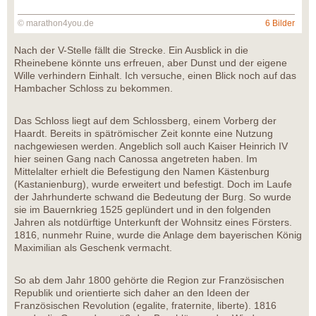
© marathon4you.de
6 Bilder
Nach der V-Stelle fällt die Strecke. Ein Ausblick in die
Rheinebene könnte uns erfreuen, aber Dunst und der eigene
Wille verhindern Einhalt. Ich versuche, einen Blick noch auf das
Hambacher Schloss zu bekommen.
Das Schloss liegt auf dem Schlossberg, einem Vorberg der
Haardt. Bereits in spätrömischer Zeit konnte eine Nutzung
nachgewiesen werden. Angeblich soll auch Kaiser Heinrich IV
hier seinen Gang nach Canossa angetreten haben. Im
Mittelalter erhielt die Befestigung den Namen Kästenburg
(Kastanienburg), wurde erweitert und befestigt. Doch im Laufe
der Jahrhunderte schwand die Bedeutung der Burg. So wurde
sie im Bauernkrieg 1525 geplündert und in den folgenden
Jahren als notdürftige Unterkunft der Wohnsitz eines Försters.
1816, nunmehr Ruine, wurde die Anlage dem bayerischen König
Maximilian als Geschenk vermacht.
So ab dem Jahr 1800 gehörte die Region zur Französischen
Republik und orientierte sich daher an den Ideen der
Französischen Revolution (egalite, fraternite, liberte). 1816