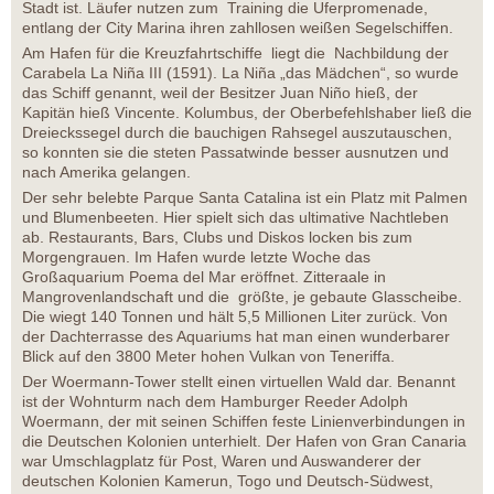
Stadt ist. Läufer nutzen zum Training die Uferpromenade,
entlang der City Marina ihren zahllosen weißen Segelschiffen.
Am Hafen für die Kreuzfahrtschiffe liegt die Nachbildung der
Carabela La Niña III (1591). La Niña „das Mädchen“, so wurde
das Schiff genannt, weil der Besitzer Juan Niño hieß, der
Kapitän hieß Vincente. Kolumbus, der Oberbefehlshaber ließ die
Dreieckssegel durch die bauchigen Rahsegel auszutauschen,
so konnten sie die steten Passatwinde besser ausnutzen und
nach Amerika gelangen.
Der sehr belebte Parque Santa Catalina ist ein Platz mit Palmen
und Blumenbeeten. Hier spielt sich das ultimative Nachtleben
ab. Restaurants, Bars, Clubs und Diskos locken bis zum
Morgengrauen. Im Hafen wurde letzte Woche das
Großaquarium Poema del Mar eröffnet. Zitteraale in
Mangrovenlandschaft und die größte, je gebaute Glasscheibe.
Die wiegt 140 Tonnen und hält 5,5 Millionen Liter zurück. Von
der Dachterrasse des Aquariums hat man einen wunderbarer
Blick auf den 3800 Meter hohen Vulkan von Teneriffa.
Der Woermann-Tower stellt einen virtuellen Wald dar. Benannt
ist der Wohnturm nach dem Hamburger Reeder Adolph
Woermann, der mit seinen Schiffen feste Linienverbindungen in
die Deutschen Kolonien unterhielt. Der Hafen von Gran Canaria
war Umschlagplatz für Post, Waren und Auswanderer der
deutschen Kolonien Kamerun, Togo und Deutsch-Südwest,