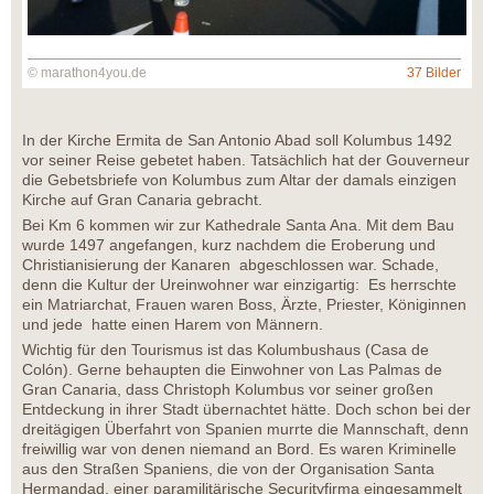
© marathon4you.de
37 Bilder
In der Kirche Ermita de San Antonio Abad soll Kolumbus 1492
vor seiner Reise gebetet haben. Tatsächlich hat der Gouverneur
die Gebetsbriefe von Kolumbus zum Altar der damals einzigen
Kirche auf Gran Canaria gebracht.
Bei Km 6 kommen wir zur Kathedrale Santa Ana. Mit dem Bau
wurde 1497 angefangen, kurz nachdem die Eroberung und
Christianisierung der Kanaren abgeschlossen war. Schade,
denn die Kultur der Ureinwohner war einzigartig: Es herrschte
ein Matriarchat, Frauen waren Boss, Ärzte, Priester, Königinnen
und jede hatte einen Harem von Männern.
Wichtig für den Tourismus ist das Kolumbushaus (Casa de
Colón). Gerne behaupten die Einwohner von Las Palmas de
Gran Canaria, dass Christoph Kolumbus vor seiner großen
Entdeckung in ihrer Stadt übernachtet hätte. Doch schon bei der
dreitägigen Überfahrt von Spanien murrte die Mannschaft, denn
freiwillig war von denen niemand an Bord. Es waren Kriminelle
aus den Straßen Spaniens, die von der Organisation Santa
Hermandad, einer paramilitärische Securityfirma eingesammelt