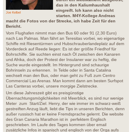
das in den Kaliumhaushalt
eingreift. Ich kann also nicht
Joe Kelbel
starten. M4Y-Kollege Andreas
macht die Fotos von der Strecke, ich habe Zeit für den
Bericht.
Vom Flughafen nimmt man den Bus 60 oder 91 (2,30 Euro)
nach Las Palmas. Man fährt an Teresitas vorbei, wo eigenartige
Schiffe mit Riesentürmen und Hubschrauberlandeplatz auf dem
Vorderdeck auf Reede liegen: Es ist der größte Friedhof für
Bohrschiffe. Sie suchten einst nach Öl zwischen den Kanaren
und Afrika, doch der Protest der Insulaner war zu heftig, die
Suche wurde eingestellt. Im Hintergrund sind schaurige
Bohrinseln zu erkennen. In Telde oder in Santa Catalina
wechselt man den Bus, oder man geht zu Fuß zum Centro
Commercial Las Arenas. Man kommt dann am besten Surfspot
Las Canteras vorbei, unsere morgige Zielstrecke.
Um diese Jahreszeit gibt es preisgünstige
Übernachtungsmöglichkeiten mit Meerblick, es sind nur wenige
Meter zum Start/Ziel. Henry, der wie immer im schwarz-weiß
gestreiften Anzug läuft, liebt die Tips in unseren Berichten, denn
außer russisch hat er keine Fremdsprache gelernt. Die website
des Gran Canaria Marathon ist in perfektem Englisch
geschrieben. Im Laufe des Tages kommen über email
zusätzliche Infos in spanisch und englisch von der Orga aufs