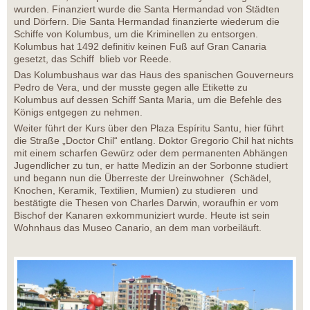
wurden. Finanziert wurde die Santa Hermandad von Städten
und Dörfern. Die Santa Hermandad finanzierte wiederum die
Schiffe von Kolumbus, um die Kriminellen zu entsorgen.
Kolumbus hat 1492 definitiv keinen Fuß auf Gran Canaria
gesetzt, das Schiff blieb vor Reede.
Das Kolumbushaus war das Haus des spanischen Gouverneurs
Pedro de Vera, und der musste gegen alle Etikette zu
Kolumbus auf dessen Schiff Santa Maria, um die Befehle des
Königs entgegen zu nehmen.
Weiter führt der Kurs über den Plaza Espíritu Santu, hier führt
die Straße „Doctor Chil“ entlang. Doktor Gregorio Chil hat nichts
mit einem scharfen Gewürz oder dem permanenten Abhängen
Jugendlicher zu tun, er hatte Medizin an der Sorbonne studiert
und begann nun die Überreste der Ureinwohner (Schädel,
Knochen, Keramik, Textilien, Mumien) zu studieren und
bestätigte die Thesen von Charles Darwin, woraufhin er vom
Bischof der Kanaren exkommuniziert wurde. Heute ist sein
Wohnhaus das Museo Canario, an dem man vorbeiläuft.