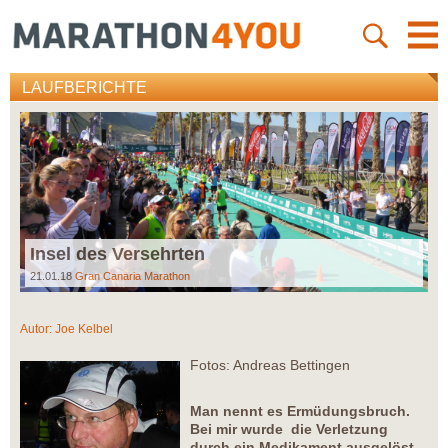
LAUFBERICHTE
Insel des Versehrten
21.01.18
Gran Canaria Marathon
Autor:
Joe Kelbel
Fotos: Andreas Bettingen
Man nennt es Ermüdungsbruch.
Bei mir wurde die Verletzung
durch ein Medikament ausgelöst,