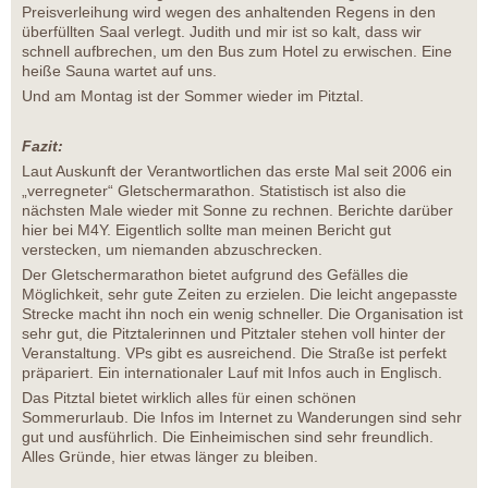
Preisverleihung wird wegen des anhaltenden Regens in den
überfüllten Saal verlegt. Judith und mir ist so kalt, dass wir
schnell aufbrechen, um den Bus zum Hotel zu erwischen. Eine
heiße Sauna wartet auf uns.
Und am Montag ist der Sommer wieder im Pitztal.
Fazit:
Laut Auskunft der Verantwortlichen das erste Mal seit 2006 ein
„verregneter“ Gletschermarathon. Statistisch ist also die
nächsten Male wieder mit Sonne zu rechnen. Berichte darüber
hier bei M4Y. Eigentlich sollte man meinen Bericht gut
verstecken, um niemanden abzuschrecken.
Der Gletschermarathon bietet aufgrund des Gefälles die
Möglichkeit, sehr gute Zeiten zu erzielen. Die leicht angepasste
Strecke macht ihn noch ein wenig schneller. Die Organisation ist
sehr gut, die Pitztalerinnen und Pitztaler stehen voll hinter der
Veranstaltung. VPs gibt es ausreichend. Die Straße ist perfekt
präpariert. Ein internationaler Lauf mit Infos auch in Englisch.
Das Pitztal bietet wirklich alles für einen schönen
Sommerurlaub. Die Infos im Internet zu Wanderungen sind sehr
gut und ausführlich. Die Einheimischen sind sehr freundlich.
Alles Gründe, hier etwas länger zu bleiben.