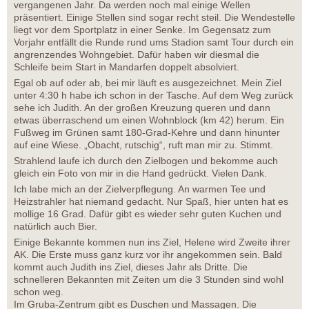
vergangenen Jahr. Da werden noch mal einige Wellen
präsentiert. Einige Stellen sind sogar recht steil. Die Wendestelle
liegt vor dem Sportplatz in einer Senke. Im Gegensatz zum
Vorjahr entfällt die Runde rund ums Stadion samt Tour durch ein
angrenzendes Wohngebiet. Dafür haben wir diesmal die
Schleife beim Start in Mandarfen doppelt absolviert.
Egal ob auf oder ab, bei mir läuft es ausgezeichnet. Mein Ziel
unter 4:30 h habe ich schon in der Tasche. Auf dem Weg zurück
sehe ich Judith. An der großen Kreuzung queren und dann
etwas überraschend um einen Wohnblock (km 42) herum. Ein
Fußweg im Grünen samt 180-Grad-Kehre und dann hinunter
auf eine Wiese. „Obacht, rutschig“, ruft man mir zu. Stimmt.
Strahlend laufe ich durch den Zielbogen und bekomme auch
gleich ein Foto von mir in die Hand gedrückt. Vielen Dank.
Ich labe mich an der Zielverpflegung. An warmen Tee und
Heizstrahler hat niemand gedacht. Nur Spaß, hier unten hat es
mollige 16 Grad. Dafür gibt es wieder sehr guten Kuchen und
natürlich auch Bier.
Einige Bekannte kommen nun ins Ziel, Helene wird Zweite ihrer
AK. Die Erste muss ganz kurz vor ihr angekommen sein. Bald
kommt auch Judith ins Ziel, dieses Jahr als Dritte. Die
schnelleren Bekannten mit Zeiten um die 3 Stunden sind wohl
schon weg.
Im Gruba-Zentrum gibt es Duschen und Massagen. Die