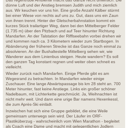
Das regentrübe Ambiente macht das Ganze recht unwirtlich. Die
dünne Luft und der Anstieg bremsen Judith und mich ziemlich
aus. Wir keuchen vor uns hin. Eine große Anzahl Kälber stürmt
bei einer Wiese von rechts auf uns zu. Gut, dass uns ein Zaun
von ihnen trennt. Hinter der Gletscherbahnstation kommt ein
kurzes Stück trailartiger Weg, dann bei den Mittelberger Felder
(1.735 m) über den Pitzbach und auf Teer hinunter Richtung
Mandarfen. An der Talstation der Rifflseebahn vorbei drehen wir
und kommen nach ca. 3 Kilometern wieder zum Startbogen. In
Abänderung der früheren Strecke ist das Ganze noch einmal zu
absolvieren. An der Bushaltestelle Mittelberg sehen wir, wie
Wanderer aus dem Linienbus steigen. Heute wandern? Es soll
den ganzen Tag konstant regnen und weiter oben schneit es
vielleicht.
Wieder zurück nach Mandarfen. Einige Pferde gibt es am
Wegesrand zu betrachten. In Mandarfen wieder einige
Zuschauer. Eine lange Abwärtspassage bis km 28 steht an. 700
Meter hinunter, fast keine Anstiege. Links ein großer schöner
Nadelbaum, mit Lichterkette geschmückt. Ja, Weihnachten ist
nicht mehr weit. Und dann eine urige Bar namens Hexenkessl,
die zum Après-Ski einlädt.
Inzwischen hat sich eine Gruppe gebildet, die eine Weile
gemeinsam unterwegs sein wird. Der Läufer im ORF-
Plastiküberzug - wahrscheinlich vom Wien Marathon - begleitet
als Coach eine Dame und macht mit gelegentlichen Jodlern