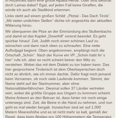
In Ritzenried dann eine große Alpaka-Herde. Oder sind diesmal
doch Lamas dabei? Egal, auf jeden Fall keine Giraffen, die
würde ich auch als Stadtkind erkennen.
Links steht auf einem großen Schild: „Pitztal - Das Dach Tirols“.
„Mit vielen undichten Stellen“ dichte ich angesichts der aktuellen
Witterung hinzu.
Wir überqueren die Pitze an der Einmündung des Stuibenbachs
und damit ist das Kapitel „Downhill“ vorerst beendet. Es geht
spürbar hinauf. Zeit, Judith noch einen schönen Lauf zu
wünschen und dann nach oben zu schnaufen. Eine nette
Aufholjagd beginnt. Oben angekommen, empfängt mich die
Ortschaft „Schön“. Nach der Kurve ein VP. „Schön habt ihr´s
hier“ rufe ich, aber so recht scheint keiner den Witz zu
verstehen. Wobei das mit dem Dialekt zu tun haben kann. Das
hier gesprochene Tirolerisch ist dem Oberbayerischen doch
nicht so ähnlich, wie ich immer dachte. Dafür fragt mich jemand
beim Vornamen, ob noch viele Laufende kommen. Stimmt, der
Name steht auf der Startnummer, aber ohne
Nationalitätenfähnchen. Diesmal sollen 37 Länder vertreten
sein, wobei die größte Gruppe aus Ungarn zu kommen scheint.
Meine Antwort an den Betruer ist, dass hinter mir noch einige
unterwegs sind. Zeit, die Beine in die Hand zu nehmen, und nun
geht es mal wieder bergab. Inzwischen sind wir auf 1.000
Metern Meereshöhe und es ist nicht mehr so kalt, gemäß der
Regel, dass beim Abstieg pro 100 Höhenmetern die Temperatur