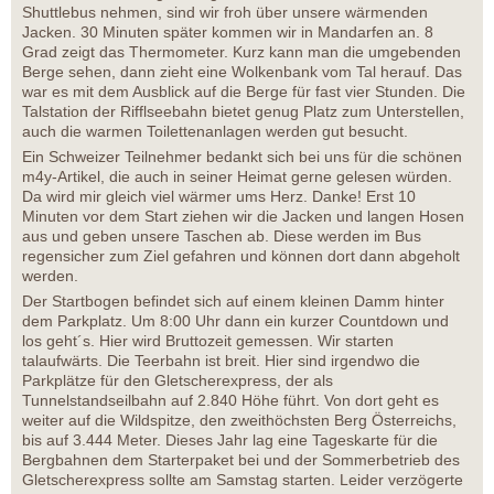
Shuttlebus nehmen, sind wir froh über unsere wärmenden
Jacken. 30 Minuten später kommen wir in Mandarfen an. 8
Grad zeigt das Thermometer. Kurz kann man die umgebenden
Berge sehen, dann zieht eine Wolkenbank vom Tal herauf. Das
war es mit dem Ausblick auf die Berge für fast vier Stunden. Die
Talstation der Rifflseebahn bietet genug Platz zum Unterstellen,
auch die warmen Toilettenanlagen werden gut besucht.
Ein Schweizer Teilnehmer bedankt sich bei uns für die schönen
m4y-Artikel, die auch in seiner Heimat gerne gelesen würden.
Da wird mir gleich viel wärmer ums Herz. Danke! Erst 10
Minuten vor dem Start ziehen wir die Jacken und langen Hosen
aus und geben unsere Taschen ab. Diese werden im Bus
regensicher zum Ziel gefahren und können dort dann abgeholt
werden.
Der Startbogen befindet sich auf einem kleinen Damm hinter
dem Parkplatz. Um 8:00 Uhr dann ein kurzer Countdown und
los geht´s. Hier wird Bruttozeit gemessen. Wir starten
talaufwärts. Die Teerbahn ist breit. Hier sind irgendwo die
Parkplätze für den Gletscherexpress, der als
Tunnelstandseilbahn auf 2.840 Höhe führt. Von dort geht es
weiter auf die Wildspitze, den zweithöchsten Berg Österreichs,
bis auf 3.444 Meter. Dieses Jahr lag eine Tageskarte für die
Bergbahnen dem Starterpaket bei und der Sommerbetrieb des
Gletscherexpress sollte am Samstag starten. Leider verzögerte