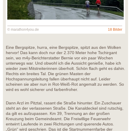
© marathon4you.de
18 Bilder
Eine Bergspitze, hurra, eine Bergspitze, spitzt aus den Wolken
hervor! Das kann doch nur der 2.370 Meter hohe Tschirgant
sein, wo m4y-Berichterstatter Bernie vor ein paar Wochen
unterwegs war. Und obwohl ich die Aussicht genieße, habe ich
wieder zwei Mitstreiterinnen überholt. Schön flach geht es dahin.
Rechts ein breites Tal. Die grünen Masten der
Hochspannungsleitung fallen überhaupt nicht auf. Leider
scheinen sie aber nun in Rot-Weiß-Rot angemalt zu werden. So
wird es wohl sicherer und farbenfroher.
Dann Arzl im Pitztal, rasant die Straße hinunter. Ein Zuschauer
steht an der verlassenen Straße. Die Kanaldeckel sind rutschig,
da gilt es aufzupassen. Km 39, Trennung an der großen
Kreuzung beim Gemeindeamt. Die Freiwillige Feuerwehr
entwirrt Laufende in zwei Richtungen und querende Autos.
„Grün“ wird geschrien. Das ist die Startnummernfarbe der