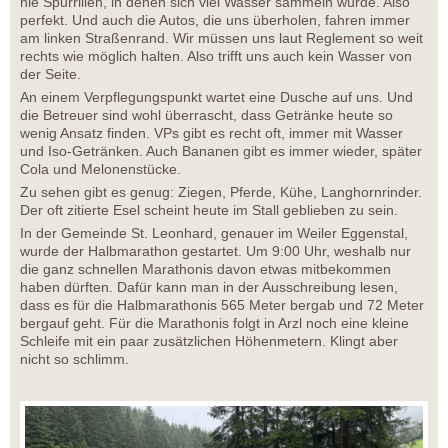
nie Spurrillen, in denen sich viel Wasser sammeln würde. Also
perfekt. Und auch die Autos, die uns überholen, fahren immer
am linken Straßenrand. Wir müssen uns laut Reglement so weit
rechts wie möglich halten. Also trifft uns auch kein Wasser von
der Seite.
An einem Verpflegungspunkt wartet eine Dusche auf uns. Und
die Betreuer sind wohl überrascht, dass Getränke heute so
wenig Ansatz finden. VPs gibt es recht oft, immer mit Wasser
und Iso-Getränken. Auch Bananen gibt es immer wieder, später
Cola und Melonenstücke.
Zu sehen gibt es genug: Ziegen, Pferde, Kühe, Langhornrinder.
Der oft zitierte Esel scheint heute im Stall geblieben zu sein.
In der Gemeinde St. Leonhard, genauer im Weiler Eggenstal,
wurde der Halbmarathon gestartet. Um 9:00 Uhr, weshalb nur
die ganz schnellen Marathonis davon etwas mitbekommen
haben dürften. Dafür kann man in der Ausschreibung lesen,
dass es für die Halbmarathonis 565 Meter bergab und 72 Meter
bergauf geht. Für die Marathonis folgt in Arzl noch eine kleine
Schleife mit ein paar zusätzlichen Höhenmetern. Klingt aber
nicht so schlimm.