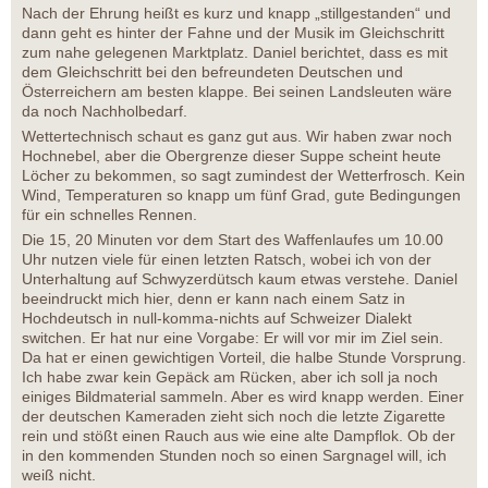
Nach der Ehrung heißt es kurz und knapp „stillgestanden“ und
dann geht es hinter der Fahne und der Musik im Gleichschritt
zum nahe gelegenen Marktplatz. Daniel berichtet, dass es mit
dem Gleichschritt bei den befreundeten Deutschen und
Österreichern am besten klappe. Bei seinen Landsleuten wäre
da noch Nachholbedarf.
Wettertechnisch schaut es ganz gut aus. Wir haben zwar noch
Hochnebel, aber die Obergrenze dieser Suppe scheint heute
Löcher zu bekommen, so sagt zumindest der Wetterfrosch. Kein
Wind, Temperaturen so knapp um fünf Grad, gute Bedingungen
für ein schnelles Rennen.
Die 15, 20 Minuten vor dem Start des Waffenlaufes um 10.00
Uhr nutzen viele für einen letzten Ratsch, wobei ich von der
Unterhaltung auf Schwyzerdütsch kaum etwas verstehe. Daniel
beeindruckt mich hier, denn er kann nach einem Satz in
Hochdeutsch in null-komma-nichts auf Schweizer Dialekt
switchen. Er hat nur eine Vorgabe: Er will vor mir im Ziel sein.
Da hat er einen gewichtigen Vorteil, die halbe Stunde Vorsprung.
Ich habe zwar kein Gepäck am Rücken, aber ich soll ja noch
einiges Bildmaterial sammeln. Aber es wird knapp werden. Einer
der deutschen Kameraden zieht sich noch die letzte Zigarette
rein und stößt einen Rauch aus wie eine alte Dampflok. Ob der
in den kommenden Stunden noch so einen Sargnagel will, ich
weiß nicht.