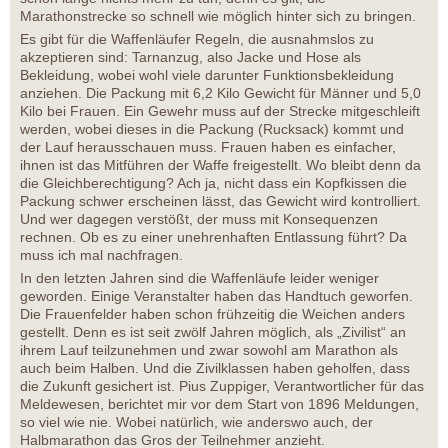
Marathonstrecke so schnell wie möglich hinter sich zu bringen.
Es gibt für die Waffenläufer Regeln, die ausnahmslos zu
akzeptieren sind: Tarnanzug, also Jacke und Hose als
Bekleidung, wobei wohl viele darunter Funktionsbekleidung
anziehen. Die Packung mit 6,2 Kilo Gewicht für Männer und 5,0
Kilo bei Frauen. Ein Gewehr muss auf der Strecke mitgeschleift
werden, wobei dieses in die Packung (Rucksack) kommt und
der Lauf herausschauen muss. Frauen haben es einfacher,
ihnen ist das Mitführen der Waffe freigestellt. Wo bleibt denn da
die Gleichberechtigung? Ach ja, nicht dass ein Kopfkissen die
Packung schwer erscheinen lässt, das Gewicht wird kontrolliert.
Und wer dagegen verstößt, der muss mit Konsequenzen
rechnen. Ob es zu einer unehrenhaften Entlassung führt? Da
muss ich mal nachfragen.
In den letzten Jahren sind die Waffenläufe leider weniger
geworden. Einige Veranstalter haben das Handtuch geworfen.
Die Frauenfelder haben schon frühzeitig die Weichen anders
gestellt. Denn es ist seit zwölf Jahren möglich, als „Zivilist“ an
ihrem Lauf teilzunehmen und zwar sowohl am Marathon als
auch beim Halben. Und die Zivilklassen haben geholfen, dass
die Zukunft gesichert ist. Pius Zuppiger, Verantwortlicher für das
Meldewesen, berichtet mir vor dem Start von 1896 Meldungen,
so viel wie nie. Wobei natürlich, wie anderswo auch, der
Halbmarathon das Gros der Teilnehmer anzieht.