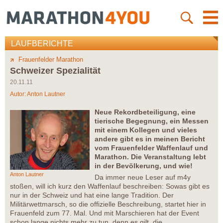
LAUFBERICHTE
Frauenfelder Marathon
Schweizer Spezialität
20.11.11
Autor:
Anton Lautner
Neue Rekordbeteiligung, eine
tierische Begegnung, ein Messen
mit einem Kollegen und vieles
andere gibt es in meinen Bericht
vom Frauenfelder Waffenlauf und
Marathon. Die Veranstaltung lebt
in der Bevölkerung, und wie!
Anton Lautner
Da immer neue Leser auf m4y
stoßen, will ich kurz den Waffenlauf beschreiben: Sowas gibt es
nur in der Schweiz und hat eine lange Tradition. Der
Militärwettmarsch, so die offizielle Beschreibung, startet hier in
Frauenfeld zum 77. Mal. Und mit Marschieren hat der Event
schon lange nichts mehr zu tun, denn es gilt, die