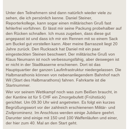
Unter den Teilnehmern sind dann natürlich wieder viele zu
sehen, die ich persönlich kenne. Daniel Steiner,
Reporterkollege, kann sogar einen militärischen Gruß fast
fehlerfrei vorführen. Er lässt mir seine Packung probehalber auf
den Rücken schnallen. Ich muss zugeben, dass diese gut
angepasst ist und dass ich mir ein Rennen mit so einem Sack
am Buckel gut vorstellen kann. Aber meine Barraszeit liegt 20
Jahre zurück. Den Rucksack hat Daniel mit ein paar
eingesteckten Steinen beschwert. Der militärische Gruß von
Klaus Neumann ist noch verbessungsfähig, aber deswegen ist
er nicht in der Stadtkaserne erschienen. Dort ist das
Hauptquartier der ganzen Laufinfrastruktur niedergelassen. Die
Halbmarathonis können von nebenanliegendem Bahnhof nach
Wil (Start des Halbmarathons) fahren. Fahrkarte ist die
Startnummer.
Wer vor seinem Wettkampf noch was zum Beißen braucht, in
der Kantine ist für 5 CHF ein Zmorgebufett (Frühstück)
gerichtet. Um 09.30 Uhr wird angetreten. Es folgt ein kurzes
Begrüßungswort vor der zahlreich erschienenen Militär- und
Zivilprominenz. Im Anschluss werden einige Jubilare geehrt.
Darunter sind einige mit 150 und 100 Waffenläufen und einer,
der hier zum 40. Mal an den Start geht.