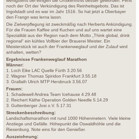
wenigstens bei einigen die Ortskenntnis besser geworden. Fehlt
noch der Ort der Verkündigung des Reinheitsgebots. Das ist
Ingolstadt und es war im Jahr 1516. So hat jetzt a Oberbayer
den Frangn was lerna lassn.
Die Zielverpflegung ist zweckmäßig nach Herberts Ankündigung.
Für die Frauen Kaffee und Kuchen und auf uns wartet eine
Spezialität aus der Region nach dem Motto „Think global, drink
regional“ ein kühles Vollbier der Brauerei Meister. Ein
Meisterstück ist auch der Frankenweglauf und der Zulauf wird
anhalten, wetten?
Ergebnisse Frankenweglauf Marathon
Männer:
1. Loch Eike LAC Quelle Fürth 3.20.56
2. Wagner Thomas Spiridon Frankfurt 3.55.18
3. Grallath Ulrich MTP Hersbruck 3.56.07
Frauen:
1. Schadewell Andrea Team Icehause 4.29.48
2. Reichert Käthe Operation Golden Needle 5.14.29
3. Guttenberger Josi o.V. 5.17.31
Streckenbeschreibung:
Landschaftsmarathon mit rund 1000 Höhenmetern. Viele kleine
Anstiege und Gefälle. Höhepunkt die Oswaldhöhle und die
Riesenburg. Note eins für den Genießer.
Auszeichnung: