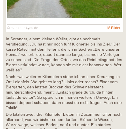
© marathon4you.de
18 Bilder
In Soranger, einem kleinen Weiler, gibt es nochmals
Verpflegung. „Du hast nur noch fünf Kilometer bis ins Ziel.“ Der
kurze Ratsch mit den Helfern, die ich in Sachen „Biere unserer
Heimat“ weiterbilde, dauert dann so lange, bis meine Verfolger
zu sehen sind. Die Frage des Ortes, wo das Reinheitsgebot des
Bieres verkündet wurde, können sie mir nicht beantworten. Wer
weiß es?
Nach zwei weiteren Kilometern stehe ich an einer Kreuzung im
Ort Leienfels. Wo geht es lang? Links oder rechts? Einer vom
Biergarten, den letzten Brocken des Schweinebratens
hinunterschluckend, meint: „Einfach grade durch, da hinten
läufst du weiter“. So spare ich mir einen weiteren Umweg. Ein
bisserl deppert schauen, dann musst du nicht fragen. Auch eine
Taktik!
Die letzten zwei, drei Kilometer bieten im Zusammenraffer noch
allerhand, was wir bisher sehen durften. Blühende Wiesen,
Wurzelwege, weicher Boden, nauf und nunter. Ein starkes