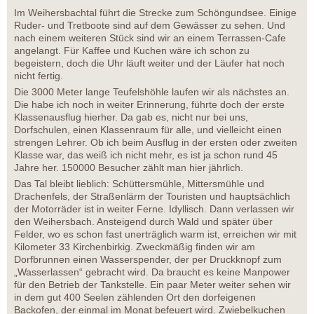
Im Weihersbachtal führt die Strecke zum Schöngundsee. Einige
Ruder- und Tretboote sind auf dem Gewässer zu sehen. Und
nach einem weiteren Stück sind wir an einem Terrassen-Cafe
angelangt. Für Kaffee und Kuchen wäre ich schon zu
begeistern, doch die Uhr läuft weiter und der Läufer hat noch
nicht fertig.
Die 3000 Meter lange Teufelshöhle laufen wir als nächstes an.
Die habe ich noch in weiter Erinnerung, führte doch der erste
Klassenausflug hierher. Da gab es, nicht nur bei uns,
Dorfschulen, einen Klassenraum für alle, und vielleicht einen
strengen Lehrer. Ob ich beim Ausflug in der ersten oder zweiten
Klasse war, das weiß ich nicht mehr, es ist ja schon rund 45
Jahre her. 150000 Besucher zählt man hier jährlich.
Das Tal bleibt lieblich: Schüttersmühle, Mittersmühle und
Drachenfels, der Straßenlärm der Touristen und hauptsächlich
der Motorräder ist in weiter Ferne. Idyllisch. Dann verlassen wir
den Weihersbach. Ansteigend durch Wald und später über
Felder, wo es schon fast unerträglich warm ist, erreichen wir mit
Kilometer 33 Kirchenbirkig. Zweckmäßig finden wir am
Dorfbrunnen einen Wasserspender, der per Druckknopf zum
„Wasserlassen“ gebracht wird. Da braucht es keine Manpower
für den Betrieb der Tankstelle. Ein paar Meter weiter sehen wir
in dem gut 400 Seelen zählenden Ort den dorfeigenen
Backofen, der einmal im Monat befeuert wird. Zwiebelkuchen