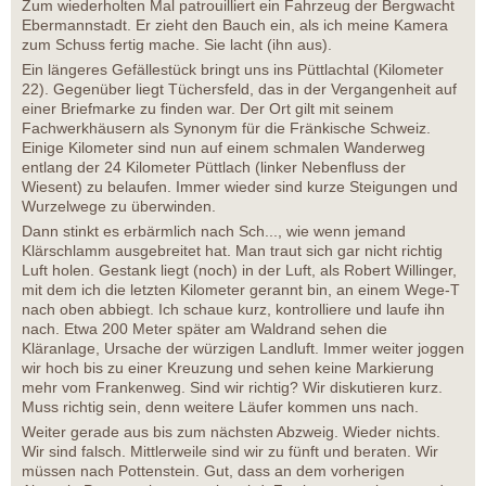
Zum wiederholten Mal patrouilliert ein Fahrzeug der Bergwacht
Ebermannstadt. Er zieht den Bauch ein, als ich meine Kamera
zum Schuss fertig mache. Sie lacht (ihn aus).
Ein längeres Gefällestück bringt uns ins Püttlachtal (Kilometer
22). Gegenüber liegt Tüchersfeld, das in der Vergangenheit auf
einer Briefmarke zu finden war. Der Ort gilt mit seinem
Fachwerkhäusern als Synonym für die Fränkische Schweiz.
Einige Kilometer sind nun auf einem schmalen Wanderweg
entlang der 24 Kilometer Püttlach (linker Nebenfluss der
Wiesent) zu belaufen. Immer wieder sind kurze Steigungen und
Wurzelwege zu überwinden.
Dann stinkt es erbärmlich nach Sch..., wie wenn jemand
Klärschlamm ausgebreitet hat. Man traut sich gar nicht richtig
Luft holen. Gestank liegt (noch) in der Luft, als Robert Willinger,
mit dem ich die letzten Kilometer gerannt bin, an einem Wege-T
nach oben abbiegt. Ich schaue kurz, kontrolliere und laufe ihn
nach. Etwa 200 Meter später am Waldrand sehen die
Kläranlage, Ursache der würzigen Landluft. Immer weiter joggen
wir hoch bis zu einer Kreuzung und sehen keine Markierung
mehr vom Frankenweg. Sind wir richtig? Wir diskutieren kurz.
Muss richtig sein, denn weitere Läufer kommen uns nach.
Weiter gerade aus bis zum nächsten Abzweig. Wieder nichts.
Wir sind falsch. Mittlerweile sind wir zu fünft und beraten. Wir
müssen nach Pottenstein. Gut, dass an dem vorherigen