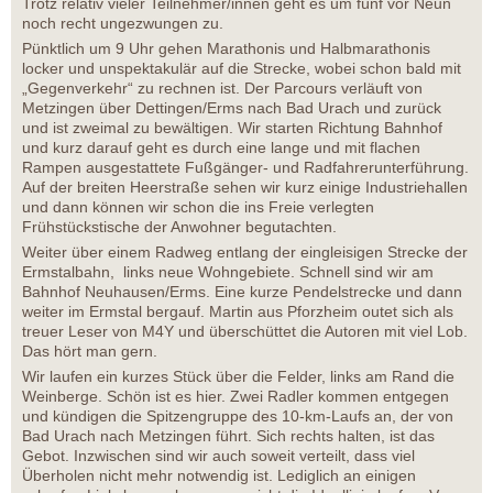
Trotz relativ vieler Teilnehmer/innen geht es um fünf vor Neun
noch recht ungezwungen zu.
Pünktlich um 9 Uhr gehen Marathonis und Halbmarathonis
locker und unspektakulär auf die Strecke, wobei schon bald mit
„Gegenverkehr“ zu rechnen ist. Der Parcours verläuft von
Metzingen über Dettingen/Erms nach Bad Urach und zurück
und ist zweimal zu bewältigen. Wir starten Richtung Bahnhof
und kurz darauf geht es durch eine lange und mit flachen
Rampen ausgestattete Fußgänger- und Radfahrerunterführung.
Auf der breiten Heerstraße sehen wir kurz einige Industriehallen
und dann können wir schon die ins Freie verlegten
Frühstückstische der Anwohner begutachten.
Weiter über einem Radweg entlang der eingleisigen Strecke der
Ermstalbahn, links neue Wohngebiete. Schnell sind wir am
Bahnhof Neuhausen/Erms. Eine kurze Pendelstrecke und dann
weiter im Ermstal bergauf. Martin aus Pforzheim outet sich als
treuer Leser von M4Y und überschüttet die Autoren mit viel Lob.
Das hört man gern.
Wir laufen ein kurzes Stück über die Felder, links am Rand die
Weinberge. Schön ist es hier. Zwei Radler kommen entgegen
und kündigen die Spitzengruppe des 10-km-Laufs an, der von
Bad Urach nach Metzingen führt. Sich rechts halten, ist das
Gebot. Inzwischen sind wir auch soweit verteilt, dass viel
Überholen nicht mehr notwendig ist. Lediglich an einigen