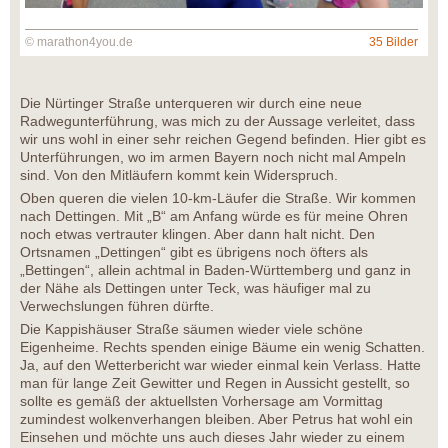
© marathon4you.de
35 Bilder
Die Nürtinger Straße unterqueren wir durch eine neue
Radwegunterführung, was mich zu der Aussage verleitet, dass
wir uns wohl in einer sehr reichen Gegend befinden. Hier gibt es
Unterführungen, wo im armen Bayern noch nicht mal Ampeln
sind. Von den Mitläufern kommt kein Widerspruch.
Oben queren die vielen 10-km-Läufer die Straße. Wir kommen
nach Dettingen. Mit „B“ am Anfang würde es für meine Ohren
noch etwas vertrauter klingen. Aber dann halt nicht. Den
Ortsnamen „Dettingen“ gibt es übrigens noch öfters als
„Bettingen“, allein achtmal in Baden-Württemberg und ganz in
der Nähe als Dettingen unter Teck, was häufiger mal zu
Verwechslungen führen dürfte.
Die Kappishäuser Straße säumen wieder viele schöne
Eigenheime. Rechts spenden einige Bäume ein wenig Schatten.
Ja, auf den Wetterbericht war wieder einmal kein Verlass. Hatte
man für lange Zeit Gewitter und Regen in Aussicht gestellt, so
sollte es gemäß der aktuellsten Vorhersage am Vormittag
zumindest wolkenverhangen bleiben. Aber Petrus hat wohl ein
Einsehen und möchte uns auch dieses Jahr wieder zu einem