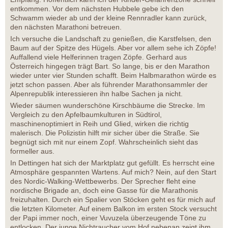
entkommen. Vor dem nächsten Hubbele gebe ich den
Schwamm wieder ab und der kleine Rennradler kann zurück,
den nächsten Marathoni betreuen.
Ich versuche die Landschaft zu genießen, die Karstfelsen, den
Baum auf der Spitze des Hügels. Aber vor allem sehe ich Zöpfe!
Auffallend viele Helferinnen tragen Zöpfe. Gerhard aus
Österreich hingegen trägt Bart. So lange, bis er den Marathon
wieder unter vier Stunden schafft. Beim Halbmarathon würde es
jetzt schon passen. Aber als führender Marathonsammler der
Alpenrepublik interessieren ihn halbe Sachen ja nicht.
Wieder säumen wunderschöne Kirschbäume die Strecke. Im
Vergleich zu den Apfelbaumkulturen in Südtirol,
maschinenoptimiert in Reih und Glied, wirken die richtig
malerisch. Die Polizistin hilft mir sicher über die Straße. Sie
begnügt sich mit nur einem Zopf. Wahrscheinlich sieht das
formeller aus.
In Dettingen hat sich der Marktplatz gut gefüllt. Es herrscht eine
Atmosphäre gespannten Wartens. Auf mich? Nein, auf den Start
des Nordic-Walking-Wettbewerbs. Der Sprecher fleht eine
nordische Brigade an, doch eine Gasse für die Marathonis
freizuhalten. Durch ein Spalier von Stöcken geht es für mich auf
die letzten Kilometer. Auf einem Balkon im ersten Stock versucht
der Papi immer noch, einer Vuvuzela überzeugende Töne zu
entlocken. Der junge Nichtraucher vom Hof nebenan zeigt ihm,