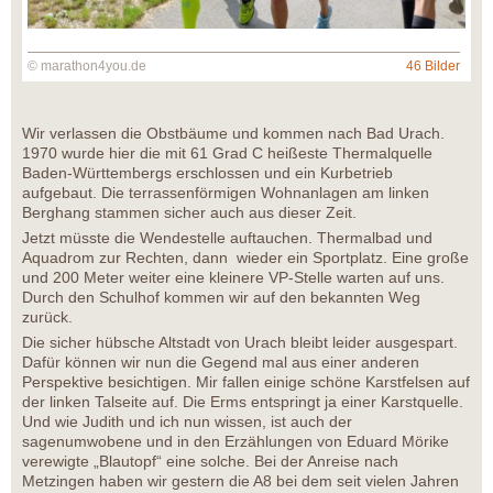
© marathon4you.de
46 Bilder
Wir verlassen die Obstbäume und kommen nach Bad Urach.
1970 wurde hier die mit 61 Grad C heißeste Thermalquelle
Baden-Württembergs erschlossen und ein Kurbetrieb
aufgebaut. Die terrassenförmigen Wohnanlagen am linken
Berghang stammen sicher auch aus dieser Zeit.
Jetzt müsste die Wendestelle auftauchen. Thermalbad und
Aquadrom zur Rechten, dann wieder ein Sportplatz. Eine große
und 200 Meter weiter eine kleinere VP-Stelle warten auf uns.
Durch den Schulhof kommen wir auf den bekannten Weg
zurück.
Die sicher hübsche Altstadt von Urach bleibt leider ausgespart.
Dafür können wir nun die Gegend mal aus einer anderen
Perspektive besichtigen. Mir fallen einige schöne Karstfelsen auf
der linken Talseite auf. Die Erms entspringt ja einer Karstquelle.
Und wie Judith und ich nun wissen, ist auch der
sagenumwobene und in den Erzählungen von Eduard Mörike
verewigte „Blautopf“ eine solche. Bei der Anreise nach
Metzingen haben wir gestern die A8 bei dem seit vielen Jahren