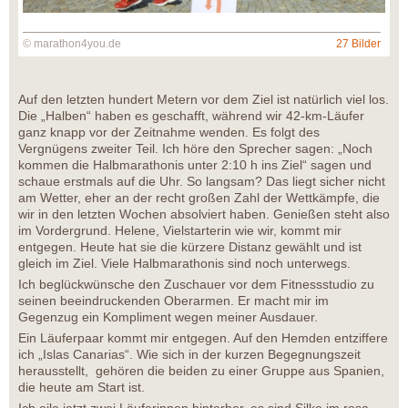
© marathon4you.de
27 Bilder
Auf den letzten hundert Metern vor dem Ziel ist natürlich viel los.
Die „Halben“ haben es geschafft, während wir 42-km-Läufer
ganz knapp vor der Zeitnahme wenden. Es folgt des
Vergnügens zweiter Teil. Ich höre den Sprecher sagen: „Noch
kommen die Halbmarathonis unter 2:10 h ins Ziel“ sagen und
schaue erstmals auf die Uhr. So langsam? Das liegt sicher nicht
am Wetter, eher an der recht großen Zahl der Wettkämpfe, die
wir in den letzten Wochen absolviert haben. Genießen steht also
im Vordergrund. Helene, Vielstarterin wie wir, kommt mir
entgegen. Heute hat sie die kürzere Distanz gewählt und ist
gleich im Ziel. Viele Halbmarathonis sind noch unterwegs.
Ich beglückwünsche den Zuschauer vor dem Fitnessstudio zu
seinen beeindruckenden Oberarmen. Er macht mir im
Gegenzug ein Kompliment wegen meiner Ausdauer.
Ein Läuferpaar kommt mir entgegen. Auf den Hemden entziffere
ich „Islas Canarias“. Wie sich in der kurzen Begegnungszeit
herausstellt, gehören die beiden zu einer Gruppe aus Spanien,
die heute am Start ist.