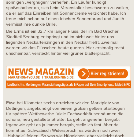
sonnigen „Vergnügen“ verhelfen. Ein Läufer kündigt
spaßeshalber an, sich beim Veranstalter beschweren zu wollen,
da er auf das Einreiben mit Sonnencreme verzichtet habe. Ich
freue mich schon auf einen frischen Sonnenbrand und Judith
vermisst ihre dunkle Brille.
Die Erms ist ein 32,7 km langer Fluss, der im Bad Uracher
Stadtteil Seeburg entspringt und im nicht weit hinter uns
liegenden Neckartenzlingen in den Neckar fließt. Zweimal
werden wir das Flüsschen heute queren. Hier erstmalig recht
unscheinbar, versteckt hinter viel grüner Blätterpracht.
Etwa bei Kilometer sechs erreichen wir den Marktplatz von
Dettingen, angekündigt von einem großen gelben Startbogen
für spätere Wettbewerbe. Viele Fachwerkhäuser säumen die
schöne, neu gestaltete Straße. Es geht angenehm bergab.
Irgendwie geht es ja immer bergab, stelle ich fest. Aber da
kommt auf Schwäbisch Widerspruch; es würden noch zwei
„Hubbele“ folgen. So was wie Hügelchen, aber vielleicht doch