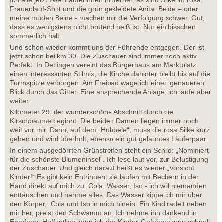
Ich eile jetzt zwei Läuferinnen hinterher, es sind Silke im rosa
Frauenlauf-Shirt und die grün gekleidete Anita. Beide – oder
meine müden Beine - machen mir die Verfolgung schwer. Gut,
dass es wenigstens nicht brütend heiß ist. Nur ein bisschen
sommerlich halt.
Und schon wieder kommt uns der Führende entgegen. Der ist
jetzt schon bei km 39. Die Zuschauer sind immer noch aktiv.
Perfekt. In Dettingen vereint das Bürgerhaus am Marktplatz
einen interessanten Stilmix, die Kirche dahinter bleibt bis auf die
Turmspitze verborgen. Am Freibad wage ich einen genaueren
Blick durch das Gitter. Eine ansprechende Anlage, ich laufe aber
weiter.
Kilometer 29, der wunderschöne Abschnitt durch die
Kirschbäume beginnt. Die beiden Damen liegen immer noch
weit vor mir. Dann, auf dem „Hubbele“, muss die rosa Silke kurz
gehen und wird überholt, ebenso ein gut gelauntes Läuferpaar.
In einem ausgedörrten Grünstreifen steht ein Schild: „Nominiert
für die schönste Blumeninsel“. Ich lese laut vor, zur Belustigung
der Zuschauer. Und gleich darauf heißt es wieder „Vorsicht
Kinder!“ Es gibt kein Entrinnen, sie laufen mit Bechern in der
Hand direkt auf mich zu. Cola, Wasser, Iso - ich will niemanden
enttäuschen und nehme alles. Das Wasser kippe ich mir über
den Körper, Cola und Iso in mich hinein. Ein Kind radelt neben
mir her, preist den Schwamm an. Ich nehme ihn dankend in
Empfang. Hoffentlich kann ich der Kinder-Gefahrenzone schnell