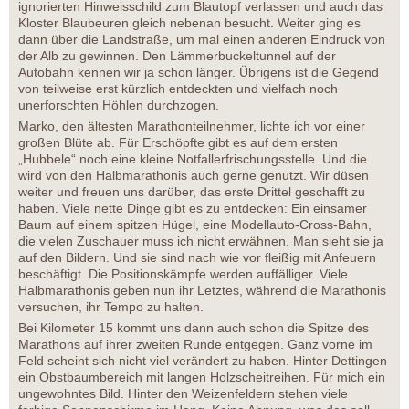
ignorierten Hinweisschild zum Blautopf verlassen und auch das
Kloster Blaubeuren gleich nebenan besucht. Weiter ging es
dann über die Landstraße, um mal einen anderen Eindruck von
der Alb zu gewinnen. Den Lämmerbuckeltunnel auf der
Autobahn kennen wir ja schon länger. Übrigens ist die Gegend
von teilweise erst kürzlich entdeckten und vielfach noch
unerforschten Höhlen durchzogen.
Marko, den ältesten Marathonteilnehmer, lichte ich vor einer
großen Blüte ab. Für Erschöpfte gibt es auf dem ersten
„Hubbele“ noch eine kleine Notfallerfrischungsstelle. Und die
wird von den Halbmarathonis auch gerne genutzt. Wir düsen
weiter und freuen uns darüber, das erste Drittel geschafft zu
haben. Viele nette Dinge gibt es zu entdecken: Ein einsamer
Baum auf einem spitzen Hügel, eine Modellauto-Cross-Bahn,
die vielen Zuschauer muss ich nicht erwähnen. Man sieht sie ja
auf den Bildern. Und sie sind nach wie vor fleißig mit Anfeuern
beschäftigt. Die Positionskämpfe werden auffälliger. Viele
Halbmarathonis geben nun ihr Letztes, während die Marathonis
versuchen, ihr Tempo zu halten.
Bei Kilometer 15 kommt uns dann auch schon die Spitze des
Marathons auf ihrer zweiten Runde entgegen. Ganz vorne im
Feld scheint sich nicht viel verändert zu haben. Hinter Dettingen
ein Obstbaumbereich mit langen Holzscheitreihen. Für mich ein
ungewohntes Bild. Hinter den Weizenfeldern stehen viele