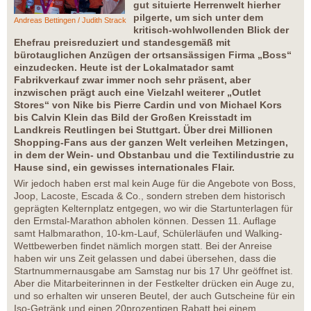
gut situierte Herrenwelt hierher
pilgerte, um sich unter dem
Andreas Bettingen / Judith Strack
kritisch-wohlwollenden Blick der
Ehefrau preisreduziert und standesgemäß mit
bürotauglichen Anzügen der ortsansässigen Firma „Boss“
einzudecken. Heute ist der Lokalmatador samt
Fabrikverkauf zwar immer noch sehr präsent, aber
inzwischen prägt auch eine Vielzahl weiterer „Outlet
Stores“ von Nike bis Pierre Cardin und von Michael Kors
bis Calvin Klein das Bild der Großen Kreisstadt im
Landkreis Reutlingen bei Stuttgart. Über drei Millionen
Shopping-Fans aus der ganzen Welt verleihen Metzingen,
in dem der Wein- und Obstanbau und die Textilindustrie zu
Hause sind, ein gewisses internationales Flair.
Wir jedoch haben erst mal kein Auge für die Angebote von Boss,
Joop, Lacoste, Escada & Co., sondern streben dem historisch
geprägten Kelternplatz entgegen, wo wir die Startunterlagen für
den Ermstal-Marathon abholen können. Dessen 11. Auflage
samt Halbmarathon, 10-km-Lauf, Schülerläufen und Walking-
Wettbewerben findet nämlich morgen statt. Bei der Anreise
haben wir uns Zeit gelassen und dabei übersehen, dass die
Startnummernausgabe am Samstag nur bis 17 Uhr geöffnet ist.
Aber die Mitarbeiterinnen in der Festkelter drücken ein Auge zu,
und so erhalten wir unseren Beutel, der auch Gutscheine für ein
Iso-Getränk und einen 20prozentigen Rabatt bei einem