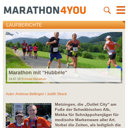
LAUFBERICHTE
Marathon mit ''Hubbele''
14.07.19
Ermstal-Marathon
Autor:
Andreas Bettingen / Judith Strack
Metzingen, die „Outlet City“ am
Fuße der Schwäbischen Alb,
Mekka für Schnäppchenjäger für
modische Markenware aller Art.
Vorbei die Zeiten, als lediglich die