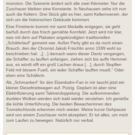
monoton. Die Szenerie ändert sich alle zwei Kilometer. Nur die
Zuschauer bleiben eine Konstante. In Neuhausen sehe ich nun
auch die Keltern. Drei Stück gibt es hier, samt Kelternverein, der
sich um die historischen Gebäude kümmert.
Eine Finisherin kommt mir samt Medaille entgegen, sie geht
barfuß durch das frisch gemähte Kornfeld. Jetzt wird mir klar,
was mit dem auf Plakaten angekündigten traditionellen
„Schäferlauf“ gemeint war: Außer Party gibt es da noch einen
Brauch, den der Chronist Jakob Frischlin anno 1599 wohl so
beschrieben hat: „[…] darnach wann dieser Dantz vergangen,
die Schäffer zu lauffen anfangen, ziehen sich bis auffs Hemmet
aus, es würdt offt ein groß Lachen draus […], durch Stupflen
Feld mit blosem Fueß, ein ieder Schäffer lauffen mueß.“ Oder
eben eine Schäferin.
Als „Schmankerl“ für den Eisenbahn-Fan in mir taucht jetzt ein
kleiner Dieseltriebwagen auf. Putzig. Geplant ist aber eine
Elektrifizierung samt Taktverdoppelung. Die aufkommenden
dunklen Wolken werden sich bald wieder verziehen. Ich genieße
die kühle Unterführung. Die beiden Bewacherinnen des
Tunnelschlunds erkennen mich wieder. Meine kurze Gehpause
wird von einem Zuschauer nicht akzeptiert. Er tut alles, um mich
zum Laufen zu bewegen. Natürlich nur verbal.