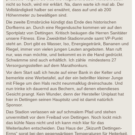
nicht so hoch, wird mir erklärt. Na, dann warte ich mal ab. Der
Vollständigkeit halber sei erwähnt, dass auf und ab 200
Höhenmeter zu bewältigen sind.
Die zweite Ermsbrücke kündigt das Ende des historischen
Dorfkerns an. Durch eine Regendusche kommen wir auf den
Sportplatz von Dettingen. Kritisch beäugen die Herren Sanitäter
unsere Fitness. Eine Zweidrittel-Stadionrunde samt VP-Punkt
steht an. Dort gibt es Wasser, Iso, Energiegetränk, Bananen und
Riegel, immer von vielen jungen Leuten angeboten. Man ruft
nur, was man möchte, und bekommt es in die Hand gedrückt.
Schwämme sind auch erhältlich. Ich zähle mindestens 27
Versorgungsstellen auf dem Marathonkurs.
Vor dem Start saß ich heute auf einer Bank in der Kelter und
bemerkte eine Werbetafel, auf der ein bebrillter kleiner Junge
mit Fliege um den Hals recht neunmalklug dreinschaute. Und
nun trinke ich dauernd aus Bechern, auf denen ebendieses
Gesicht prangt. Kein Wunder, denn der Hersteller Uniplast hat
hier in Dettingen seinen Hauptsitz und ist damit natürlich
Sponsor.
Das Stadion verlassen wir auf schmalem Pfad und stehen
unvermittelt vor dem Freibad von Dettingen. Noch lockt mich
das kühle Nass nicht und ich kann mich klar für das
Weiterlaufen entscheiden. Das Haus der „Skizunft Dettingen-
Erms“ sorgt bei den gegenwärtigen Temperaturen für Heiterkeit.