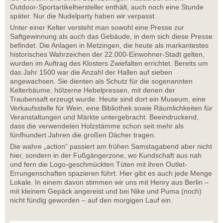
Outdoor-Sportartikelhersteller enthält, auch noch eine Stunde
später. Nur die Nudelparty haben wir verpasst.
Unter einer Kelter versteht man sowohl eine Presse zur
Saftgewinnung als auch das Gebäude, in dem sich diese Presse
befindet. Die Anlagen in Metzingen, die heute als markantestes
historisches Wahrzeichen der 22.000-Einwohner-Stadt gelten,
wurden im Auftrag des Klosters Zwiefalten errichtet. Bereits um
das Jahr 1500 war die Anzahl der Hallen auf sieben
angewachsen. Sie dienten als Schutz für die sogenannten
Kelterbäume, hölzerne Hebelpressen, mit denen der
Traubensaft erzeugt wurde. Heute sind dort ein Museum, eine
Verkaufsstelle für Wein, eine Bibliothek sowie Räumlichkeiten für
Veranstaltungen und Märkte untergebracht. Beeindruckend,
dass die verwendeten Holzstämme schon seit mehr als
fünfhundert Jahren die großen Dächer tragen.
Die wahre „action“ passiert am frühen Samstagabend aber nicht
hier, sondern in der Fußgängerzone, wo Kundschaft aus nah
und fern die Logo-geschmückten Tüten mit ihren Outlet-
Errungenschaften spazieren führt. Hier gibt es auch jede Menge
Lokale. In einem davon stimmen wir uns mit Henry aus Berlin –
mit kleinem Gepäck angereist und bei Nike und Puma (noch)
nicht fündig geworden – auf den morgigen Lauf ein.