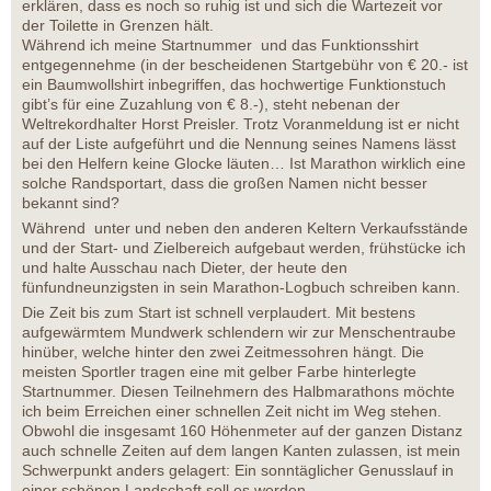
erklären, dass es noch so ruhig ist und sich die Wartezeit vor
der Toilette in Grenzen hält.
Während ich meine Startnummer und das Funktionsshirt
entgegennehme (in der bescheidenen Startgebühr von € 20.- ist
ein Baumwollshirt inbegriffen, das hochwertige Funktionstuch
gibt’s für eine Zuzahlung von € 8.-), steht nebenan der
Weltrekordhalter Horst Preisler. Trotz Voranmeldung ist er nicht
auf der Liste aufgeführt und die Nennung seines Namens lässt
bei den Helfern keine Glocke läuten… Ist Marathon wirklich eine
solche Randsportart, dass die großen Namen nicht besser
bekannt sind?
Während unter und neben den anderen Keltern Verkaufsstände
und der Start- und Zielbereich aufgebaut werden, frühstücke ich
und halte Ausschau nach Dieter, der heute den
fünfundneunzigsten in sein Marathon-Logbuch schreiben kann.
Die Zeit bis zum Start ist schnell verplaudert. Mit bestens
aufgewärmtem Mundwerk schlendern wir zur Menschentraube
hinüber, welche hinter den zwei Zeitmessohren hängt. Die
meisten Sportler tragen eine mit gelber Farbe hinterlegte
Startnummer. Diesen Teilnehmern des Halbmarathons möchte
ich beim Erreichen einer schnellen Zeit nicht im Weg stehen.
Obwohl die insgesamt 160 Höhenmeter auf der ganzen Distanz
auch schnelle Zeiten auf dem langen Kanten zulassen, ist mein
Schwerpunkt anders gelagert: Ein sonntäglicher Genusslauf in
einer schönen Landschaft soll es werden.