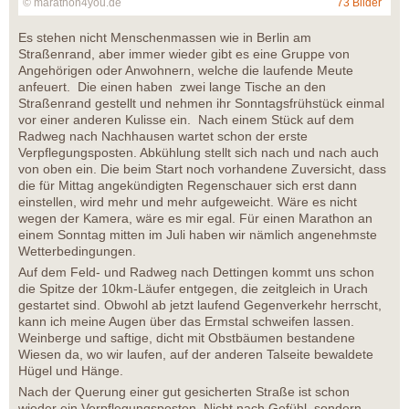
© marathon4you.de
73 Bilder
Es stehen nicht Menschenmassen wie in Berlin am
Straßenrand, aber immer wieder gibt es eine Gruppe von
Angehörigen oder Anwohnern, welche die laufende Meute
anfeuert. Die einen haben zwei lange Tische an den
Straßenrand gestellt und nehmen ihr Sonntagsfrühstück einmal
vor einer anderen Kulisse ein. Nach einem Stück auf dem
Radweg nach Nachhausen wartet schon der erste
Verpflegungsposten. Abkühlung stellt sich nach und nach auch
von oben ein. Die beim Start noch vorhandene Zuversicht, dass
die für Mittag angekündigten Regenschauer sich erst dann
einstellen, wird mehr und mehr aufgeweicht. Wäre es nicht
wegen der Kamera, wäre es mir egal. Für einen Marathon an
einem Sonntag mitten im Juli haben wir nämlich angenehmste
Wetterbedingungen.
Auf dem Feld- und Radweg nach Dettingen kommt uns schon
die Spitze der 10km-Läufer entgegen, die zeitgleich in Urach
gestartet sind. Obwohl ab jetzt laufend Gegenverkehr herrscht,
kann ich meine Augen über das Ermstal schweifen lassen.
Weinberge und saftige, dicht mit Obstbäumen bestandene
Wiesen da, wo wir laufen, auf der anderen Talseite bewaldete
Hügel und Hänge.
Nach der Querung einer gut gesicherten Straße ist schon
wieder ein Verpflegungsposten. Nicht nach Gefühl, sondern