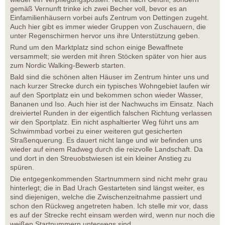
gemäß Vernunft trinke ich zwei Becher voll, bevor es an
Einfamilienhäusern vorbei aufs Zentrum von Dettingen zugeht.
Auch hier gibt es immer wieder Gruppen von Zuschauern, die
unter Regenschirmen hervor uns ihre Unterstützung geben.
Rund um den Marktplatz sind schon einige Bewaffnete
versammelt; sie werden mit ihren Stöcken später von hier aus
zum Nordic Walking-Bewerb starten.
Bald sind die schönen alten Häuser im Zentrum hinter uns und
nach kurzer Strecke durch ein typisches Wohngebiet laufen wir
auf den Sportplatz ein und bekommen schon wieder Wasser,
Bananen und Iso. Auch hier ist der Nachwuchs im Einsatz. Nach
dreiviertel Runden in der eigentlich falschen Richtung verlassen
wir den Sportplatz. Ein nicht asphaltierter Weg führt uns am
Schwimmbad vorbei zu einer weiteren gut gesicherten
Straßenquerung. Es dauert nicht lange und wir befinden uns
wieder auf einem Radweg durch die reizvolle Landschaft. Da
und dort in den Streuobstwiesen ist ein kleiner Anstieg zu
spüren.
Die entgegenkommenden Startnummern sind nicht mehr grau
hinterlegt; die in Bad Urach Gestarteten sind längst weiter, es
sind diejenigen, welche die Zwischenzeitnahme passiert und
schon den Rückweg angetreten haben. Ich stelle mir vor, dass
es auf der Strecke recht einsam werden wird, wenn nur noch die
weißen Startnummern unterwegs sind.