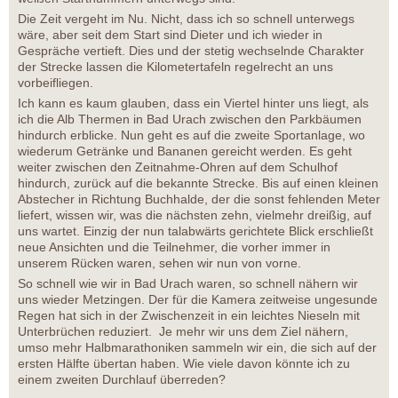
Die Zeit vergeht im Nu. Nicht, dass ich so schnell unterwegs
wäre, aber seit dem Start sind Dieter und ich wieder in
Gespräche vertieft. Dies und der stetig wechselnde Charakter
der Strecke lassen die Kilometertafeln regelrecht an uns
vorbeifliegen.
Ich kann es kaum glauben, dass ein Viertel hinter uns liegt, als
ich die Alb Thermen in Bad Urach zwischen den Parkbäumen
hindurch erblicke. Nun geht es auf die zweite Sportanlage, wo
wiederum Getränke und Bananen gereicht werden. Es geht
weiter zwischen den Zeitnahme-Ohren auf dem Schulhof
hindurch, zurück auf die bekannte Strecke. Bis auf einen kleinen
Abstecher in Richtung Buchhalde, der die sonst fehlenden Meter
liefert, wissen wir, was die nächsten zehn, vielmehr dreißig, auf
uns wartet. Einzig der nun talabwärts gerichtete Blick erschließt
neue Ansichten und die Teilnehmer, die vorher immer in
unserem Rücken waren, sehen wir nun von vorne.
So schnell wie wir in Bad Urach waren, so schnell nähern wir
uns wieder Metzingen. Der für die Kamera zeitweise ungesunde
Regen hat sich in der Zwischenzeit in ein leichtes Nieseln mit
Unterbrüchen reduziert. Je mehr wir uns dem Ziel nähern,
umso mehr Halbmarathoniken sammeln wir ein, die sich auf der
ersten Hälfte übertan haben. Wie viele davon könnte ich zu
einem zweiten Durchlauf überreden?