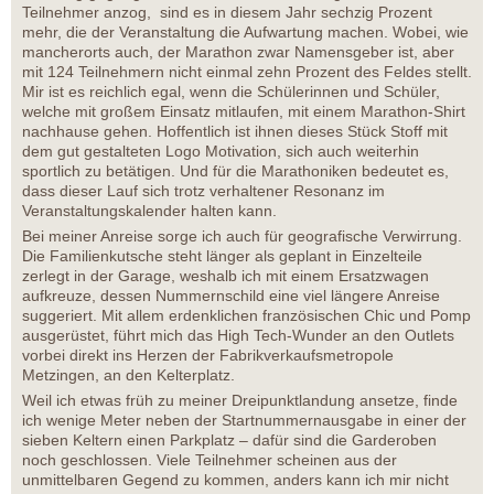
Teilnehmer anzog, sind es in diesem Jahr sechzig Prozent
mehr, die der Veranstaltung die Aufwartung machen. Wobei, wie
mancherorts auch, der Marathon zwar Namensgeber ist, aber
mit 124 Teilnehmern nicht einmal zehn Prozent des Feldes stellt.
Mir ist es reichlich egal, wenn die Schülerinnen und Schüler,
welche mit großem Einsatz mitlaufen, mit einem Marathon-Shirt
nachhause gehen. Hoffentlich ist ihnen dieses Stück Stoff mit
dem gut gestalteten Logo Motivation, sich auch weiterhin
sportlich zu betätigen. Und für die Marathoniken bedeutet es,
dass dieser Lauf sich trotz verhaltener Resonanz im
Veranstaltungskalender halten kann.
Bei meiner Anreise sorge ich auch für geografische Verwirrung.
Die Familienkutsche steht länger als geplant in Einzelteile
zerlegt in der Garage, weshalb ich mit einem Ersatzwagen
aufkreuze, dessen Nummernschild eine viel längere Anreise
suggeriert. Mit allem erdenklichen französischen Chic und Pomp
ausgerüstet, führt mich das High Tech-Wunder an den Outlets
vorbei direkt ins Herzen der Fabrikverkaufsmetropole
Metzingen, an den Kelterplatz.
Weil ich etwas früh zu meiner Dreipunktlandung ansetze, finde
ich wenige Meter neben der Startnummernausgabe in einer der
sieben Keltern einen Parkplatz – dafür sind die Garderoben
noch geschlossen. Viele Teilnehmer scheinen aus der
unmittelbaren Gegend zu kommen, anders kann ich mir nicht