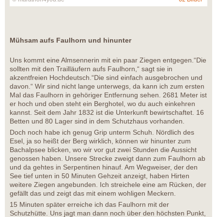
Mühsam aufs Faulhorn und hinunter
Uns kommt eine Almsennerin mit ein paar Ziegen entgegen.“Die
sollten mit den Trailläufern aufs Faulhorn,“ sagt sie in
akzentfreien Hochdeutsch.“Die sind einfach ausgebrochen und
davon.“ Wir sind nicht lange unterwegs, da kann ich zum ersten
Mal das Faulhorn in gehöriger Entfernung sehen. 2681 Meter ist
er hoch und oben steht ein Berghotel, wo du auch einkehren
kannst. Seit dem Jahr 1832 ist die Unterkunft bewirtschaftet. 16
Betten und 80 Lager sind in dem Schutzhaus vorhanden.
Doch noch habe ich genug Grip unterm Schuh. Nördlich des
Esel, ja so heißt der Berg wirklich, können wir hinunter zum
Bachalpsee blicken, wo wir vor gut zwei Stunden die Aussicht
genossen haben. Unsere Strecke zweigt dann zum Faulhorn ab
und da gehtes in Serpentinen hinauf. Am Wegweiser, der den
See tief unten in 50 Minuten Gehzeit anzeigt, haben Hirten
weitere Ziegen angebunden. Ich streichele eine am Rücken, der
gefällt das und zeigt das mit einem wohligen Meckern.
15 Minuten später erreiche ich das Faulhorn mit der
Schutzhütte. Uns jagt man dann noch über den höchsten Punkt,