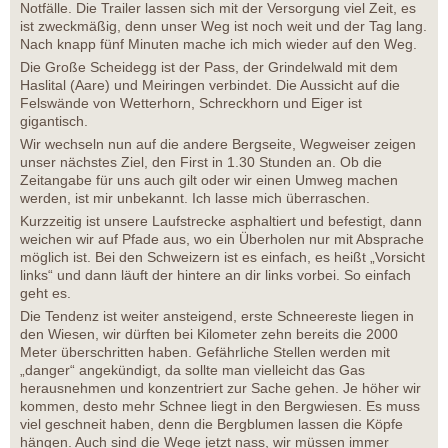
Notfälle. Die Trailer lassen sich mit der Versorgung viel Zeit, es
ist zweckmäßig, denn unser Weg ist noch weit und der Tag lang.
Nach knapp fünf Minuten mache ich mich wieder auf den Weg.
Die Große Scheidegg ist der Pass, der Grindelwald mit dem
Haslital (Aare) und Meiringen verbindet. Die Aussicht auf die
Felswände von Wetterhorn, Schreckhorn und Eiger ist
gigantisch.
Wir wechseln nun auf die andere Bergseite, Wegweiser zeigen
unser nächstes Ziel, den First in 1.30 Stunden an. Ob die
Zeitangabe für uns auch gilt oder wir einen Umweg machen
werden, ist mir unbekannt. Ich lasse mich überraschen.
Kurzzeitig ist unsere Laufstrecke asphaltiert und befestigt, dann
weichen wir auf Pfade aus, wo ein Überholen nur mit Absprache
möglich ist. Bei den Schweizern ist es einfach, es heißt „Vorsicht
links“ und dann läuft der hintere an dir links vorbei. So einfach
geht es.
Die Tendenz ist weiter ansteigend, erste Schneereste liegen in
den Wiesen, wir dürften bei Kilometer zehn bereits die 2000
Meter überschritten haben. Gefährliche Stellen werden mit
„danger“ angekündigt, da sollte man vielleicht das Gas
herausnehmen und konzentriert zur Sache gehen. Je höher wir
kommen, desto mehr Schnee liegt in den Bergwiesen. Es muss
viel geschneit haben, denn die Bergblumen lassen die Köpfe
hängen. Auch sind die Wege jetzt nass, wir müssen immer