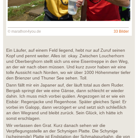
© marathon4you.de
33 Bilder
Ein Läufer, auf einem Feld liegend, hebt nur auf Zuruf seinen
Kopf und pennt weiter. Alles ist okay. Zwischen Loucherhorn
und Oberberghorn stellt sich uns eine Eisentreppe in den Weg,
an der wir nach oben müssen. Und kurz zuvor haben wir eine
tolle Aussicht nach Norden, wo wir über 1000 Höhenmeter tiefer
den Brienzer und Thuner See sehen. Toll.
Dann fällt mir ein Japaner auf, der läuft total aus dem Ruder.
Bergab springt der wie eine Gänse, dann schleicht er wieder
dahin. Ich muss mich vorbei quälen. Angezogen ist er wie ein
Eisbär: Regenjacke und Regenhose. Später gleiches Spiel: Er
vorbei im Galopp, dann verzögert er und setzt sich schließlich
an den Wegrand und bleibt zurück. Sein Glück, ich hätte ich
sonst erschlagen.
Wir verlassen den Grat. Kurz danach sehen wir die
Verpflegungsstelle an der Schynigen Platte. Die Schynige
(scheinende) Platte ist Endstation der Schmalspurbahn, die von