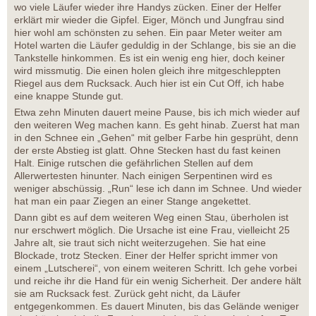
wo viele Läufer wieder ihre Handys zücken. Einer der Helfer
erklärt mir wieder die Gipfel. Eiger, Mönch und Jungfrau sind
hier wohl am schönsten zu sehen. Ein paar Meter weiter am
Hotel warten die Läufer geduldig in der Schlange, bis sie an die
Tankstelle hinkommen. Es ist ein wenig eng hier, doch keiner
wird missmutig. Die einen holen gleich ihre mitgeschleppten
Riegel aus dem Rucksack. Auch hier ist ein Cut Off, ich habe
eine knappe Stunde gut.
Etwa zehn Minuten dauert meine Pause, bis ich mich wieder auf
den weiteren Weg machen kann. Es geht hinab. Zuerst hat man
in den Schnee ein „Gehen“ mit gelber Farbe hin gesprüht, denn
der erste Abstieg ist glatt. Ohne Stecken hast du fast keinen
Halt. Einige rutschen die gefährlichen Stellen auf dem
Allerwertesten hinunter. Nach einigen Serpentinen wird es
weniger abschüssig. „Run“ lese ich dann im Schnee. Und wieder
hat man ein paar Ziegen an einer Stange angekettet.
Dann gibt es auf dem weiteren Weg einen Stau, überholen ist
nur erschwert möglich. Die Ursache ist eine Frau, vielleicht 25
Jahre alt, sie traut sich nicht weiterzugehen. Sie hat eine
Blockade, trotz Stecken. Einer der Helfer spricht immer von
einem „Lutscherei“, von einem weiteren Schritt. Ich gehe vorbei
und reiche ihr die Hand für ein wenig Sicherheit. Der andere hält
sie am Rucksack fest. Zurück geht nicht, da Läufer
entgegenkommen. Es dauert Minuten, bis das Gelände weniger