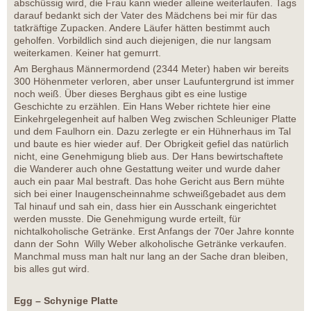
abschüssig wird, die Frau kann wieder alleine weiterlaufen. Tags
darauf bedankt sich der Vater des Mädchens bei mir für das
tatkräftige Zupacken. Andere Läufer hätten bestimmt auch
geholfen. Vorbildlich sind auch diejenigen, die nur langsam
weiterkamen. Keiner hat gemurrt.
Am Berghaus Männermordend (2344 Meter) haben wir bereits
300 Höhenmeter verloren, aber unser Laufuntergrund ist immer
noch weiß. Über dieses Berghaus gibt es eine lustige
Geschichte zu erzählen. Ein Hans Weber richtete hier eine
Einkehrgelegenheit auf halben Weg zwischen Schleuniger Platte
und dem Faulhorn ein. Dazu zerlegte er ein Hühnerhaus im Tal
und baute es hier wieder auf. Der Obrigkeit gefiel das natürlich
nicht, eine Genehmigung blieb aus. Der Hans bewirtschaftete
die Wanderer auch ohne Gestattung weiter und wurde daher
auch ein paar Mal bestraft. Das hohe Gericht aus Bern mühte
sich bei einer Inaugenscheinnahme schweißgebadet aus dem
Tal hinauf und sah ein, dass hier ein Ausschank eingerichtet
werden musste. Die Genehmigung wurde erteilt, für
nichtalkoholische Getränke. Erst Anfangs der 70er Jahre konnte
dann der Sohn Willy Weber alkoholische Getränke verkaufen.
Manchmal muss man halt nur lang an der Sache dran bleiben,
bis alles gut wird.
Egg – Schynige Platte