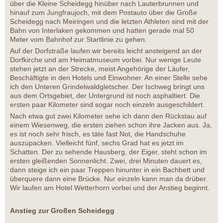
über die Kleine Scheidegg hinüber nach Lauterbrunnen und
hinauf zum Jungfraujoch, mit dem Postauto über die Große
Scheidegg nach Meiringen und die letzten Athleten sind mit der
Bahn von Interlaken gekommen und hatten gerade mal 50
Meter vom Bahnhof zur Startlinie zu gehen.
Auf der Dorfstraße laufen wir bereits leicht ansteigend an der
Dorfkirche und am Heimatmuseum vorbei. Nur wenige Leute
stehen jetzt an der Strecke, meist Angehörige der Läufer,
Beschäftigte in den Hotels und Einwohner. An einer Stelle sehe
ich den Unteren Grindelwaldgletscher. Der Ischweg bringt uns
aus dem Ortsgebiet, der Untergrund ist noch asphaltiert. Die
ersten paar Kilometer sind sogar noch einzeln ausgeschildert.
Nach etwa gut zwei Kilometer sehe ich dann den Rückstau auf
einem Wiesenweg, die ersten ziehen schon ihre Jacken aus. Ja,
es ist noch sehr frisch, es täte fast Not, die Handschuhe
auszupacken. Vielleicht fünf, sechs Grad hat es jetzt im
Schatten. Der zu sehende Hausberg, der Eiger, steht schon im
ersten gleißenden Sonnenlicht. Zwei, drei Minuten dauert es,
dann steige ich ein paar Treppen hinunter in ein Bachbett und
überquere dann eine Brücke. Nur einzeln kann man da drüber.
Wir laufen am Hotel Wetterhorn vorbei und der Anstieg beginnt.
Anstieg zur Großen Scheidegg