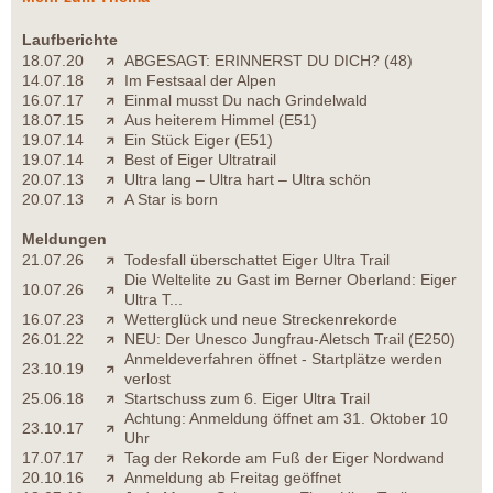
Laufberichte
18.07.20
ABGESAGT: ERINNERST DU DICH? (48)
14.07.18
Im Festsaal der Alpen
16.07.17
Einmal musst Du nach Grindelwald
18.07.15
Aus heiterem Himmel (E51)
19.07.14
Ein Stück Eiger (E51)
19.07.14
Best of Eiger Ultratrail
20.07.13
Ultra lang – Ultra hart – Ultra schön
20.07.13
A Star is born
Meldungen
21.07.26
Todesfall überschattet Eiger Ultra Trail
Die Weltelite zu Gast im Berner Oberland: Eiger
10.07.26
Ultra T...
16.07.23
Wetterglück und neue Streckenrekorde
26.01.22
NEU: Der Unesco Jungfrau-Aletsch Trail (E250)
Anmeldeverfahren öffnet - Startplätze werden
23.10.19
verlost
25.06.18
Startschuss zum 6. Eiger Ultra Trail
Achtung: Anmeldung öffnet am 31. Oktober 10
23.10.17
Uhr
17.07.17
Tag der Rekorde am Fuß der Eiger Nordwand
20.10.16
Anmeldung ab Freitag geöffnet