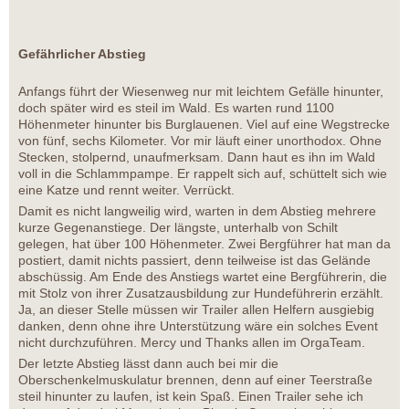
Gefährlicher Abstieg
Anfangs führt der Wiesenweg nur mit leichtem Gefälle hinunter,
doch später wird es steil im Wald. Es warten rund 1100
Höhenmeter hinunter bis Burglauenen. Viel auf eine Wegstrecke
von fünf, sechs Kilometer. Vor mir läuft einer unorthodox. Ohne
Stecken, stolpernd, unaufmerksam. Dann haut es ihn im Wald
voll in die Schlammpampe. Er rappelt sich auf, schüttelt sich wie
eine Katze und rennt weiter. Verrückt.
Damit es nicht langweilig wird, warten in dem Abstieg mehrere
kurze Gegenanstiege. Der längste, unterhalb von Schilt
gelegen, hat über 100 Höhenmeter. Zwei Bergführer hat man da
postiert, damit nichts passiert, denn teilweise ist das Gelände
abschüssig. Am Ende des Anstiegs wartet eine Bergführerin, die
mit Stolz von ihrer Zusatzausbildung zur Hundeführerin erzählt.
Ja, an dieser Stelle müssen wir Trailer allen Helfern ausgiebig
danken, denn ohne ihre Unterstützung wäre ein solches Event
nicht durchzuführen. Mercy und Thanks allen im OrgaTeam.
Der letzte Abstieg lässt dann auch bei mir die
Oberschenkelmuskulatur brennen, denn auf einer Teerstraße
steil hinunter zu laufen, ist kein Spaß. Einen Trailer sehe ich