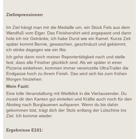
Zielimpressionen
Im Ziel hängt man mir die Medaille um, ein Stück Fels aus dem
Wandfuß vom Eiger. Das Finishershirt wird angepasst und dann
hole ich mir Getränke, ich habe Durst wie ein Kamel. Kurze Zeit
später kommt Bernie, gewaschen, geschnäuzt und gekämmt,
ich stinke dagegen wie ein Iltis.
Ich gehe dann noch meiner Reportertätigkeit nach und stelle
fest, dass alle Finisher glücklich sind. Als wir später in einer
Pizzeria einkehren, kommen immer vereinzelte UltraTrailer die
Endgasse hoch zu ihrem Finish. Das wird sich bis zum frühen
Morgen hinziehen.
Mein Fazit:
Eine tolle Veranstaltung mit Weitblick in die Viertausender. Du
musst dir den Kanten gut einteilen und Kräfte auch noch für den
Abstieg nach Burglauenen aufsparen. Wenn du bis dahin
gekommen bist, trägt dich der Stolz entlang der Lütschine ins
Ziel. Ich komme wieder.
Ergebnisse E101: