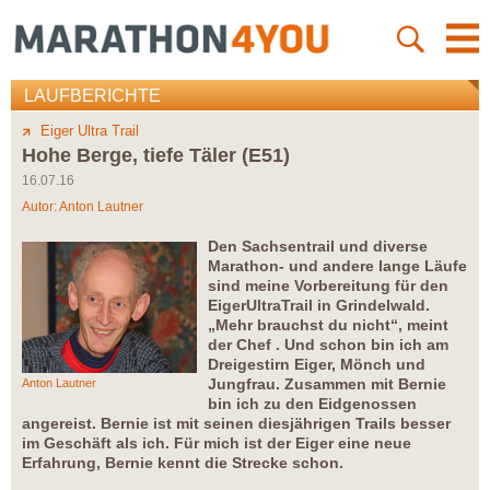
LAUFBERICHTE
Eiger Ultra Trail
Hohe Berge, tiefe Täler (E51)
16.07.16
Autor:
Anton Lautner
Den Sachsentrail und diverse
Marathon- und andere lange Läufe
sind meine Vorbereitung für den
EigerUltraTrail in Grindelwald.
„Mehr brauchst du nicht“, meint
der Chef . Und schon bin ich am
Dreigestirn Eiger, Mönch und
Jungfrau. Zusammen mit Bernie
Anton Lautner
bin ich zu den Eidgenossen
angereist. Bernie ist mit seinen diesjährigen Trails besser
im Geschäft als ich. Für mich ist der Eiger eine neue
Erfahrung, Bernie kennt die Strecke schon.