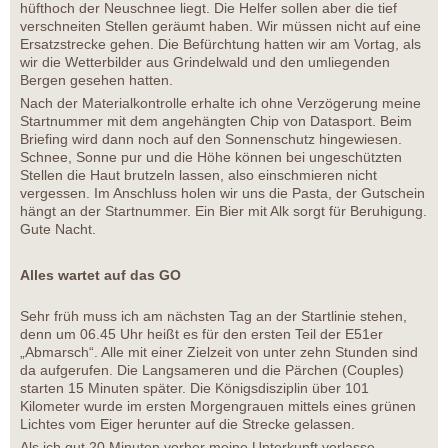
hüfthoch der Neuschnee liegt. Die Helfer sollen aber die tief
verschneiten Stellen geräumt haben. Wir müssen nicht auf eine
Ersatzstrecke gehen. Die Befürchtung hatten wir am Vortag, als
wir die Wetterbilder aus Grindelwald und den umliegenden
Bergen gesehen hatten.
Nach der Materialkontrolle erhalte ich ohne Verzögerung meine
Startnummer mit dem angehängten Chip von Datasport. Beim
Briefing wird dann noch auf den Sonnenschutz hingewiesen.
Schnee, Sonne pur und die Höhe können bei ungeschützten
Stellen die Haut brutzeln lassen, also einschmieren nicht
vergessen. Im Anschluss holen wir uns die Pasta, der Gutschein
hängt an der Startnummer. Ein Bier mit Alk sorgt für Beruhigung.
Gute Nacht.
Alles wartet auf das GO
Sehr früh muss ich am nächsten Tag an der Startlinie stehen,
denn um 06.45 Uhr heißt es für den ersten Teil der E51er
„Abmarsch“. Alle mit einer Zielzeit von unter zehn Stunden sind
da aufgerufen. Die Langsameren und die Pärchen (Couples)
starten 15 Minuten später. Die Königsdisziplin über 101
Kilometer wurde im ersten Morgengrauen mittels eines grünen
Lichtes vom Eiger herunter auf die Strecke gelassen.
Als ich gut 20 Minuten vorher meine Unterkunft verlasse,