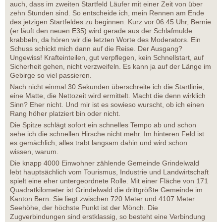
auch, dass im zweiten Startfeld Läufer mit einer Zeit von über
zehn Stunden sind. So entscheide ich, mein Rennen am Ende
des jetzigen Startfeldes zu beginnen. Kurz vor 06.45 Uhr, Bernie
(er läuft den neuen E35) wird gerade aus der Schlafmulde
krabbeln, da hören wir die letzten Worte des Moderators. Ein
Schuss schickt mich dann auf die Reise. Der Ausgang?
Ungewiss! Krafteinteilen, gut verpflegen, kein Schnellstart, auf
Sicherheit gehen, nicht verzweifeln. Es kann ja auf der Länge im
Gebirge so viel passieren.
Nach nicht einmal 30 Sekunden überschreite ich die Startlinie,
eine Matte, die Nettozeit wird ermittelt. Macht die denn wirklich
Sinn? Eher nicht. Und mir ist es sowieso wurscht, ob ich einen
Rang höher platziert bin oder nicht.
Die Spitze schlägt sofort ein schnelles Tempo ab und schon
sehe ich die schnellen Hirsche nicht mehr. Im hinteren Feld ist
es gemächlich, alles trabt langsam dahin und wird schon
wissen, warum.
Die knapp 4000 Einwohner zählende Gemeinde Grindelwald
lebt hauptsächlich vom Tourismus, Industrie und Landwirtschaft
spielt eine eher untergeordnete Rolle. Mit einer Fläche von 171
Quadratkilometer ist Grindelwald die drittgrößte Gemeinde im
Kanton Bern. Sie liegt zwischen 720 Meter und 4107 Meter
Seehöhe, der höchste Punkt ist der Mönch. Die
Zugverbindungen sind erstklassig, so besteht eine Verbindung