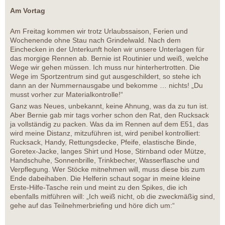
Am Vortag
Am Freitag kommen wir trotz Urlaubssaison, Ferien und
Wochenende ohne Stau nach Grindelwald. Nach dem
Einchecken in der Unterkunft holen wir unsere Unterlagen für
das morgige Rennen ab. Bernie ist Routinier und weiß, welche
Wege wir gehen müssen. Ich muss nur hinterhertrotten. Die
Wege im Sportzentrum sind gut ausgeschildert, so stehe ich
dann an der Nummernausgabe und bekomme … nichts! „Du
musst vorher zur Materialkontrolle!“
Ganz was Neues, unbekannt, keine Ahnung, was da zu tun ist.
Aber Bernie gab mir tags vorher schon den Rat, den Rucksack
ja vollständig zu packen. Was da im Rennen auf dem E51, das
wird meine Distanz, mitzuführen ist, wird penibel kontrolliert:
Rucksack, Handy, Rettungsdecke, Pfeife, elastische Binde,
Goretex-Jacke, langes Shirt und Hose, Stirnband oder Mütze,
Handschuhe, Sonnenbrille, Trinkbecher, Wasserflasche und
Verpflegung. Wer Stöcke mitnehmen will, muss diese bis zum
Ende dabeihaben. Die Helferin schaut sogar in meine kleine
Erste-Hilfe-Tasche rein und meint zu den Spikes, die ich
ebenfalls mitführen will: „Ich weiß nicht, ob die zweckmäßig sind,
gehe auf das Teilnehmerbriefing und höre dich um:“