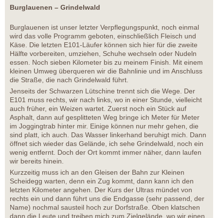
Burglauenen – Grindelwald
Burglauenen ist unser letzter Verpflegungspunkt, noch einmal
wird das volle Programm geboten, einschließlich Fleisch und
Käse. Die letzten E101-Läufer können sich hier für die zweite
Hälfte vorbereiten, umziehen, Schuhe wechseln oder Nudeln
essen. Noch sieben Kilometer bis zu meinem Finish. Mit einem
kleinen Umweg überqueren wir die Bahnlinie und im Anschluss
die Straße, die nach Grindelwald führt.
Jenseits der Schwarzen Lütschine trennt sich die Wege. Der
E101 muss rechts, wir nach links, wo in einer Stunde, vielleicht
auch früher, ein Weizen wartet. Zuerst noch ein Stück auf
Asphalt, dann auf gesplitteten Weg bringe ich Meter für Meter
im Joggingtrab hinter mir. Einige können nur mehr gehen, die
sind platt, ich auch. Das Wasser linkerhand beruhigt mich. Dann
öffnet sich wieder das Gelände, ich sehe Grindelwald, noch ein
wenig entfernt. Doch der Ort kommt immer näher, dann laufen
wir bereits hinein.
Kurzzeitig muss ich an den Gleisen der Bahn zur Kleinen
Scheidegg warten, denn ein Zug kommt, dann kann ich den
letzten Kilometer angehen. Der Kurs der Ultras mündet von
rechts ein und dann führt uns die Endgasse (sehr passend, der
Name) nochmal sausteil hoch zur Dorfstraße. Oben klatschen
dann die Leute und treiben mich zum Zielgelände, wo wir einen