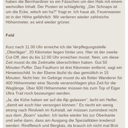
haben die Bernhardiner so ein Fässchen um den Hals mit einem
wertvollen Inhalt. Der Posten ist schlagfertig: „Der Schnaps ist
um die Ecke, wilsch ein ha?“ fragt er. Ich haue ab, Feuerwasser
ist in der Höhe gefährlich. Wir verlieren wieder zahlreiche
Höhenmeter, es wird wieder grüner.
Feld
Kurz nach 11.00 Uhr erreiche ich die Verpflegungsstelle
„Oberläger“, 20 Kilometer liegen hinter uns. Hier ist der zweite
Cut-Off, den du bis 12.00 Uhr erreichen musst. Nein, um diese
Zeit musst du die Zeitmatte überschritten haben. Gut 50
Minuten Puffer. Das Faulhorn ist drei Kilometer entfernt, sagt ein
Hinweisschild. In der Ebene läufst du das gemütlich in 15
Minuten. Nicht hier. Im Gebirge musst du als flotter Wanderer für
400 Höhenmeter eine Stunde veranschlagen plus Zeit für die
Weglänge. Über 600 Höhenmeter müssen bis zum Top of Eiger
Ultra Trail noch bezwungen werden.
„Ja, die Kühe haben wir auf die Alp gelassen“, lacht ein Helfer,
„damit wir euch hier versorgen können.“ Es riecht ein wenig
streng nach Rindvieh im Kuhstall, wir müssen zumindest nicht
aus dem „Boarn“ saufen. Ich tanke wieder bis zur Oberkante
und sehe dann, dass am Ausgang die Spezialitäten kredenzt
werden: Rindfleisch und Bergkäs, da brauch ich nicht mal Brot