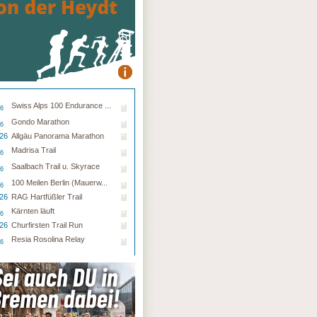
Swiss Alps 100 Endurance ...
26
Gondo Marathon
26
.26
Allgäu Panorama Marathon
Madrisa Trail
26
Saalbach Trail u. Skyrace
26
100 Meilen Berlin (Mauerw...
26
.26
RAG Hartfüßler Trail
Kärnten läuft
26
.26
Churfirsten Trail Run
Resia Rosolina Relay
26