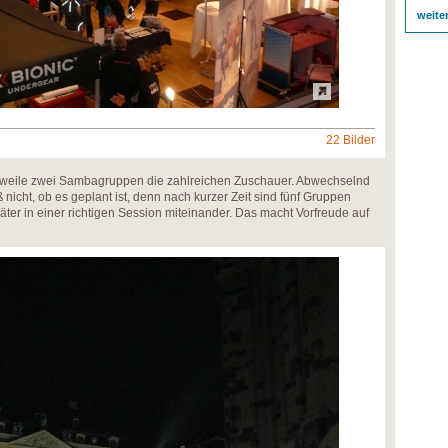
weite
22 Bilder
erweile zwei Sambagruppen die zahlreichen Zuschauer. Abwechselnd
nicht, ob es geplant ist, denn nach kurzer Zeit sind fünf Gruppen
ter in einer richtigen Session miteinander. Das macht Vorfreude auf