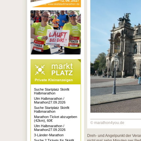
Suche Startplatz Skinfit
Halbmarathon
Ulm Halbmarathon /
Marathon27.09.2026
Suche Startplatz Skinfit
Halbmarathon
Marathon-Ticket abzugeben
(42km), 60€
© marathon4you.de
Ulm Halbmarathon /
Marathon27.09.2026
3-Länder-Marathon
Dreh- und Angelpunkt der Veran
Suche 2 Tickets für Skinfit
nicht mal zehn Minuten per Ped