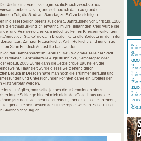
Die Uschi, eine Vereinskollegin, schließt sich zwecks eines
Verwandtenbesuchs an, und so habe ich dann aufgrund der
Stunden Zeit, die Stadt am Samstag zu Fuß zu besichtigen.
n in dieser Region bereits aus dem 5. Jahrtausend vor Christus. 1206
reits erstmals urkundlich erwähnt. Im Dreißigjährigen Krieg wurde die
nger und Pest gestört, es kam jedoch zu keinen Kriegseinwirkungen.
nnt „August der Starke“ gewann Dresden kulturelle Bedeutung, denn der
enzen aus. Zwinger, Frauenkirche, Kath. Hofkirche sind nur einige
07. -
einen Sohn Friedrich August II erbaut wurden.
09.08.
r von der Bombennacht im Februar 1945, wo große Teile der Stadt
08. -
09.08.
sten zerstörten Denkmäler wie Augustusbrücke, Semperoper oder
09.08
er erbaut. 2005 wurde dann die „letzte große Baustelle“, die
14. -
d eingeweiht. Finanziert wurde dieses weitgehend durch
15.08.
15. -
tzten Besuch in Dresden hatte man noch die Trümmer geräumt und
16.08.
Vermessungen und Untersuchungen konnten daher ein Großteil der
15. -
16.08.
n Platz verbaut werden.
23.08
 jederzeit möglich, man sollte jedoch die Informationen hierzu
28. -
eter lange Schlange hindert mich nicht, das Gotteshaus und die
30.08.
 könnte jetzt noch viel mehr beschreiben, aber das lasse ich bleiben,
29.08
re Neugier auf einen Besuch der Elbmetropole wecken. Schaut Euch
04. -
05.09.
en Stadtbesichtigung an.