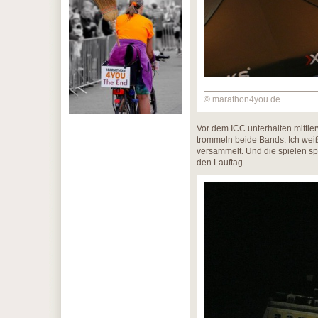
© marathon4you.de
Vor dem ICC unterhalten mittl
trommeln beide Bands. Ich weiß 
versammelt. Und die spielen spä
den Lauftag.