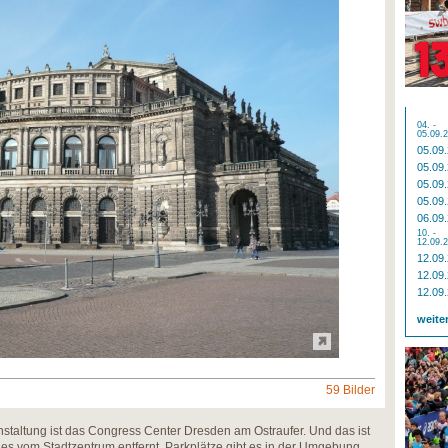
04. -
05.09.
05.09
05.09
05.09
05.09
06.09
10. -
12.09.
12.09
12.09
12.09
weite
59 Bilder
staltung ist das Congress Center Dresden am Ostraufer. Und das ist
es vom Stadtzentrum entfernt. Parkplätze gibt es in der Umgebung