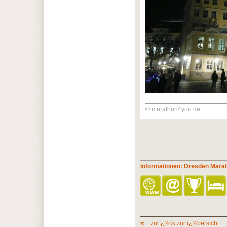
© marathon4you.de
Informationen: Dresden Mara
zurï¿½ck zur ï¿½bersicht