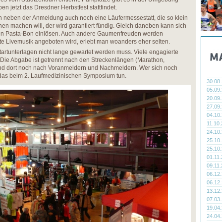
 jetzt das Dresdner Herbstfest stattfindet.
h neben der Anmeldung auch noch eine Läufermessestatt, die so klein
hen machen will, der wird garantiert fündig. Gleich daneben kann sich
nen Pasta-Bon einlösen. Auch andere Gaumenfreuden werden
e Livemusik angeboten wird, erlebt man woanders eher selten.
Startunterlagen nicht lange gewartet werden muss. Viele engagierte
. Die Abgabe ist getrennt nach den Streckenlängen (Marathon,
nd dort noch nach Voranmeldern und Nachmeldern. Wer sich noch
 das beim 2. Laufmedizinischen Symposium tun.
30.08
05.09
20.09
27.09
04.10
11.10
24.10
25.10
25.10
01.11
09.11
06.12
06.12
13.12
07.03
19.04
24.04