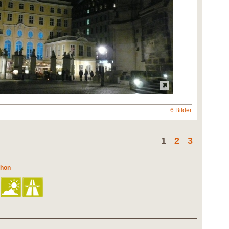
6 Bilder
1
2
3
thon