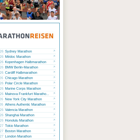
.26
Sydney Marathon
.26
Médoc Marathon
.26
Kopenhagen Halbmarathon
.26
BMW Berlin-Marathon
.26
Cardiff Halbmarathon
.26
Chicago Marathon
.26
Polar Circle Marathon
.26
Marine Corps Marathon
.26
Mainova Frankfurt Maratho...
.26
New York City Marathon
.26
Athens Authentic Marathon
.26
Valencia Marathon
.26
Shanghai Marathon
.26
Honolulu Marathon
.27
Tokio Marathon
.27
Boston Marathon
.27
London Marathon