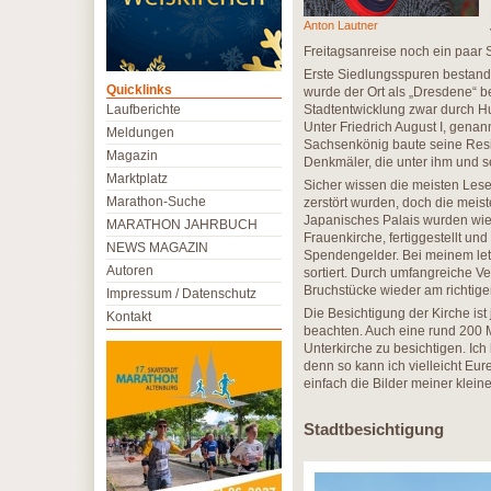
Anton Lautner
Freitagsanreise noch ein paar 
Erste Siedlungsspuren bestande
Quicklinks
wurde der Ort als „Dresdene“ be
Laufberichte
Stadtentwicklung zwar durch Hu
Unter Friedrich August I, gena
Meldungen
Sachsenkönig baute seine Resid
Magazin
Denkmäler, die unter ihm und s
Marktplatz
Sicher wissen die meisten Lese
Marathon-Suche
zerstört wurden, doch die mei
Japanisches Palais wurden wied
MARATHON JAHRBUCH
Frauenkirche, fertiggestellt un
NEWS MAGAZIN
Spendengelder. Bei meinem le
Autoren
sortiert. Durch umfangreiche 
Bruchstücke wieder am richtige
Impressum / Datenschutz
Die Besichtigung der Kirche ist
Kontakt
beachten. Auch eine rund 200 M
Unterkirche zu besichtigen. Ich
denn so kann ich vielleicht Eu
einfach die Bilder meiner klein
Stadtbesichtigung