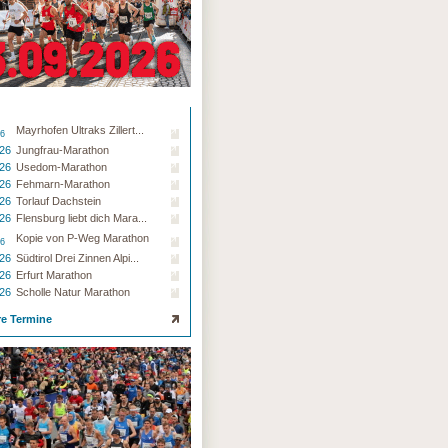
Mayrhofen Ultraks Zillert...
26
.26
Jungfrau-Marathon
.26
Usedom-Marathon
.26
Fehmarn-Marathon
.26
Torlauf Dachstein
.26
Flensburg liebt dich Mara...
Kopie von P-Weg Marathon
26
.26
Südtirol Drei Zinnen Alpi...
.26
Erfurt Marathon
.26
Scholle Natur Marathon
re Termine