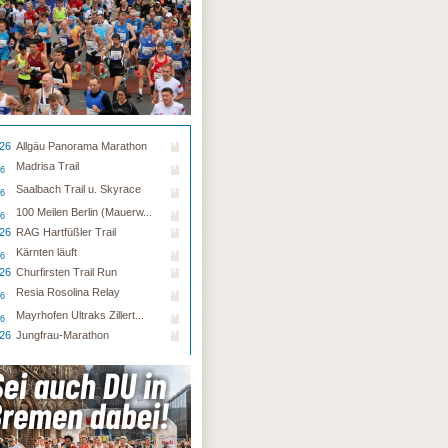
.26
Allgäu Panorama Marathon
Madrisa Trail
26
Saalbach Trail u. Skyrace
26
100 Meilen Berlin (Mauerw...
26
.26
RAG Hartfüßler Trail
Kärnten läuft
26
.26
Churfirsten Trail Run
Resia Rosolina Relay
26
Mayrhofen Ultraks Zillert...
26
.26
Jungfrau-Marathon