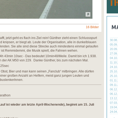
16 Bilder
ft, jetzt geht es flach ins Ziel rein! Günther zieht einen Schlussspurt
30.08
 knipsen, er biegt ab. Leute der Organisation, alle in dunkelblauen
05.09
ufenden. Sie alle sind diese Strecke auch mindestens einmal gelaufen
20.09
r ist Remmidemmi, die Musik spielt, die Fahnen wehen.
27.09
: 4h 43min 10sec - Das bedeutet 10min48/Meile. Damit bin ich 1.938.
04.10
 in der AK M50 von 229. Danke Günther, bis zum nächsten Mal.
11.10
 25sec
24.10
s, Obst, Bier und man kann seinen „Fanclub“ mitbringen. Alle dürfen
25.10
t einer großen Anzahl an Helfern, meist ganz jungen Leuten und
25.10
buslenkerInnen.
01.11
09.11
06.12
06.12
Marathon
13.12
07.03
auf ist wieder am letzte April-Wochenende), beginnt am 15. Juli
19.04
24.04