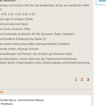
ar inklusive:
weite
wierige und schöne Strecke am westlichsten Ende der westlichen Welt,
r,
4:00, 4:15, 4:30, 5:00, 5:30,
uf-Logo in richtiger Größe
mik am ledernen Band
der Dose, Rosinen, Obst
 und Gatorade im Becher, BYOB, Bananen, Äpfel, Orangen)
geschnittene Erdbeeren bei Meile 23
 relativ viele porta-potties (transportierbare Toiletten)
rende Helfer, oft junge Schüler
nstaltungen und Reden, die ich aber geschwänzt habe)
völlig reibungslos. Keine Staus bei der Startnummernabholung,
daher keine Chiprückgabe nötig, Kleiderabgabe und Kleiderabholung,
1
2
3
hon
r GmbH Sport- und Incentive-Reisen
5 Pohlheim