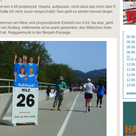
n.
eit von 4:49 prophezeit. Hoppla, aufpassen, nicht dass das noch über 5
hatte ich mich zuvor eingeschätzt. Nun geht es wieder einmal länger
rinnen am Meer und prognostizierte Endzeit von 4:43. Na also, geht
ein Anstieg, mittlerweile ist es warm geworden, das Wäldchen links
d ab. Reggaemusik in der Bergab-Passage.
05.09
05.09
05.09
06.09
10. -
12.09.
12.09
12.09
12.09
12.09
13.09
weite