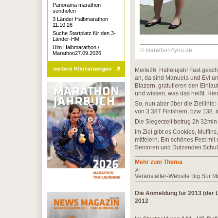
Panorama marathon
sonthofen
3 Länder Halbmarathon
11.10.26
Suche Startplatz für den 3-
Länder-HM
Ulm Halbmarathon /
© marathon4you.de
Marathon27.09.2026
Meile26 Hallelujah! Fast geschaf
an, da sind Manuela und Evi und
Blazern, gratulieren den Einla
und wissen, was das heißt. Hie
So, nun aber über die Ziellinie
von 3.387 Finishern, bzw 138.
Die Siegerzeit betrug 2h 32min
Im Ziel gibt es Cookies, Muffin
mitfeiern. Ein schönes Fest mi
Senioren und Dutzenden Schul
Mehr zum Thema
Veranstalter-Website Big Sur 
Die Anmeldung für 2013 (der L
2012