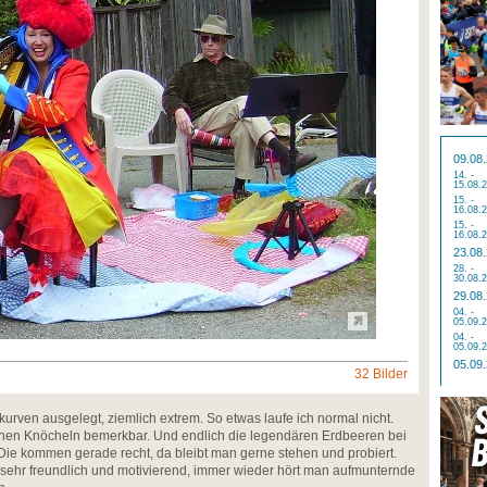
09.08
14. -
15.08.
15. -
16.08.
15. -
16.08.
23.08
28. -
30.08.
29.08
04. -
05.09.
04. -
05.09.
05.09
32 Bilder
lkurven ausgelegt, ziemlich extrem. So etwas laufe ich normal nicht.
nen Knöcheln bemerkbar. Und endlich die legendären Erdbeeren bei
Die kommen gerade recht, da bleibt man gerne stehen und probiert.
 sehr freundlich und motivierend, immer wieder hört man aufmunternde