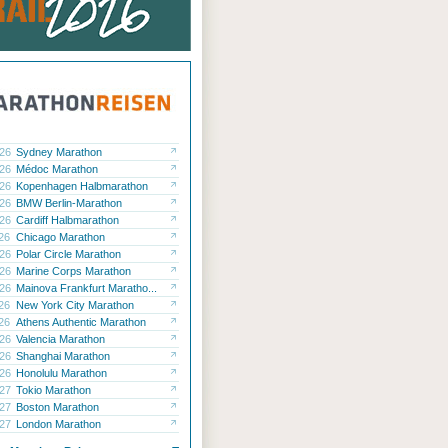
.26
Sydney Marathon
.26
Médoc Marathon
.26
Kopenhagen Halbmarathon
.26
BMW Berlin-Marathon
.26
Cardiff Halbmarathon
.26
Chicago Marathon
.26
Polar Circle Marathon
.26
Marine Corps Marathon
.26
Mainova Frankfurt Maratho...
.26
New York City Marathon
.26
Athens Authentic Marathon
.26
Valencia Marathon
.26
Shanghai Marathon
.26
Honolulu Marathon
.27
Tokio Marathon
.27
Boston Marathon
.27
London Marathon