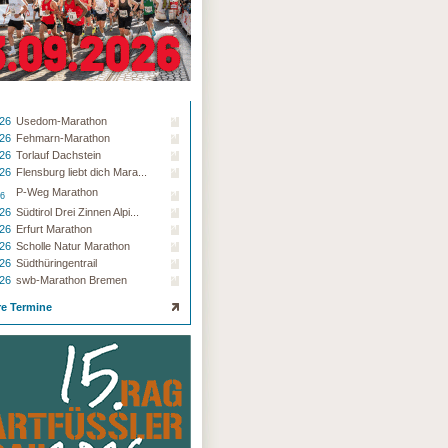
.26
Usedom-Marathon
.26
Fehmarn-Marathon
.26
Torlauf Dachstein
.26
Flensburg liebt dich Mara...
P-Weg Marathon
26
.26
Südtirol Drei Zinnen Alpi...
.26
Erfurt Marathon
.26
Scholle Natur Marathon
.26
Südthüringentrail
.26
swb-Marathon Bremen
re Termine