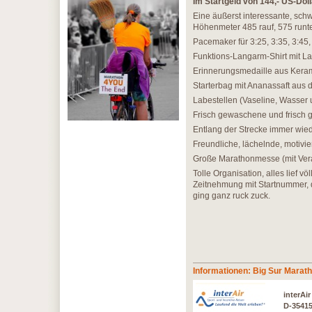
Im Startgeld von 144,- US-Doll
Eine äußerst interessante, sch
Höhenmeter 485 rauf, 575 runte
Pacemaker für 3:25, 3:35, 3:45, 
Funktions-Langarm-Shirt mit La
Erinnerungsmedaille aus Kera
Starterbag mit Ananassaft aus 
Labestellen (Vaseline, Wasser
Frisch gewaschene und frisch 
Entlang der Strecke immer wieder
Freundliche, lächelnde, motivie
Große Marathonmesse (mit Vera
Tolle Organisation, alles lief 
Zeitnehmung mit Startnummer, 
ging ganz ruck zuck.
Informationen: Big Sur Marat
interAi
D-3541