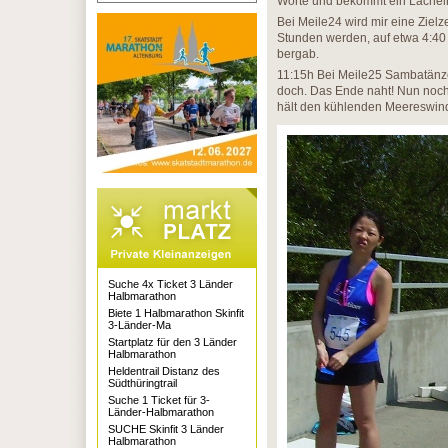
Worte und bekommt ein Lächel
Bei Meile24 wird mir eine Zielz
Stunden werden, auf etwa 4:40 
bergab.
11:15h Bei Meile25 Sambatänze
doch. Das Ende naht! Nun noch 
hält den kühlenden Meereswin
Suche 4x Ticket 3 Länder
Halbmarathon
Biete 1 Halbmarathon Skinfit
3-Länder-Ma
Startplatz für den 3 Länder
Halbmarathon
Heldentrail Distanz des
Südthüringtrail
Suche 1 Ticket für 3-
Länder-Halbmarathon
SUCHE Skinfit 3 Länder
Halbmarathon