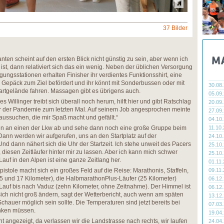
37 Bilder
nten scheint auf den ersten Blick nicht günstig zu sein, aber wenn ich
ist, dann relativiert sich das ein wenig. Neben der üblichen Versorgung
rgungsstationen erhalten Finisher ihr verdientes Funktionsshirt, eine
 Gepäck zum Ziel befördert und ihr könnt mit Sonderbussen oder mit
30.08
artgelände fahren. Massagen gibt es übrigens auch.
05.09
 Willinger treibt sich überall noch herum, hilft hier und gibt Ratschlag
20.09
or der Pandemie zum letzten Mal. Auf seinem Job angesprochen meinte
27.09
it aussuchen, die mir Spaß macht und gefällt.“
04.10
en an einen der Lkw ab und sehe dann noch eine große Gruppe beim
11.10
nn werden wir aufgerufen, uns an den Startplatz auf der
24.10
nd dann nähert sich die Uhr der Startzeit. Ich stehe unweit des Pacers
25.10
, diesen Zeitläufer hinter mir zu lassen. Aber ich kann mich schwer
25.10
Lauf in den Alpen ist eine ganze Zeitlang her.
01.11
stole macht sich ein großes Feld auf die Reise: Marathonis, Staffeln,
09.11
(25 und 17 Kilometer), die HalbmarathonPlus-Läufer (25 Kilometer)
06.12
Lauf bis nach Vaduz (zehn Kilometer, ohne Zeitnahme). Der Himmel ist
06.12
sich nicht groß ändern, sagt der Wetterbericht, auch wenn am späten
13.12
chauer möglich sein sollte. Die Temperaturen sind jetzt bereits bei
07.03
inken müssen.
19.04
cht angezeigt, da verlassen wir die Landstrasse nach rechts, wir laufen
24.04