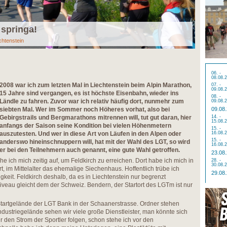
 springa!
chtenstein
06. -
08.08.
2008 war ich zum letzten Mal in Liechtenstein beim Alpin Marathon,
07. -
09.08.
15 Jahre sind vergangen, es ist höchste Eisenbahn, wieder ins
08. -
Ländle zu fahren. Zuvor war ich relativ häufig dort, nunmehr zum
09.08.
siebten Mal. Wer im Sommer noch Höheres vorhat, also bei
09.08
Gebirgstrails und Bergmarathons mitrennen will, tut gut daran, hier
14. -
15.08.
anfangs der Saison seine Kondition bei vielen Höhenmetern
15. -
auszutesten. Und wer in diese Art von Läufen in den Alpen oder
16.08.
15. -
anderswo hineinschnuppern will, hat mit der Wahl des LGT, so wird
16.08.
er bei den Teilnehmern auch genannt, eine gute Wahl getroffen.
23.08
e ich mich zeitig auf, um Feldkirch zu erreichen. Dort habe ich mich in
28. -
30.08.
, im Mittelalter das ehemalige Siechenhaus. Hoffentlich trübe ich
29.08
gkeit. Feldkirch deshalb, da es in Liechtenstein nur begrenzt
iveau gleicht dem der Schweiz. Bendern, der Startort des LGTm ist nur
Startgelände der LGT Bank in der Schaanerstrasse. Ordner stehen
ndustriegelände sehen wir viele große Dienstleister, man könnte sich
ur den Strom der Sportler folgen, schon stehe ich vor den