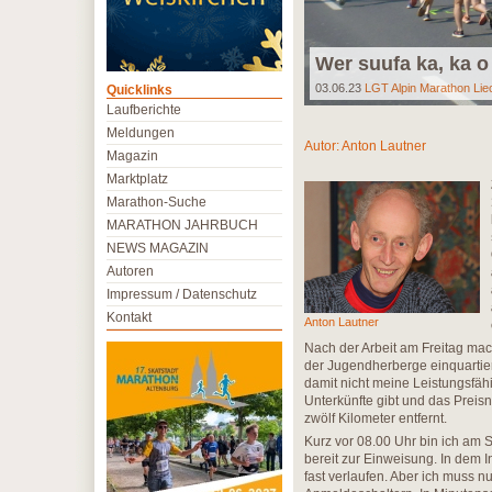
Wer suufa ka, ka o
03.06.23
LGT Alpin Marathon Lie
Quicklinks
Laufberichte
Meldungen
Autor:
Anton Lautner
Magazin
Marktplatz
Marathon-Suche
MARATHON JAHRBUCH
NEWS MAGAZIN
Autoren
Impressum / Datenschutz
Kontakt
Anton Lautner
Nach der Arbeit am Freitag mach
der Jugendherberge einquartiert
damit nicht meine Leistungsfähi
Unterkünfte gibt und das Preisn
zwölf Kilometer entfernt.
Kurz vor 08.00 Uhr bin ich am 
bereit zur Einweisung. In dem I
fast verlaufen. Aber ich muss n