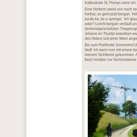
Kathedrale St. Florian sehe ich
Eine Helferin weist uns nach re
hörbar, es geht jetzt bergan. Hi
suufa ka, ka o springa“. Ich g
oder? Leicht bergan verläuft u
denkmalgeschütztes Treppengie
Johann im Thurtal erworben wu
des Abtes) seit jeher Wein ang
Bis zum Parkhotel Sonnenhof (Ki
läuft. Ich kann nun mit einem la
meinen Sichtkreis gekommen. A
flach hinüber zur Schlosswiese