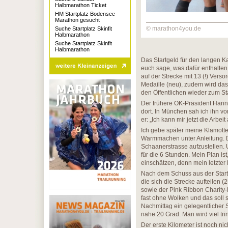
Halbmarathon Ticket
HM Startplatz Bodensee
Marathon gesucht
© marathon4you.de
Suche Startplatz Skinfit
Halbmarathon
Suche Startplatz Skinfit
Halbmarathon
Das Startgeld für den langen Ka
euch sage, was dafür enthalten 
auf der Strecke mit 13 (!) Verso
Medaille (neu), zudem wird das
den Öffentlichen wieder zum St
Der frühere OK-Präsident Hannes
dort. In München sah ich ihn v
er: „Ich kann mir jetzt die Arbe
Ich gebe später meine Klamott
Warmmachen unter Anleitung. Da
Schaanerstrasse aufzustellen. U
für die 6 Stunden. Mein Plan ist
einschätzen, denn mein letzter 
Nach dem Schuss aus der Startpi
die sich die Strecke aufteilen 
sowie der Pink Ribbon Charity-
fast ohne Wolken und das soll 
Nachmittag ein gelegentlicher S
nahe 20 Grad. Man wird viel tr
Der erste Kilometer ist noch ni