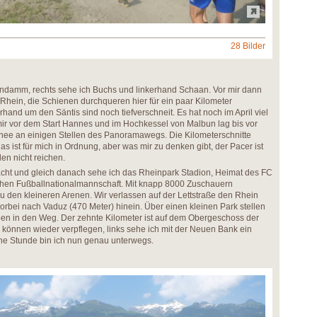
28 Bilder
ndamm, rechts sehe ich Buchs und linkerhand Schaan. Vor mir dann
hein, die Schienen durchqueren hier für ein paar Kilometer
rhand um den Säntis sind noch tiefverschneit. Es hat noch im April viel
ir vor dem Start Hannes und im Hochkessel von Malbun lag bis vor
hnee an einigen Stellen des Panoramawegs. Die Kilometerschnitte
s ist für mich in Ordnung, aber was mir zu denken gibt, der Pacer ist
den nicht reichen.
acht und gleich danach sehe ich das Rheinpark Stadion, Heimat des FC
chen Fußballnationalmannschaft. Mit knapp 8000 Zuschauern
 den kleineren Arenen. Wir verlassen auf der Lettstraße den Rhein
bei nach Vaduz (470 Meter) hinein. Über einen kleinen Park stellen
pen in den Weg. Der zehnte Kilometer ist auf dem Obergeschoss der
r können wieder verpflegen, links sehe ich mit der Neuen Bank ein
Eine Stunde bin ich nun genau unterwegs.