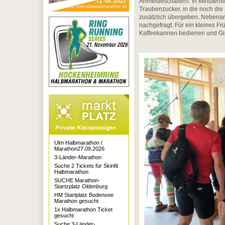
Anmeldeschaltern. In Minutensc
Traubenzucker, in die noch die
zusätzlich übergeben. Nebena
nachgefragt. Für ein kleines F
Kaffeekannen bedienen und Gipf
Ulm Halbmarathon /
Marathon27.09.2026
3-Länder-Marathon
Suche 2 Tickets für Skinfit
Halbmarathon
SUCHE Marathon-
Startzplatz Oldenburg
HM Startplatz Bodensee
Marathon gesucht
1x Halbmarathon Ticket
gesucht
Suche 3-Länder-