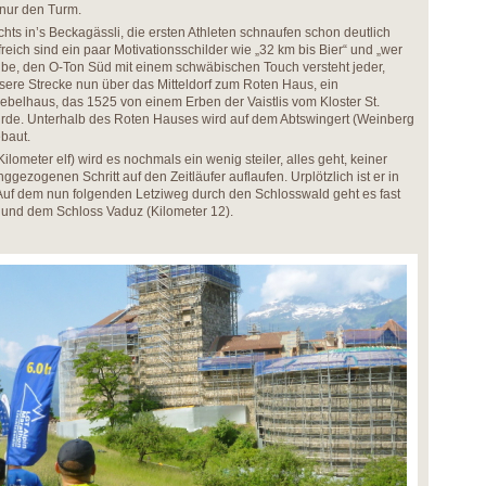
 nur den Turm.
chts in’s Beckagässli, die ersten Athleten schnaufen schon deutlich
lfreich sind ein paar Motivationsschilder wie „32 km bis Bier“ und „wer
laube, den O-Ton Süd mit einem schwäbischen Touch versteht jeder,
nsere Strecke nun über das Mitteldorf zum Roten Haus, ein
belhaus, das 1525 von einem Erben der Vaistlis vom Kloster St.
rde. Unterhalb des Roten Hauses wird auf dem Abtswingert (Weinberg
ebaut.
lometer elf) wird es nochmals ein wenig steiler, alles geht, keiner
nggezogenen Schritt auf den Zeitläufer auflaufen. Urplötzlich ist er in
uf dem nun folgenden Letziweg durch den Schlosswald geht es fast
 und dem Schloss Vaduz (Kilometer 12).