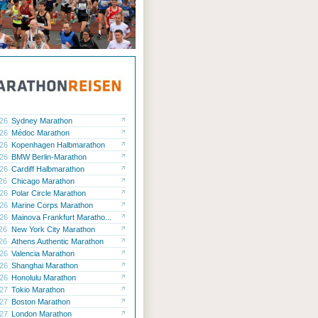
.26
Sydney Marathon
.26
Médoc Marathon
.26
Kopenhagen Halbmarathon
.26
BMW Berlin-Marathon
.26
Cardiff Halbmarathon
.26
Chicago Marathon
.26
Polar Circle Marathon
.26
Marine Corps Marathon
.26
Mainova Frankfurt Maratho...
.26
New York City Marathon
.26
Athens Authentic Marathon
.26
Valencia Marathon
.26
Shanghai Marathon
.26
Honolulu Marathon
.27
Tokio Marathon
.27
Boston Marathon
.27
London Marathon