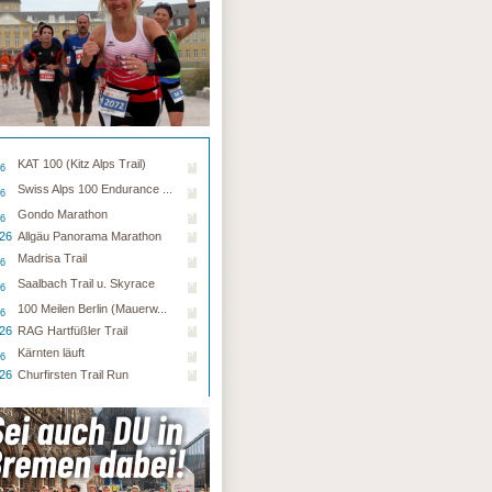
KAT 100 (Kitz Alps Trail)
26
Swiss Alps 100 Endurance ...
26
Gondo Marathon
26
.26
Allgäu Panorama Marathon
Madrisa Trail
26
Saalbach Trail u. Skyrace
26
100 Meilen Berlin (Mauerw...
26
.26
RAG Hartfüßler Trail
Kärnten läuft
26
.26
Churfirsten Trail Run