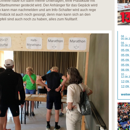
hnelle habe ich dann meine Unterlagen, eine Plastiktüte mit
 Startnummer gesteckt wird. Der Anhänger für das Gepäck wird
n kann man nachmelden und am Info-Schalter wird auch rege
rühstück ist auch noch gesorgt, denn man kann sich an den
eli sind auch noch zu haben, alles zum Nulltarif.
04. -
05.09.
04. -
05.09.
05.09
05.09
05.09
05.09
06.09
10. -
12.09.
12.09
12.09
weite