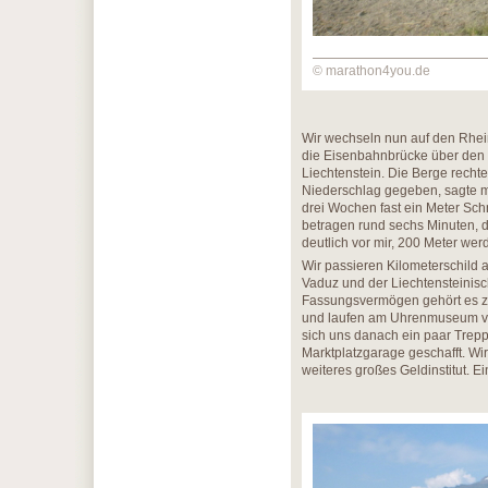
© marathon4you.de
Wir wechseln nun auf den Rhei
die Eisenbahnbrücke über den R
Liechtenstein. Die Berge rechte
Niederschlag gegeben, sagte m
drei Wochen fast ein Meter Sc
betragen rund sechs Minuten, da
deutlich vor mir, 200 Meter wer
Wir passieren Kilometerschild 
Vaduz und der Liechtensteinis
Fassungsvermögen gehört es zu
und laufen am Uhrenmuseum vor
sich uns danach ein paar Trep
Marktplatzgarage geschafft. Wi
weiteres großes Geldinstitut. 