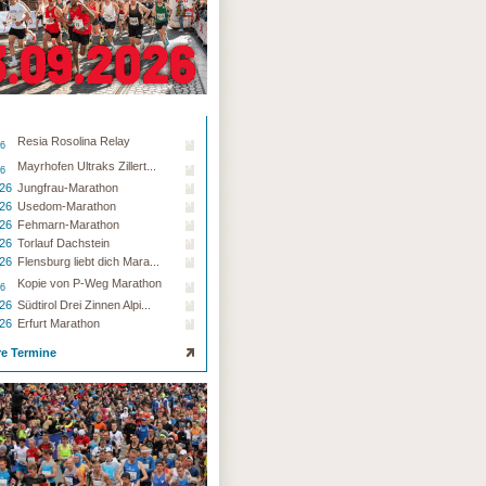
Resia Rosolina Relay
26
Mayrhofen Ultraks Zillert...
26
.26
Jungfrau-Marathon
.26
Usedom-Marathon
.26
Fehmarn-Marathon
.26
Torlauf Dachstein
.26
Flensburg liebt dich Mara...
Kopie von P-Weg Marathon
26
.26
Südtirol Drei Zinnen Alpi...
.26
Erfurt Marathon
re Termine