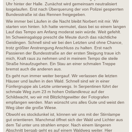
Uhr hinter der Halle. Zunächst wird gemeinsam neutralisiert
losgelaufen. Erst nach Überquerung der von Polizei gesperrten
Bundesstraße ist das Rennen freigegeben.
Wie immer bei Läufen in die Nacht bleibt Norbert mit mir. Wir
starten von hinten. Ich hatte vermutet, dass bei so einem langen
Lauf das Tempo am Anfang moderat sein würde. Weit gefehlt.
Im Schweinsgalopp prescht die Meute durch das nächtliche
Geislingen. Schnell sind wir bei den Letzten und ohne Chance,
trotz größter Anstrengung Anschluss zu halten. Erst nach
Passieren der Bundesstraße an der ersten Steigung traue ich
mich, Kraft raus zu nehmen und in meinem Tempo die steile
Straße hinaufzugehen. Ein Stau an einer schmalen Treppe
bremst auch die anderen aus.
Es geht nun immer weiter bergauf. Wir verlassen die letzten
Häuser und laufen in den Wald. Schnell sind wir in einer
Fünfergruppe als Letzte unterwegs. In Serpentinen führt der
schmale Weg zum 23 m hohen Ostlandkreuz auf der
Schildwacht, wo wir mit Blitzlichtgewitter der Fotografen
empfangen werden. Man wünscht uns alles Gute und weist den
Weg über die große Wiese.
Obwohl es stockdunkel ist, können wir uns mit der Stirnlampe
gut orientieren. Manchmal öffnet sich der Wald und Lichter aus
dem Tal unter uns strahlen empor. Nach einem längeren
Abschnitt bergab geht es auf einem Waldweg weiter. Hier