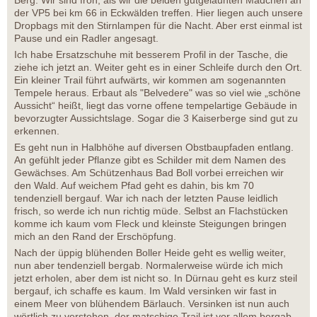
Berg. Wir sind froh, als wir die beiden gutgelaunten Mädchen an
der VP5 bei km 66 in Eckwälden treffen. Hier liegen auch unsere
Dropbags mit den Stirnlampen für die Nacht. Aber erst einmal ist
Pause und ein Radler angesagt.
Ich habe Ersatzschuhe mit besserem Profil in der Tasche, die
ziehe ich jetzt an. Weiter geht es in einer Schleife durch den Ort.
Ein kleiner Trail führt aufwärts, wir kommen am sogenannten
Tempele heraus. Erbaut als "Belvedere" was so viel wie „schöne
Aussicht“ heißt, liegt das vorne offene tempelartige Gebäude in
bevorzugter Aussichtslage. Sogar die 3 Kaiserberge sind gut zu
erkennen.
Es geht nun in Halbhöhe auf diversen Obstbaupfaden entlang.
An gefühlt jeder Pflanze gibt es Schilder mit dem Namen des
Gewächses. Am Schützenhaus Bad Boll vorbei erreichen wir
den Wald. Auf weichem Pfad geht es dahin, bis km 70
tendenziell bergauf. War ich nach der letzten Pause leidlich
frisch, so werde ich nun richtig müde. Selbst an Flachstücken
komme ich kaum vom Fleck und kleinste Steigungen bringen
mich an den Rand der Erschöpfung.
Nach der üppig blühenden Boller Heide geht es wellig weiter,
nun aber tendenziell bergab. Normalerweise würde ich mich
jetzt erholen, aber dem ist nicht so. In Dürnau geht es kurz steil
bergauf, ich schaffe es kaum. Im Wald versinken wir fast in
einem Meer von blühendem Bärlauch. Versinken ist nun auch
wörtlich zu verstehen, der matschige Trail ist vor allem bergab