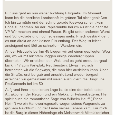
Für uns geht es nun weiter Richtung Filsquelle. Im Moment
kann ich die herrliche Landschaft im grünen Tal nicht genießen.
Ich bin zu müde und der schnurgerade Kiesweg scheint kein
Ende zu nehmen. An der Papiermühle bei km 43 ist die nächste
VP. Wir machen erst einmal Pause. Es gibt unter anderem Wurst
und Schokolade und noch so einiges mehr. Frisch gestärkt geht
es nun direkt an der kleinen Fils entlang. Der Weg ist leicht
ansteigend und lädt zu schnellem Wandern ein.
An der Filsquelle bei km 45 biegen wir auf einen gepflegten Weg
ein, wo wir mit leichtem Joggen einige Wandergruppen
überholen. Wir erreichen den Wald und es geht erneut bergauf
bis km 47 zum Parkplatz Reußenstein. Etwas neidisch
betrachten wir die Segways, die man hier ausleihen kann. Über
die Straße, erst bergab und anschließend wieder bergauf
erreichen wir gemeinsam mit vielen Ausflüglern die Burgruine
Reußenstein bei km 50.
Aufgrund ihrer exponierten Lage ist sie eine der beliebtesten
Attraktionen der Region und ein Mekka für Felsenkletterer. Hier
spielt auch die romantische Sage von Wilhelm Hauff („Riese
Heim“) wo ein Handwerksgeselle wegen seines Wagemuts zu
großem Reichtum und der Liebe seines Lebens kam. Für mich
ist die Burg in dieser Höhenlage ein Meisterwerk Mittelalterlicher