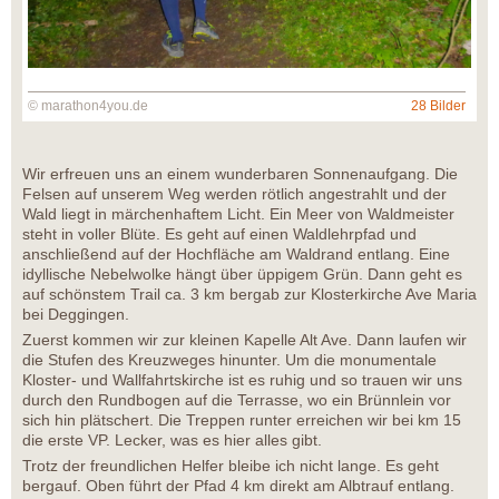
© marathon4you.de
28 Bilder
Wir erfreuen uns an einem wunderbaren Sonnenaufgang. Die
Felsen auf unserem Weg werden rötlich angestrahlt und der
Wald liegt in märchenhaftem Licht. Ein Meer von Waldmeister
steht in voller Blüte. Es geht auf einen Waldlehrpfad und
anschließend auf der Hochfläche am Waldrand entlang. Eine
idyllische Nebelwolke hängt über üppigem Grün. Dann geht es
auf schönstem Trail ca. 3 km bergab zur Klosterkirche Ave Maria
bei Deggingen.
Zuerst kommen wir zur kleinen Kapelle Alt Ave. Dann laufen wir
die Stufen des Kreuzweges hinunter. Um die monumentale
Kloster- und Wallfahrtskirche ist es ruhig und so trauen wir uns
durch den Rundbogen auf die Terrasse, wo ein Brünnlein vor
sich hin plätschert. Die Treppen runter erreichen wir bei km 15
die erste VP. Lecker, was es hier alles gibt.
Trotz der freundlichen Helfer bleibe ich nicht lange. Es geht
bergauf. Oben führt der Pfad 4 km direkt am Albtrauf entlang.