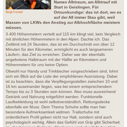
Namen Albtraum, am Albtrauf mit
Start in Geislingen. Für
Ortsunkundige: das ist dort, wo es
Birgit Fender
auf der A8 immer Stau gibt, weil
Massen von LKWs den Anstieg zur Albhochfläche meistern
müssen.
3.400 Höhenmetern verteilt auf 115 km klingt viel, kein Vergleich
mit ähnlichen Höhenmetern in den Alpen. Dachte ich. Das
Zeitlimit mit 24 Stunden, das ist ein Durchschnitt von über 12
Minuten für den Kilometer, ermöglicht es auch langsameren
Läufern, das Ziel zu erreichen. Daher war der ebenfalls
angebotene Halbtraum mit der Hälfte an Kilometern und
Höhenmetern für uns keine Option.
Obwohl nur Handy und Trinkbecher vorgeschrieben sind, lohnt
sich ein Blick auf die Liste der empfohlenen Ausrüstung. Dabei
ist zu beachten, dass die Verpflegungsstellen zwischen 10 und
16 km auseinander liegen, was bei einem entsprechendem
Tempo bis zu 3 Stunden sein können. Also muss ausreichend
Getränk und Nahrung mitgeführt werden. Funktionelle
Laufbekleidung ist wohl selbstverständlich, Rettungsdecke
ebenfalls ein Muss. Dem Thema Schuhe sollte man hier
besondere Aufmerksamkeit widmen. Trailschuhe mit
ordentlichem Profil geben nicht nur Halt, sondern sind auch
psychologisch wichtig. Allein das Gefühl von Grip gibt Sicherheit