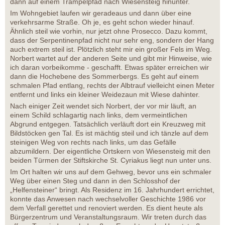
dann auf einem Trampelpfad nach Wiesensteig hinunter.
Im Wohngebiet laufen wir geradeaus und dann über eine
verkehrsarme Straße. Oh je, es geht schon wieder hinauf.
Ähnlich steil wie vorhin, nur jetzt ohne Prosecco. Dazu kommt,
dass der Serpentinenpfad nicht nur sehr eng, sondern der Hang
auch extrem steil ist. Plötzlich steht mir ein großer Fels im Weg.
Norbert wartet auf der anderen Seite und gibt mir Hinweise, wie
ich daran vorbeikomme - geschafft. Etwas später erreichen wir
dann die Hochebene des Sommerbergs. Es geht auf einem
schmalen Pfad entlang, rechts der Albtrauf vielleicht einen Meter
entfernt und links ein kleiner Weidezaun mit Wiese dahinter.
Nach einiger Zeit wendet sich Norbert, der vor mir läuft, an
einem Schild schlagartig nach links, dem vermeintlichen
Abgrund entgegen. Tatsächlich verläuft dort ein Kreuzweg mit
Bildstöcken gen Tal. Es ist mächtig steil und ich tänzle auf dem
steinigen Weg von rechts nach links, um das Gefälle
abzumildern. Der eigentliche Ortskern von Wiesensteig mit den
beiden Türmen der Stiftskirche St. Cyriakus liegt nun unter uns.
Im Ort halten wir uns auf dem Gehweg, bevor uns ein schmaler
Weg über einen Steg und dann in den Schlosshof der
„Helfensteiner“ bringt. Als Residenz im 16. Jahrhundert errichtet,
konnte das Anwesen nach wechselvoller Geschichte 1986 vor
dem Verfall gerettet und renoviert werden. Es dient heute als
Bürgerzentrum und Veranstaltungsraum. Wir treten durch das