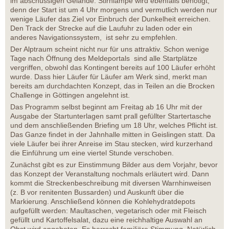
im abschüssigen Gelände. Stirnlampe wird ebenfalls benötigt,
denn der Start ist um 4 Uhr morgens und vermutlich werden nur
wenige Läufer das Ziel vor Einbruch der Dunkelheit erreichen.
Den Track der Strecke auf die Laufuhr zu laden oder ein
anderes Navigationssystem, ist sehr zu empfehlen.
Der Alptraum scheint nicht nur für uns attraktiv. Schon wenige
Tage nach Öffnung des Meldeportals sind alle Startplätze
vergriffen, obwohl das Kontingent bereits auf 100 Läufer erhöht
wurde. Dass hier Läufer für Läufer am Werk sind, merkt man
bereits am durchdachten Konzept, das in Teilen an die Brocken
Challenge in Göttingen angelehnt ist.
Das Programm selbst beginnt am Freitag ab 16 Uhr mit der
Ausgabe der Startunterlagen samt prall gefüllter Startertasche
und dem anschließenden Briefing um 18 Uhr, welches Pflicht ist.
Das Ganze findet in der Jahnhalle mitten in Geislingen statt. Da
viele Läufer bei ihrer Anreise im Stau stecken, wird kurzerhand
die Einführung um eine viertel Stunde verschoben.
Zunächst gibt es zur Einstimmung Bilder aus dem Vorjahr, bevor
das Konzept der Veranstaltung nochmals erläutert wird. Dann
kommt die Streckenbeschreibung mit diversen Warnhinweisen
(z. B vor renitenten Bussarden) und Auskunft über die
Markierung. Anschließend können die Kohlehydratdepots
aufgefüllt werden: Maultaschen, vegetarisch oder mit Fleisch
gefüllt und Kartoffelsalat, dazu eine reichhaltige Auswahl an