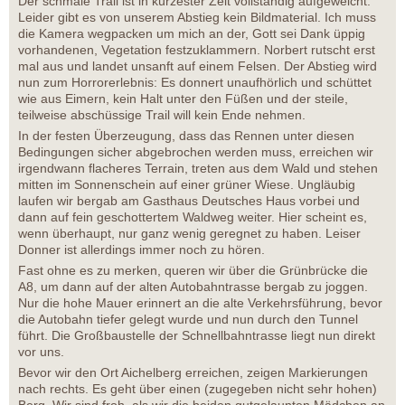
Der schmale Trail ist in kürzester Zeit vollständig aufgeweicht.
Leider gibt es von unserem Abstieg kein Bildmaterial. Ich muss
die Kamera wegpacken um mich an der, Gott sei Dank üppig
vorhandenen, Vegetation festzuklammern. Norbert rutscht erst
mal aus und landet unsanft auf einem Felsen. Der Abstieg wird
nun zum Horrorerlebnis: Es donnert unaufhörlich und schüttet
wie aus Eimern, kein Halt unter den Füßen und der steile,
teilweise abschüssige Trail will kein Ende nehmen.
In der festen Überzeugung, dass das Rennen unter diesen
Bedingungen sicher abgebrochen werden muss, erreichen wir
irgendwann flacheres Terrain, treten aus dem Wald und stehen
mitten im Sonnenschein auf einer grüner Wiese. Ungläubig
laufen wir bergab am Gasthaus Deutsches Haus vorbei und
dann auf fein geschottertem Waldweg weiter. Hier scheint es,
wenn überhaupt, nur ganz wenig geregnet zu haben. Leiser
Donner ist allerdings immer noch zu hören.
Fast ohne es zu merken, queren wir über die Grünbrücke die
A8, um dann auf der alten Autobahntrasse bergab zu joggen.
Nur die hohe Mauer erinnert an die alte Verkehrsführung, bevor
die Autobahn tiefer gelegt wurde und nun durch den Tunnel
führt. Die Großbaustelle der Schnellbahntrasse liegt nun direkt
vor uns.
Bevor wir den Ort Aichelberg erreichen, zeigen Markierungen
nach rechts. Es geht über einen (zugegeben nicht sehr hohen)