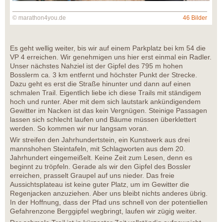
© marathon4you.de
46 Bilder
Es geht wellig weiter, bis wir auf einem Parkplatz bei km 54 die
VP 4 erreichen. Wir genehmigen uns hier erst einmal ein Radler.
Unser nächstes Nahziel ist der Gipfel des 795 m hohen
Bosslerm ca. 3 km entfernt und höchster Punkt der Strecke.
Dazu geht es erst die Straße hinunter und dann auf einen
schmalen Trail. Eigentlich liebe ich diese Trails mit ständigem
hoch und runter. Aber mit dem sich lautstark ankündigendem
Gewitter im Nacken ist das kein Vergnügen. Steinige Passagen
lassen sich schlecht laufen und Bäume müssen überklettert
werden. So kommen wir nur langsam voran.
Wir streifen den Jahrhundertstein, ein Kunstwerk aus drei
mannshohen Steintafeln, mit Schlagworten aus dem 20.
Jahrhundert eingemeißelt. Keine Zeit zum Lesen, denn es
beginnt zu tröpfeln. Gerade als wir den Gipfel des Bossler
erreichen, prasselt Graupel auf uns nieder. Das freie
Aussichtsplateau ist keine guter Platz, um im Gewitter die
Regenjacken anzuziehen. Aber uns bleibt nichts anderes übrig.
In der Hoffnung, dass der Pfad uns schnell von der potentiellen
Gefahrenzone Berggipfel wegbringt, laufen wir zügig weiter.