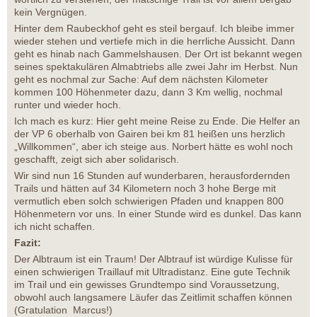
kein Vergnügen.
Hinter dem Raubeckhof geht es steil bergauf. Ich bleibe immer
wieder stehen und vertiefe mich in die herrliche Aussicht. Dann
geht es hinab nach Gammelshausen. Der Ort ist bekannt wegen
seines spektakulären Almabtriebs alle zwei Jahr im Herbst. Nun
geht es nochmal zur Sache: Auf dem nächsten Kilometer
kommen 100 Höhenmeter dazu, dann 3 Km wellig, nochmal
runter und wieder hoch.
Ich mach es kurz: Hier geht meine Reise zu Ende. Die Helfer an
der VP 6 oberhalb von Gairen bei km 81 heißen uns herzlich
„Willkommen“, aber ich steige aus. Norbert hätte es wohl noch
geschafft, zeigt sich aber solidarisch.
Wir sind nun 16 Stunden auf wunderbaren, herausfordernden
Trails und hätten auf 34 Kilometern noch 3 hohe Berge mit
vermutlich eben solch schwierigen Pfaden und knappen 800
Höhenmetern vor uns. In einer Stunde wird es dunkel. Das kann
ich nicht schaffen.
Fazit:
Der Albtraum ist ein Traum! Der Albtrauf ist würdige Kulisse für
einen schwierigen Traillauf mit Ultradistanz. Eine gute Technik
im Trail und ein gewisses Grundtempo sind Voraussetzung,
obwohl auch langsamere Läufer das Zeitlimit schaffen können
(Gratulation Marcus!)