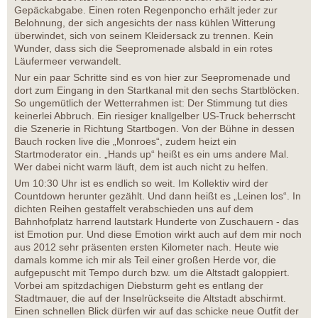
Gepäckabgabe. Einen roten Regenponcho erhält jeder zur
Belohnung, der sich angesichts der nass kühlen Witterung
überwindet, sich von seinem Kleidersack zu trennen. Kein
Wunder, dass sich die Seepromenade alsbald in ein rotes
Läufermeer verwandelt.
Nur ein paar Schritte sind es von hier zur Seepromenade und
dort zum Eingang in den Startkanal mit den sechs Startblöcken.
So ungemütlich der Wetterrahmen ist: Der Stimmung tut dies
keinerlei Abbruch. Ein riesiger knallgelber US-Truck beherrscht
die Szenerie in Richtung Startbogen. Von der Bühne in dessen
Bauch rocken live die „Monroes“, zudem heizt ein
Startmoderator ein. „Hands up“ heißt es ein ums andere Mal.
Wer dabei nicht warm läuft, dem ist auch nicht zu helfen.
Um 10:30 Uhr ist es endlich so weit. Im Kollektiv wird der
Countdown herunter gezählt. Und dann heißt es „Leinen los“. In
dichten Reihen gestaffelt verabschieden uns auf dem
Bahnhofplatz harrend lautstark Hunderte von Zuschauern - das
ist Emotion pur. Und diese Emotion wirkt auch auf dem mir noch
aus 2012 sehr präsenten ersten Kilometer nach. Heute wie
damals komme ich mir als Teil einer großen Herde vor, die
aufgepuscht mit Tempo durch bzw. um die Altstadt galoppiert.
Vorbei am spitzdachigen Diebsturm geht es entlang der
Stadtmauer, die auf der Inselrückseite die Altstadt abschirmt.
Einen schnellen Blick dürfen wir auf das schicke neue Outfit der