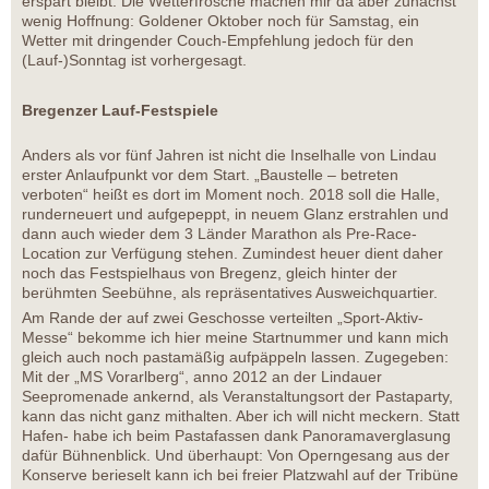
erspart bleibt. Die Wetterfrösche machen mir da aber zunächst
wenig Hoffnung: Goldener Oktober noch für Samstag, ein
Wetter mit dringender Couch-Empfehlung jedoch für den
(Lauf-)Sonntag ist vorhergesagt.
Bregenzer Lauf-Festspiele
Anders als vor fünf Jahren ist nicht die Inselhalle von Lindau
erster Anlaufpunkt vor dem Start. „Baustelle – betreten
verboten“ heißt es dort im Moment noch. 2018 soll die Halle,
runderneuert und aufgepeppt, in neuem Glanz erstrahlen und
dann auch wieder dem 3 Länder Marathon als Pre-Race-
Location zur Verfügung stehen. Zumindest heuer dient daher
noch das Festspielhaus von Bregenz, gleich hinter der
berühmten Seebühne, als repräsentatives Ausweichquartier.
Am Rande der auf zwei Geschosse verteilten „Sport-Aktiv-
Messe“ bekomme ich hier meine Startnummer und kann mich
gleich auch noch pastamäßig aufpäppeln lassen. Zugegeben:
Mit der „MS Vorarlberg“, anno 2012 an der Lindauer
Seepromenade ankernd, als Veranstaltungsort der Pastaparty,
kann das nicht ganz mithalten. Aber ich will nicht meckern. Statt
Hafen- habe ich beim Pastafassen dank Panoramaverglasung
dafür Bühnenblick. Und überhaupt: Von Operngesang aus der
Konserve berieselt kann ich bei freier Platzwahl auf der Tribüne