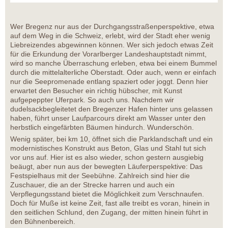
Wer Bregenz nur aus der Durchgangsstraßenperspektive, etwa
auf dem Weg in die Schweiz, erlebt, wird der Stadt eher wenig
Liebreizendes abgewinnen können. Wer sich jedoch etwas Zeit
für die Erkundung der Vorarlberger Landeshauptstadt nimmt,
wird so manche Überraschung erleben, etwa bei einem Bummel
durch die mittelalterliche Oberstadt. Oder auch, wenn er einfach
nur die Seepromenade entlang spaziert oder joggt. Denn hier
erwartet den Besucher ein richtig hübscher, mit Kunst
aufgepeppter Uferpark. So auch uns. Nachdem wir
dudelsackbegleitetet den Bregenzer Hafen hinter uns gelassen
haben, führt unser Laufparcours direkt am Wasser unter den
herbstlich eingefärbten Bäumen hindurch. Wunderschön.
Wenig später, bei km 10, öffnet sich die Parklandschaft und ein
modernistisches Konstrukt aus Beton, Glas und Stahl tut sich
vor uns auf. Hier ist es also wieder, schon gestern ausgiebig
beäugt, aber nun aus der bewegten Läuferperspektive: Das
Festspielhaus mit der Seebühne. Zahlreich sind hier die
Zuschauer, die an der Strecke harren und auch ein
Verpflegungsstand bietet die Möglichkeit zum Verschnaufen.
Doch für Muße ist keine Zeit, fast alle treibt es voran, hinein in
den seitlichen Schlund, den Zugang, der mitten hinein führt in
den Bühnenbereich.