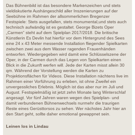
Das Bühnenbild ist das besondere Markenzeichen und stets
vieldiskutierte Aushängeschild aller Inszenierungen auf der
Seebühne im Rahmen der allsommerlichen Bregenzer
Festspiele: Stets ausgefallen, stets monumental,und stets auch
technisch aufwändig ist es gestaltet. George Bizets Oper
„Carmen“ steht auf dem Spielplan 2017/2018. Die britische
Künstlerin Es Devlin hat hierfür vor dem Hintergrund des Sees
eine 24 x 43 Meter messende Installation fliegender Spielkarten
zwischen zwei aus dem Wasser ragenden Frauenhänden
entworfen. Wiedergegeben wird damit eine Schlüsselszene der
Oper, in der Carmen durch das Legen von Spielkarten einen
Blick in die Zukunft werfen will. Jede der Karten misst allein 30
qm. Während der Vorstellung werden die Karten zu
Projektionsflächen für Videos. Diese Installation nächtens live im
Rahmen einer Vorführung zu erleben, ist ohne Zweifel ein
unvergessliches Erlebnis. Möglich ist das aber nur im Juli und
August. Festspielmäßig ist jetzt zehn Monate lang Winterschlaf
angesagt. Vor fünf Jahren waren wegen des Spielplan- und
damit verbundenen Bühnenwechsels nurmehr die traurigen
Reste eines Gerüsttorsos zu sehen. Wer nächstes Jahr hier an
den Start geht, sollte daher emotional gewappnet sein.
Leinen los in Lindau