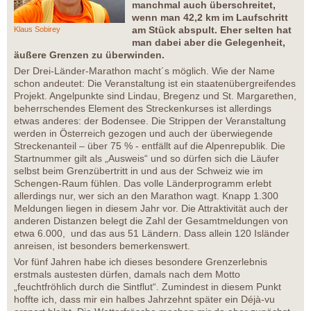
manchmal auch überschreitet,
wenn man 42,2 km im Laufschritt
am Stück abspult. Eher selten hat
Klaus Sobirey
man dabei aber die Gelegenheit,
äußere Grenzen zu überwinden.
Der Drei-Länder-Marathon macht´s möglich. Wie der Name
schon andeutet: Die Veranstaltung ist ein staatenübergreifendes
Projekt. Angelpunkte sind Lindau, Bregenz und St. Margarethen,
beherrschendes Element des Streckenkurses ist allerdings
etwas anderes: der Bodensee. Die Strippen der Veranstaltung
werden in Österreich gezogen und auch der überwiegende
Streckenanteil – über 75 % - entfällt auf die Alpenrepublik. Die
Startnummer gilt als „Ausweis“ und so dürfen sich die Läufer
selbst beim Grenzübertritt in und aus der Schweiz wie im
Schengen-Raum fühlen. Das volle Länderprogramm erlebt
allerdings nur, wer sich an den Marathon wagt. Knapp 1.300
Meldungen liegen in diesem Jahr vor. Die Attraktivität auch der
anderen Distanzen belegt die Zahl der Gesamtmeldungen von
etwa 6.000, und das aus 51 Ländern. Dass allein 120 Isländer
anreisen, ist besonders bemerkenswert.
Vor fünf Jahren habe ich dieses besondere Grenzerlebnis
erstmals austesten dürfen, damals nach dem Motto
„feuchtfröhlich durch die Sintflut“. Zumindest in diesem Punkt
hoffte ich, dass mir ein halbes Jahrzehnt später ein Déjà-vu