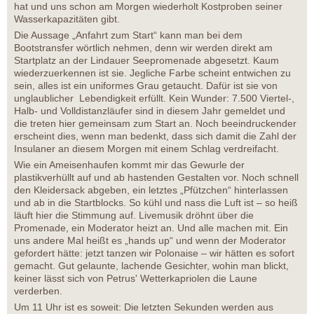
hat und uns schon am Morgen wiederholt Kostproben seiner
Wasserkapazitäten gibt.
Die Aussage „Anfahrt zum Start“ kann man bei dem
Bootstransfer wörtlich nehmen, denn wir werden direkt am
Startplatz an der Lindauer Seepromenade abgesetzt. Kaum
wiederzuerkennen ist sie. Jegliche Farbe scheint entwichen zu
sein, alles ist ein uniformes Grau getaucht. Dafür ist sie von
unglaublicher Lebendigkeit erfüllt. Kein Wunder: 7.500 Viertel-,
Halb- und Volldistanzläufer sind in diesem Jahr gemeldet und
die treten hier gemeinsam zum Start an. Noch beeindruckender
erscheint dies, wenn man bedenkt, dass sich damit die Zahl der
Insulaner an diesem Morgen mit einem Schlag verdreifacht.
Wie ein Ameisenhaufen kommt mir das Gewurle der
plastikverhüllt auf und ab hastenden Gestalten vor. Noch schnell
den Kleidersack abgeben, ein letztes „Pfützchen“ hinterlassen
und ab in die Startblocks. So kühl und nass die Luft ist – so heiß
läuft hier die Stimmung auf. Livemusik dröhnt über die
Promenade, ein Moderator heizt an. Und alle machen mit. Ein
uns andere Mal heißt es „hands up“ und wenn der Moderator
gefordert hätte: jetzt tanzen wir Polonaise – wir hätten es sofort
gemacht. Gut gelaunte, lachende Gesichter, wohin man blickt,
keiner lässt sich von Petrus' Wetterkapriolen die Laune
verderben.
Um 11 Uhr ist es soweit: Die letzten Sekunden werden aus