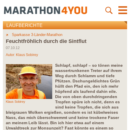
LAUFBERICHTE
Sparkasse 3-Länder-Marathon
Feuchtfröhlich durch die Sintflut
07.10.12
Autor:
Klaus Sobirey
Schlapf, schlapf – so tönen meine
wassertrunkenen Treter auf ihrem
Weg durch Schlamm und tiefe
Pfützen. Dschungeldichtes Grün
hüllt den Pfad ein, den ich mehr
hüpfend als laufend dahin eile.
Die von oben durchdringenden
Tropfen spüre ich nicht, denn es
Klaus Sobirey
sind keine Tropfen, die sich aus
bleigrauen Wolken ergießen, sondern es ist kübelweises
Nass, das mich überschwemmt und keine trockene Faser
an meinem Leib lässt. Bin ich hier etwa auf einem
Urwaldtreck zur Monsunzeit? Fast könnte es einem so