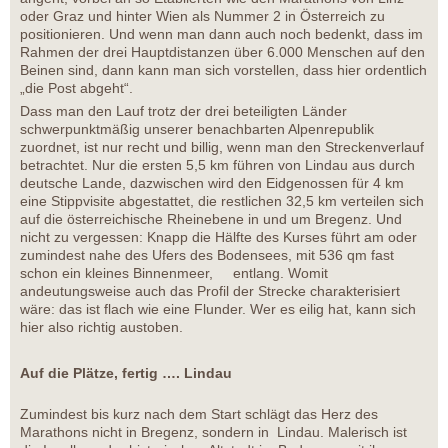
oder Graz und hinter Wien als Nummer 2 in Österreich zu
positionieren. Und wenn man dann auch noch bedenkt, dass im
Rahmen der drei Hauptdistanzen über 6.000 Menschen auf den
Beinen sind, dann kann man sich vorstellen, dass hier ordentlich
„die Post abgeht“.
Dass man den Lauf trotz der drei beteiligten Länder
schwerpunktmäßig unserer benachbarten Alpenrepublik
zuordnet, ist nur recht und billig, wenn man den Streckenverlauf
betrachtet. Nur die ersten 5,5 km führen von Lindau aus durch
deutsche Lande, dazwischen wird den Eidgenossen für 4 km
eine Stippvisite abgestattet, die restlichen 32,5 km verteilen sich
auf die österreichische Rheinebene in und um Bregenz. Und
nicht zu vergessen: Knapp die Hälfte des Kurses führt am oder
zumindest nahe des Ufers des Bodensees, mit 536 qm fast
schon ein kleines Binnenmeer, entlang. Womit
andeutungsweise auch das Profil der Strecke charakterisiert
wäre: das ist flach wie eine Flunder. Wer es eilig hat, kann sich
hier also richtig austoben.
Auf die Plätze, fertig …. Lindau
Zumindest bis kurz nach dem Start schlägt das Herz des
Marathons nicht in Bregenz, sondern in Lindau. Malerisch ist