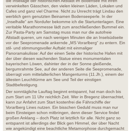
die Insellage der historischen Altstadt im Bodensee mit ihren
verwinkelten Gässchen, den vielen kleinen Läden, Lokalen und
Cafes und ganz viel Charme. Nicht zu Unrecht trägt Lindau den
werblich gern genutzten Beinamen Bodenseeperle. In der
„Inselhalle“ am Nordufer bekomme ich die Startunterlagen. Eine
veritable Marathonmesse lädt zum anschließenden Bummel ein.
Zur Pasta-Party am Samstag muss man nur die autofreie
Altstadt queren, um nach wenigen Minuten die an Inselsüdseite
vor der Seepromenade ankernde „MS Vorarlberg“ zu entern. Ein
stil- und stimmungsvoller Auftakt mit einmaliger
Panoramakulisse: Auf der einen Seite der historische Hafen mit
der über diesen wachenden Statue eines monumentalen
bayerischen Löwen, dahinter der in der Sonne gleißende,
bergumrahmte See, auf der anderen Seite die Seepromenade,
überragt vom mittelalterlichen Mangenturms (11.Jh.), einem der
ältesten Leuchttürme am See und Teil der einstigen
Stadtbefestigung.
Der sonntägliche Lauftag beginnt entspannt, hat man doch bis
zum Start um 11 Uhr reichlich Zeit. Wer in Bregenz übernachtet,
kann zur Anfahrt zum Start kostenfrei die Fährschiffe der
Vorarlberg Lines nutzen. Ein bisschen Geduld muss man nur
beim Einsteigen schon mitbringen, denn dieser Service findet
großen Anklang – doch Platz ist letztlich für alle. Nicht ganz so
entspannt ist allerdings der Blick gen Himmel, der über Nacht
wie angekündigt eine beachtliche Metamorphose durchgemacht