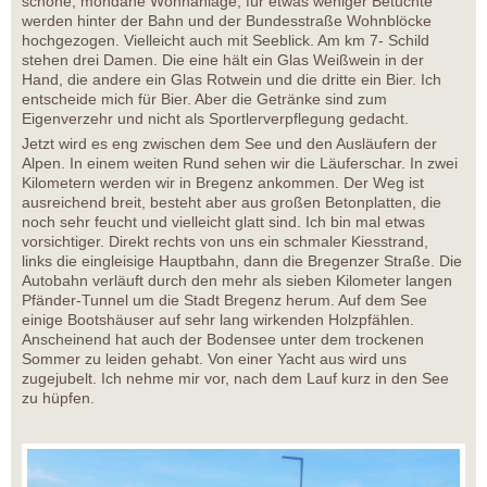
schöne, mondäne Wohnanlage, für etwas weniger Betuchte
werden hinter der Bahn und der Bundesstraße Wohnblöcke
hochgezogen. Vielleicht auch mit Seeblick. Am km 7- Schild
stehen drei Damen. Die eine hält ein Glas Weißwein in der
Hand, die andere ein Glas Rotwein und die dritte ein Bier. Ich
entscheide mich für Bier. Aber die Getränke sind zum
Eigenverzehr und nicht als Sportlerverpflegung gedacht.
Jetzt wird es eng zwischen dem See und den Ausläufern der
Alpen. In einem weiten Rund sehen wir die Läuferschar. In zwei
Kilometern werden wir in Bregenz ankommen. Der Weg ist
ausreichend breit, besteht aber aus großen Betonplatten, die
noch sehr feucht und vielleicht glatt sind. Ich bin mal etwas
vorsichtiger. Direkt rechts von uns ein schmaler Kiesstrand,
links die eingleisige Hauptbahn, dann die Bregenzer Straße. Die
Autobahn verläuft durch den mehr als sieben Kilometer langen
Pfänder-Tunnel um die Stadt Bregenz herum. Auf dem See
einige Bootshäuser auf sehr lang wirkenden Holzpfählen.
Anscheinend hat auch der Bodensee unter dem trockenen
Sommer zu leiden gehabt. Von einer Yacht aus wird uns
zugejubelt. Ich nehme mir vor, nach dem Lauf kurz in den See
zu hüpfen.