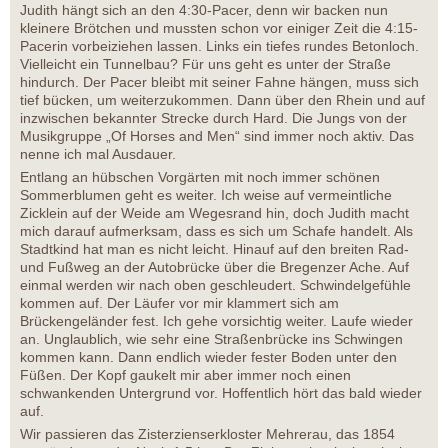
Judith hängt sich an den 4:30-Pacer, denn wir backen nun
kleinere Brötchen und mussten schon vor einiger Zeit die 4:15-
Pacerin vorbeiziehen lassen. Links ein tiefes rundes Betonloch.
Vielleicht ein Tunnelbau? Für uns geht es unter der Straße
hindurch. Der Pacer bleibt mit seiner Fahne hängen, muss sich
tief bücken, um weiterzukommen. Dann über den Rhein und auf
inzwischen bekannter Strecke durch Hard. Die Jungs von der
Musikgruppe „Of Horses and Men“ sind immer noch aktiv. Das
nenne ich mal Ausdauer.
Entlang an hübschen Vorgärten mit noch immer schönen
Sommerblumen geht es weiter. Ich weise auf vermeintliche
Zicklein auf der Weide am Wegesrand hin, doch Judith macht
mich darauf aufmerksam, dass es sich um Schafe handelt. Als
Stadtkind hat man es nicht leicht. Hinauf auf den breiten Rad-
und Fußweg an der Autobrücke über die Bregenzer Ache. Auf
einmal werden wir nach oben geschleudert. Schwindelgefühle
kommen auf. Der Läufer vor mir klammert sich am
Brückengeländer fest. Ich gehe vorsichtig weiter. Laufe wieder
an. Unglaublich, wie sehr eine Straßenbrücke ins Schwingen
kommen kann. Dann endlich wieder fester Boden unter den
Füßen. Der Kopf gaukelt mir aber immer noch einen
schwankenden Untergrund vor. Hoffentlich hört das bald wieder
auf.
Wir passieren das Zisterzienserkloster Mehrerau, das 1854