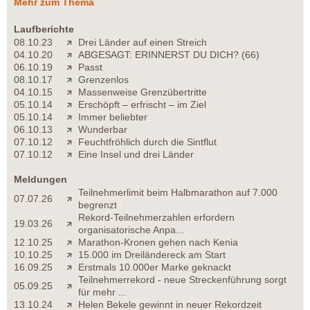
Mehr zum Thema
Laufberichte
08.10.23
Drei Länder auf einen Streich
04.10.20
ABGESAGT: ERINNERST DU DICH? (66)
06.10.19
Passt
08.10.17
Grenzenlos
04.10.15
Massenweise Grenzübertritte
05.10.14
Erschöpft – erfrischt – im Ziel
05.10.14
Immer beliebter
06.10.13
Wunderbar
07.10.12
Feuchtfröhlich durch die Sintflut
07.10.12
Eine Insel und drei Länder
Meldungen
Teilnehmerlimit beim Halbmarathon auf 7.000
07.07.26
begrenzt
Rekord-Teilnehmerzahlen erfordern
19.03.26
organisatorische Anpa...
12.10.25
Marathon-Kronen gehen nach Kenia
10.10.25
15.000 im Dreiländereck am Start
16.09.25
Erstmals 10.000er Marke geknackt
Teilnehmerrekord - neue Streckenführung sorgt
05.09.25
für mehr ...
13.10.24
Helen Bekele gewinnt in neuer Rekordzeit