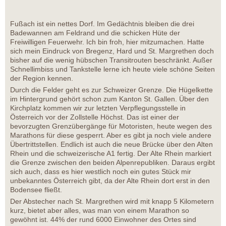
Fußach ist ein nettes Dorf. Im Gedächtnis bleiben die drei
Badewannen am Feldrand und die schicken Hüte der
Freiwilligen Feuerwehr. Ich bin froh, hier mitzumachen. Hatte
sich mein Eindruck von Bregenz, Hard und St. Margrethen doch
bisher auf die wenig hübschen Transitrouten beschränkt. Außer
Schnellimbiss und Tankstelle lerne ich heute viele schöne Seiten
der Region kennen.
Durch die Felder geht es zur Schweizer Grenze. Die Hügelkette
im Hintergrund gehört schon zum Kanton St. Gallen. Über den
Kirchplatz kommen wir zur letzten Verpflegungsstelle in
Österreich vor der Zollstelle Höchst. Das ist einer der
bevorzugten Grenzübergänge für Motoristen, heute wegen des
Marathons für diese gesperrt. Aber es gibt ja noch viele andere
Übertrittstellen. Endlich ist auch die neue Brücke über den Alten
Rhein und die schweizerische A1 fertig. Der Alte Rhein markiert
die Grenze zwischen den beiden Alpenrepubliken. Daraus ergibt
sich auch, dass es hier westlich noch ein gutes Stück mir
unbekanntes Österreich gibt, da der Alte Rhein dort erst in den
Bodensee fließt.
Der Abstecher nach St. Margrethen wird mit knapp 5 Kilometern
kurz, bietet aber alles, was man von einem Marathon so
gewöhnt ist. 44% der rund 6000 Einwohner des Ortes sind