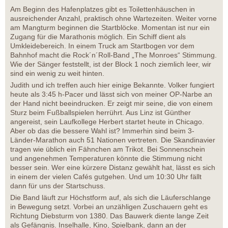
Am Beginn des Hafenplatzes gibt es Toilettenhäuschen in
ausreichender Anzahl, praktisch ohne Wartezeiten. Weiter vorne
am Mangturm beginnen die Startblöcke. Momentan ist nur ein
Zugang für die Marathonis möglich. Ein Schiff dient als
Umkleidebereich. In einem Truck am Startbogen vor dem
Bahnhof macht die Rock´n´Roll-Band „The Monroes“ Stimmung.
Wie der Sänger feststellt, ist der Block 1 noch ziemlich leer, wir
sind ein wenig zu weit hinten.
Judith und ich treffen auch hier einige Bekannte. Volker fungiert
heute als 3:45 h-Pacer und lässt sich von meiner OP-Narbe an
der Hand nicht beeindrucken. Er zeigt mir seine, die von einem
Sturz beim Fußballspielen herrührt. Aus Linz ist Günther
angereist, sein Laufkollege Herbert startet heute in Chicago.
Aber ob das die bessere Wahl ist? Immerhin sind beim 3-
Länder-Marathon auch 51 Nationen vertreten. Die Skandinavier
tragen wie üblich ein Fähnchen am Trikot. Bei Sonnenschein
und angenehmen Temperaturen könnte die Stimmung nicht
besser sein. Wer eine kürzere Distanz gewählt hat, lässt es sich
in einem der vielen Cafés gutgehen. Und um 10:30 Uhr fällt
dann für uns der Startschuss.
Die Band läuft zur Höchstform auf, als sich die Läuferschlange
in Bewegung setzt. Vorbei an unzähligen Zuschauern geht es
Richtung Diebsturm von 1380. Das Bauwerk diente lange Zeit
als Gefängnis. Inselhalle, Kino, Spielbank, dann an der