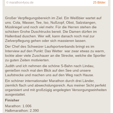
© marathon4you.de
25 Bilder
Großer Verpflegungsbereich im Ziel. Ein Weißbier wartet auf
uns. Cola, Wasser, Tee, Iso, Nußzopf, Obst, Salzstangen,
Müsliriegel und noch viel mehr. Für die Herren stehen die
schicken Grohe Duschtrucks bereit. Die Damen dürfen im
Hallenbad duschen. Wer will, kann danach noch mal zur
Zielverpflegung gehen oder sich massieren lassen.
Der Chef des Schweizer Laufsportverbands bringt es im
Interview auf den Punkt: Das Wetter war zwar etwas zu warm,
lockte aber viele Zuschauer an die Strecke, welche die Sportler
zu guten Zeiten motivierten.
Judith und ich nehmen die schöne S-Bahn nach Lindau,
genießen noch mal den Blick auf den See und unsere
Laufstrecke und machen uns auf den Weg nach Hause.
Ein schöner internationaler Marathon durch drei Länder,
ziemlich flach und abwechslungsreich. Aus meiner Sicht perfekt
organisiert und mit großzügig angelegten Versorgungseinheiten
ausgestattet.
Finisher
Marathon: 1.006
Halbmarathon: 2.390