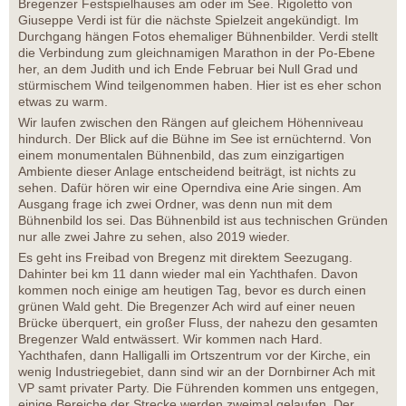
Bregenzer Festspielhauses am oder im See. Rigoletto von
Giuseppe Verdi ist für die nächste Spielzeit angekündigt. Im
Durchgang hängen Fotos ehemaliger Bühnenbilder. Verdi stellt
die Verbindung zum gleichnamigen Marathon in der Po-Ebene
her, an dem Judith und ich Ende Februar bei Null Grad und
stürmischem Wind teilgenommen haben. Hier ist es eher schon
etwas zu warm.
Wir laufen zwischen den Rängen auf gleichem Höhenniveau
hindurch. Der Blick auf die Bühne im See ist ernüchternd. Von
einem monumentalen Bühnenbild, das zum einzigartigen
Ambiente dieser Anlage entscheidend beiträgt, ist nichts zu
sehen. Dafür hören wir eine Operndiva eine Arie singen. Am
Ausgang frage ich zwei Ordner, was denn nun mit dem
Bühnenbild los sei. Das Bühnenbild ist aus technischen Gründen
nur alle zwei Jahre zu sehen, also 2019 wieder.
Es geht ins Freibad von Bregenz mit direktem Seezugang.
Dahinter bei km 11 dann wieder mal ein Yachthafen. Davon
kommen noch einige am heutigen Tag, bevor es durch einen
grünen Wald geht. Die Bregenzer Ach wird auf einer neuen
Brücke überquert, ein großer Fluss, der nahezu den gesamten
Bregenzer Wald entwässert. Wir kommen nach Hard.
Yachthafen, dann Halligalli im Ortszentrum vor der Kirche, ein
wenig Industriegebiet, dann sind wir an der Dornbirner Ach mit
VP samt privater Party. Die Führenden kommen uns entgegen,
einige Bereiche der Strecke werden zweimal gelaufen. Der