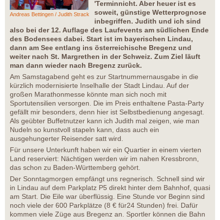
'Terminnicht. Aber heuer ist es
soweit, günstige Wetterprognose
Andreas Bettingen / Judith Strack
inbegriffen. Judith und ich sind
also bei der 12. Auflage des Laufevents am südlichen Ende
des Bodensees dabei. Start ist im bayerischen Lindau,
dann am See entlang ins österreichische Bregenz und
weiter nach St. Margrethen in der Schweiz. Zum Ziel läuft
man dann wieder nach Bregenz zurück.
Am Samstagabend geht es zur Startnummernausgabe in die
kürzlich modernisierte Inselhalle der Stadt Lindau. Auf der
großen Marathonmesse könnte man sich noch mit
Sportutensilien versorgen. Die im Preis enthaltene Pasta-Party
gefällt mir besonders, denn hier ist Selbstbedienung angesagt.
Als geübter Buffetnutzer kann ich Judith mal zeigen, wie man
Nudeln so kunstvoll stapeln kann, dass auch ein
ausgehungerter Reisender satt wird.
Für unsere Unterkunft haben wir ein Quartier in einem vierten
Land reserviert: Nächtigen werden wir im nahen Kressbronn,
das schon zu Baden-Württemberg gehört.
Der Sonntagmorgen empfängt uns regnerisch. Schnell sind wir
in Lindau auf dem Parkplatz P5 direkt hinter dem Bahnhof, quasi
am Start. Die Eile war überflüssig. Eine Stunde vor Beginn sind
noch viele der 600 Parkplätze (8 € für24 Stunden) frei. Dafür
kommen viele Züge aus Bregenz an. Sportler können die Bahn