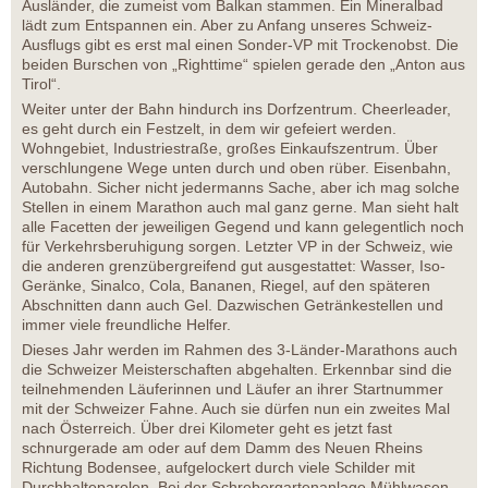
Ausländer, die zumeist vom Balkan stammen. Ein Mineralbad
lädt zum Entspannen ein. Aber zu Anfang unseres Schweiz-
Ausflugs gibt es erst mal einen Sonder-VP mit Trockenobst. Die
beiden Burschen von „Righttime“ spielen gerade den „Anton aus
Tirol“.
Weiter unter der Bahn hindurch ins Dorfzentrum. Cheerleader,
es geht durch ein Festzelt, in dem wir gefeiert werden.
Wohngebiet, Industriestraße, großes Einkaufszentrum. Über
verschlungene Wege unten durch und oben rüber. Eisenbahn,
Autobahn. Sicher nicht jedermanns Sache, aber ich mag solche
Stellen in einem Marathon auch mal ganz gerne. Man sieht halt
alle Facetten der jeweiligen Gegend und kann gelegentlich noch
für Verkehrsberuhigung sorgen. Letzter VP in der Schweiz, wie
die anderen grenzübergreifend gut ausgestattet: Wasser, Iso-
Geränke, Sinalco, Cola, Bananen, Riegel, auf den späteren
Abschnitten dann auch Gel. Dazwischen Getränkestellen und
immer viele freundliche Helfer.
Dieses Jahr werden im Rahmen des 3-Länder-Marathons auch
die Schweizer Meisterschaften abgehalten. Erkennbar sind die
teilnehmenden Läuferinnen und Läufer an ihrer Startnummer
mit der Schweizer Fahne. Auch sie dürfen nun ein zweites Mal
nach Österreich. Über drei Kilometer geht es jetzt fast
schnurgerade am oder auf dem Damm des Neuen Rheins
Richtung Bodensee, aufgelockert durch viele Schilder mit
Durchhalteparolen. Bei der Schrebergartenanlage Mühlwasen