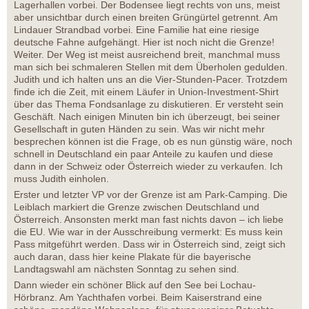
Lagerhallen vorbei. Der Bodensee liegt rechts von uns, meist
aber unsichtbar durch einen breiten Grüngürtel getrennt. Am
Lindauer Strandbad vorbei. Eine Familie hat eine riesige
deutsche Fahne aufgehängt. Hier ist noch nicht die Grenze!
Weiter. Der Weg ist meist ausreichend breit, manchmal muss
man sich bei schmaleren Stellen mit dem Überholen gedulden.
Judith und ich halten uns an die Vier-Stunden-Pacer. Trotzdem
finde ich die Zeit, mit einem Läufer in Union-Investment-Shirt
über das Thema Fondsanlage zu diskutieren. Er versteht sein
Geschäft. Nach einigen Minuten bin ich überzeugt, bei seiner
Gesellschaft in guten Händen zu sein. Was wir nicht mehr
besprechen können ist die Frage, ob es nun günstig wäre, noch
schnell in Deutschland ein paar Anteile zu kaufen und diese
dann in der Schweiz oder Österreich wieder zu verkaufen. Ich
muss Judith einholen.
Erster und letzter VP vor der Grenze ist am Park-Camping. Die
Leiblach markiert die Grenze zwischen Deutschland und
Österreich. Ansonsten merkt man fast nichts davon – ich liebe
die EU. Wie war in der Ausschreibung vermerkt: Es muss kein
Pass mitgeführt werden. Dass wir in Österreich sind, zeigt sich
auch daran, dass hier keine Plakate für die bayerische
Landtagswahl am nächsten Sonntag zu sehen sind.
Dann wieder ein schöner Blick auf den See bei Lochau-
Hörbranz. Am Yachthafen vorbei. Beim Kaiserstrand eine