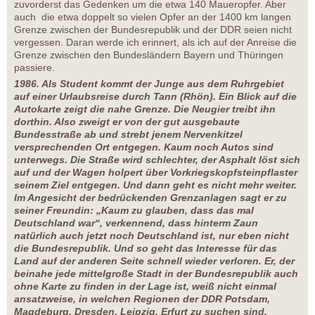
zuvorderst das Gedenken um die etwa 140 Maueropfer. Aber
auch die etwa doppelt so vielen Opfer an der 1400 km langen
Grenze zwischen der Bundesrepublik und der DDR seien nicht
vergessen. Daran werde ich erinnert, als ich auf der Anreise die
Grenze zwischen den Bundesländern Bayern und Thüringen
passiere.
1986. Als Student kommt der Junge aus dem Ruhrgebiet
auf einer Urlaubsreise durch Tann (Rhön). Ein Blick auf die
Autokarte zeigt die nahe Grenze. Die Neugier treibt ihn
dorthin. Also zweigt er von der gut ausgebaute
Bundesstraße ab und strebt jenem Nervenkitzel
versprechenden Ort entgegen. Kaum noch Autos sind
unterwegs. Die Straße wird schlechter, der Asphalt löst sich
auf und der Wagen holpert über Vorkriegskopfsteinpflaster
seinem Ziel entgegen. Und dann geht es nicht mehr weiter.
Im Angesicht der bedrückenden Grenzanlagen sagt er zu
seiner Freundin: „Kaum zu glauben, dass das mal
Deutschland war“, verkennend, dass hinterm Zaun
natürlich auch jetzt noch Deutschland ist, nur eben nicht
die Bundesrepublik. Und so geht das Interesse für das
Land auf der anderen Seite schnell wieder verloren. Er, der
beinahe jede mittelgroße Stadt in der Bundesrepublik auch
ohne Karte zu finden in der Lage ist, weiß nicht einmal
ansatzweise, in welchen Regionen der DDR Potsdam,
Magdeburg, Dresden, Leipzig, Erfurt zu suchen sind.