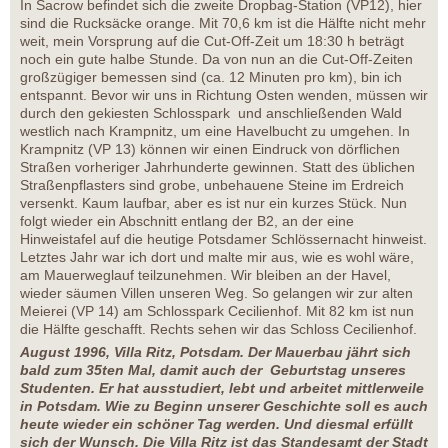
In Sacrow befindet sich die zweite Dropbag-Station (VP12), hier
sind die Rucksäcke orange. Mit 70,6 km ist die Hälfte nicht mehr
weit, mein Vorsprung auf die Cut-Off-Zeit um 18:30 h beträgt
noch ein gute halbe Stunde. Da von nun an die Cut-Off-Zeiten
großzügiger bemessen sind (ca. 12 Minuten pro km), bin ich
entspannt. Bevor wir uns in Richtung Osten wenden, müssen wir
durch den gekiesten Schlosspark und anschließenden Wald
westlich nach Krampnitz, um eine Havelbucht zu umgehen. In
Krampnitz (VP 13) können wir einen Eindruck von dörflichen
Straßen vorheriger Jahrhunderte gewinnen. Statt des üblichen
Straßenpflasters sind grobe, unbehauene Steine im Erdreich
versenkt. Kaum laufbar, aber es ist nur ein kurzes Stück. Nun
folgt wieder ein Abschnitt entlang der B2, an der eine
Hinweistafel auf die heutige Potsdamer Schlössernacht hinweist.
Letztes Jahr war ich dort und malte mir aus, wie es wohl wäre,
am Mauerweglauf teilzunehmen. Wir bleiben an der Havel,
wieder säumen Villen unseren Weg. So gelangen wir zur alten
Meierei (VP 14) am Schlosspark Cecilienhof. Mit 82 km ist nun
die Hälfte geschafft. Rechts sehen wir das Schloss Cecilienhof.
August 1996, Villa Ritz, Potsdam. Der Mauerbau jährt sich
bald zum 35ten Mal, damit auch der Geburtstag unseres
Studenten. Er hat ausstudiert, lebt und arbeitet mittlerweile
in Potsdam. Wie zu Beginn unserer Geschichte soll es auch
heute wieder ein schöner Tag werden. Und diesmal erfüllt
sich der Wunsch. Die Villa Ritz ist das Standesamt der Stadt