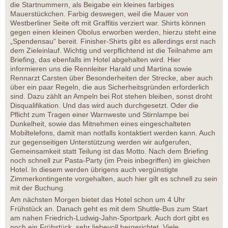
die Startnummern, als Beigabe ein kleines farbiges
Mauerstückchen. Farbig deswegen, weil die Mauer von
Westberliner Seite oft mit Graffitis verziert war. Shirts können
gegen einen kleinen Obolus erworben werden, hierzu steht eine
„Spendensau“ bereit. Finisher-Shirts gibt es allerdings erst nach
dem Zieleinlauf. Wichtig und verpflichtend ist die Teilnahme am
Briefing, das ebenfalls im Hotel abgehalten wird. Hier
informieren uns die Rennleiter Harald und Martina sowie
Rennarzt Carsten über Besonderheiten der Strecke, aber auch
über ein paar Regeln, die aus Sicherheitsgründen erforderlich
sind. Dazu zählt an Ampeln bei Rot stehen bleiben, sonst droht
Disqualifikation. Und das wird auch durchgesetzt. Oder die
Pflicht zum Tragen einer Warnweste und Stirnlampe bei
Dunkelheit, sowie das Mitnehmen eines eingeschalteten
Mobiltelefons, damit man notfalls kontaktiert werden kann. Auch
zur gegenseitigen Unterstützung werden wir aufgerufen,
Gemeinsamkeit statt Teilung ist das Motto. Nach dem Briefing
noch schnell zur Pasta-Party (im Preis inbegriffen) im gleichen
Hotel. In diesem werden übrigens auch vergünstigte
Zimmerkontingente vorgehalten, auch hier gilt es schnell zu sein
mit der Buchung.
Am nächsten Morgen bietet das Hotel schon um 4 Uhr
Frühstück an. Danach geht es mit dem Shuttle-Bus zum Start
am nahen Friedrich-Ludwig-Jahn-Sportpark. Auch dort gibt es
noch ein Frühstück, sehr liebevoll hergerichtet. Viele