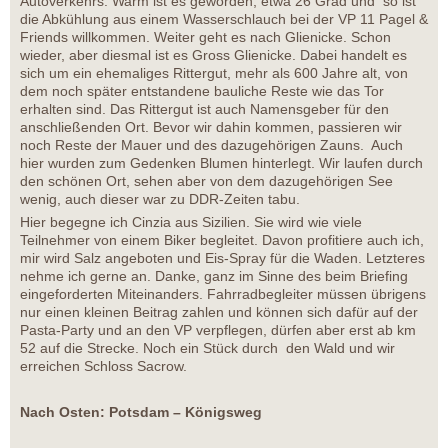
Autoverkehrs. Warm ist es geworden, etwa 26 Grad und so ist
die Abkühlung aus einem Wasserschlauch bei der VP 11 Pagel &
Friends willkommen. Weiter geht es nach Glienicke. Schon
wieder, aber diesmal ist es Gross Glienicke. Dabei handelt es
sich um ein ehemaliges Rittergut, mehr als 600 Jahre alt, von
dem noch später entstandene bauliche Reste wie das Tor
erhalten sind. Das Rittergut ist auch Namensgeber für den
anschließenden Ort. Bevor wir dahin kommen, passieren wir
noch Reste der Mauer und des dazugehörigen Zauns. Auch
hier wurden zum Gedenken Blumen hinterlegt. Wir laufen durch
den schönen Ort, sehen aber von dem dazugehörigen See
wenig, auch dieser war zu DDR-Zeiten tabu.
Hier begegne ich Cinzia aus Sizilien. Sie wird wie viele
Teilnehmer von einem Biker begleitet. Davon profitiere auch ich,
mir wird Salz angeboten und Eis-Spray für die Waden. Letzteres
nehme ich gerne an. Danke, ganz im Sinne des beim Briefing
eingeforderten Miteinanders. Fahrradbegleiter müssen übrigens
nur einen kleinen Beitrag zahlen und können sich dafür auf der
Pasta-Party und an den VP verpflegen, dürfen aber erst ab km
52 auf die Strecke. Noch ein Stück durch den Wald und wir
erreichen Schloss Sacrow.
Nach Osten: Potsdam – Königsweg