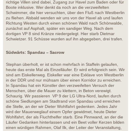
richtige Villen sind dabei, Zugang zur Havel zum Baden oder für
Boote inklusive. Wer denkt da noch an die verzweifelten
Schwimmer, die hier versuchten, über den Fluß nach Westberlin
zu fliehen. Alsbald wenden wir uns von der Havel ab und laufen
Richtung Westen durch einen schönen Wald nach Schönwalde,
zunächst auf Asphalt, später ein sandiger Weg. Nach dem
dortigen VP 8 sind Kränze niedergelegt. Hier starb Dietmar
Schwietzer. 91 Schüsse wurden auf ihn abgegeben, drei trafen.
Südwärts: Spandau – Sacrow
Stephan überholt, er ist schon mehrfach in Staffeln gelaufen,
heute das erste Mal als Einzelläufer. Er wird erfolgreich sein. Wir
sind am Eiskellerweg. Eiskeller war eine Exklave von Westberlin
in der DDR und nur mühsam über einen Korridor zu erreichen.
In Spandau hat ein Künstler den verzweifelten Versuch der
Menschen, über die Mauer zu klettern, in Beton verewigt.
Schaurig. Wir passieren VP 9 der LG Ultra-Nord, laufen durch
schöne Siedlungen am Stadtrand von Spandau und erreichen
die Stelle, an der wir Dieter Wohlfahrt gedenken. Jedes Jahr
wird der Mauerweglauf einem Opfer gewidmet, heute Dieter
Wohlfahrt, der als Fluchthelfer starb. Eine Pinnwand, an der die
Läufer Gedanken hinterlassen und ein Beet voller Kerzen bilden
einen würdigen Rahmen, Olaf Ilk, der Leiter der Veranstaltung,