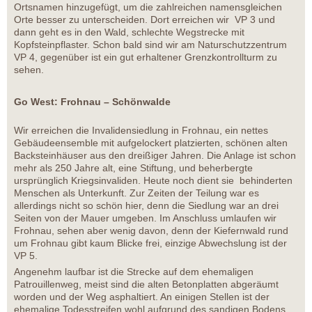
Ortsnamen hinzugefügt, um die zahlreichen namensgleichen
Orte besser zu unterscheiden. Dort erreichen wir VP 3 und
dann geht es in den Wald, schlechte Wegstrecke mit
Kopfsteinpflaster. Schon bald sind wir am Naturschutzzentrum
VP 4, gegenüber ist ein gut erhaltener Grenzkontrollturm zu
sehen.
Go West: Frohnau – Schönwalde
Wir erreichen die Invalidensiedlung in Frohnau, ein nettes
Gebäudeensemble mit aufgelockert platzierten, schönen alten
Backsteinhäuser aus den dreißiger Jahren. Die Anlage ist schon
mehr als 250 Jahre alt, eine Stiftung, und beherbergte
ursprünglich Kriegsinvaliden. Heute noch dient sie behinderten
Menschen als Unterkunft. Zur Zeiten der Teilung war es
allerdings nicht so schön hier, denn die Siedlung war an drei
Seiten von der Mauer umgeben. Im Anschluss umlaufen wir
Frohnau, sehen aber wenig davon, denn der Kiefernwald rund
um Frohnau gibt kaum Blicke frei, einzige Abwechslung ist der
VP 5.
Angenehm laufbar ist die Strecke auf dem ehemaligen
Patrouillenweg, meist sind die alten Betonplatten abgeräumt
worden und der Weg asphaltiert. An einigen Stellen ist der
ehemalige Todesstreifen wohl aufgrund des sandigen Bodens