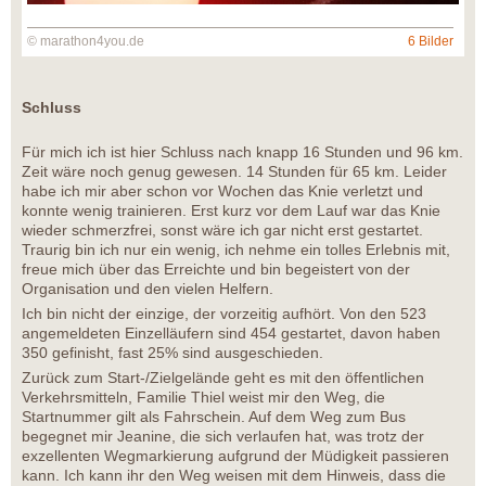
© marathon4you.de
6 Bilder
Schluss
Für mich ich ist hier Schluss nach knapp 16 Stunden und 96 km.
Zeit wäre noch genug gewesen. 14 Stunden für 65 km. Leider
habe ich mir aber schon vor Wochen das Knie verletzt und
konnte wenig trainieren. Erst kurz vor dem Lauf war das Knie
wieder schmerzfrei, sonst wäre ich gar nicht erst gestartet.
Traurig bin ich nur ein wenig, ich nehme ein tolles Erlebnis mit,
freue mich über das Erreichte und bin begeistert von der
Organisation und den vielen Helfern.
Ich bin nicht der einzige, der vorzeitig aufhört. Von den 523
angemeldeten Einzelläufern sind 454 gestartet, davon haben
350 gefinisht, fast 25% sind ausgeschieden.
Zurück zum Start-/Zielgelände geht es mit den öffentlichen
Verkehrsmitteln, Familie Thiel weist mir den Weg, die
Startnummer gilt als Fahrschein. Auf dem Weg zum Bus
begegnet mir Jeanine, die sich verlaufen hat, was trotz der
exzellenten Wegmarkierung aufgrund der Müdigkeit passieren
kann. Ich kann ihr den Weg weisen mit dem Hinweis, dass die