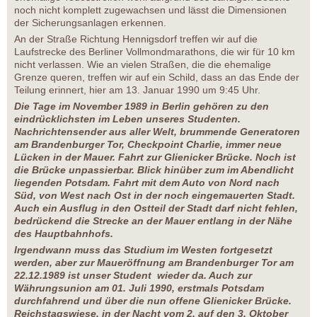
noch nicht komplett zugewachsen und lässt die Dimensionen
der Sicherungsanlagen erkennen.
An der Straße Richtung Hennigsdorf treffen wir auf die
Laufstrecke des Berliner Vollmondmarathons, die wir für 10 km
nicht verlassen. Wie an vielen Straßen, die die ehemalige
Grenze queren, treffen wir auf ein Schild, dass an das Ende der
Teilung erinnert, hier am 13. Januar 1990 um 9:45 Uhr.
Die Tage im November 1989 in Berlin gehören zu den
eindrücklichsten im Leben unseres Studenten.
Nachrichtensender aus aller Welt, brummende Generatoren
am Brandenburger Tor, Checkpoint Charlie, immer neue
Lücken in der Mauer. Fahrt zur Glienicker Brücke. Noch ist
die Brücke unpassierbar. Blick hinüber zum im Abendlicht
liegenden Potsdam. Fahrt mit dem Auto von Nord nach
Süd, von West nach Ost in der noch eingemauerten Stadt.
Auch ein Ausflug in den Ostteil der Stadt darf nicht fehlen,
bedrückend die Strecke an der Mauer entlang in der Nähe
des Hauptbahnhofs.
Irgendwann muss das Studium im Westen fortgesetzt
werden, aber zur Maueröffnung am Brandenburger Tor am
22.12.1989 ist unser Student wieder da. Auch zur
Währungsunion am 01. Juli 1990, erstmals Potsdam
durchfahrend und über die nun offene Glienicker Brücke.
Reichstagswiese, in der Nacht vom 2. auf den 3. Oktober