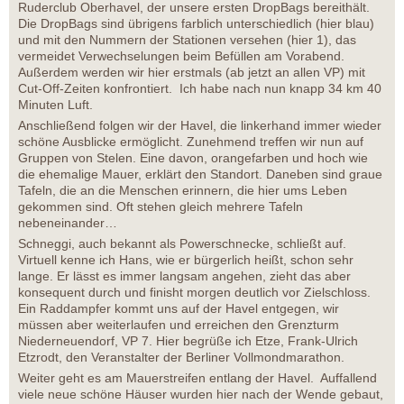
Ruderclub Oberhavel, der unsere ersten DropBags bereithält.
Die DropBags sind übrigens farblich unterschiedlich (hier blau)
und mit den Nummern der Stationen versehen (hier 1), das
vermeidet Verwechselungen beim Befüllen am Vorabend.
Außerdem werden wir hier erstmals (ab jetzt an allen VP) mit
Cut-Off-Zeiten konfrontiert. Ich habe nach nun knapp 34 km 40
Minuten Luft.
Anschließend folgen wir der Havel, die linkerhand immer wieder
schöne Ausblicke ermöglicht. Zunehmend treffen wir nun auf
Gruppen von Stelen. Eine davon, orangefarben und hoch wie
die ehemalige Mauer, erklärt den Standort. Daneben sind graue
Tafeln, die an die Menschen erinnern, die hier ums Leben
gekommen sind. Oft stehen gleich mehrere Tafeln
nebeneinander…
Schneggi, auch bekannt als Powerschnecke, schließt auf.
Virtuell kenne ich Hans, wie er bürgerlich heißt, schon sehr
lange. Er lässt es immer langsam angehen, zieht das aber
konsequent durch und finisht morgen deutlich vor Zielschloss.
Ein Raddampfer kommt uns auf der Havel entgegen, wir
müssen aber weiterlaufen und erreichen den Grenzturm
Niederneuendorf, VP 7. Hier begrüße ich Etze, Frank-Ulrich
Etzrodt, den Veranstalter der Berliner Vollmondmarathon.
Weiter geht es am Mauerstreifen entlang der Havel. Auffallend
viele neue schöne Häuser wurden hier nach der Wende gebaut,