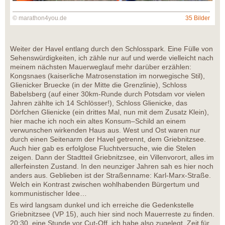
© marathon4you.de
35 Bilder
Weiter der Havel entlang durch den Schlosspark. Eine Fülle von
Sehenswürdigkeiten, ich zähle nur auf und werde vielleicht nach
meinem nächsten Mauerweglauf mehr darüber erzählen:
Kongsnaes (kaiserliche Matrosenstation im norwegische Stil),
Glienicker Bruecke (in der Mitte die Grenzlinie), Schloss
Babelsberg (auf einer 30km-Runde durch Potsdam vor vielen
Jahren zählte ich 14 Schlösser!), Schloss Glienicke, das
Dörfchen Glienicke (ein drittes Mal, nun mit dem Zusatz Klein),
hier mache ich noch ein altes Konsum–Schild an einem
verwunschen wirkenden Haus aus. West und Ost waren nur
durch einen Seitenarm der Havel getrennt, dem Griebnitzsee.
Auch hier gab es erfolglose Fluchtversuche, wie die Stelen
zeigen. Dann der Stadtteil Griebnitzsee, ein Villenvorort, alles im
allerfeinsten Zustand. In den neunziger Jahren sah es hier noch
anders aus. Geblieben ist der Straßenname: Karl-Marx-Straße.
Welch ein Kontrast zwischen wohlhabenden Bürgertum und
kommunistischer Idee…
Es wird langsam dunkel und ich erreiche die Gedenkstelle
Griebnitzsee (VP 15), auch hier sind noch Mauerreste zu finden.
20:30, eine Stunde vor Cut-Off, ich habe also zugelegt. Zeit für