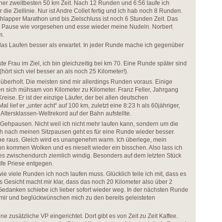
ner zweitbesten 50 km Zeit. Nach 12 Runden und 6:56 laufe ich
 die Ziellinie. Nur ist Andre Collet fertig und ich hab noch 8 Runden.
hlapper Marathon und bis Zielschluss ist noch 6 Stunden Zeit. Das
h Pause wie vorgesehen und esse wieder meine Nudeln. Norbert
m.
das Laufen besser als erwartet. In jeder Runde mache ich gegenüber
ste Frau im Ziel, ich bin gleichzeitig bei km 70. Eine Runde später sind
hört sich viel besser an als noch 25 Kilometer!).
 überholt. Die meisten sind mir allerdings Runden voraus. Einige
n sich mühsam von Kilometer zu Kilometer. Franz Feller, Jahrgang
eise. Er ist der einzige Läufer, der bei allen deutschen
al lief er „unter acht“ auf 100 km, zuletzt eine 8:23 h als 60jähriger,
 Altersklassen-Weltrekord auf der Bahn aufstellte.
e Gehpausen. Nicht weil ich nicht mehr laufen kann, sondern um die
h nach meinen Sitzpausen geht es für eine Runde wieder besser.
 raus. Gleich wird es unangenehm warm. Ich überlege, mein
n kommen Wolken und es nieselt wieder ein bisschen. Also lass ich
t es zwischendurch ziemlich windig. Besonders auf dem letzten Stück
eife Priese entgegen.
wie viele Runden ich noch laufen muss. Glücklich teile ich mit, dass es
es Gesicht macht mir klar, dass das noch 20 Kilometer also über 2
Gedanken schiebe ich lieber sofort wieder weg. In der nächsten Runde
t mir und beglückwünschen mich zu den bereits geleisteten
ine zusätzliche VP eingerichtet. Dort gibt es von Zeit zu Zeit Kaffee.