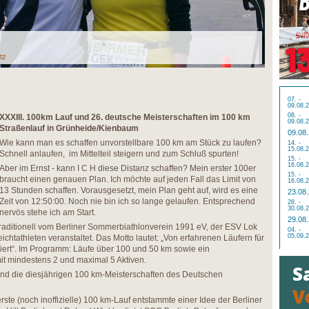
tz
07. -
09.08.
08. -
XXXIII. 100km Lauf und 26. deutsche Meisterschaften im 100 km
09.08.
Straßenlauf in Grünheide/Kienbaum
09.08
Wie kann man es schaffen unvorstellbare 100 km am Stück zu laufen?
14. -
15.08.
Schnell anlaufen, im Mittelteil steigern und zum Schluß spurten!
15. -
16.08.
Aber im Ernst - kann I C H diese Distanz schaffen? Mein erster 100er
15. -
braucht einen genauen Plan. Ich möchte auf jeden Fall das Limit von
16.08.
13 Stunden schaffen. Vorausgesetzt, mein Plan geht auf, wird es eine
23.08
Zeit von 12:50:00. Noch nie bin ich so lange gelaufen. Entsprechend
28. -
30.08.
nervös stehe ich am Start.
29.08
raditionell vom Berliner Sommerbiathlonverein 1991 eV, der ESV Lok
04. -
05.09.
chtathleten veranstaltet. Das Motto lautet: „Von erfahrenen Läufern für
siert“. Im Programm: Läufe über 100 und 50 km sowie ein
it mindestens 2 und maximal 5 Aktiven.
 sind die diesjährigen 100 km-Meisterschaften des Deutschen
ste (noch inoffizielle) 100 km-Lauf entstammte einer Idee der Berliner