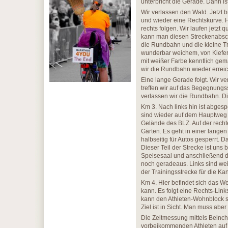
unterbricht die Gerade. Dann ist
Wir verlassen den Wald. Jetzt 
und wieder eine Rechtskurve. H
rechts folgen. Wir laufen jetzt 
kann man diesen Streckenabschni
die Rundbahn und die kleine Tr
wunderbar weichem, von Kiefe
mit weißer Farbe kenntlich gem
wir die Rundbahn wieder erreic
Eine lange Gerade folgt. Wir v
treffen wir auf das Begegnung
verlassen wir die Rundbahn. Die
Km 3. Nach links hin ist abges
sind wieder auf dem Hauptweg u
Gelände des BLZ. Auf der recht
Gärten. Es geht in einer langen
halbseitig für Autos gesperrt. 
Dieser Teil der Strecke ist uns
Speisesaal und anschließend de
noch geradeaus. Links sind weit
der Trainingsstrecke für die Ka
Km 4. Hier befindet sich das We
kann. Es folgt eine Rechts-Lin
kann den Athleten-Wohnblock sc
Ziel ist in Sicht. Man muss ab
Die Zeitmessung mittels Beinchi
vorbeikommenden Athleten auf u