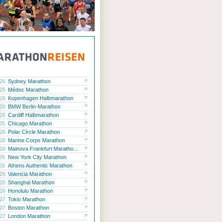
.26
Sydney Marathon
.26
Médoc Marathon
.26
Kopenhagen Halbmarathon
.26
BMW Berlin-Marathon
.26
Cardiff Halbmarathon
.26
Chicago Marathon
.26
Polar Circle Marathon
.26
Marine Corps Marathon
.26
Mainova Frankfurt Maratho...
.26
New York City Marathon
.26
Athens Authentic Marathon
.26
Valencia Marathon
.26
Shanghai Marathon
.26
Honolulu Marathon
.27
Tokio Marathon
.27
Boston Marathon
.27
London Marathon