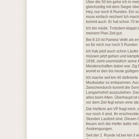
Über die 50 km gehe ich in mei
gleichzeitig mit dem Sieger über
Hey, nur noch 8 Runden. Ein sc
muss einfach reichen! Ich mac
kommt auch. Er hat schon 70 k
Ich bin müde. Trotzdem klappt 
meinem Plan Zeit gut.
Bei 8:10 ist Pamela Veith als er
es für mich nur noch 5 Runden (
Ich hab jetzt auch schon Läufer
müssen jetzt gehen und kämpfe
1938, zieht unermüdlich seine Kr
Meisterschaften dabei war. Zig M
womit er den bis heute gültigen
Ich mache seit km 40 definiert
Muskulatur zu entspannen. Auc
Zwischendurch kommt die Sonne
Langarmshirt auszuziehen. Dan
alles beim Alten. Überhaupt is
vor dem Ziel fegt einen eine st
Die Helferin am VP fragt mich, 
nur noch 4 sind. Ihr erschreckt
Stunden Laufzeit sind. Diesen 
freuen sich die Helfer dafür mi
Anstrengungen.
Seit der 2. Runde ist bei km 3 e