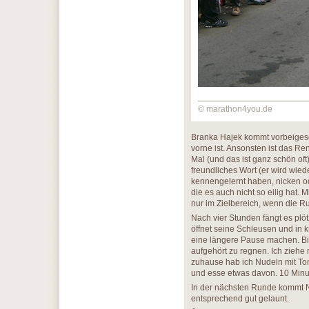
© marathon4you.de
Branka Hajek kommt vorbeigesc
vorne ist. Ansonsten ist das Ren
Mal (und das ist ganz schön oft
freundliches Wort (er wird wied
kennengelernt haben, nicken ode
die es auch nicht so eilig hat.
nur im Zielbereich, wenn die R
Nach vier Stunden fängt es plö
öffnet seine Schleusen und in kü
eine längere Pause machen. Bis
aufgehört zu regnen. Ich zieh
zuhause hab ich Nudeln mit To
und esse etwas davon. 10 Minut
In der nächsten Runde kommt No
entsprechend gut gelaunt.