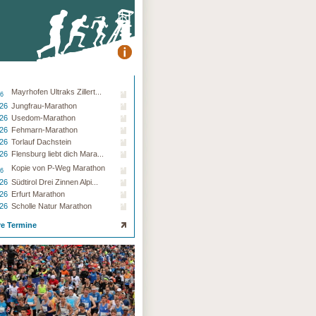
Mayrhofen Ultraks Zillert...
26
.26
Jungfrau-Marathon
.26
Usedom-Marathon
.26
Fehmarn-Marathon
.26
Torlauf Dachstein
.26
Flensburg liebt dich Mara...
Kopie von P-Weg Marathon
26
.26
Südtirol Drei Zinnen Alpi...
.26
Erfurt Marathon
.26
Scholle Natur Marathon
re Termine