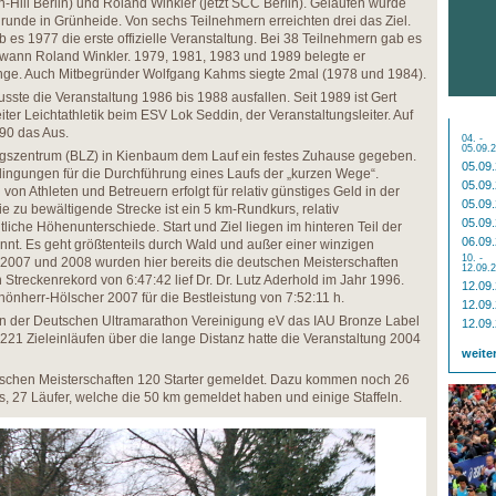
ill Berlin) und Roland Winkler (jetzt SCC Berlin). Gelaufen wurde
drunde in Grünheide. Von sechs Teilnehmern erreichten drei das Ziel.
 es 1977 die erste offizielle Veranstaltung. Bei 38 Teilnehmern gab es
ewann Roland Winkler. 1979, 1981, 1983 und 1989 belegte er
änge. Auch Mitbegründer Wolfgang Kahms siegte 2mal (1978 und 1984).
te die Veranstaltung 1986 bis 1988 ausfallen. Seit 1989 ist Gert
ter Leichtathletik beim ESV Lok Seddin, der Veranstaltungsleiter. Auf
90 das Aus.
04. -
05.09.
gszentrum (BLZ) in Kienbaum dem Lauf ein festes Zuhause gegeben.
05.09
dingungen für die Durchführung eines Laufs der „kurzen Wege“.
05.09
on Athleten und Betreuern erfolgt für relativ günstiges Geld in der
05.09
e zu bewältigende Strecke ist ein 5 km-Rundkurs, relativ
05.09
iche Höhenunterschiede. Start und Ziel liegen im hinteren Teil der
06.09
nt. Es geht größtenteils durch Wald und außer einer winzigen
10. -
4, 2007 und 2008 wurden hier bereits die deutschen Meisterschaften
12.09.
treckenrekord von 6:47:42 lief Dr. Dr. Lutz Aderhold im Jahr 1996.
12.09
hönherr-Hölscher 2007 für die Bestleistung von 7:52:11 h.
12.09
von der Deutschen Ultramarathon Vereinigung eV das IAU Bronze Label
12.09
221 Zieleinläufen über die lange Distanz hatte die Veranstaltung 2004
weite
utschen Meisterschaften 120 Starter gemeldet. Dazu kommen noch 26
, 27 Läufer, welche die 50 km gemeldet haben und einige Staffeln.