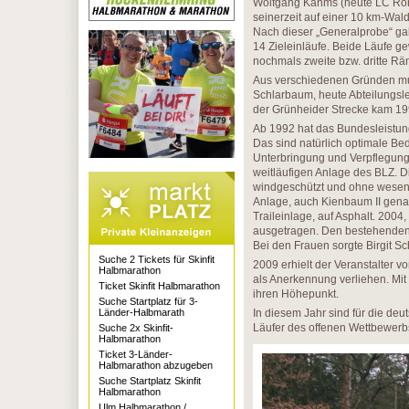
Wolfgang Kahms (heute LC Ron-H
seinerzeit auf einer 10 km-Wal
Nach dieser „Generalprobe“ gab
14 Zieleinläufe. Beide Läufe g
nochmals zweite bzw. dritte R
Aus verschiedenen Gründen muss
Schlarbaum, heute Abteilungslei
der Grünheider Strecke kam 19
Ab 1992 hat das Bundesleistun
Das sind natürlich optimale Be
Unterbringung und Verpflegung v
weitläufigen Anlage des BLZ. Di
windgeschützt und ohne wesentl
Anlage, auch Kienbaum II genan
Traileinlage, auf Asphalt. 200
ausgetragen. Den bestehenden S
Bei den Frauen sorgte Birgit Sc
Suche 2 Tickets für Skinfit
2009 erhielt der Veranstalter 
Halbmarathon
als Anerkennung verliehen. Mit 
Ticket Skinfit Halbmarathon
ihren Höhepunkt.
Suche Startplatz für 3-
Länder-Halbmarath
In diesem Jahr sind für die de
Läufer des offenen Wettbewerbs
Suche 2x Skinfit-
Halbmarathon
Ticket 3-Länder-
Halbmarathon abzugeben
Suche Startplatz Skinfit
Halbmarathon
Ulm Halbmarathon /