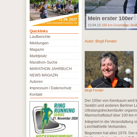
Mein erster 100er
13.04.13
100 km Grünheide-Störi
Quicklinks
Laufberichte
Autor:
Birgit Fender
Meldungen
Magazin
Marktplatz
Marathon-Suche
MARATHON JAHRBUCH
NEWS MAGAZIN
Autoren
Impressum / Datenschutz
Birgit Fender
Kontakt
Der 100er von Kienbaum wird t
Seddin und anderen Berliner Lei
Ultralangstreckenläufer organi
Mannschaftslauf über 100 km m
Integriert in die Veranstaltung
Leichtathletik-Verbandes.
Begonnen hat alles 1976. Der er