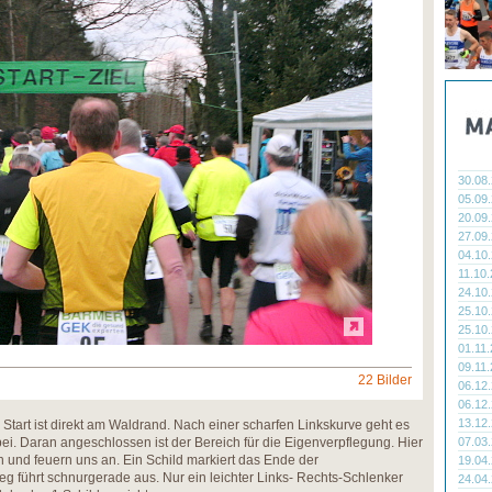
30.08
05.09
20.09
27.09
04.10
11.10
24.10
25.10
25.10
01.11
09.11
22 Bilder
06.12
06.12
13.12
 Start ist direkt am Waldrand. Nach einer scharfen Linkskurve geht es
ei. Daran angeschlossen ist der Bereich für die Eigenverpflegung. Hier
07.03
n und feuern uns an. Ein Schild markiert das Ende der
19.04
 führt schnurgerade aus. Nur ein leichter Links- Rechts-Schlenker
24.04