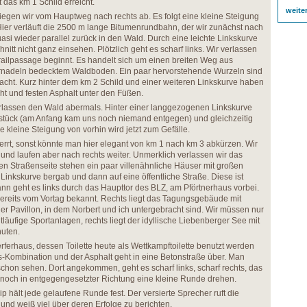
 das km 1 Schild erreicht.
weite
biegen wir vom Hauptweg nach rechts ab. Es folgt eine kleine Steigung
ier verläuft die 2500 m lange Bitumenrundbahn, der wir zunächst nach
quasi wieder parallel zurück in den Wald. Durch eine leichte Linkskurve
tt nicht ganz einsehen. Plötzlich geht es scharf links. Wir verlassen
ailpassage beginnt. Es handelt sich um einen breiten Weg aus
rnadeln bedecktem Waldboden. Ein paar hervorstehende Wurzeln sind
acht. Kurz hinter dem km 2 Schild und einer weiteren Linkskurve haben
ht und festen Asphalt unter den Füßen.
erlassen den Wald abermals. Hinter einer langgezogenen Linkskurve
sstück (am Anfang kam uns noch niemand entgegen) und gleichzeitig
 kleine Steigung von vorhin wird jetzt zum Gefälle.
perrt, sonst könnte man hier elegant von km 1 nach km 3 abkürzen. Wir
nd laufen aber nach rechts weiter. Unmerklich verlassen wir das
en Straßenseite stehen ein paar villenähnliche Häuser mit großen
 Linkskurve bergab und dann auf eine öffentliche Straße. Diese ist
Dann geht es links durch das Haupttor des BLZ, am Pförtnerhaus vorbei.
 bereits vom Vortag bekannt. Rechts liegt das Tagungsgebäude mit
r Pavillon, in dem Norbert und ich untergebracht sind. Wir müssen nur
läufige Sportanlagen, rechts liegt der idyllische Liebenberger See mit
nuten.
rferhaus, dessen Toilette heute als Wettkampftoilette benutzt werden
ks-Kombination und der Asphalt geht in eine Betonstraße über. Man
hon sehen. Dort angekommen, geht es scharf links, scharf rechts, das
er noch in entgegengesetzter Richtung eine kleine Runde drehen.
p hält jede gelaufene Runde fest. Der versierte Sprecher ruft die
nd weiß viel über deren Erfolge zu berichten.