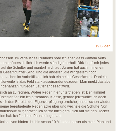
19 Bilder
hossen. Im Verlauf des Rennens höre ich aber, dass Pamela Veith
nen unübersichtlich. Ich werde ständig überholt. Dirk klopft mir jedes
) auf die Schulter und muntert mich auf. Jürgen hat auch immer ein
er Gesamtfünfter), Andi und die anderen, die wir gestern noch
r lachen im Vorbeiflitzen. Ich hab ein nettes Gespräch mit Daniela,
 Mittlerweile ist das Feld stark auseinander gezogen. Man merkt das aber
undenanzahl für jeden Läufer angesagt wird.
tzlich an zu regnen. Wobei Regen hier untertrieben ist: Der Himmel
rzester Zeit bin ich pitschnass. Klasse, gerade jetzt wollte ich doch
 ich den Bereich der Eigenverpflegung erreiche, hat es schon wieder
e meine bereitgelegte Regenjacke über und wechsle die Schuhe. Von
matensoße mitgebracht. Ich setzte mich gemütlich auf meinen Hocker
en hab ich für diese Pause eingeplant.
rbert von hinten. Ich bin schon 10 Minuten besser als mein Plan und