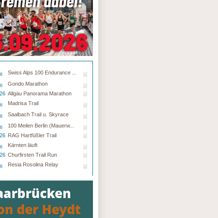
Swiss Alps 100 Endurance ...
26
Gondo Marathon
26
.26
Allgäu Panorama Marathon
Madrisa Trail
26
Saalbach Trail u. Skyrace
26
100 Meilen Berlin (Mauerw...
26
.26
RAG Hartfüßler Trail
Kärnten läuft
26
.26
Churfirsten Trail Run
Resia Rosolina Relay
26