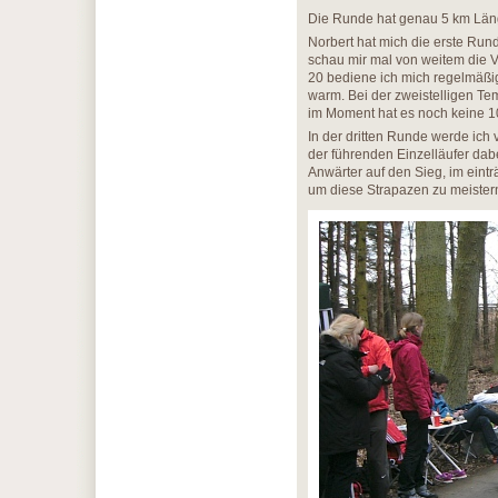
Die Runde hat genau 5 km Läng
Norbert hat mich die erste Run
schau mir mal von weitem die Ve
20 bediene ich mich regelmäßig. 
warm. Bei der zweistelligen Te
im Moment hat es noch keine 10
In der dritten Runde werde ich v
der führenden Einzelläufer da
Anwärter auf den Sieg, im eint
um diese Strapazen zu meister