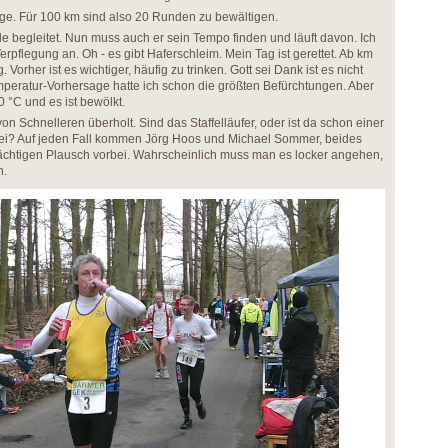
e. Für 100 km sind also 20 Runden zu bewältigen.
de begleitet. Nun muss auch er sein Tempo finden und läuft davon. Ich
rpflegung an. Oh - es gibt Haferschleim. Mein Tag ist gerettet. Ab km
Vorher ist es wichtiger, häufig zu trinken. Gott sei Dank ist es nicht
mperatur-Vorhersage hatte ich schon die größten Befürchtungen. Aber
 °C und es ist bewölkt.
on Schnelleren überholt. Sind das Staffelläufer, oder ist da schon einer
bei? Auf jeden Fall kommen Jörg Hoos und Michael Sommer, beides
rächtigen Plausch vorbei. Wahrscheinlich muss man es locker angehen,
n.