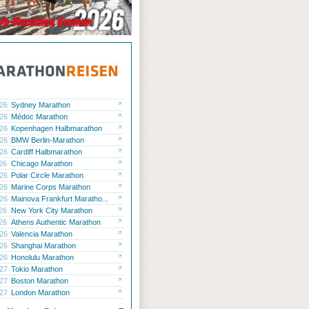
.26
Sydney Marathon
.26
Médoc Marathon
.26
Kopenhagen Halbmarathon
.26
BMW Berlin-Marathon
.26
Cardiff Halbmarathon
.26
Chicago Marathon
.26
Polar Circle Marathon
.26
Marine Corps Marathon
.26
Mainova Frankfurt Maratho...
.26
New York City Marathon
.26
Athens Authentic Marathon
.26
Valencia Marathon
.26
Shanghai Marathon
.26
Honolulu Marathon
.27
Tokio Marathon
.27
Boston Marathon
.27
London Marathon