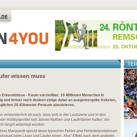
TE
äufer wissen muss
 Erkenntnisse - Kaum vorstellbar: 16 Millionen Menschen in
ig und immer noch denken einige dabei an ausgemergelte Asketen,
tägliches 20-Kilometer-Pensum absolvieren.
 verwunderlich ist auch, dass sich in der Laufszene und in den
der Hobbysportler seit Jahren Mythen und Laufirrtümer halten, die
ich längst widerlegt wurden.
thias Marquardt spricht diese typischen Fehler und Fehlinterpretationen
erzeugt beim Leser und Läufer einen „Aha“-Effekt nach dem anderen.