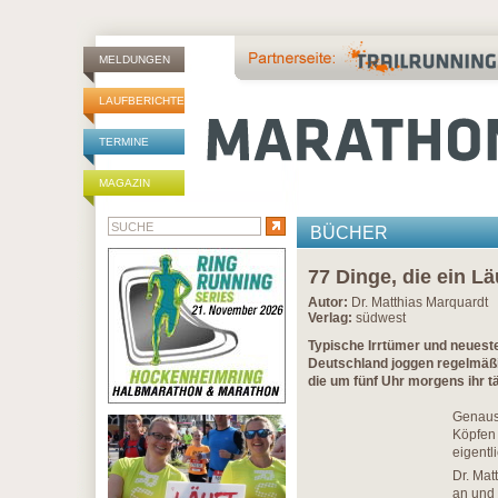
MELDUNGEN
LAUFBERICHTE
TERMINE
MAGAZIN
BÜCHER
77 Dinge, die ein L
Autor:
Dr. Matthias Marquardt
Verlag:
südwest
Typische Irrtümer und neueste
Deutschland joggen regelmäß
die um fünf Uhr morgens ihr 
Genauso
Köpfen 
eigentl
Dr. Mat
an und 