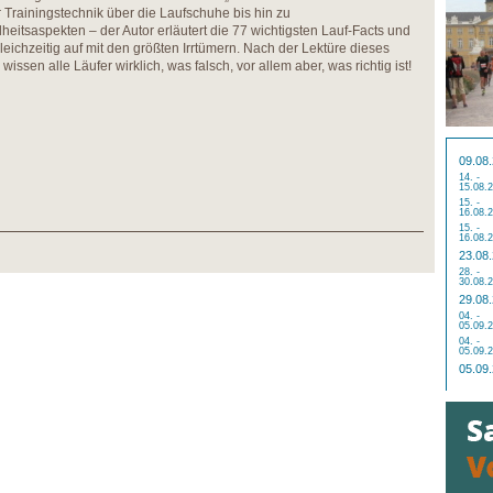
 Trainingstechnik über die Laufschuhe bis hin zu
eitsaspekten – der Autor erläutert die 77 wichtigsten Lauf-Facts und
leichzeitig auf mit den größten Irrtümern. Nach der Lektüre dieses
wissen alle Läufer wirklich, was falsch, vor allem aber, was richtig ist!
09.08
14. -
15.08.
15. -
16.08.
15. -
16.08.
23.08
28. -
30.08.
29.08
04. -
05.09.
04. -
05.09.
05.09