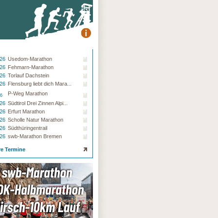
.26
Usedom-Marathon
.26
Fehmarn-Marathon
.26
Torlauf Dachstein
.26
Flensburg liebt dich Mara...
P-Weg Marathon
26
.26
Südtirol Drei Zinnen Alpi...
.26
Erfurt Marathon
.26
Scholle Natur Marathon
.26
Südthüringentrail
.26
swb-Marathon Bremen
re Termine