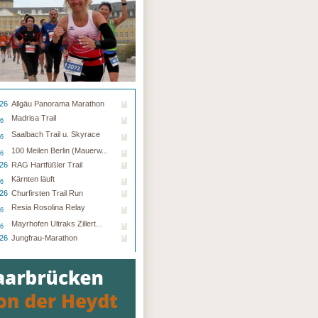
.26
Allgäu Panorama Marathon
Madrisa Trail
26
Saalbach Trail u. Skyrace
26
100 Meilen Berlin (Mauerw...
26
.26
RAG Hartfüßler Trail
Kärnten läuft
26
.26
Churfirsten Trail Run
Resia Rosolina Relay
26
Mayrhofen Ultraks Zillert...
26
.26
Jungfrau-Marathon