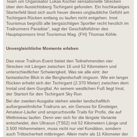
Team um Organisator Lukas Kocher sensationelle Strecken
über den Aussichtsberg Tschirgant gefunden. Ein hochkarätiges
Starterfeld lässt sich auch heuer dieses unglaubliche Gefühl am
Tschirgant-Rücken entlang zu laufen nicht entgehen. Imst
Tourismus begrüßt alle bergsüchtigen Sportler recht herzlich im
Trailrunners Paradise“, sagt der Geschäftsführer des
Hauptsponsors Imst Tourismus Mag. (FH) Thomas Köhle.
Unvergleichliche Momente erleben
Das neue Trailrun-Event bietet den Teilnehmenden vier
Strecken mit Längen zwischen 16 und 52 Kilometern und
unterschiedlicher Schwierigkeit. Was sie alle eint: der
fantastische Blick in die Berglandschaft ringsum. Wie ein langer
Rücken erhebt sich der Tschirgant (2.370 Meter) zwischen dem
Inntal und dem Gurgltal. An seinem westlichen Fuß liegt Imst,
der Startort für den Tschirgant Sky Run.
Bei der zweiten Ausgabe stehen wieder landschaftlich
außergewöhnliche Trailruns an, ein Genuss für Einsteiger,
Amateur-Läufer und anspruchsvolle Trails für Profis, die auf
Weltniveau laufen. Denn wer sich für die längste Variante
entscheidet, den Ultrarun (TS52) mit 52 Kilometern Länge und
3.500 Höhenmetern, muss nicht nur viel Kondition, sondern
auch Trittsicherheit mitbringen. Allein mehr als 11 Kilometer der