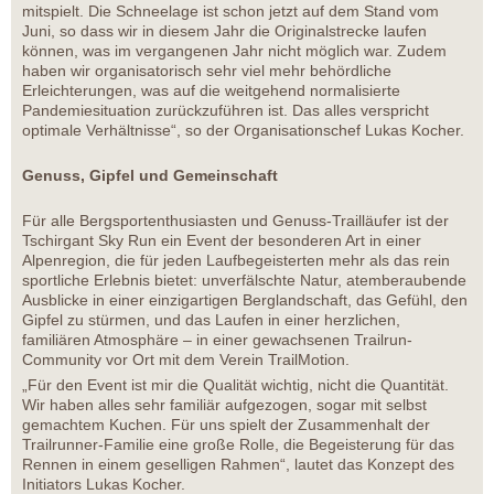
mitspielt. Die Schneelage ist schon jetzt auf dem Stand vom
Juni, so dass wir in diesem Jahr die Originalstrecke laufen
können, was im vergangenen Jahr nicht möglich war. Zudem
haben wir organisatorisch sehr viel mehr behördliche
Erleichterungen, was auf die weitgehend normalisierte
Pandemiesituation zurückzuführen ist. Das alles verspricht
optimale Verhältnisse“, so der Organisationschef Lukas Kocher.
Genuss, Gipfel und Gemeinschaft
Für alle Bergsportenthusiasten und Genuss-Trailläufer ist der
Tschirgant Sky Run ein Event der besonderen Art in einer
Alpenregion, die für jeden Laufbegeisterten mehr als das rein
sportliche Erlebnis bietet: unverfälschte Natur, atemberaubende
Ausblicke in einer einzigartigen Berglandschaft, das Gefühl, den
Gipfel zu stürmen, und das Laufen in einer herzlichen,
familiären Atmosphäre – in einer gewachsenen Trailrun-
Community vor Ort mit dem Verein TrailMotion.
„Für den Event ist mir die Qualität wichtig, nicht die Quantität.
Wir haben alles sehr familiär aufgezogen, sogar mit selbst
gemachtem Kuchen. Für uns spielt der Zusammenhalt der
Trailrunner-Familie eine große Rolle, die Begeisterung für das
Rennen in einem geselligen Rahmen“, lautet das Konzept des
Initiators Lukas Kocher.