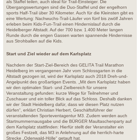
als Staffel teilen, auch ideal für Trail-Einsteiger. Die
Übergangswertungen sind die Duo-Staffel und der engelhorn
sports Half-Trail über 30 Kilometer. Auch für die Kleinsten gibt es
eine Wertung: Nachwuchs-Trail-Läufer von fünf bis zwölf Jahren
erleben beim Kids-Fun-Trail einen Hindernislauf durch die
Heidelberger Altstadt. Auf der 700 bzw. 1.400 Meter langen
Runde durch die engen Gassen warten spannende Hindernisse
aus Strohballen auf die Kids.
Start und Ziel wieder auf dem Karlsplatz
Nachdem der Start-Ziel-Bereich des GELITA Trail Marathon
Heidelberg im vergangenen Jahr vom Schlossgarten in die
Altstadt gezogen ist, wird der Karlsplatz auch 2018 Dreh-und-
Angelpunkt des großartigen Events. „Mit dem Karlsplatz haben
wir den optimalen Start- und Zielbereich für unsere
Veranstaltung gefunden: kurze Wege für Teilnehmer und
Zuschauer und ein toller Blick auf das Schloss. Deshalb danken
wir der Stadt Heidelberg dafür, dass wir diesen Platz nutzen
dürfen“, erklärt Christian Herbert, Geschäftsführer der
veranstaltenden Sporteventagentur M3. Zudem werden auch
Startnummernausgabe und die BÜRGER Maultaschenparty auf
dem Karlsplatz stattfinden: Hierfür stellt der Veranstalter ein
großes Festzelt, das M3 in Anlehnung auf die herrlich-harte
Strecke „Odenwald-Hölle“ getauft hat.