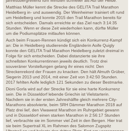
jahresübergreifend fünf Minuten schneller als Auf der Heide.
Matthias Müller kennt die Strecke des GELITA Trail Marathon
Heidelberg in- und auswendig. Der Weinheimer trainiert oft rund
um Heidelberg und konnte 2015 den Trail Marathon bereits für
sich entscheiden. Damals erreichte er das Ziel nach 3:14:35
Stunden. Wenn er diese Zeit wiederholen kann, dürfte Müller
um die Podiumsplätze mitlaufen können.
Auch beim Frauen-Rennen kündigt sich ein Konkurrenz-Kampf
an: Die in Heidelberg studierende Engländerin Aoife Quigly
konnte den GELITA Trail Marathon Heidelberg zuletzt dreimal in
Folge für sich entscheiden. Dabei distanzierte sie ihre
schnellsten Konkurrentinnen jeweils deutlich. Trotz drei
souveräner Vorstellungen gelang ihr eines nicht: Den
Streckenrekord der Frauen zu knacken. Den hält Almuth Grüber,
Siegerin 2013 und 2014, mit einer Zeit von 3:42:50 Stunden.
2017 fehlten Aoife lediglich 121 Sekunden zu dieser Bestmarke.
Dioni Gorla wird auf der Strecke für sie eine harte Konkurrenz
sein. Die in Düsseldorf lebende Griechin ist Vielstarterin.
Nachdem sie in der ersten Jahreshälfte gleich mehrere City-
Marathons absolvierte, beim SRH Dämmer Marathon 2018 auf
Platz drei lief, den Viwawest Marathon im Ruhrgebiet gewann
und in Düsseldorf einen starken Marathon in 2:56:17 Stunden
lief, verbrachte sie im Sommer viel Zeit in den Bergen. Hier trat
sie beim Supertrail XL im Rahmen des Salomon Zugspitz