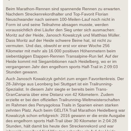
Beim Marathon-Rennen sind spannende Rennen zu erwarten.
Nachdem Streckenrekordhalter und Top-Favorit Florian
Neuschwander nach seinem 100-Meilen-Lauf noch nicht in
Form ist und seine Teilnahme absagen musste, werden
voraussichtlich drei Läufer den Sieg unter sich ausmachen:
Moritz auf der Heide, Janosch Kowalczyk und Matthias Müller.
Dass Moritz auf der Heide schwere Beine hat, ist nicht zu
vermuten. Und das, obwohl er erst vor einer Woche 256
Kilometer mit mehr als 16.000 positiven Höhenmetern beim
siebentägigen Etappen-Rennen Transalpine-Run lief. Auf der
Heide kommt mit Siegambitionen nach Heidelberg, wo er im
vergangenen Jahr den engelhorn sports Half-Trail in 2:09:03
Stunden gewann.
Auch Janosch Kowalczyk gehört zum engen Favoritenkreis. Der
28-Jährige aus Leonberg bei Stuttgart ist ein Trailrunning-
Spezialist. In diesem Jahr siegte er bereits beim Trans-
GranCanaria über eine Distanz von 42 Kilometern. Zudem
erzielte er bei den offiziellen Trailrunning-Weltmeisterschaften
im Rahmen des Penyagolosa Trails in Spanien einen starken
zehnten Platz. Auch beim GELITA Trail Marathon Heidelberg war
Kowalczyk schon erfolgreich: 2016 gewann er die erste Ausgabe
des engelhorn sports Half-Trail über 30 Kilometer in 2:04:28
Stunden, hält damit bis heute den Streckenrekord und war