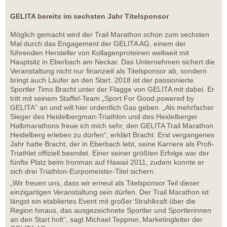
GELITA bereits im sechsten Jahr Titelsponsor
Möglich gemacht wird der Trail Marathon schon zum sechsten
Mal durch das Engagement der GELITA AG, einem der
führenden Hersteller von Kollagenproteinen weltweit mit
Hauptsitz in Eberbach am Neckar. Das Unternehmen sichert die
Veranstaltung nicht nur finanziell als Titelsponsor ab, sondern
bringt auch Läufer an den Start. 2018 ist der passionierte
Sportler Timo Bracht unter der Flagge von GELITA mit dabei. Er
tritt mit seinem Staffel-Team „Sport For Good powered by
GELITA” an und will hier ordentlich Gas geben. „Als mehrfacher
Sieger des Heidelbergman-Triathlon und des Heidelberger
Halbmarathons freue ich mich sehr, den GELITA Trail Marathon
Heidelberg erleben zu dürfen“, erklärt Bracht. Erst vergangenes
Jahr hatte Bracht, der in Eberbach lebt, seine Karriere als Profi-
Triathlet offiziell beendet. Einer seiner größten Erfolge war der
fünfte Platz beim Ironman auf Hawaii 2011, zudem konnte er
sich drei Triathlon-Eurpomeister-Titel sichern.
„Wir freuen uns, dass wir erneut als Titelsponsor Teil dieser
einzigartigen Veranstaltung sein dürfen. Der Trail Marathon ist
längst ein etabliertes Event mit großer Strahlkraft über die
Region hinaus, das ausgezeichnete Sportler und Sportlerinnen
an den Start holt“, sagt Michael Teppner, Marketingleiter der