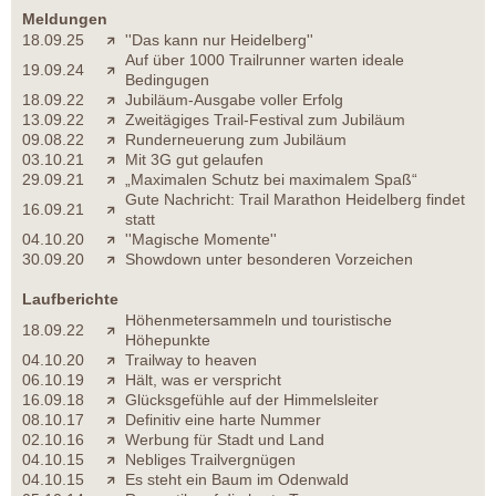
Meldungen
18.09.25
''Das kann nur Heidelberg''
Auf über 1000 Trailrunner warten ideale
19.09.24
Bedingugen
18.09.22
Jubiläum-Ausgabe voller Erfolg
13.09.22
Zweitägiges Trail-Festival zum Jubiläum
09.08.22
Runderneuerung zum Jubiläum
03.10.21
Mit 3G gut gelaufen
29.09.21
„Maximalen Schutz bei maximalem Spaß“
Gute Nachricht: Trail Marathon Heidelberg findet
16.09.21
statt
04.10.20
''Magische Momente''
30.09.20
Showdown unter besonderen Vorzeichen
Laufberichte
Höhenmetersammeln und touristische
18.09.22
Höhepunkte
04.10.20
Trailway to heaven
06.10.19
Hält, was er verspricht
16.09.18
Glücksgefühle auf der Himmelsleiter
08.10.17
Definitiv eine harte Nummer
02.10.16
Werbung für Stadt und Land
04.10.15
Nebliges Trailvergnügen
04.10.15
Es steht ein Baum im Odenwald