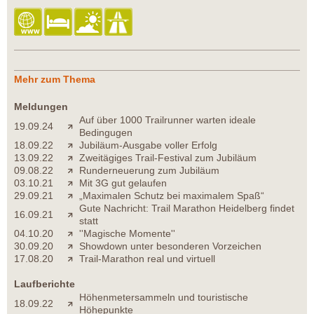
Mehr zum Thema
Meldungen
Auf über 1000 Trailrunner warten ideale
19.09.24
Bedingugen
18.09.22
Jubiläum-Ausgabe voller Erfolg
13.09.22
Zweitägiges Trail-Festival zum Jubiläum
09.08.22
Runderneuerung zum Jubiläum
03.10.21
Mit 3G gut gelaufen
29.09.21
„Maximalen Schutz bei maximalem Spaß“
Gute Nachricht: Trail Marathon Heidelberg findet
16.09.21
statt
04.10.20
''Magische Momente''
30.09.20
Showdown unter besonderen Vorzeichen
17.08.20
Trail-Marathon real und virtuell
Laufberichte
Höhenmetersammeln und touristische
18.09.22
Höhepunkte