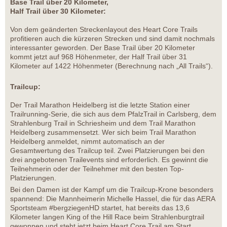
Base Trail über 20 Kilometer,
Half Trail über 30 Kilometer:
Von dem geänderten Streckenlayout des Heart Core Trails
profitieren auch die kürzeren Strecken und sind damit nochmals
interessanter geworden. Der Base Trail über 20 Kilometer
kommt jetzt auf 968 Höhenmeter, der Half Trail über 31
Kilometer auf 1422 Höhenmeter (Berechnung nach „All Trails“).
Trailcup:
Der Trail Marathon Heidelberg ist die letzte Station einer
Trailrunning-Serie, die sich aus dem PfalzTrail in Carlsberg, dem
Strahlenburg Trail in Schriesheim und dem Trail Marathon
Heidelberg zusammensetzt. Wer sich beim Trail Marathon
Heidelberg anmeldet, nimmt automatisch an der
Gesamtwertung des Trailcup teil. Zwei Platzierungen bei den
drei angebotenen Trailevents sind erforderlich. Es gewinnt die
Teilnehmerin oder der Teilnehmer mit den besten Top-
Platzierungen.
Bei den Damen ist der Kampf um die Trailcup-Krone besonders
spannend: Die Mannheimerin Michelle Hassel, die für das AERA
Sportsteam #bergziegenHD startet, hat bereits das 13,6
Kilometer langen King of the Hill Race beim Strahlenburgtrail
gewonnen und steht jetzt beim Heart Core Trail am Start.