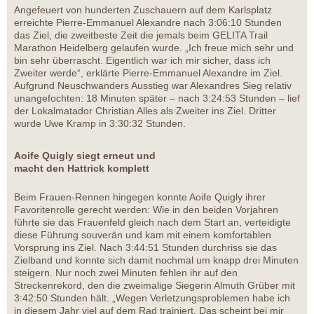
Angefeuert von hunderten Zuschauern auf dem Karlsplatz
erreichte Pierre-Emmanuel Alexandre nach 3:06:10 Stunden
das Ziel, die zweitbeste Zeit die jemals beim GELITA Trail
Marathon Heidelberg gelaufen wurde. „Ich freue mich sehr und
bin sehr überrascht. Eigentlich war ich mir sicher, dass ich
Zweiter werde“, erklärte Pierre-Emmanuel Alexandre im Ziel.
Aufgrund Neuschwanders Ausstieg war Alexandres Sieg relativ
unangefochten: 18 Minuten später – nach 3:24:53 Stunden – lief
der Lokalmatador Christian Alles als Zweiter ins Ziel. Dritter
wurde Uwe Kramp in 3:30:32 Stunden.
Aoife Quigly siegt erneut und
macht den Hattrick komplett
Beim Frauen-Rennen hingegen konnte Aoife Quigly ihrer
Favoritenrolle gerecht werden: Wie in den beiden Vorjahren
führte sie das Frauenfeld gleich nach dem Start an, verteidigte
diese Führung souverän und kam mit einem komfortablen
Vorsprung ins Ziel. Nach 3:44:51 Stunden durchriss sie das
Zielband und konnte sich damit nochmal um knapp drei Minuten
steigern. Nur noch zwei Minuten fehlen ihr auf den
Streckenrekord, den die zweimalige Siegerin Almuth Grüber mit
3:42:50 Stunden hält. „Wegen Verletzungsproblemen habe ich
in diesem Jahr viel auf dem Rad trainiert. Das scheint bei mir