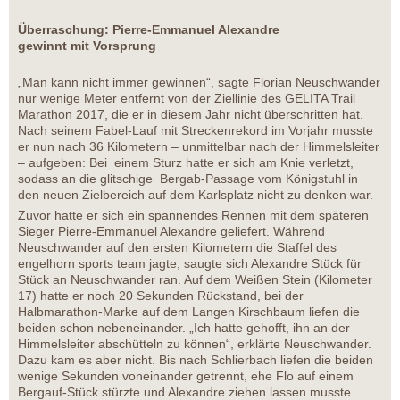
Überraschung: Pierre-Emmanuel Alexandre
gewinnt mit Vorsprung
„Man kann nicht immer gewinnen“, sagte Florian Neuschwander
nur wenige Meter entfernt von der Ziellinie des GELITA Trail
Marathon 2017, die er in diesem Jahr nicht überschritten hat.
Nach seinem Fabel-Lauf mit Streckenrekord im Vorjahr musste
er nun nach 36 Kilometern – unmittelbar nach der Himmelsleiter
– aufgeben: Bei einem Sturz hatte er sich am Knie verletzt,
sodass an die glitschige Bergab-Passage vom Königstuhl in
den neuen Zielbereich auf dem Karlsplatz nicht zu denken war.
Zuvor hatte er sich ein spannendes Rennen mit dem späteren
Sieger Pierre-Emmanuel Alexandre geliefert. Während
Neuschwander auf den ersten Kilometern die Staffel des
engelhorn sports team jagte, saugte sich Alexandre Stück für
Stück an Neuschwander ran. Auf dem Weißen Stein (Kilometer
17) hatte er noch 20 Sekunden Rückstand, bei der
Halbmarathon-Marke auf dem Langen Kirschbaum liefen die
beiden schon nebeneinander. „Ich hatte gehofft, ihn an der
Himmelsleiter abschütteln zu können“, erklärte Neuschwander.
Dazu kam es aber nicht. Bis nach Schlierbach liefen die beiden
wenige Sekunden voneinander getrennt, ehe Flo auf einem
Bergauf-Stück stürzte und Alexandre ziehen lassen musste.