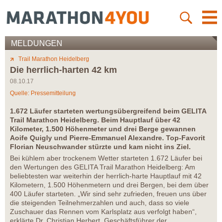
MELDUNGEN
Trail Marathon Heidelberg
Die herrlich-harten 42 km
08.10.17
Quelle: Pressemitteilung
1.672 Läufer starteten wertungsübergreifend beim GELITA
Trail Marathon Heidelberg. Beim Hauptlauf über 42
Kilometer, 1.500 Höhenmeter und drei Berge gewannen
Aoife Quigly und Pierre-Emmanuel Alexandre. Top-Favorit
Florian Neuschwander stürzte und kam nicht ins Ziel.
Bei kühlem aber trockenem Wetter starteten 1.672 Läufer bei
den Wertungen des GELITA Trail Marathon Heidelberg: Am
beliebtesten war weiterhin der herrlich-harte Hauptlauf mit 42
Kilometern, 1.500 Höhenmetern und drei Bergen, bei dem über
400 Läufer starteten. „Wir sind sehr zufrieden, freuen uns über
die steigenden Teilnehmerzahlen und auch, dass so viele
Zuschauer das Rennen vom Karlsplatz aus verfolgt haben“,
erklärte Dr. Christian Herbert, Geschäftsführer der