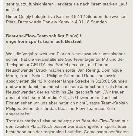
sehr gut zu funktionieren“, erklärte sie nach ihrem starken Lauf
im Ziel.
Hinter Quigly belegte Eva Katz in 3:52:12 Stunden den zweiten
Platz. Dritte wurde Daniela Kenty in 4:01:18 Stunden.
Beat-the-Flow-Team schlägt Flo(w) /
engelhorn sports team läuft Bestzeit
Weil die Vorjahreszeit von Florian Neuschwander unschlagbar
schien, hat die veranstaltende Sporteventagentur M3 und der
Titelsponsor GELITA eine Staffel gecastet, die Florian
Neuschwander Druck machen sollte. Jan Reiling, Dominique
Mann, Frank Schulz, Philippe Gillen und Raoul Jankowski
absolvierten die 42 Kilometer lange Strecke in 3:13:01 Stunden
und waren damit zumindest in diesem Jahr schneller als Florian
Neuschwander, der es nicht ins Ziel geschafft hat. „Wir freuen
uns natürlich sehr über die Zeit, als Gewinner im Duell mit
Florian sehen wir uns aber natürlich nicht“, sagte Team-Kapitän
Philippe Gillen, der für das Beat-the-Flow-Team aus Köln
angereist ist.
Trotz der starken Leistung belegte das Beat-the-Flow-Team nur
den zweiten Platz. Noch besser war das engelhorn sports team,
bestehend aus der regionalen Laufelite. Gemeinsam benötigten