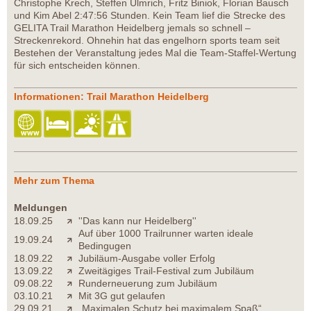
Christophe Krech, Steffen Ulmrich, Fritz Biniok, Florian Bausch
und Kim Abel 2:47:56 Stunden. Kein Team lief die Strecke des
GELITA Trail Marathon Heidelberg jemals so schnell –
Streckenrekord. Ohnehin hat das engelhorn sports team seit
Bestehen der Veranstaltung jedes Mal die Team-Staffel-Wertung
für sich entscheiden können.
Informationen: Trail Marathon Heidelberg
Mehr zum Thema
Meldungen
18.09.25
''Das kann nur Heidelberg''
Auf über 1000 Trailrunner warten ideale
19.09.24
Bedingugen
18.09.22
Jubiläum-Ausgabe voller Erfolg
13.09.22
Zweitägiges Trail-Festival zum Jubiläum
09.08.22
Runderneuerung zum Jubiläum
03.10.21
Mit 3G gut gelaufen
29.09.21
„Maximalen Schutz bei maximalem Spaß“