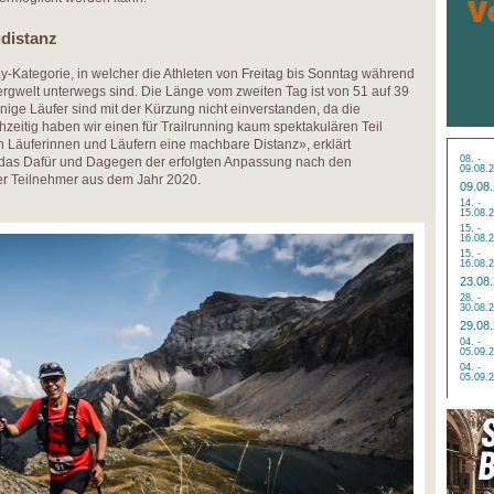
distanz
ay-Kategorie, in welcher die Athleten von Freitag bis Sonntag während
ergwelt unterwegs sind. Die Länge vom zweiten Tag ist von 51 auf 39
inige Läufer sind mit der Kürzung nicht einverstanden, da die
hzeitig haben wir einen für Trailrunning kaum spektakulären Teil
 Läuferinnen und Läufern eine machbare Distanz», erklärt
08. -
n das Dafür und Dagegen der erfolgten Anpassung nach den
09.08.
r Teilnehmer aus dem Jahr 2020.
09.08
14. -
15.08.
15. -
16.08.
15. -
16.08.
23.08
28. -
30.08.
29.08
04. -
05.09.
04. -
05.09.