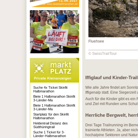
Fluehsee
© SwissTrailTour
Iffiglauf und Kinder-Tra
Wie alle Jahre findet am Sonnt
Suche 4x Ticket Skinfit
Halbmarathon
Iffigenalp statt. Eine Siegerzei
Biete 1 Halbmarathon Skinfit
Auch für die Kinder gibt es ei
3-Länder-Ma
und Ziel mit Runden ums Schu
Biete 1 Halbmarathon Skinfit
3-Länder-Ma
Startplatz für den Skinfit
Herrliche Bergwelt, herrl
Halbmarathon
Heldentrail Distanz des
Drei Tage Trailrunning im Berne
Südthüringtrail
trainierte Athleten. Ja, aber n
Suche 1 Ticket für 3-
hochalpine Sektoren und Natur
Länder-Halbmarathon