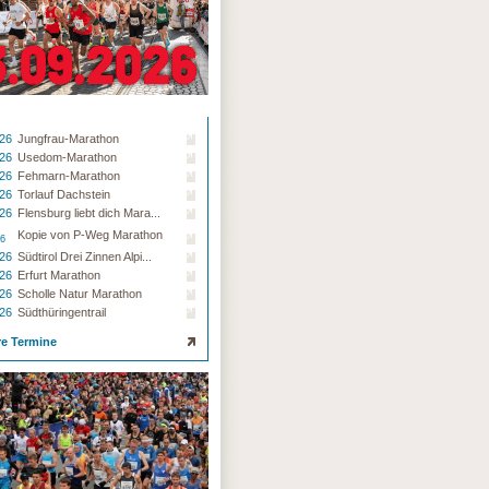
.26
Jungfrau-Marathon
.26
Usedom-Marathon
.26
Fehmarn-Marathon
.26
Torlauf Dachstein
.26
Flensburg liebt dich Mara...
Kopie von P-Weg Marathon
26
.26
Südtirol Drei Zinnen Alpi...
.26
Erfurt Marathon
.26
Scholle Natur Marathon
.26
Südthüringentrail
re Termine