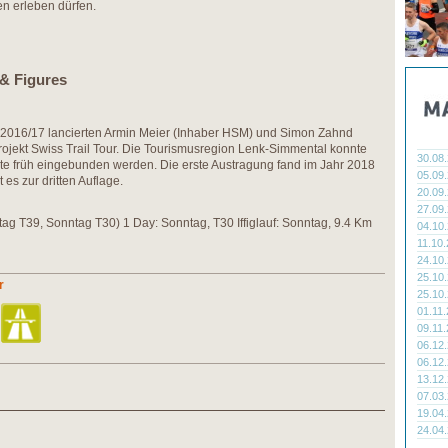
n erleben dürfen.
 & Figures
r 2016/17 lancierten Armin Meier (Inhaber HSM) und Simon Zahnd
Projekt Swiss Trail Tour. Die Tourismusregion Lenk-Simmental konnte
30.08
te früh eingebunden werden. Die erste Austragung fand im Jahr 2018
05.09
es zur dritten Auflage.
20.09
27.09
tag T39, Sonntag T30) 1 Day: Sonntag, T30 Iffiglauf: Sonntag, 9.4 Km
04.10
11.10
24.10
25.10
r
25.10
01.11
09.11
06.12
06.12
13.12
07.03
19.04
24.04