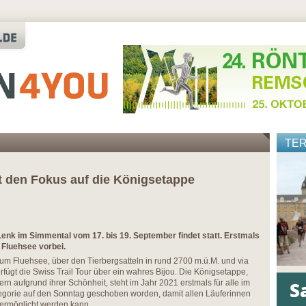
TE
gt den Fokus auf die Königsetappe
 Lenk im Simmental vom 17. bis 19. September findet statt. Erstmals
Fluehsee vorbei.
um Fluehsee, über den Tierbergsatteln in rund 2700 m.ü.M. und via
erfügt die Swiss Trail Tour über ein wahres Bijou. Die Königsetappe,
rn aufgrund ihrer Schönheit, steht im Jahr 2021 erstmals für alle im
tegorie auf den Sonntag geschoben worden, damit allen Läuferinnen
 ermöglicht werden kann.