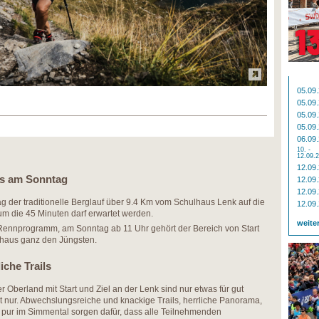
05.09
05.09
05.09
05.09
06.09
10. -
12.09.
12.09
ils am Sonntag
12.09
12.09
ag der traditionelle Berglauf über 9.4 Km vom Schulhaus Lenk auf die
12.09
t um die 45 Minuten darf erwartet werden.
weite
n Rennprogramm, am Sonntag ab 11 Uhr gehört der Bereich von Start
lhaus ganz den Jüngsten.
iche Trails
r Oberland mit Start und Ziel an der Lenk sind nur etwas für gut
icht nur. Abwechslungsreiche und knackige Trails, herrliche Panorama,
 pur im Simmental sorgen dafür, dass alle Teilnehmenden