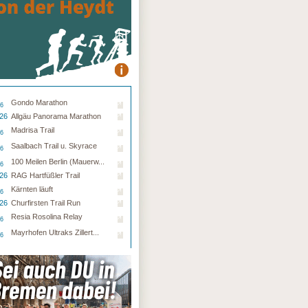
Gondo Marathon
26
.26
Allgäu Panorama Marathon
Madrisa Trail
26
Saalbach Trail u. Skyrace
26
100 Meilen Berlin (Mauerw...
26
.26
RAG Hartfüßler Trail
Kärnten läuft
26
.26
Churfirsten Trail Run
Resia Rosolina Relay
26
Mayrhofen Ultraks Zillert...
26