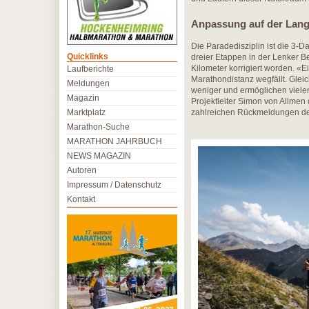
Anpassung auf der Lang
Die Paradedisziplin ist die 3-D
Quicklinks
dreier Etappen in der Lenker B
Kilometer korrigiert worden. «E
Laufberichte
Marathondistanz wegfällt. Gleic
Meldungen
weniger und ermöglichen vielen
Magazin
Projektleiter Simon von Allme
Marktplatz
zahlreichen Rückmeldungen de
Marathon-Suche
MARATHON JAHRBUCH
NEWS MAGAZIN
Autoren
Impressum / Datenschutz
Kontakt