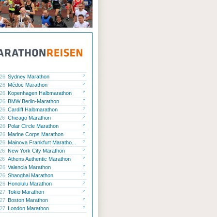
.26
Sydney Marathon
.26
Médoc Marathon
.26
Kopenhagen Halbmarathon
.26
BMW Berlin-Marathon
.26
Cardiff Halbmarathon
.26
Chicago Marathon
.26
Polar Circle Marathon
.26
Marine Corps Marathon
.26
Mainova Frankfurt Maratho...
.26
New York City Marathon
.26
Athens Authentic Marathon
.26
Valencia Marathon
.26
Shanghai Marathon
.26
Honolulu Marathon
.27
Tokio Marathon
.27
Boston Marathon
.27
London Marathon