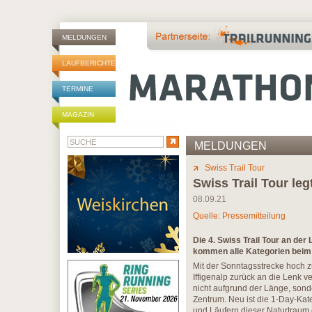
MELDUNGEN
LAUFBERICHTE
TERMINE
MAGAZIN
MELDUNGEN
Swiss Trail Tour
Swiss Trail Tour le
08.09.21
Quelle: Pressemitteilung
Die 4. Swiss Trail Tour an der
kommen alle Kategorien beim 
Mit der Sonntagsstrecke hoch z
Iffigenalp zurück an die Lenk v
nicht aufgrund der Länge, sonde
Zentrum. Neu ist die 1-Day-Ka
und Läufern dieser Naturtraum