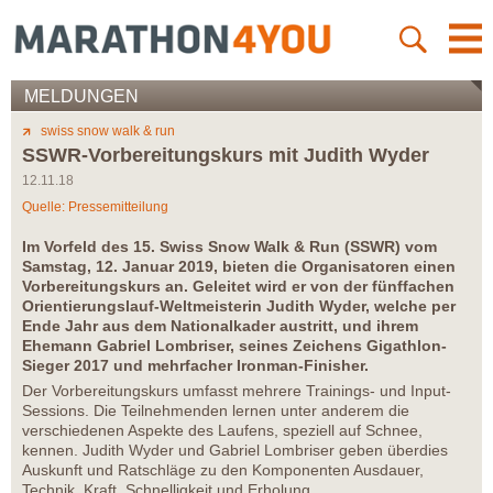
MELDUNGEN
swiss snow walk & run
SSWR-Vorbereitungskurs mit Judith Wyder
12.11.18
Quelle: Pressemitteilung
Im Vorfeld des 15. Swiss Snow Walk & Run (SSWR) vom
Samstag, 12. Januar 2019, bieten die Organisatoren einen
Vorbereitungskurs an. Geleitet wird er von der fünffachen
Orientierungslauf-Weltmeisterin Judith Wyder, welche per
Ende Jahr aus dem Nationalkader austritt, und ihrem
Ehemann Gabriel Lombriser, seines Zeichens Gigathlon-
Sieger 2017 und mehrfacher Ironman-Finisher.
Der Vorbereitungskurs umfasst mehrere Trainings- und Input-
Sessions. Die Teilnehmenden lernen unter anderem die
verschiedenen Aspekte des Laufens, speziell auf Schnee,
kennen. Judith Wyder und Gabriel Lombriser geben überdies
Auskunft und Ratschläge zu den Komponenten Ausdauer,
Technik, Kraft, Schnelligkeit und Erholung.