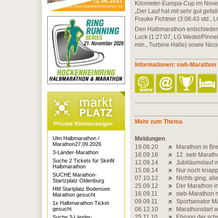
Kilometer-Europa-Cup im Nove
„Der Lauf hat mit sehr gut gefa
Frauke Fichtner (3:06:43 std., 
Den Halbmarathon entschieden 
Luck (1:27:07, LG Wedel/Pinneb
min., Turbine Halle) sowie Nico
Informationen: swb-Maratho
Mehr zum Thema
Ulm Halbmarathon /
Meldungen
Marathon27.09.2026
19.08.20
Marathon in Br
3-Länder-Marathon
16.09.16
12. swb Marath
Suche 2 Tickets für Skinfit
12.09.14
Jubiläumslauf 
Halbmarathon
15.08.14
Nur noch knapp
SUCHE Marathon-
07.10.12
Nichts ging, all
Startzplatz Oldenburg
25.09.12
Der Marathon i
HM Startplatz Bodensee
16.09.11
swb-Marathon m
Marathon gesucht
09.09.11
Sportsenator Mä
1x Halbmarathon Ticket
gesucht
06.12.10
Marathonstart w
25.11.10
Ehrung der sch
Suche 3-Länder-