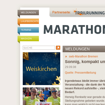
MELDUNGEN
LAUFBERICHTE
TERMINE
MAGAZIN
MELDUNGEN
swb-Marathon Bremen
Sonnig, kompakt un
29.09.08
Quelle: Pressemitteilung
Irgendetwas bleibt immer übr
Veranstaltung - die dank de
neuen Rekord aufstellte -, vie
Bedarf.
Herwig Renkwitz war gerade da
Stellungnahme gebeten wurde. S
kann man wirklich nicht mecker