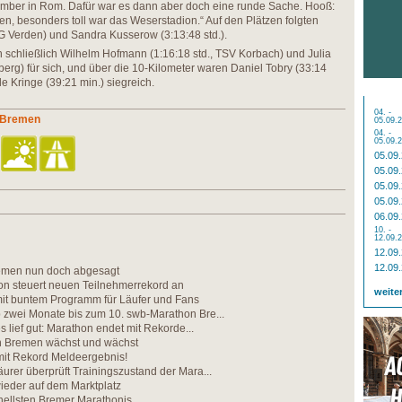
mber in Rom. Dafür war es dann aber doch eine runde Sache. Hooß:
llen, besonders toll war das Weserstadion.“ Auf den Plätzen folgten
LG Verden) und Sandra Kusserow (3:13:48 std.).
schließlich Wilhelm Hofmann (1:16:18 std., TSV Korbach) und Julia
erg) für sich, und über die 10-Kilometer waren Daniel Tobry (33:14
le Kringe (39:21 min.) siegreich.
04. -
n Bremen
05.09.
04. -
05.09.
05.09
05.09
05.09
05.09
06.09
10. -
12.09.
12.09
12.09
emen nun doch abgesagt
on steuert neuen Teilnehmerrekord an
weite
mit buntem Programm für Läufer und Fans
 zwei Monate bis zum 10. swb-Marathon Bre...
es lief gut: Marathon endet mit Rekorde...
n Bremen wächst und wächst
it Rekord Meldeergebnis!
urer überprüft Trainingszustand der Mara...
ieder auf dem Marktplatz
nellsten Bremer Marathonis