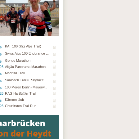
KAT 100 (Kitz Alps Trail)
26
Swiss Alps 100 Endurance ...
26
Gondo Marathon
26
.26
Allgäu Panorama Marathon
Madrisa Trail
26
Saalbach Trail u. Skyrace
26
100 Meilen Berlin (Mauerw...
26
.26
RAG Hartfüßler Trail
Kärnten läuft
26
.26
Churfirsten Trail Run