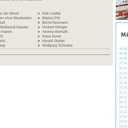
an der Weser
Dirk Liedtke
en ohne Musikanten
Markus Pitz
äuft
Bernd Neumann
Weißwurst-Äquator
Herbert Orlinger
n haben
Andrea Helmuth
ND
Klaus Duwe
eht...
Harald Stobbe
ang
Wolfgang Schwabe
30.08
05.09
20.09
27.09
04.10
11.10
24.10
25.10
25.10
01.11
09.11
06.12
06.12
13.12
07.03
19.04
24.04