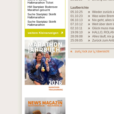
Halbmarathon Ticket
HM Startplatz Bodensee
Laufberichte
Marathon gesucht
05.10.25
Wieder zurück 
Suche Startplatz Skinfit
01.10.23
Was wäre Brem
Halbmarathon
06.10.13
Nix geht, alles l
Suche Startplatz Skinfit
07.10.12
Weit über dem 
Halbmarathon
02.10.11
Glück muss ma
19.09.10
HALLO, ROLA
28.09.08
Alles läuft, nix g
25.09.05
Zurück zum Anf
zurï¿½ck zur ï¿½bersicht