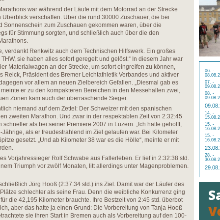
-Marathons war während der Läufe mit dem Motorrad an der Strecke
 Überblick verschaffen. Über die rund 30000 Zuschauer, die bei
 Sonnenschein zum Zuschauen gekommen waren, über die
egs für Stimmung sorgten, und schließlich auch über die den
Marathons.
e, verdankt Renkwitz auch dem Technischen Hilfswerk. Ein großes
W, sie haben alles sofort geregelt und gelöst.“ In diesem Jahr war
vier Materialwagen an der Strecke, um sofort eingreifen zu können,
06. -
 Reick, Präsident des Bremer Leichtathletik Verbandes und aktiver
08.08.
dagegen vor allem an neuen Zielbereich Gefallen. „Diesmal gab es
07. -
09.08.
, meinte er zu den kompakteren Bereichen in den Messehallen zwei,
08. -
euen Zonen kam auch der überraschende Sieger.
09.08.
09.08
tlich niemand auf dem Zettel: Der Schweizer mit den spanischen
14. -
inen zweiten Marathon. Und zwar in der respektablen Zeit von 2:32:45
15.08.
 schneller als bei seiner Premiere 2007 in Luzern. „Ich hatte gehofft,
15. -
16.08.
-Jährige, als er freudestrahlend im Ziel gelaufen war. Bei Kilometer
15. -
Spitze gesetzt. „Und ab Kilometer 38 war es die Hölle“, meinte er mit
16.08.
rden.
23.08
28. -
s Vorjahressieger Rolf Schwabe aus Fallerleben. Er lief in 2:32:38 std.
30.08.
einem Triumph vor zwölf Monaten, litt allerdings unter Magenproblemen.
29.08
chließlich Jörg Hooß (2:37:34 std.) ins Ziel. Damit war der Läufer des
lätze schlechter als seine Frau. Denn die weibliche Konkurrenz ging
für die 42,195 Kilometer brauchte. Ihre Bestzeit von 2:45 std. überbot
lich, aber das hatte ja einen Grund: Die Vorbereitung von Tanja Hooß
betrachtete sie ihren Start in Bremen auch als Vorbereitung auf den 100-