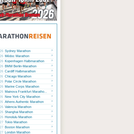
.26
Sydney Marathon
.26
Médoc Marathon
.26
Kopenhagen Halbmarathon
.26
BMW Berlin-Marathon
.26
Cardiff Halbmarathon
.26
Chicago Marathon
.26
Polar Circle Marathon
.26
Marine Corps Marathon
.26
Mainova Frankfurt Maratho...
.26
New York City Marathon
.26
Athens Authentic Marathon
.26
Valencia Marathon
.26
Shanghai Marathon
.26
Honolulu Marathon
.27
Tokio Marathon
.27
Boston Marathon
.27
London Marathon