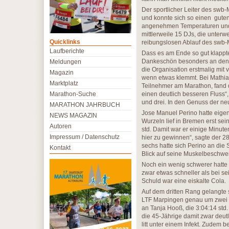
Der sportlicher Leiter des swb
und konnte sich so einen guten
angenehmen Temperaturen und
mittlerweile 15 DJs, die unterw
Quicklinks
reibungslosen Ablauf des swb-
Laufberichte
Dass es am Ende so gut klappt
Dankeschön besonders an den TH
Meldungen
die Organisation erstmalig mit 
Magazin
wenn etwas klemmt. Bei Mathias
Marktplatz
Teilnehmer am Marathon, fand 
Marathon-Suche
einen deutlich besseren Fluss“
und drei. In den Genuss der n
MARATHON JAHRBUCH
Jose Manuel Perino hatte eigen
NEWS MAGAZIN
Wurzeln lief in Bremen erst se
Autoren
std. Damit war er einige Minuten
Impressum / Datenschutz
hier zu gewinnen“, sagte der 28
sechs hatte sich Perino an die 
Kontakt
Blick auf seine Muskelbeschwe
Noch ein wenig schwerer hatte e
zwar etwas schneller als bei s
Schuld war eine eiskalte Cola.
Auf dem dritten Rang gelangte s
LTF Marpingen genau um zwei P
an Tanja Hooß, die 3:04:14 std. 
die 45-Jährige damit zwar deut
litt unter einem Infekt. Zudem 