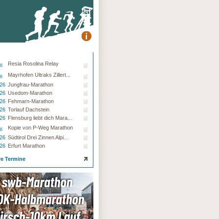
Resia Rosolina Relay
26
Mayrhofen Ultraks Zillert...
26
.26
Jungfrau-Marathon
.26
Usedom-Marathon
.26
Fehmarn-Marathon
.26
Torlauf Dachstein
.26
Flensburg liebt dich Mara...
Kopie von P-Weg Marathon
26
.26
Südtirol Drei Zinnen Alpi...
.26
Erfurt Marathon
re Termine