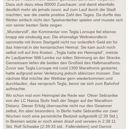
Dass sich dazu etwa 80000 Zuschauer, und damit ebenfalls
deutlich mehr als jemals zuvor, auf zum Lauf durch die Stadt
machten, war die zweite positive Zahl des Tages. Da durfte das
Wetter einfach nicht den Spielverderber spielen und musste sich
von seiner besten Seite zeigen.
„Wundervoll“, der Kommentar von Tegla Loroupe fiel ebenso
knapp wie eindeutig aus: Die ehemalige Weltrekordlerin
sammelte mit ihrem Startgeld nicht nur ordentlich Geld ein für
das Internat in der kenianischen Heimat. Sie kam auch noch
selbst voll auf ihre Kosten. „Tegla hatte ein Heimspiel“, meinte
ihr Laufpartner Willi Lemke zur tollen Stimmung an der Strecke.
Gemeinsam liefen die beiden den Großteil des Halbmarathons.
Zuvor war Tegla Loroupe mit rund 1300 Marathonis gestartet,
hatte aufgrund einer Verletzung jedoch abkürzen müssen. Das
nächste Mal möchte der Weltstar gern wiederkommen und
durchlaufen, das versprach Tegla, bevor sie sich zum Bahnhof
aufmachte.
Wo schon mal vom Heimspiel die Rede war: Oliver Sebrantke
von der LC Hansa Stuhr hieß der Sieger auf der Marathon-
Distanz. Dieser Erfolg überraschte nicht nur den Gewinner
selbst, ihn aber besonders: In Berlin hatte Sebrantke vor zwei
Wochen noch eine persönliche Bestzeit aufgestellt (2:39 Std.).
In Bremen setzte er noch einen drauf und verwies in 2:38:11
Std. Rolf Schwabe (2:39:33 std., Fallersleben) und Gernot