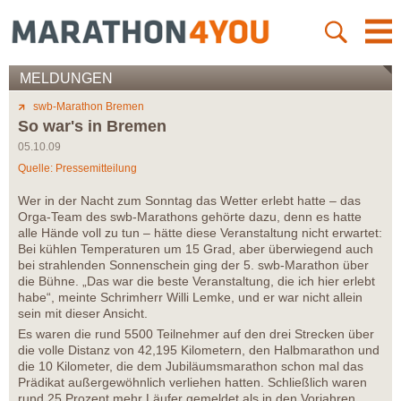
MELDUNGEN
swb-Marathon Bremen
So war's in Bremen
05.10.09
Quelle: Pressemitteilung
Wer in der Nacht zum Sonntag das Wetter erlebt hatte – das
Orga-Team des swb-Marathons gehörte dazu, denn es hatte
alle Hände voll zu tun – hätte diese Veranstaltung nicht erwartet:
Bei kühlen Temperaturen um 15 Grad, aber überwiegend auch
bei strahlenden Sonnenschein ging der 5. swb-Marathon über
die Bühne. „Das war die beste Veranstaltung, die ich hier erlebt
habe“, meinte Schrimherr Willi Lemke, und er war nicht allein
sein mit dieser Ansicht.
Es waren die rund 5500 Teilnehmer auf den drei Strecken über
die volle Distanz von 42,195 Kilometern, den Halbmarathon und
die 10 Kilometer, die dem Jubiläumsmarathon schon mal das
Prädikat außergewöhnlich verliehen hatten. Schließlich waren
rund 25 Prozent mehr Läufer gemeldet als in den Vorjahren.