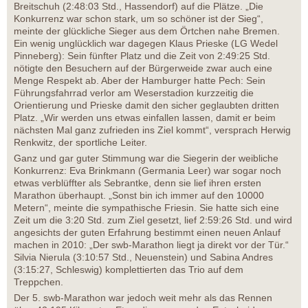
Breitschuh (2:48:03 Std., Hassendorf) auf die Plätze. „Die
Konkurrenz war schon stark, um so schöner ist der Sieg“,
meinte der glückliche Sieger aus dem Örtchen nahe Bremen.
Ein wenig unglücklich war dagegen Klaus Prieske (LG Wedel
Pinneberg): Sein fünfter Platz und die Zeit von 2:49:25 Std.
nötigte den Besuchern auf der Bürgerweide zwar auch eine
Menge Respekt ab. Aber der Hamburger hatte Pech: Sein
Führungsfahrrad verlor am Weserstadion kurzzeitig die
Orientierung und Prieske damit den sicher geglaubten dritten
Platz. „Wir werden uns etwas einfallen lassen, damit er beim
nächsten Mal ganz zufrieden ins Ziel kommt“, versprach Herwig
Renkwitz, der sportliche Leiter.
Ganz und gar guter Stimmung war die Siegerin der weibliche
Konkurrenz: Eva Brinkmann (Germania Leer) war sogar noch
etwas verblüffter als Sebrantke, denn sie lief ihren ersten
Marathon überhaupt. „Sonst bin ich immer auf den 10000
Metern“, meinte die sympathische Friesin. Sie hatte sich eine
Zeit um die 3:20 Std. zum Ziel gesetzt, lief 2:59:26 Std. und wird
angesichts der guten Erfahrung bestimmt einen neuen Anlauf
machen in 2010: „Der swb-Marathon liegt ja direkt vor der Tür.“
Silvia Nierula (3:10:57 Std., Neuenstein) und Sabina Andres
(3:15:27, Schleswig) komplettierten das Trio auf dem
Treppchen.
Der 5. swb-Marathon war jedoch weit mehr als das Rennen