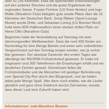
über 42,195 Kilometer. Etwa die spannenden Entscheidungen
auf den anderen Strecken und die guten Ergebnisse der
regionalen Szene. Frauke Fichtner (LG Kreis Verden) und Ingo
Müller (Marathon-Club) belegten gute zweite Plätze über die 10
Kilometer der Deutschen Bank, Sonja Rikken (Sport-Lounge
Munte) wurde Dritte, und Sebastian Lüning (LG Bremen Nord)
holte beim AOK-Halbmarathon einen starken dritten Platz vor
Himet Ciftci (Marathon-Club).
Begonnen hatte die Veranstaltung auf Samstag mit zwei
stimmungsvollen Wettbewerben. Dass die rund 400 Kinder am
Nachmittag für eine Menge Betrieb und einen sehr ordentlichen
Vorgeschmack auf den Sonntag sorgen würden, war ja vorher
klar gewesen. Der absolute Gewinner des ersten Tages war
allerdings der MILRAM-Frühstückslauf gewesen. Er hatte mit
insgesamt rund 300 Teilnehmern die Erwartungen erfüllt und ein
deutliches Zeichen gesetzt: Gemeinsam liefen die
Frühstücksläufer und die Menschen mit geistiger Behinderung
vom Special City-Run durch den Bürgerpark, und sie hatten
dabei jede Menge Spaß. Wer dann noch erlebte, wie die Läufer
glücklich und ganz ohne Zeitdruck durchs Ziel kamen, wusste,
dass dieser Lauf eine Zukunft haben wird.
Informationen: swb-Marathon Bremen