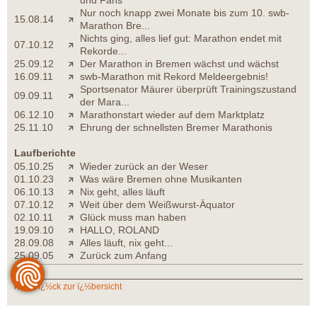
Nur noch knapp zwei Monate bis zum 10. swb-
15.08.14
Marathon Bre...
Nichts ging, alles lief gut: Marathon endet mit
07.10.12
Rekorde...
25.09.12
Der Marathon in Bremen wächst und wächst
16.09.11
swb-Marathon mit Rekord Meldeergebnis!
Sportsenator Mäurer überprüft Trainingszustand
09.09.11
der Mara...
06.12.10
Marathonstart wieder auf dem Marktplatz
25.11.10
Ehrung der schnellsten Bremer Marathonis
Laufberichte
05.10.25
Wieder zurück an der Weser
01.10.23
Was wäre Bremen ohne Musikanten
06.10.13
Nix geht, alles läuft
07.10.12
Weit über dem Weißwurst-Äquator
02.10.11
Glück muss man haben
19.09.10
HALLO, ROLAND
28.09.08
Alles läuft, nix geht...
25.09.05
Zurück zum Anfang
zurï¿½ck zur ï¿½bersicht