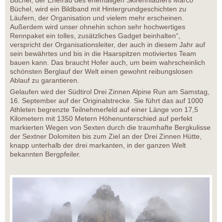
Büchel, der Ehefrau des ehemaligen Skirennläufers Marco
Büchel, wird ein Bildband mit Hintergrundgeschichten zu
Läufern, der Organisation und vielem mehr erscheinen.
Außerdem wird unser ohnehin schon sehr hochwertiges
Rennpaket ein tolles, zusätzliches Gadget beinhalten“,
verspricht der Organisationsleiter, der auch in diesem Jahr auf
sein bewährtes und bis in die Haarspitzen motiviertes Team
bauen kann. Das braucht Hofer auch, um beim wahrscheinlich
schönsten Berglauf der Welt einen gewohnt reibungslosen
Ablauf zu garantieren.
Gelaufen wird der Südtirol Drei Zinnen Alpine Run am Samstag,
16. September auf der Originalstrecke. Sie führt das auf 1000
Athleten begrenzte Teilnehmerfeld auf einer Länge von 17,5
Kilometern mit 1350 Metern Höhenunterschied auf perfekt
markierten Wegen von Sexten durch die traumhafte Bergkulisse
der Sextner Dolomiten bis zum Ziel an der Drei Zinnen Hütte,
knapp unterhalb der drei markanten, in der ganzen Welt
bekannten Bergpfeiler.