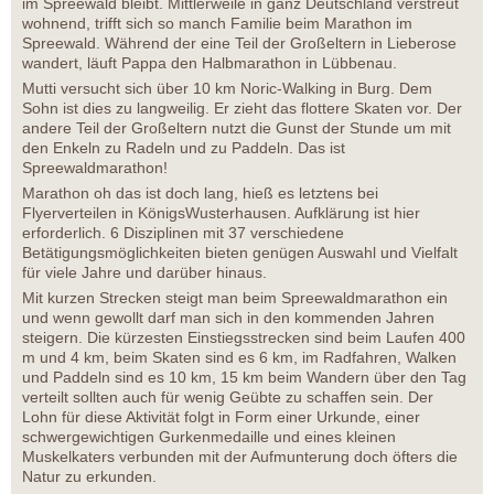
im Spreewald bleibt. Mittlerweile in ganz Deutschland verstreut
wohnend, trifft sich so manch Familie beim Marathon im
Spreewald. Während der eine Teil der Großeltern in Lieberose
wandert, läuft Pappa den Halbmarathon in Lübbenau.
Mutti versucht sich über 10 km Noric-Walking in Burg. Dem
Sohn ist dies zu langweilig. Er zieht das flottere Skaten vor. Der
andere Teil der Großeltern nutzt die Gunst der Stunde um mit
den Enkeln zu Radeln und zu Paddeln. Das ist
Spreewaldmarathon!
Marathon oh das ist doch lang, hieß es letztens bei
Flyerverteilen in KönigsWusterhausen. Aufklärung ist hier
erforderlich. 6 Disziplinen mit 37 verschiedene
Betätigungsmöglichkeiten bieten genügen Auswahl und Vielfalt
für viele Jahre und darüber hinaus.
Mit kurzen Strecken steigt man beim Spreewaldmarathon ein
und wenn gewollt darf man sich in den kommenden Jahren
steigern. Die kürzesten Einstiegsstrecken sind beim Laufen 400
m und 4 km, beim Skaten sind es 6 km, im Radfahren, Walken
und Paddeln sind es 10 km, 15 km beim Wandern über den Tag
verteilt sollten auch für wenig Geübte zu schaffen sein. Der
Lohn für diese Aktivität folgt in Form einer Urkunde, einer
schwergewichtigen Gurkenmedaille und eines kleinen
Muskelkaters verbunden mit der Aufmunterung doch öfters die
Natur zu erkunden.